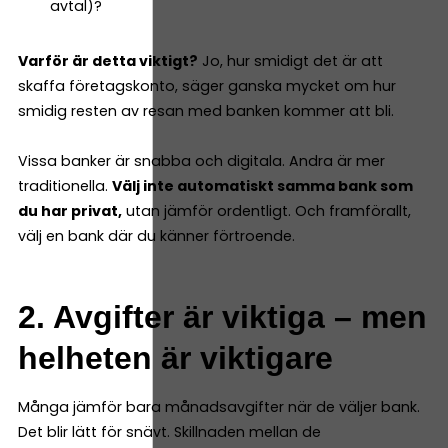
avtal)?
Varför är detta viktigt?
Jo, hur smidigt det är att
skaffa företagskonto, säger ganska mycket om hur
smidig resten av resan med banken kommer att bli.
Vissa banker är snabba och digitala. Andra är mer
traditionella.
Välj inte automatiskt samma bank som
du har privat,
utan jämför ordentligt. Och framförallt,
välj en bank där du känner förtroende.
2. Avgifter är viktiga – men
helheten är viktigare
Många jämför bara månadsavgifter när de väljer bank.
Det blir lätt för snävt. Skillnaden mellan de