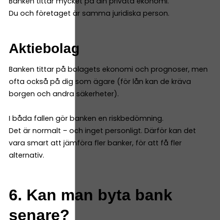
Banken tittar mycket på din privata ekonomi.
Du och företaget är samma juridiska person.
Aktiebolag
Banken tittar på bolagets ekonomi och prognoser, men
ofta också på dig som ägare (för lån kan de kräva
borgen och andra säkerheter).
I båda fallen gör banken en riskbedömning.
Det är normalt – och inget personligt. Därför kan det
vara smart att jämföra fler banker, för att få fler
alternativ.
6. Kan man byta bank
senare?