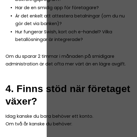
Har de en smidig app för företagare?
Är det enkelt att attestera betalningar (om du nu
gör det via banken)?
Hur fungerar Swish, kort och e-handel? Vilka
betallösningar är integrerade?
Om du sparar 2 timmar i månaden på smidigare
administration är det ofta mer värt än en lägre avgift.
4. Finns stöd när företaget
växer?
Idag kanske du bara behöver ett konto.
Om två år kanske du behöver: