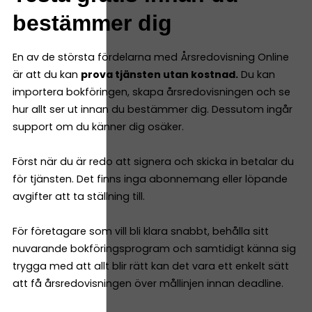
bestämmer dig
En av de största fördelarna med Årsredovisning Online
är att du kan
prova tjänsten utan kostnad.
Du kan
importera bokföringen, skapa årsredovisningen och se
hur allt ser ut innan du bestämmer dig. Dessutom ingår
support om du känner dig osäker.
Först när du är redo att signera och skicka in betalar du
för tjänsten. Det finns inga abonnemang eller löpande
avgifter att ta ställning till.
För företagare som vill bli klara snabbt, behålla sitt
nuvarande bokföringsprogram och samtidigt känna sig
trygga med att allt blir rätt kan det vara ett enkelt sätt
att få årsredovisningen över mållinjen innan deadline.