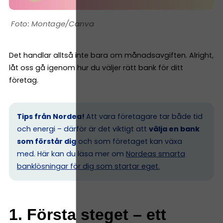
Montage/Canva
Det handlar alltså inte bara om månadsavgiften. Alright,
låt oss gå igenom hur du väljer rätt bank för ditt
företag.
Tips från Nordea!
Att vara företagare tar både tid
och energi – därför är det viktigt att
välja en bank
som förstår dig
och som företaget kan växa
med. Här kan du läsa mer om
Nordeas smarta
banklösningar för dig som startar eget.
1. Första steget – ett