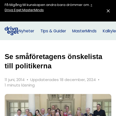
Få tillgång till kunskapen andra bara drömmer om.
»
Driva Eget MasterMinds
Nyheter
Tips & Guider
MasterMinds
Kalkyle
Se småföretagens önskelista
till politikerna
11 juni, 2014
•
Uppdaterades 18 december, 2024
•
1 minuts läsning