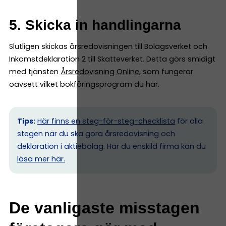
5. Skicka in handlingarna
Slutligen skickas årsredovisningen till Bolagsverket och
Inkomstdeklaration 2 till Skatteverket. Detta görs smidigt
med tjänsten
Årsredovisning Online
, som fungerar
oavsett vilket bokföringsprogram du har.
Tips:
Här finns en steg-för-steg-checklista
för alla
stegen när du ska göra årsredovisning och
deklaration i aktiebolag. Har du enskild firma kan du
l
äsa mer här.
De vanligaste misstagen