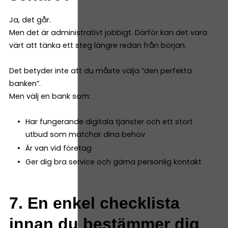
Ja, det går.
Men det är administrativt jobbigt. Därför kan det vara
värt att tänka ett steg längre redan från början.
Det betyder inte att du måste välja “den perfekta
banken”.
Men välj en bank som:
Har fungerande digitala tjänster och ett stort
utbud som matchar dina behov
Är van vid företag
Ger dig bra service och gärna personlig kontakt
7. En enkel checklista
innan du bestämmer dig