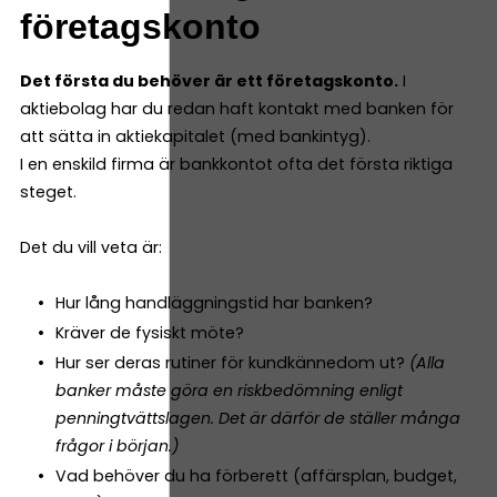
företagskonto
Det första du behöver är ett företagskonto.
I
aktiebolag har du redan haft kontakt med banken för
att sätta in aktiekapitalet (med bankintyg).
I en enskild firma är bankkontot ofta det första riktiga
steget.
Det du vill veta är:
Hur lång handläggningstid har banken?
Kräver de fysiskt möte?
Hur ser deras rutiner för kundkännedom ut?
(Alla
banker måste göra en riskbedömning enligt
penningtvättslagen. Det är därför de ställer många
frågor i början.)
Vad behöver du ha förberett (affärsplan, budget,