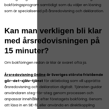
bokföringsprogram samtidigt som du väljer en lösning
som är specialiserad på årsredovisning och deklaration.
Kan man verkligen bli klar
med årsredovisningen på
15 minuter?
Om bokföringen redan är klar är svaret ofta ja.
Årsredovisning Online
är Sveriges största fristående
gör-det-själv-tjänst
för aktiebolag som vill upprätta
årsredovisning och deklaration digitalt. Tjänsten guidar
användaren steg-för-steg genom processen och
anpassar innehållet efter företagets bokföring. Genom
att läsa in en SIE-fil, eller använda en direktkoppling