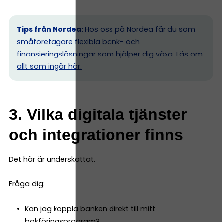
Tips från Nordea:
Hos oss på Nordea får du som
småföretagare flexibla bank- och
finansieringslösningar som hjälper dig växa.
Läs om
allt som ingår här.
3. Vilka digitala tjänster
och integrationer finns
Det här är underskattat.
Fråga dig:
Kan jag koppla banken direkt till mitt
bokföringsprogram?