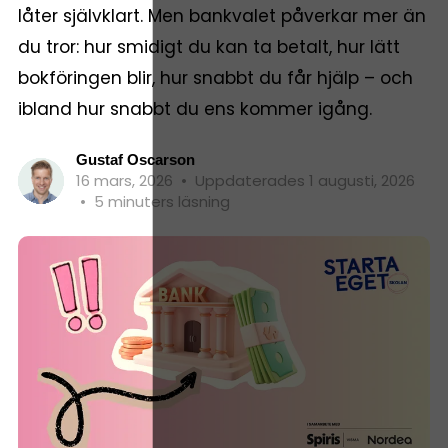
låter självklart. Men bankvalet påverkar mer än
du tror: hur smidigt du kan ta betalt, hur lätt
bokföringen blir, hur snabbt du får hjälp – och
ibland hur snabbt du ens kommer igång.
Gustaf Oscarson
16 mars, 2026
•
Uppdaterades 1 augusti, 2026
•
5 minuters läsning