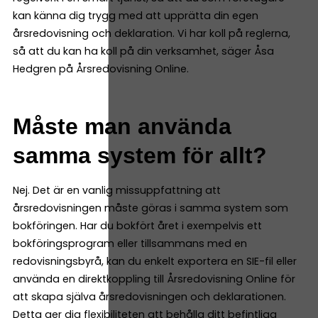
kan känna dig trygg med att upprätta din egen
årsredovisning och deklaration. Vi har koll på reglerna,
så att du kan ha koll på din verksamhet, säger Åsa
Hedgren på Årsredovisning Online.
Måste man använda
samma system för allt?
Nej. Det är en vanlig missuppfattning att
årsredovisningen måste göras i samma system som
bokföringen. Har du bokfört året i exempelvis ett
bokföringsprogram eller tillsammans med en
redovisningsbyrå, kan du enkelt exportera en SIE-fil eller
använda en direktkoppling till Årsredovisning Online för
att skapa själva årsredovisningen och deklarationen.
Detta ger dig flexibiliteten att behålla ditt befintliga