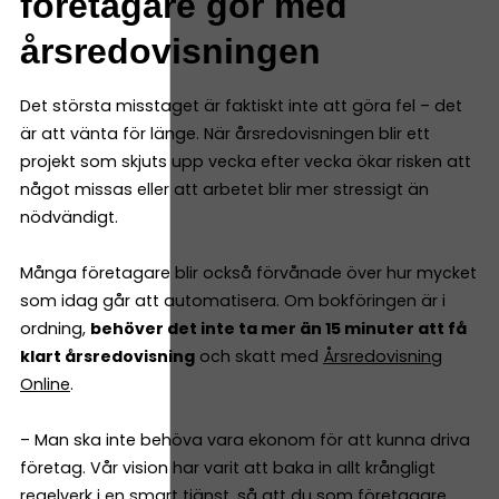
företagare gör med
årsredovisningen
Det största misstaget är faktiskt inte att göra fel – det
är att vänta för länge. När årsredovisningen blir ett
projekt som skjuts upp vecka efter vecka ökar risken att
något missas eller att arbetet blir mer stressigt än
nödvändigt.
Många företagare blir också förvånade över hur mycket
som idag går att automatisera. Om bokföringen är i
ordning,
behöver det inte ta mer än 15 minuter att få
klart årsredovisning
och skatt med
Årsredovisning
Online
.
– Man ska inte behöva vara ekonom för att kunna driva
företag. Vår vision har varit att baka in allt krångligt
regelverk i en smart tjänst, så att du som företagare