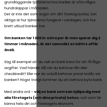
grundläggande tjänsterna hos banker är ofta några
hundralappar i månaden.
Det är inte det som avgör om ditt företag lyckas. Det
viktiga är hur tjänsterna fungerar i vardagen, och hur
brett utbud banken har.
Om banken tar 1 200 kr extra per år men sparar dig 2
timmar i månaden, är det sannolikt en bättre affär
ändå.
Säg till exempel att du valt en bank bara för att få låga
avgifter. Vad händer då när du behöver lån eller
checkkredit? Eller när du också behöver privat bolån via
banken? Högst troligt kommer du att behöva byta bank.
Med andra ord –
välj en bank som kan hjälpa dig med
alla företagets (och dina privata) behov
, och som lär
känna hela din och företagets ekonomi.