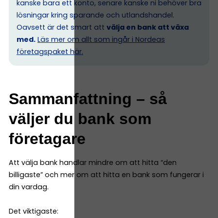
kanske bara ett konto, senare kanske ni behöver bra
lösningar kring sparande och utlandshandel.
Oavsett är det smart att
välja en bank att växa
med.
Läs mer om allt som ingår i Nordeas
företagspaket här.
Sammanfattning – så
väljer du bank som
företagare
Att välja bank handlar mindre om att hitta “den
billigaste” och mer om att hitta en bank som fungerar i
din vardag.
Det viktigaste: