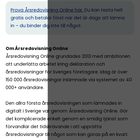
Prova Årsredovisning Online här.
Du kan testa helt
gratis och betalar först när det är dags att lämna
in – du binder dig inte till något.
Om Årsredovisning Online
Årsredovisning Online grundades 2013 med ambitionen
att underlätta arbetet kring deklaration och
årsredovisningar för Sveriges företagare. Idag är över
150 000 årsredovisningar inlämnade via systemet av 40
000+ användare.
Den allra första årsredovisningen som lämnades in
digitalt i Sverige var genom Årsredovisning Online. Gör
det komplicerade enkelt genom en smidig tjänst som
förvandlar det tidskrävande i att upprätta
årsredovisningar till något som kan göras på en kvart.