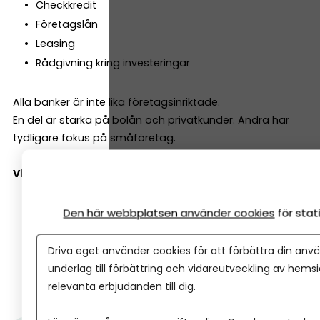
Checkkredit
Företagslån
Leasing
Rådgivning kring investeringar
Alla banker är inte lika företagsinriktade.
En del är starka på bolån och privatkunder. Andra har
tydligare fokus på småföretag.
Viktiga frågor att ställa:
Har banken en dedikerad företagsrådgivare?
Den här webbplatsen använder cookies
för sta
Är småföretag en prioriterad kundgrupp?
Hur ser deras kreditpolicy ut för nystartade bolag?
Driva eget använder cookies för att förbättra din anvä
Kan du få en personlig kontakt som lär känna just
underlag till förbättring och vidareutveckling av hems
dig och ditt företag?
relevanta erbjudanden till dig.