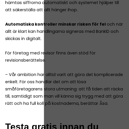
hämtas siffrorna automatiskt och systemet hjälper till
att säkerställa att allt hänger ihop.
Automatiska kontroller minskar risken för fel
och när
allt är klart kan handlingarna signeras med BankID och
skickas in digitalt.
För företag med revisor finns även stöd för
revisionsberättelse.
– Vår ambition har alltid varit att göra det komplicerade
enkelt. För oss handlar det om att lösa
småföretagarens stora utmaning: att få tiden att räcka
till, samtidigt som man vill känna sig trygg med att göra
rätt och ha full koll på kostnaderna, berättar Åsa.
Testa gratis innan du