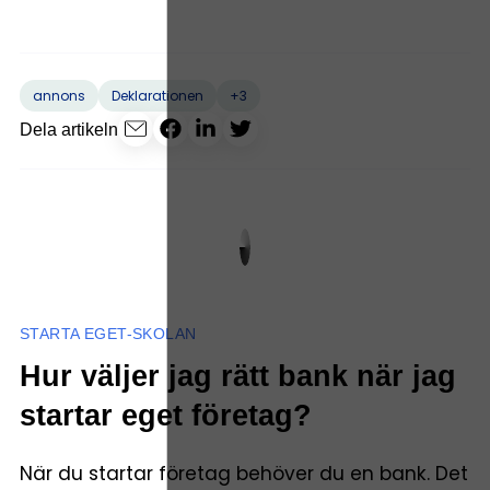
+3
annons
Deklarationen
Dela artikeln
STARTA EGET-SKOLAN
Hur väljer jag rätt bank när jag
startar eget företag?
När du startar företag behöver du en bank. Det