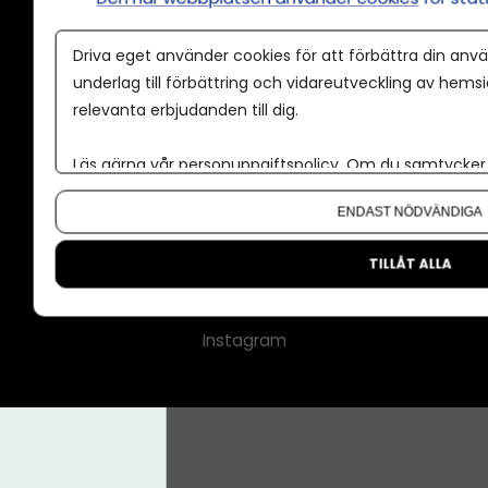
Annonspolicy
Driva eget använder cookies för att förbättra din anvä
Tillgänglighet
underlag till förbättring och vidareutveckling av hems
relevanta erbjudanden till dig.
Kontakt
Om oss
Läs gärna vår
personuppgiftspolicy
. Om du samtycker t
Nyhetsbrev
Om du vill ändra ditt val i efterhand hittar du den möjl
ENDAST NÖDVÄNDIGA
CMS för medier
Facebook
TILLÅT ALLA
LinkedIn
Instagram