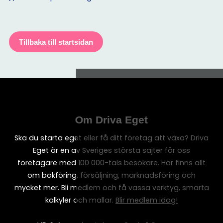
Tillbaka till startsidan
Om Driva Eget
Ska du starta eget eller få ditt företag att växa? Driva
Eget är en av Sveriges största sajter för oss
företagare med 100 000-tals besökare. Här finns allt
om bokföring, försäljning, marknadsföring och
mycket mer. Bli medlem och få vassa verktyg, smarta
kalkyler och mallar.
Blir medlem idag!