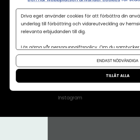
Annonspolicy
Driva eget använder cookies för att förbättra din anvä
Tillgänglighet
underlag till förbättring och vidareutveckling av hems
relevanta erbjudanden till dig.
Kontakt
Om oss
Läs gärna vår
personuppgiftspolicy
. Om du samtycker t
Nyhetsbrev
Om du vill ändra ditt val i efterhand hittar du den möjl
ENDAST NÖDVÄNDIGA
CMS för medier
Facebook
TILLÅT ALLA
LinkedIn
Instagram