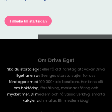
Tillbaka till startsidan
Om Driva Eget
Ska du starta eget eller få ditt företag att växa? Driva
Eget är en av Sveriges största sajter för oss
företagare med 100 000-tals besökare. Här finns allt
om bokföring, försäljning, marknadsföring och
mycket mer. Bli medlem och få vassa verktyg, smarta
kalkyler och mallar.
Blir medlem idag!