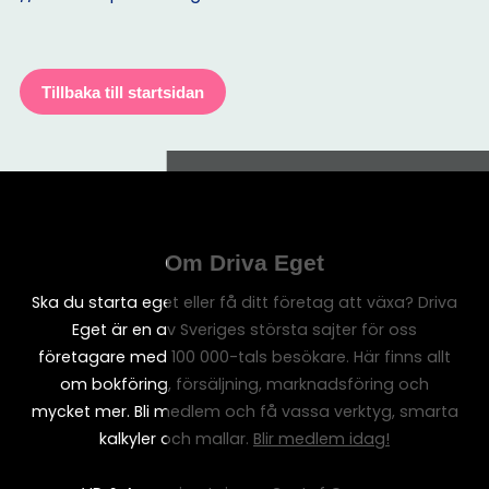
Tillbaka till startsidan
Om Driva Eget
Ska du starta eget eller få ditt företag att växa? Driva
Eget är en av Sveriges största sajter för oss
företagare med 100 000-tals besökare. Här finns allt
om bokföring, försäljning, marknadsföring och
mycket mer. Bli medlem och få vassa verktyg, smarta
kalkyler och mallar.
Blir medlem idag!