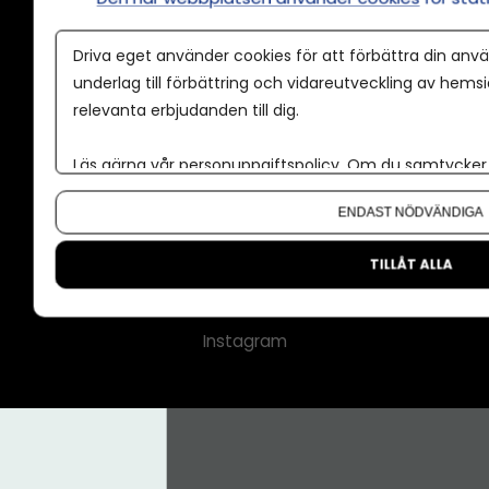
Annonspolicy
Driva eget använder cookies för att förbättra din anvä
Tillgänglighet
underlag till förbättring och vidareutveckling av hems
relevanta erbjudanden till dig.
Kontakt
Om oss
Läs gärna vår
personuppgiftspolicy
. Om du samtycker t
Nyhetsbrev
Om du vill ändra ditt val i efterhand hittar du den möjl
ENDAST NÖDVÄNDIGA
CMS för medier
Facebook
TILLÅT ALLA
LinkedIn
Instagram