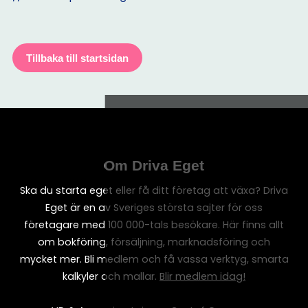
Tillbaka till startsidan
Om Driva Eget
Ska du starta eget eller få ditt företag att växa? Driva
Eget är en av Sveriges största sajter för oss
företagare med 100 000-tals besökare. Här finns allt
om bokföring, försäljning, marknadsföring och
mycket mer. Bli medlem och få vassa verktyg, smarta
kalkyler och mallar.
Blir medlem idag!