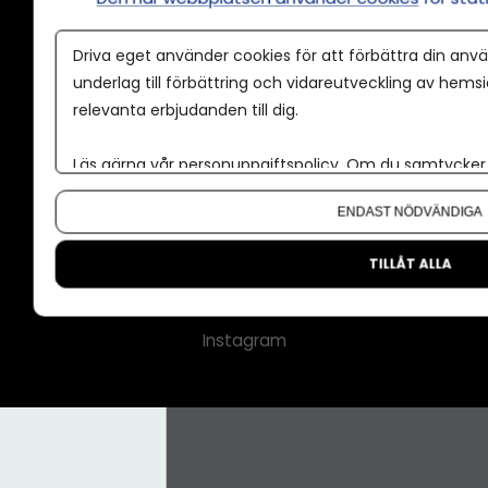
Annonspolicy
Driva eget använder cookies för att förbättra din anvä
Tillgänglighet
underlag till förbättring och vidareutveckling av hems
relevanta erbjudanden till dig.
Kontakt
Om oss
Läs gärna vår
personuppgiftspolicy
. Om du samtycker t
Nyhetsbrev
Om du vill ändra ditt val i efterhand hittar du den möjl
ENDAST NÖDVÄNDIGA
CMS för medier
Facebook
TILLÅT ALLA
LinkedIn
Instagram