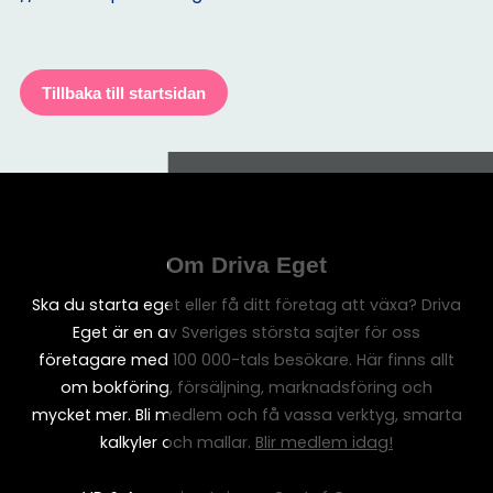
Tillbaka till startsidan
Om Driva Eget
Ska du starta eget eller få ditt företag att växa? Driva
Eget är en av Sveriges största sajter för oss
företagare med 100 000-tals besökare. Här finns allt
om bokföring, försäljning, marknadsföring och
mycket mer. Bli medlem och få vassa verktyg, smarta
kalkyler och mallar.
Blir medlem idag!