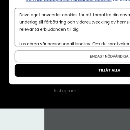
Annonspolicy
Driva eget använder cookies för att förbättra din anvä
Tillgänglighet
underlag till förbättring och vidareutveckling av hems
relevanta erbjudanden till dig.
Kontakt
Om oss
Läs gärna vår
personuppgiftspolicy
. Om du samtycker t
Nyhetsbrev
Om du vill ändra ditt val i efterhand hittar du den möjl
ENDAST NÖDVÄNDIGA
CMS för medier
Facebook
TILLÅT ALLA
LinkedIn
Instagram