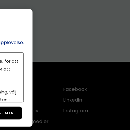
upplevelse.
, för att
r att
Kontakt
Facebook
ng, välj
ten i
Om oss
LinkedIn
lkor
Nyhetsbrev
Instagram
ÅT ALLA
CMS för medier