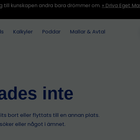
ång till kunskapen andra bara drömmer om.
» Driva Eget Ma
ds
Kalkyler
Poddar
Mallar & Avtal
tades inte
s bort eller flyttats till en annan plats.
 söker eller något i ämnet.