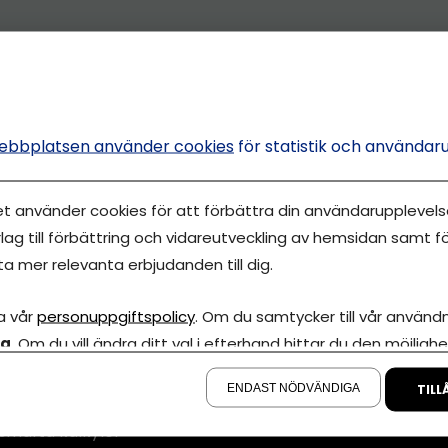
ebbplatsen använder cookies
för statistik och användar
et använder cookies för att förbättra din användarupplevelse
lag till förbättring och vidareutveckling av hemsidan samt fö
ta mer relevanta erbjudanden till dig.
Annonsera
a vår
personuppgiftspolicy
. Om du samtycker till vår användni
la
. Om du vill ändra ditt val i efterhand hittar du den möjlighe
Om cookies
iva Eget är en
å sidan.
00 000-tals
Våra användarvil
ENDAST NÖDVÄNDIGA
TILL
marknadsföring
Policy för AI
smarta kalkyler