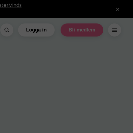
sterMinds
Logga in
Bli medlem