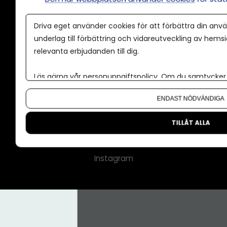
Annonspolicy
Driva eget använder cookies för att förbättra din anvä
Tillgänglighet
underlag till förbättring och vidareutveckling av hems
relevanta erbjudanden till dig.
Kontakt
Om oss
Läs gärna vår
personuppgiftspolicy
. Om du samtycker t
Nyhetsbrev
Om du vill ändra ditt val i efterhand hittar du den möjl
ENDAST NÖDVÄNDIGA
CMS för medier
Facebook
TILLÅT ALLA
LinkedIn
Instagram