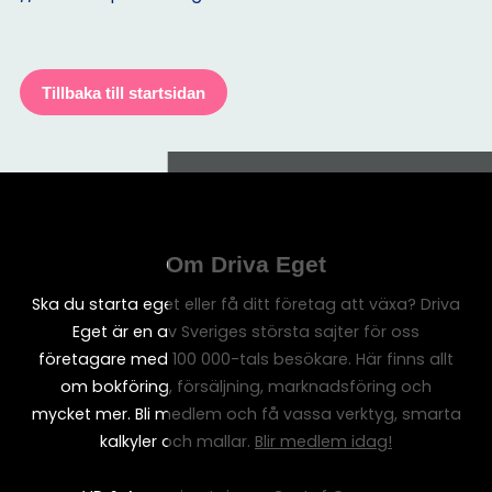
Tillbaka till startsidan
Om Driva Eget
Ska du starta eget eller få ditt företag att växa? Driva
Eget är en av Sveriges största sajter för oss
företagare med 100 000-tals besökare. Här finns allt
om bokföring, försäljning, marknadsföring och
mycket mer. Bli medlem och få vassa verktyg, smarta
kalkyler och mallar.
Blir medlem idag!