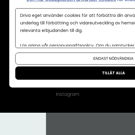
Annonspolicy
Driva eget använder cookies för att förbättra din anvä
Tillgänglighet
underlag till förbättring och vidareutveckling av hems
relevanta erbjudanden till dig.
Kontakt
Om oss
Läs gärna vår
personuppgiftspolicy
. Om du samtycker t
Nyhetsbrev
Om du vill ändra ditt val i efterhand hittar du den möjl
ENDAST NÖDVÄNDIGA
CMS för medier
Facebook
TILLÅT ALLA
LinkedIn
Instagram