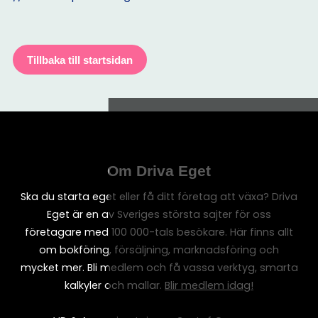
Tillbaka till startsidan
Om Driva Eget
Ska du starta eget eller få ditt företag att växa? Driva
Eget är en av Sveriges största sajter för oss
företagare med 100 000-tals besökare. Här finns allt
om bokföring, försäljning, marknadsföring och
mycket mer. Bli medlem och få vassa verktyg, smarta
kalkyler och mallar.
Blir medlem idag!