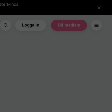
sterMinds
Logga in
Bli medlem