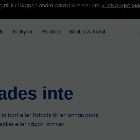
ång till kunskapen andra bara drömmer om.
» Driva Eget Ma
ds
Kalkyler
Poddar
Mallar & Avtal
tades inte
s bort eller flyttats till en annan plats.
 söker eller något i ämnet.