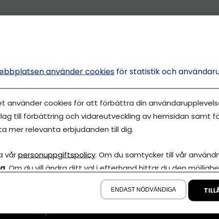
ebbplatsen använder cookies
för statistik och användar
et använder cookies för att förbättra din användarupplevelse
lag till förbättring och vidareutveckling av hemsidan samt fö
ta mer relevanta erbjudanden till dig.
Annonsera
a vår
personuppgiftspolicy
. Om du samtycker till vår användni
la
. Om du vill ändra ditt val i efterhand hittar du den möjlighe
Om cookies
iva Eget är en
å sidan.
00 000-tals
Våra användarvil
ENDAST NÖDVÄNDIGA
TILL
marknadsföring
Policy för AI
smarta kalkyler