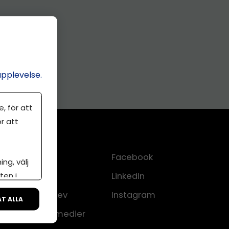
upplevelse.
, för att
r att
Kontakt
Facebook
ng, välj
ten i
Om oss
LinkedIn
lkor
Nyhetsbrev
Instagram
ÅT ALLA
CMS för medier