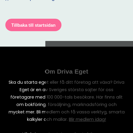
Tillbaka till startsidan
Om Driva Eget
Ska du starta eget eller få ditt företag att växa? Driva
Eget är en av Sveriges största sajter för oss
företagare med 100 000-tals besökare. Här finns allt
om bokföring, försäljning, marknadsföring och
mycket mer. Bli medlem och få vassa verktyg, smarta
kalkyler och mallar.
Blir medlem idag!