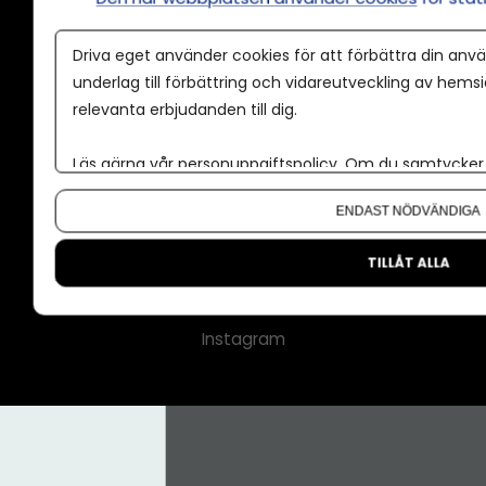
Annonspolicy
Driva eget använder cookies för att förbättra din anvä
Tillgänglighet
underlag till förbättring och vidareutveckling av hems
relevanta erbjudanden till dig.
Kontakt
Om oss
Läs gärna vår
personuppgiftspolicy
. Om du samtycker t
Nyhetsbrev
Om du vill ändra ditt val i efterhand hittar du den möjl
ENDAST NÖDVÄNDIGA
CMS för medier
Facebook
TILLÅT ALLA
LinkedIn
Instagram