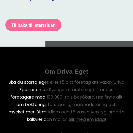
Tillbaka till startsidan
Om Driva Eget
Ska du starta eget eller få ditt företag att växa? Driva
Eget är en av Sveriges största sajter för oss
företagare med 100 000-tals besökare. Här finns allt
om bokföring, försäljning, marknadsföring och
mycket mer. Bli medlem och få vassa verktyg, smarta
kalkyler och mallar.
Blir medlem idag!