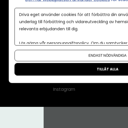
Annonspolicy
Driva eget använder cookies för att förbättra din anvä
Tillgänglighet
underlag till förbättring och vidareutveckling av hems
relevanta erbjudanden till dig.
Kontakt
Om oss
Läs gärna vår
personuppgiftspolicy
. Om du samtycker t
Nyhetsbrev
Om du vill ändra ditt val i efterhand hittar du den möjl
ENDAST NÖDVÄNDIGA
CMS för medier
Facebook
TILLÅT ALLA
LinkedIn
Instagram