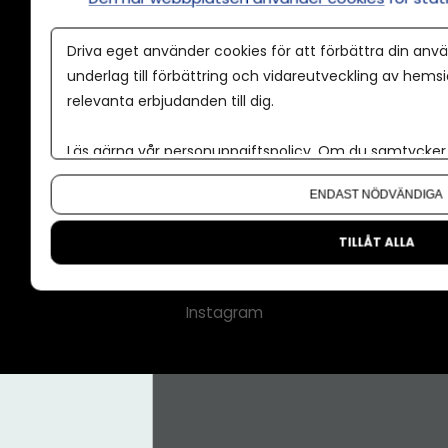
Annonspolicy
Driva eget använder cookies för att förbättra din anvä
Tillgänglighet
underlag till förbättring och vidareutveckling av hems
relevanta erbjudanden till dig.
Kontakt
Om oss
Läs gärna vår
personuppgiftspolicy
. Om du samtycker t
Nyhetsbrev
Om du vill ändra ditt val i efterhand hittar du den möjl
ENDAST NÖDVÄNDIGA
CMS för medier
Facebook
TILLÅT ALLA
LinkedIn
Instagram