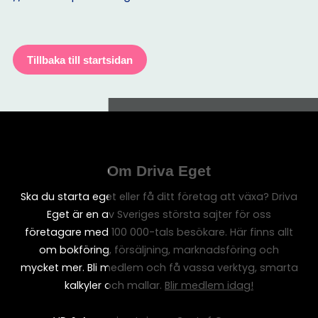
Tillbaka till startsidan
Om Driva Eget
Ska du starta eget eller få ditt företag att växa? Driva
Eget är en av Sveriges största sajter för oss
företagare med 100 000-tals besökare. Här finns allt
om bokföring, försäljning, marknadsföring och
mycket mer. Bli medlem och få vassa verktyg, smarta
kalkyler och mallar.
Blir medlem idag!