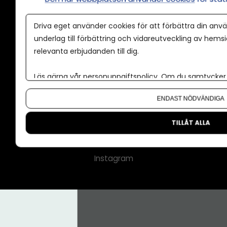
Annonspolicy
Driva eget använder cookies för att förbättra din anvä
Tillgänglighet
underlag till förbättring och vidareutveckling av hems
relevanta erbjudanden till dig.
Kontakt
Om oss
Läs gärna vår
personuppgiftspolicy
. Om du samtycker t
Nyhetsbrev
Om du vill ändra ditt val i efterhand hittar du den möjl
ENDAST NÖDVÄNDIGA
CMS för medier
Facebook
TILLÅT ALLA
LinkedIn
Instagram