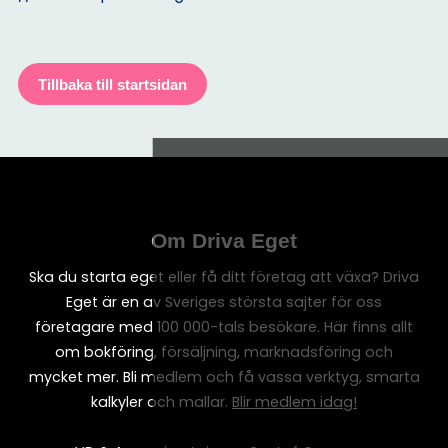
Tillbaka till startsidan
Om Driva Eget
Ska du starta eget eller få ditt företag att växa? Driva
Eget är en av Sveriges största sajter för oss
företagare med 100 000-tals besökare. Här finns allt
om bokföring, försäljning, marknadsföring och
mycket mer. Bli medlem och få vassa verktyg, smarta
kalkyler och mallar.
Blir medlem idag!