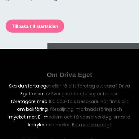
Tillbaka till startsidan
Om Driva Eget
Ska du starta eget eller få ditt företag att växa? Driva
Eget är en av Sveriges största sajter för oss
företagare med 100 000-tals besökare. Här finns allt
om bokföring, försäljning, marknadsföring och
mycket mer. Bli medlem och få vassa verktyg, smarta
kalkyler och mallar.
Blir medlem idag!