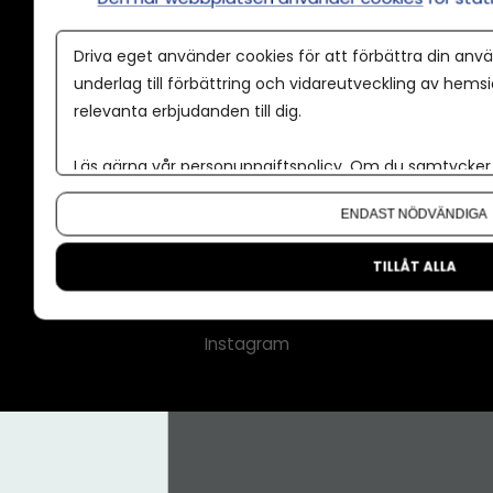
Annonspolicy
Driva eget använder cookies för att förbättra din anvä
Tillgänglighet
underlag till förbättring och vidareutveckling av hems
relevanta erbjudanden till dig.
Kontakt
Om oss
Läs gärna vår
personuppgiftspolicy
. Om du samtycker t
Nyhetsbrev
Om du vill ändra ditt val i efterhand hittar du den möjl
ENDAST NÖDVÄNDIGA
CMS för medier
Facebook
TILLÅT ALLA
LinkedIn
Instagram