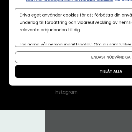
Annonspolicy
Driva eget använder cookies för att förbättra din anvä
Tillgänglighet
underlag till förbättring och vidareutveckling av hems
relevanta erbjudanden till dig.
Kontakt
Om oss
Läs gärna vår
personuppgiftspolicy
. Om du samtycker t
Nyhetsbrev
Om du vill ändra ditt val i efterhand hittar du den möjl
ENDAST NÖDVÄNDIGA
CMS för medier
Facebook
TILLÅT ALLA
LinkedIn
Instagram