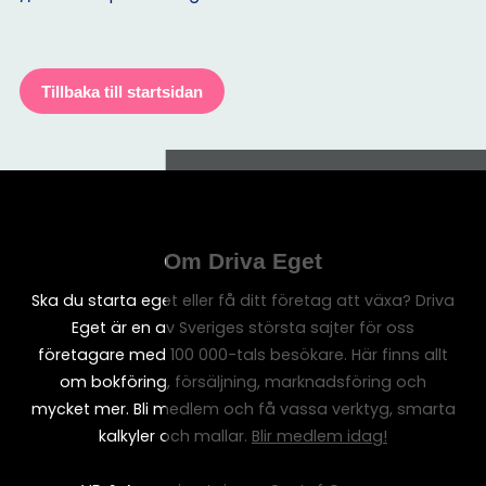
Tillbaka till startsidan
Om Driva Eget
Ska du starta eget eller få ditt företag att växa? Driva
Eget är en av Sveriges största sajter för oss
företagare med 100 000-tals besökare. Här finns allt
om bokföring, försäljning, marknadsföring och
mycket mer. Bli medlem och få vassa verktyg, smarta
kalkyler och mallar.
Blir medlem idag!