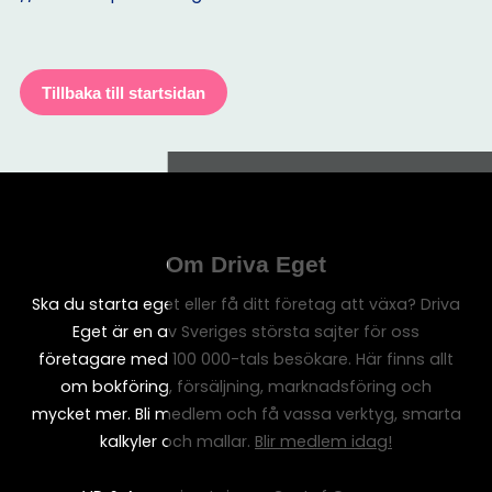
Tillbaka till startsidan
Om Driva Eget
Ska du starta eget eller få ditt företag att växa? Driva
Eget är en av Sveriges största sajter för oss
företagare med 100 000-tals besökare. Här finns allt
om bokföring, försäljning, marknadsföring och
mycket mer. Bli medlem och få vassa verktyg, smarta
kalkyler och mallar.
Blir medlem idag!