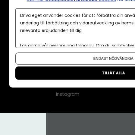
Annonspolicy
Driva eget använder cookies för att förbättra din anvä
Tillgänglighet
underlag till förbättring och vidareutveckling av hems
relevanta erbjudanden till dig.
Kontakt
Om oss
Läs gärna vår
personuppgiftspolicy
. Om du samtycker t
Nyhetsbrev
Om du vill ändra ditt val i efterhand hittar du den möjl
ENDAST NÖDVÄNDIGA
CMS för medier
Facebook
TILLÅT ALLA
LinkedIn
Instagram