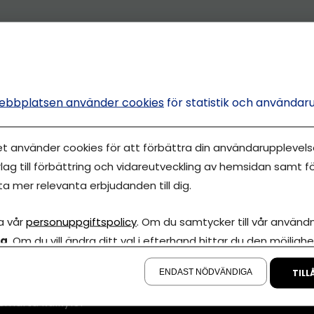
ebbplatsen använder cookies
för statistik och användar
et använder cookies för att förbättra din användarupplevelse
lag till förbättring och vidareutveckling av hemsidan samt fö
ta mer relevanta erbjudanden till dig.
Annonsera
a vår
personuppgiftspolicy
. Om du samtycker till vår användni
la
. Om du vill ändra ditt val i efterhand hittar du den möjlighe
Om cookies
iva Eget är en
å sidan.
00 000-tals
Våra användarvil
ENDAST NÖDVÄNDIGA
TILL
marknadsföring
Policy för AI
smarta kalkyler