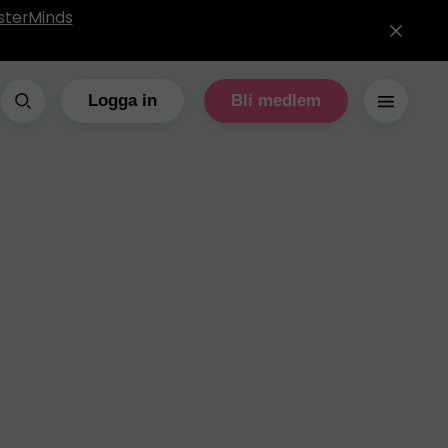
sterMinds
Logga in
Bli medlem