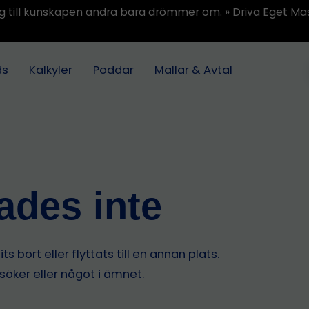
ång till kunskapen andra bara drömmer om.
» Driva Eget Ma
ds
Kalkyler
Poddar
Mallar & Avtal
tades inte
s bort eller flyttats till en annan plats.
 söker eller något i ämnet.