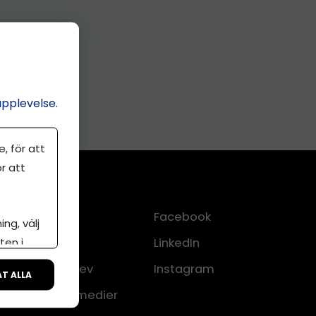
upplevelse.
, för att
r att
Kontakt
Facebook
ng, välj
ten i
Om oss
LinkedIn
lkor
Nyhetsbrev
Instagram
ÅT ALLA
CMS för medier