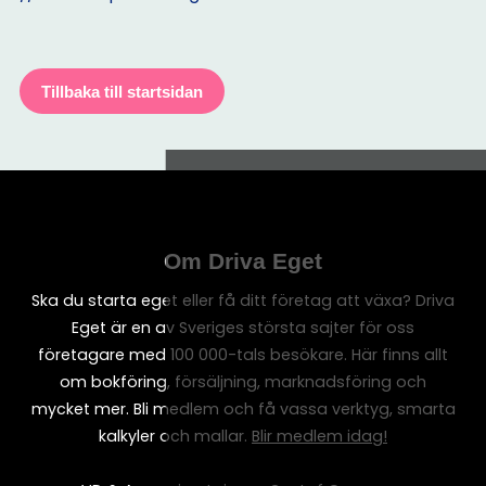
Tillbaka till startsidan
Om Driva Eget
Ska du starta eget eller få ditt företag att växa? Driva
Eget är en av Sveriges största sajter för oss
företagare med 100 000-tals besökare. Här finns allt
om bokföring, försäljning, marknadsföring och
mycket mer. Bli medlem och få vassa verktyg, smarta
kalkyler och mallar.
Blir medlem idag!