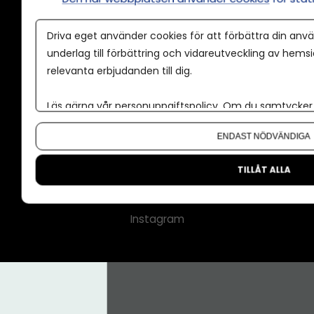
Annonspolicy
Driva eget använder cookies för att förbättra din anvä
Tillgänglighet
underlag till förbättring och vidareutveckling av hems
relevanta erbjudanden till dig.
Kontakt
Om oss
Läs gärna vår
personuppgiftspolicy
. Om du samtycker t
Nyhetsbrev
Om du vill ändra ditt val i efterhand hittar du den möjl
ENDAST NÖDVÄNDIGA
CMS för medier
Facebook
TILLÅT ALLA
LinkedIn
Instagram