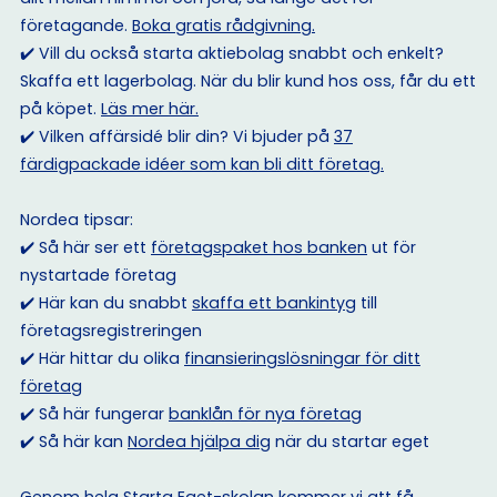
företagande.
Boka gratis rådgivning.
✔️ Vill du också starta aktiebolag snabbt och enkelt?
Skaffa ett lagerbolag. När du blir kund hos oss, får du ett
på köpet.
Läs mer här.
✔️ Vilken affärsidé blir din? Vi bjuder på
37
färdigpackade idéer som kan bli ditt företag.
Nordea tipsar:
✔️ Så här ser ett
företagspaket hos banken
ut för
nystartade företag
✔️ Här kan du snabbt
skaffa ett bankintyg
till
företagsregistreringen
✔️ Här hittar du olika
finansieringslösningar för ditt
företag
✔️ Så här fungerar
banklån för nya företag
✔️ Så här kan
Nordea hjälpa dig
när du startar eget