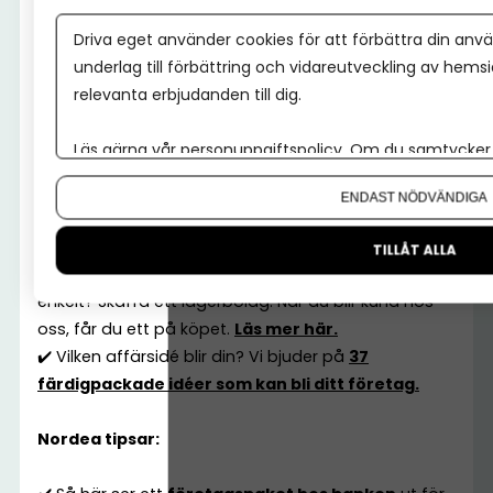
Spiris tipsar:
Driva eget använder cookies för att förbättra din anvä
underlag till förbättring och vidareutveckling av hems
✔️ Här kan du ladda ned en
gratis mall för din
relevanta erbjudanden till dig.
affärsplan
✔️ Upplev Spiris!
Prova Spiris bokföring och
Läs gärna vår
personuppgiftspolicy
. Om du samtycker t
fakturering – gratis.
Om du vill ändra ditt val i efterhand hittar du den möjl
✔️ Har du frågor om att starta eget? Snacka med
ENDAST NÖDVÄNDIGA
oss allt mellan himmel och jord, så länge det rör
företagande.
Boka gratis rådgivning.
TILLÅT ALLA
✔️ Vill du också starta aktiebolag snabbt och
enkelt? Skaffa ett lagerbolag. När du blir kund hos
oss, får du ett på köpet.
Läs mer här.
✔️ Vilken affärsidé blir din? Vi bjuder på
37
färdigpackade idéer som kan bli ditt företag.
Nordea tipsar: