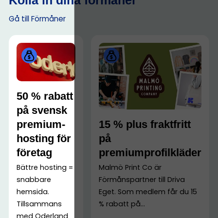
Kolla in dina förmåner
Gå till Förmåner
50 % rabatt
på svensk
premium-
15 % plus fraktfritt
hosting för
på
företag
premiumprofilkläder
Bättre hosting =
Malmö Print Co är
snabbare
Förmånspartner till Driva
hemsida.
Eget. Som medlem får du 15
Tillsammans
% rabatt på...
med Oderland