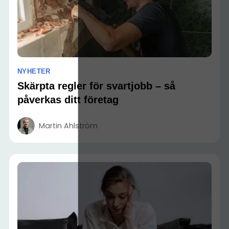
NYHETER
Skärpta regler för svartjobb – så
påverkas ditt företag
Martin Ahlström