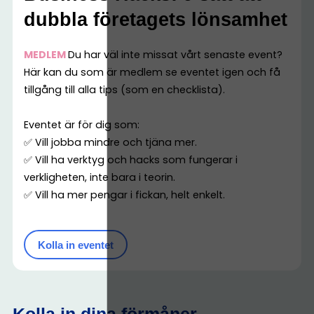
dubbla företagets lönsamhet
MEDLEM
Du har väl inte missat vårt senaste event?
Här kan du som är medlem se eventet igen och få
tillgång till alla tips (som en checklista).
Eventet är för dig som:
✅ Vill jobba mindre och tjäna mer.
✅ Vill ha verktyg och hacks som fungerar i
verkligheten, inte bara i teorin.
✅ Vill ha mer pengar i fickan, helt enkelt.
Kolla in eventet