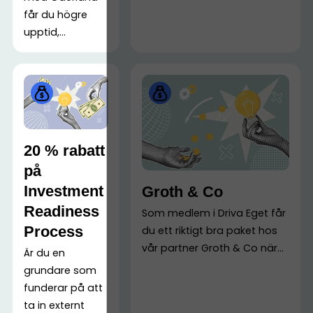
får du högre
upptid,...
20 % rabatt
på
Investment
Groth & Co
Readiness
Som medlem i Driva Eget får
Process
du ett riktigt bra paket hos
vår partner Groth & Co när...
Är du en
grundare som
funderar på att
ta in externt