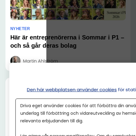
NYHETER
Här är entreprenörerna i Sommar i P1 –
och så går deras bolag
Martin Ahlström
Den här webbplatsen använder cookies
för sta
Driva eget använder cookies för att förbättra din anvä
underlag till förbättring och vidareutveckling av hems
relevanta erbjudanden till dig.
Läs gärna vår
personuppgiftspolicy
. Om du samtycker t