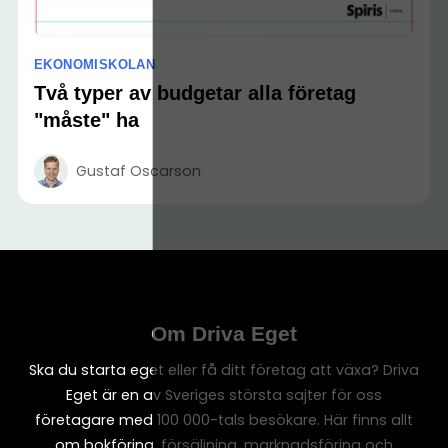
EKONOMISKOLAN
Två typer av budgetar alla företag
"måste" ha
Gustaf Oscarson
Om Driva Eget
Ska du starta eget eller få ditt företag att växa? Driva
Eget är en av Sveriges största sajter för oss
företagare med 100 000-tals besökare. Här finns allt
om bokföring, försäljning, marknadsföring och