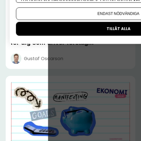
Om du vill ändra ditt val i efterhand hittar du den möjl
ENDAST NÖDVÄNDIGA
EKONOMISKOLAN
TILLÅT ALLA
Gratis ekonomi- och bokföringsskola
för dig som driver företag...
Gustaf Oscarson