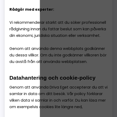
Rådgör med experter:
Vi rekommenderar starkt att du söker professionell
rådgivning innan du fattar beslut som kan påverka
din ekonomi, juridiska situation eller verksamhet.
Genom att använda denna webbplats godkänner
du dessa villkor. Om du inte godkänner villkoren bör
du avstå från att använda webbplatsen.
Datahantering och cookie-policy
Genom att använda Driva Eget accepterar du att vi
samlar in data om ditt besök. Vår policy förklarar
vilken data vi samlar in och varför. Du kan läsa mer
om exempelvis cookies lite längre ned,