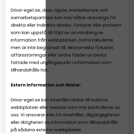
Driva-eget.se, dess ägare, medarbetare och
samarbetspartners kan inte hållas ansvariga för
direkta eller indirekta skador, förluster eller problem
som kan uppstå till följd av användning av
information från webbplatsen. Detta inkluderar,
men är inte begränsat till, ekonomiska förluster,
affärsstörningar eller andra följder av beslut
fattade med utgångspunkt i information som
tillhandahålls här.
Extern information och länkar:
Driva-eget.se kan innehålla länkar till externa
webbplatser eller resurser som inte kontrolleras av
oss. Vi ansvarar inte för innehållet, tillgängligheten
eller riktigheten av information som tillhandahålls
på sådana externa webbplatser.