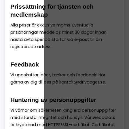
Prissättning för tjänsten och
medlemskap
Alla priser är exklusive moms. Eventuella
prisändringar meddelas minst 30 dagar innan
nästa avtalsperiod startar via e-post till din
registrerade adress.
Feedback
Vi uppskattar idéer, tankar och feedback! Hör
gärna av dig till oss på
kontakt@drivaeget.se
.
Hantering av personuppgifter
Vi värnar om säkerheten kring era personuppgifter
med största integritet och hänsyn. Vår webbplats
är krypterad med HTTPS/SSL-certifikat. Certifikatet