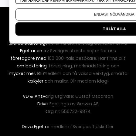
Läs gärna vår
personuppgiftspolicy
. Om du samtycker t
Om du vill ändra ditt val i efterhand hittar du den möjl
ENDAST NÖDVÄNDIGA
TILLÅT ALLA
Om Driva Eget
Ska du starta eget eller få ditt företag att växa? Driva
Eget är en av Sveriges största sajter för oss
företagare med 100 000-tals besökare. Här finns allt
om bokföring, försäljning, marknadsföring och
mycket mer. Bli medlem och få vassa verktyg, smarta
kalkyler och mallar.
Blir medlem idag!
VD & Ansvarig utgivare: Gustaf Oscarson
Driva Eget ägs av Growin AB
Org nr: 556732-9874
Driva Eget är medlem i Sveriges Tidskrifter.