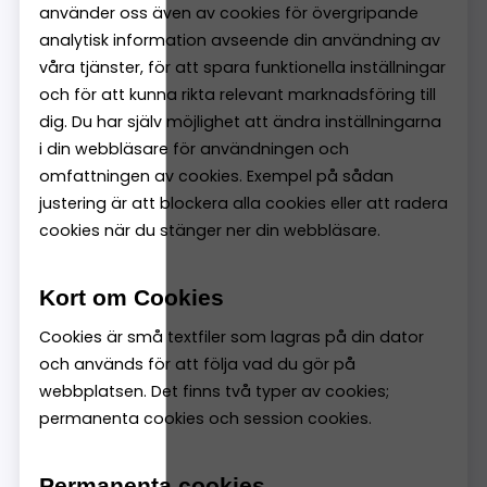
använder oss även av cookies för övergripande
analytisk information avseende din användning av
våra tjänster, för att spara funktionella inställningar
och för att kunna rikta relevant marknadsföring till
dig. Du har själv möjlighet att ändra inställningarna
i din webbläsare för användningen och
omfattningen av cookies. Exempel på sådan
justering är att blockera alla cookies eller att radera
cookies när du stänger ner din webbläsare.
Kort om Cookies
Cookies är små textfiler som lagras på din dator
och används för att följa vad du gör på
webbplatsen. Det finns två typer av cookies;
permanenta cookies och session cookies.
Permanenta cookies