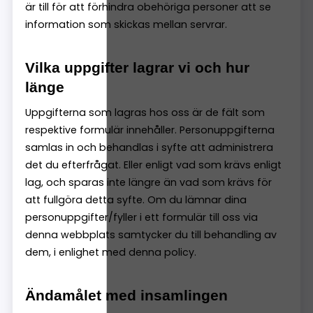
är till för att förhindra obehöriga personer att se
information som skickas mellan servrar.
Vilka uppgifter lagrar vi och hur
länge
Uppgifterna som lagras hos oss är de fält som
respektive formulär innehåller. Personuppgifterna
samlas in och behandlas i syfte att administrera
det du efterfrågat. Eller enligt vad som krävs enligt
lag, och sparas inte längre än vad som krävs för
att fullgöra detta syfte. Om du lämnar dina
personuppgifter/fyller i ett formulär till oss via
denna webbplats samtycker du till behandling av
dem, i enlighet med denna policy.
Ändamålet med insamlingen