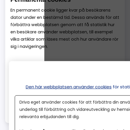
En permanent cookie ligger kvar på besökarens
dator under en bestämd tid. Dessa används för att
förbättra webbplatsen genom att få statistik hur
en besökare använder webbplatsen, till exempel
vilka artiklar som läses mest och hur användare rör
sig i navigeringen.
Session cookies
En session cookie lagras tillfälligt i datorns minne
under tiden en besökare är inne på en webbsida.
Den här webbplatsen använder cookies
för sta
Session cookies försvinner när du stänger din
webbläsare. På denna webbplats används session
Driva eget använder cookies för att förbättra din anvä
cookies för att hantera information som du lämnar
underlag till förbättring och vidareutveckling av hems
när du använder våra tjänster.
relevanta erbjudanden till dig.