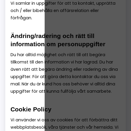
Vi samlar in uppgifter för att ta kontakt, upprätta
och / eller bibehålla en affärsrelation eller
förfrågan.
Ändring/radering och rätt till
information om personuppgifter
Du har alltid möjlighet och rätt till att begära
tillkomst till den information vi har lagrad. Du har
även rätt att begära ändring eller radering av dina
uppgifter. För att göra detta kontaktar du oss via
mail. När du är kund hos oss behöver vi alltid dina
uppgifter för att kunna fullfölja vårt samarbete.
Cookie Policy
Vi använder vi oss av cookies för att förbättra ditt
webbplatsbesök, våra tjänster och vår hemsida. Vi