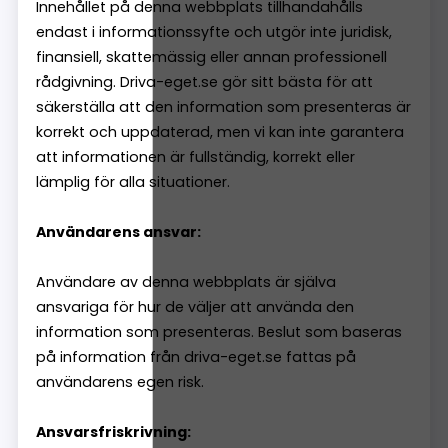
Innehållet på denna webbplats tillhandahålls
endast i informationssyfte och utgör inte juridisk,
finansiell, skattemässig eller annan professionell
rådgivning. Driva-eget.se gör sitt bästa för att
säkerställa att den information som presenteras är
korrekt och uppdaterad, men vi kan inte garantera
att informationen är fullständig, korrekt eller
lämplig för alla situationer.
Användarens ansvar:
Användare av denna webbplats är själva
ansvariga för hur de väljer att använda den
information som presenteras. Beslut som baseras
på information från driva-eget.se fattas på
användarens egen risk.
Ansvarsfriskrivning: