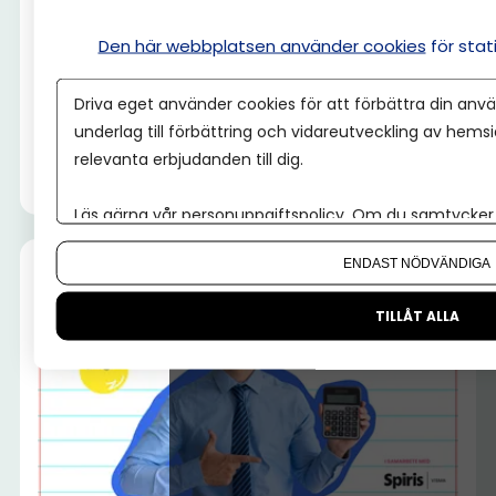
Den här webbplatsen använder cookies
för sta
EKONOMISKOLAN
Vilket bokföringsprogram ska jag välja
Driva eget använder cookies för att förbättra din anvä
2026?
underlag till förbättring och vidareutveckling av hems
relevanta erbjudanden till dig.
Gustaf Oscarson
Läs gärna vår
personuppgiftspolicy
. Om du samtycker t
Om du vill ändra ditt val i efterhand hittar du den möjl
ENDAST NÖDVÄNDIGA
TILLÅT ALLA