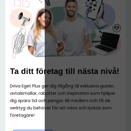
Ta ditt företag till nästa nivå!
Driva Eget Plus ger dig tillgång till exklusiva guider,
avtalsmallar, rabatter och inspiration som hjälper
dig spara tid och pengar. Bli medlem och få de
verktyg du behöver för att växa och lyckas som
företagare!