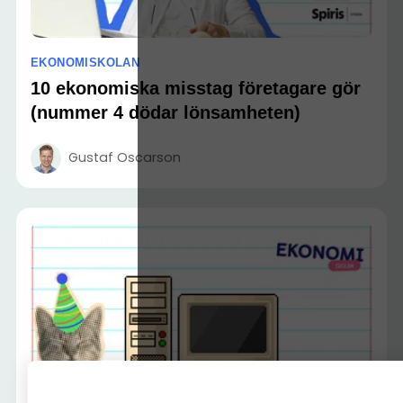
EKONOMISKOLAN
10 ekonomiska misstag företagare gör
(nummer 4 dödar lönsamheten)
Gustaf Oscarson