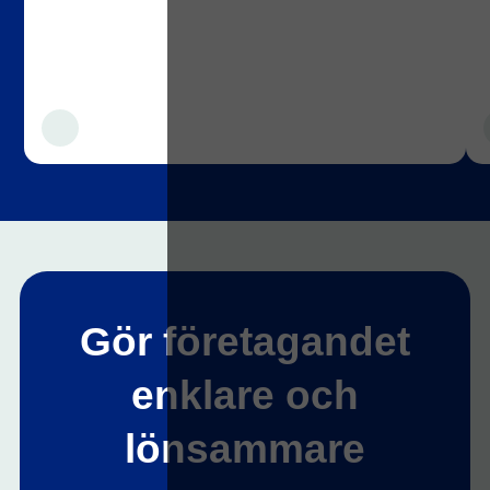
Gör företagandet
enklare och
lönsammare