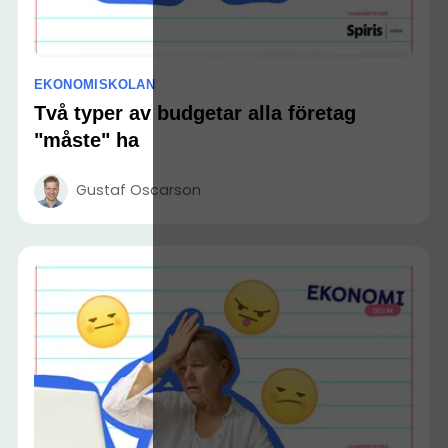
EKONOMISKOLAN
Två typer av budgetar alla företag
"måste" ha
Gustaf Oscarson