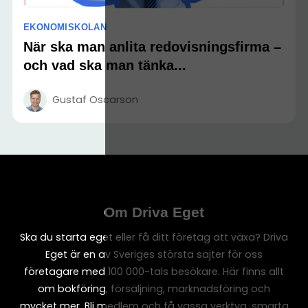
EKONOMISKOLAN
När ska man anlita redovisningsfirma –
och vad ska man tänka...
Gustaf Oscarson
Om Driva Eget
Ska du starta eget eller få ditt företag att växa? Driva
Eget är en av Sveriges största sajter för oss
företagare med 100 000-tals besökare. Här finns allt
om bokföring, försäljning, marknadsföring och
mycket mer. Bli medlem och få vassa verktyg, smarta