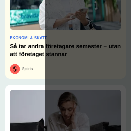
EKONOMI & SKATT
Så tar andra företagare semester – utan
att företaget stannar
Spiris