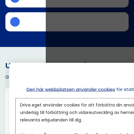
Utvalda medlemsförmåner
Gå till Förmåner
Den här webbplatsen använder cookies
för sta
Driva eget använder cookies för att förbättra din anvä
underlag till förbättring och vidareutveckling av hems
relevanta erbjudanden till dig.
50 % rabatt
på svensk