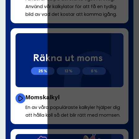
Använd vår kalkylator för att få en tydlig
bild av vad det kostar att komma igång.
Momskalkyl
En av våra populäraste kalkyler hjälper dig
att hålla koll så det blir rätt med momsen.