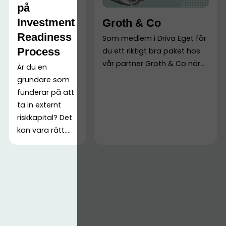
på
Investment
Groth & Co
Readiness
Som medlem i Driva Eget får
Process
du ett riktigt bra paket hos
vår partner Groth & Co när...
Är du en
grundare som
funderar på att
ta in externt
riskkapital? Det
kan vara rätt....