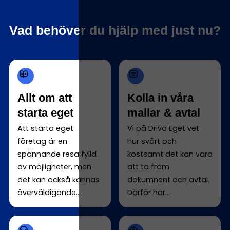
Vad behöver du hjälp med just nu?
Allt om att
Kolla in våra
starta eget
mallar & avtal
Att starta eget
Vi på Driva Eget vet
företag är en
hur svårt och
spännande resa fylld
kostsamt det kan vara
av möjligheter, men
att ta fram
det kan också kännas
dokumnent och avtal.
överväldigande...
Därför har...