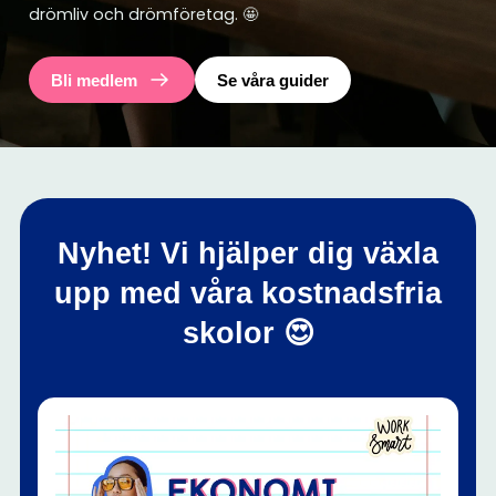
drömliv och drömföretag. 🤩
Bli medlem
Se våra guider
Nyhet!
Vi hjälper dig växla
upp med våra kostnadsfria
skolor 😍