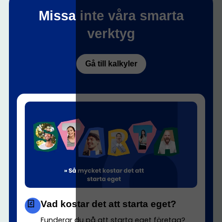
Missa inte våra smarta
verktyg
Gå till kalkyler
Vad kostar det att starta eget?
Funderar du på att starta eget företag?