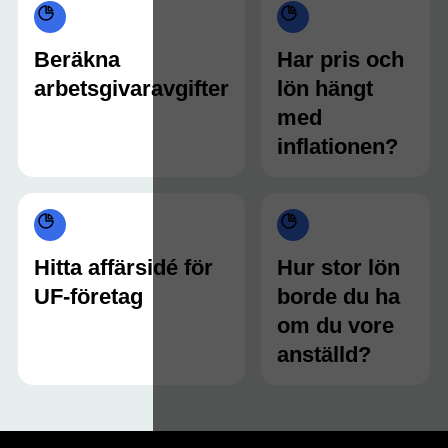
Beräkna
Har pris och
arbetsgivaravgifter
lön hängt
med
inflationen?
Hitta affärsidé för
Hur stor lön
UF-företag
borde du ha
om du vore
anställd?