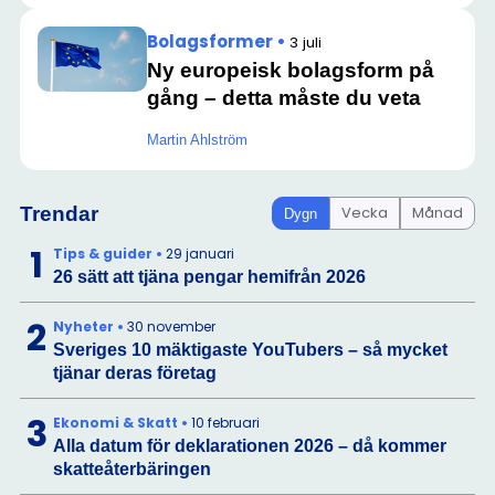
Bolagsformer
•
3 juli
Ny europeisk bolagsform på
gång – detta måste du veta
Martin Ahlström
Trendar
Vecka
Månad
Dygn
1
Tips & guider
•
29 januari
26 sätt att tjäna pengar hemifrån 2026
2
Nyheter
•
30 november
Sveriges 10 mäktigaste YouTubers – så mycket
tjänar deras företag
3
Ekonomi & Skatt
•
10 februari
Alla datum för deklarationen 2026 – då kommer
skatteåterbäringen