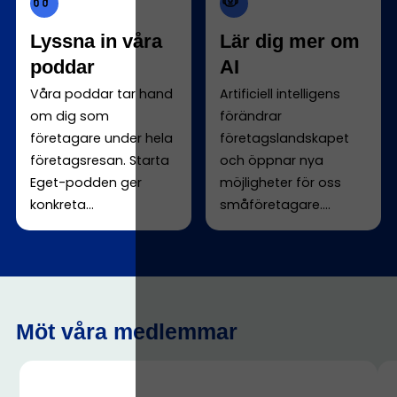
Lyssna in våra
Lär dig mer om
poddar
AI
Våra poddar tar hand
Artificiell intelligens
om dig som
förändrar
företagare under hela
företagslandskapet
företagsresan. Starta
och öppnar nya
Eget-podden ger
möjligheter för oss
konkreta...
småföretagare....
Möt våra medlemmar