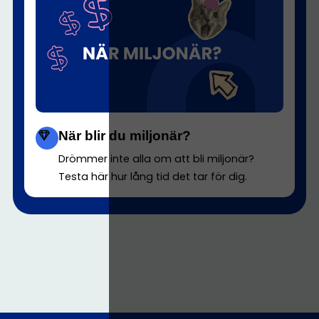
När blir du miljonär?
Drömmer inte alla om att bli miljonär?
Testa här hur lång tid det tar för dig.