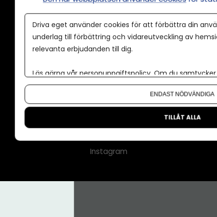
Annonspolicy
Driva eget använder cookies för att förbättra din anvä
Tillgänglighet
underlag till förbättring och vidareutveckling av hems
relevanta erbjudanden till dig.
Kontakt
Om oss
Läs gärna vår
personuppgiftspolicy
. Om du samtycker t
Nyhetsbrev
Om du vill ändra ditt val i efterhand hittar du den möjl
ENDAST NÖDVÄNDIGA
CMS för medier
Facebook
TILLÅT ALLA
LinkedIn
Instagram