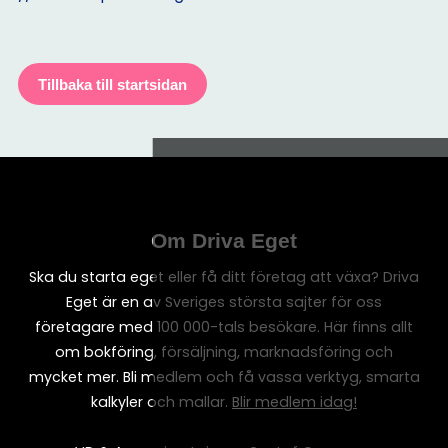
Tillbaka till startsidan
Om Driva Eget
Ska du starta eget eller få ditt företag att växa? Driva
Eget är en av Sveriges största sajter för oss
företagare med 100 000-tals besökare. Här finns allt
om bokföring, försäljning, marknadsföring och
mycket mer. Bli medlem och få vassa verktyg, smarta
kalkyler och mallar.
Blir medlem idag!