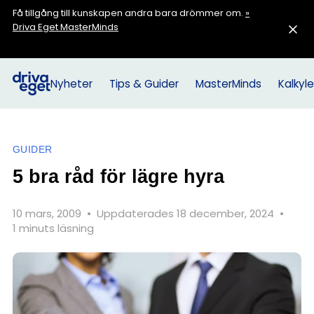
Få tillgång till kunskapen andra bara drömmer om.
»
Driva Eget MasterMinds
Nyheter
Tips & Guider
MasterMinds
Kalkyle
GUIDER
5 bra råd för lägre hyra
10 mars, 2009
•
Uppdaterades 18 december, 2024
•
1 minuts läsning