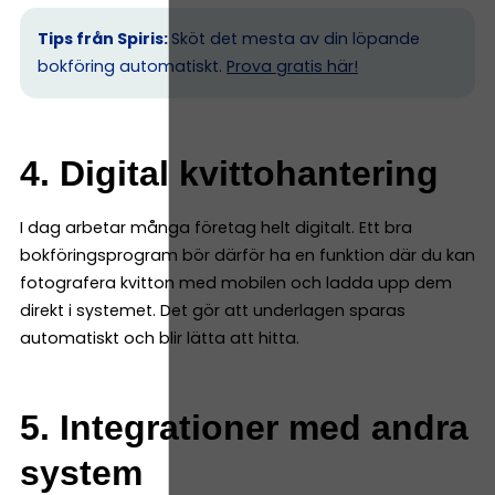
Tips från Spiris:
Sköt det mesta av din löpande
bokföring automatiskt.
Prova gratis här!
4. Digital kvittohantering
I dag arbetar många företag helt digitalt. Ett bra
bokföringsprogram bör därför ha en funktion där du kan
fotografera kvitton med mobilen och ladda upp dem
direkt i systemet. Det gör att underlagen sparas
automatiskt och blir lätta att hitta.
5. Integrationer med andra
system