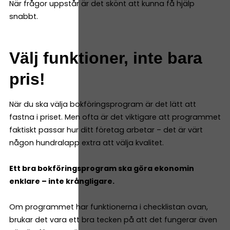
När frågor uppstår är det skönt att kunna få hjälp
snabbt.
Välj funktioner, inte bara
pris!
När du ska välja bokföringsprogram är det lätt att
fastna i priset. Men ofta är det viktigare att programmet
faktiskt passar hur ditt företag arbetar – det är värt
någon hundralapp extra att välja kvalitet.
Ett bra bokföringsprogram ska göra ekonomin
enklare – inte krångligare.
Om programmet har funktionerna i checklistan ovan,
brukar det vara ett bra tecken på att det fungerar även