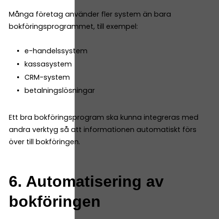
Många företag använder fler system än bara
bokföringsprogrammet, till exempel:
e-handelssystem
kassasystem
CRM-system
betalningslösningar
Ett bra bokföringsprogram ska kunna integreras med
andra verktyg så att informationen automatiskt förs
över till bokföringen.
6. Automatisering av
bokföringen