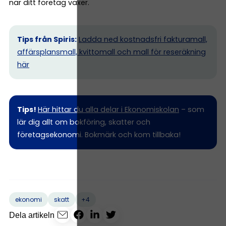
när ditt företag växer.
Tips från Spiris:
Ladda ned kostnadsfri fakturamall,
affärsplansmall, kvittomall och mall för reseräkning
här
Tips!
Här hittar du alla delar i Ekonomiskolan
– som
lär dig allt om bokföring, skatter och
företagsekonomi. Bokmärk och kom tillbaka!
+4
ekonomi
skatt
Dela artikeln