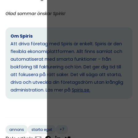
Glad sommar önskar Spiris!
Om Spiris
Att driva företag med Spiris är enkelt. Spiris är den
flexibla ekonomiplattformen. Allt finns samlat och
automatiserat med smarta funktioner – från
bokföring till fakturering och lön. Det ger dig tid till
att fokusera på rätt saker. Det vill säga att starta,
driva och utveckla din företagsdröm utan krånglig
administration. Läs mer på
Spiris.se
.
+7
annons
starta eget