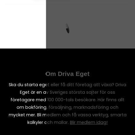
Om Driva Eget
Ska du starta eget eller få ditt företag att växa? Driva
Eget är en av Sveriges största sajter för oss
företagare med 100 000-tals besökare. Här finns allt
om bokföring, försäljning, marknadsföring och
mycket mer. Bli medlem och få vassa verktyg, smarta
kalkyler och mallar.
Blir medlem idag!