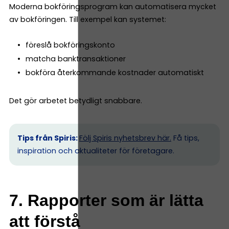
Moderna bokföringsprogram kan automatisera mycket
av bokföringen. Till exempel kan systemet:
föreslå bokföringskonto
matcha banktransaktioner
bokföra återkommande kostnader automatiskt
Det gör arbetet betydligt snabbare.
Tips från Spiris:
Följ Spiris nyhetsbrev här.
Få tips,
inspiration och aktualiteter för företagare.
7. Rapporter som är lätta
att förstå