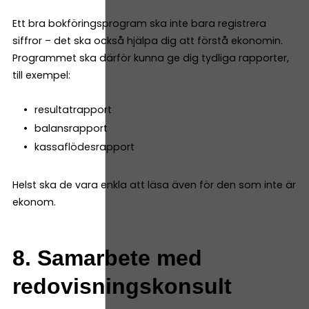
Ett bra bokföringsprogram ska inte bara registrera
siffror – det ska också hjälpa dig att förstå ekonomin.
Programmet ska därför kunna ge dig tydliga rapporter,
till exempel:
resultatrapport
balansrapport
kassaflödesrapport
Helst ska de vara enkla att läsa även för den som inte är
ekonom.
8. Samarbete med
redovisningskonsult