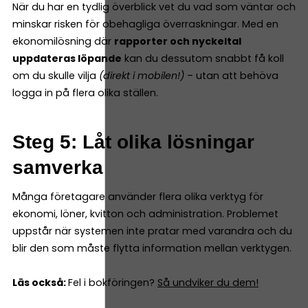
När du har en tydlig överblick vet du vad som väntar och
minskar risken för obehagliga överraskningar. Med en
ekonomilösning där
rapporter och nyckeltal
uppdateras löpande
kan du dessutom snabbt få koll
om du skulle vilja
(direkt i mobilen!)
– utan att behöva
logga in på flera olika ställen.
Steg 5: Låt olika lösningar
samverka
Många företagare använder flera olika verktyg för
ekonomi, löner, kvitton och administration. Problemet
uppstår när systemen inte pratar med varandra och du
blir den som måste flytta information mellan verktygen.
Läs också:
Fel i bokföringen?
Så undviker du dem!