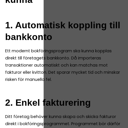
1. Automatisk koppling till
bankkonto
Ett modernt bokföringsprogram ska kunna kopplas
direkt till företagets bankkonto. Då importeras
transaktioner automatiskt och kan matchas mot
fakturor eller kvitton. Det sparar mycket tid och minskar
risken för manuella fel.
2. Enkel fakturering
Ditt företag behöver kunna skapa och skicka fakturor
direkt i bokföringsprogrammet. Programmet bör därför