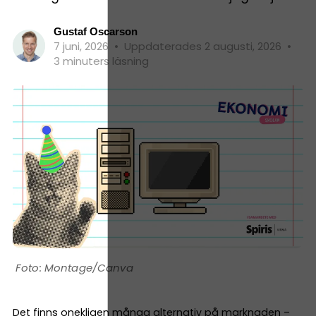
Gustaf Oscarson
7 juni, 2026
•
Uppdaterades 2 augusti, 2026
•
3 minuters läsning
Montage/Canva
Det finns onekligen många alternativ på marknaden –