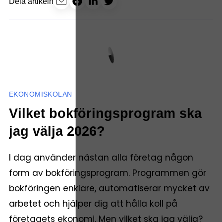
Dela artikeln
EKONOMISKOLAN
Vilket bokföringsprogram ska
jag välja 2026?
I dag använder nästan alla företag någon
form av bokföringsprogram. Programmen gör
bokföringen enklare, automatiserar mycket av
arbetet och hjälper dig att hålla koll på
företagets ekonomi. Men vilket ska jag välja?