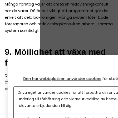
Många företag väljer att anlita en redovisningskonsult
när de växer. Då är det viktigt att programmet gör det
enkelt att dela bokföringen. Många system låter både
företagaren och redovisningskonsulten arbeta i samma
system samtidigt.
9. Möjlighet att växa med
företaget
Det bokföringsprogram du väljer i början bör fungera
Den här webbplatsen använder cookies
för sta
även när företaget växer. Det är därför bra om
programmet även kan hantera saker som:
Driva eget använder cookies för att förbättra din anvä
underlag till förbättring och vidareutveckling av hems
löner
relevanta erbjudanden till dig.
projektredovisning
lager