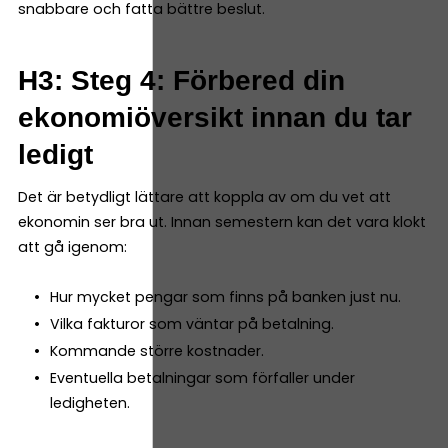
snabbare och fatta bättre beslut.
H3: Steg 4: Förbered din
ekonomiöversikt innan du tar
ledigt
Det är betydligt lättare att koppla av om du vet att
ekonomin ser bra ut. Innan semestern kan det vara klokt
att gå igenom:
Hur mycket pengar som finns på banken just nu.
Vilka fakturor som väntar på betalning.
Kommande större kostnader.
Eventuella betalningar som förfaller under
ledigheten.