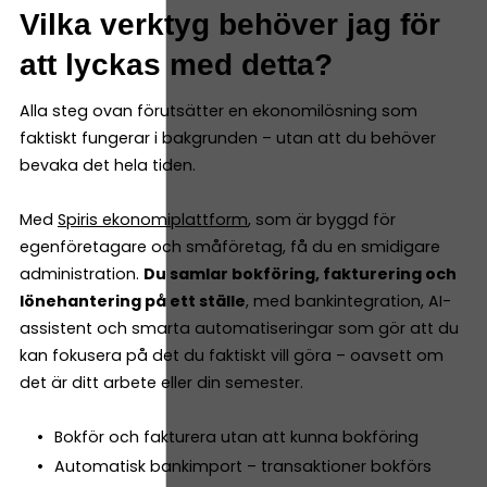
Vilka verktyg behöver jag för
att lyckas med detta?
Alla steg ovan förutsätter en ekonomilösning som
faktiskt fungerar i bakgrunden – utan att du behöver
bevaka det hela tiden.
Med
Spiris ekonomiplattform
, som är byggd för
egenföretagare och småföretag, få du en smidigare
administration.
Du samlar bokföring, fakturering och
lönehantering på ett ställe
, med bankintegration, AI-
assistent och smarta automatiseringar som gör att du
kan fokusera på det du faktiskt vill göra – oavsett om
det är ditt arbete eller din semester.
Bokför och fakturera utan att kunna bokföring
Automatisk bankimport – transaktioner bokförs