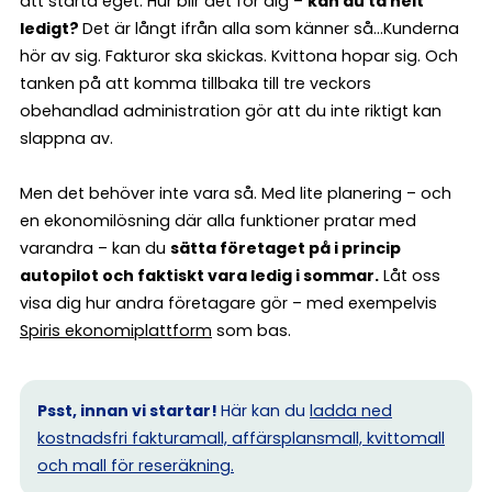
att starta eget. Hur blir det för dig –
kan du ta helt
ledigt?
Det är långt ifrån alla som känner så…Kunderna
hör av sig. Fakturor ska skickas. Kvittona hopar sig. Och
tanken på att komma tillbaka till tre veckors
obehandlad administration gör att du inte riktigt kan
slappna av.
Men det behöver inte vara så. Med lite planering – och
en ekonomilösning där alla funktioner pratar med
varandra – kan du
sätta företaget på i princip
autopilot och faktiskt vara ledig i sommar.
Låt oss
visa dig hur andra företagare gör – med exempelvis
Spiris ekonomiplattform
som bas.
Psst, innan vi startar!
Här kan du
ladda ned
kostnadsfri fakturamall, affärsplansmall, kvittomall
och mall för reseräkning.