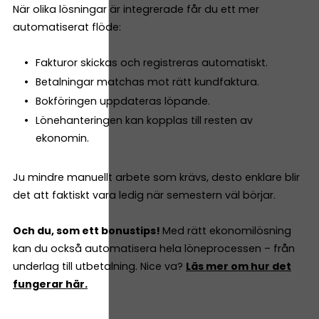
När olika lösningar är integrerade får du ett mer
automatiserat flöde:
Fakturor skickas och registreras automatiskt.
Betalningar matchas mot rätt kundfaktura.
Bokföringen uppdateras löpande.
Lönehanteringen kan kopplas till resten av
ekonomin.
Ju mindre manuellt arbete som krävs, desto enklare blir
det att faktiskt vara ledig när semestern väl börjar.
Och du, som ett bonustips!
Med rätt ekonomilösning
kan du också automatisera hela löneprocessen – från
underlag till utbetalning. Nice va?
Läs mer om hur det
fungerar här.