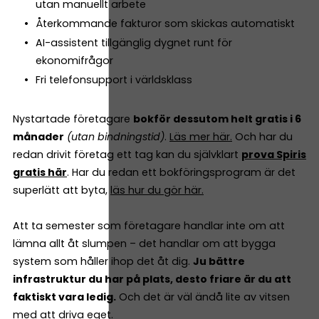
utan manuellt arbete
Återkommande fakturor som skickas automatiskt
AI-assistent tillgänglig dygnet runt för
ekonomifrågor
Fri telefonsupport i världsklass
Nystartade företagare
bokför dessutom helt gratis i 6
månader
(utan bindningstid)
.
Läs mer här.
Och har du
redan drivit företag ett tag kan du självklart
prova Spiris
gratis här
. Har du redan ett bokföringsprogram är det
superlätt att byta,
läs hur du gör här.
Att ta semester som företagare handlar inte om att
lämna allt åt slumpen – det handlar om att bygga
system som håller ihop det åt dig.
Ju bättre
infrastruktur du har på plats, desto friare är du att
faktiskt vara ledig.
Och det är väl ändå lite av vitsen
med att driva eget.