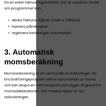
ha en enkel faktureringsfunktion. Det är också en fördel
om programmet kan:
skicka fakturor digitalt (även e-faktura)
hantera påminnelser
registrera betalningar automatiskt
3. Automatisk
momsberäkning
Momsredovisning är en central del av bokföringen. Ett
bra bokföringsprogram räknar automatiskt ut moms
och kan skapa en momsrapport som ligger till grund för
momsdeklarationen. Det minskar risken för fel i
redovisningen.