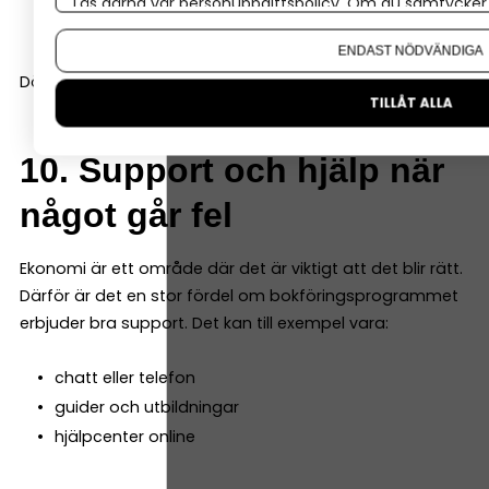
Läs gärna vår
personuppgiftspolicy
. Om du samtycker t
fler användare
Om du vill ändra ditt val i efterhand hittar du den möjl
ENDAST NÖDVÄNDIGA
Då slipper du byta system när företaget utvecklas.
TILLÅT ALLA
10. Support och hjälp när
något går fel
Ekonomi är ett område där det är viktigt att det blir rätt.
Därför är det en stor fördel om bokföringsprogrammet
erbjuder bra support. Det kan till exempel vara:
chatt eller telefon
guider och utbildningar
hjälpcenter online