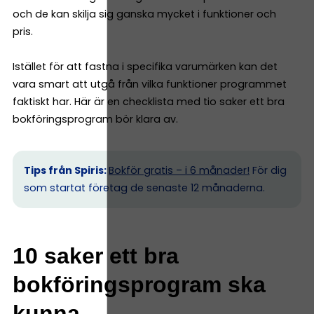
och de kan skilja sig ganska mycket i funktioner och
pris.
Istället för att fastna i specifika varumärken kan det
vara smart att utgå från vilka funktioner programmet
faktiskt har. Här är en checklista med tio saker ett bra
bokföringsprogram bör klara av.
Tips från Spiris:
Bokför gratis – i 6 månader!
För dig
som startat företag de senaste 12 månaderna.
10 saker ett bra
bokföringsprogram ska
kunna