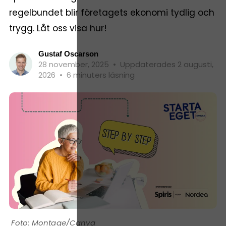
regelbundet blir företagets ekonomi tydlig och
trygg. Låt oss visa hur!
Gustaf Oscarson
28 november, 2025
•
Uppdaterades 2 augusti,
2026
•
6 minuters läsning
Montage/Canva