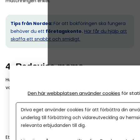
matchningen enkel.
Tips från Nordea:
För att bokföringen ska fungera
behöver du ett
företagskonto.
Här får du hjälp att
skaffa ett snabbt och smidigt.
4. Redovisa moms
Hur ofta du redovisar beror på omsättning och om du
valt:
Den här webbplatsen använder cookies
för sta
Månadsvis
Driva eget använder cookies för att förbättra din anvä
Kvartalsvis
underlag till förbättring och vidareutveckling av hems
Årligen
relevanta erbjudanden till dig.
Ett bokföringsprogram räknar ut momsen åt dig och