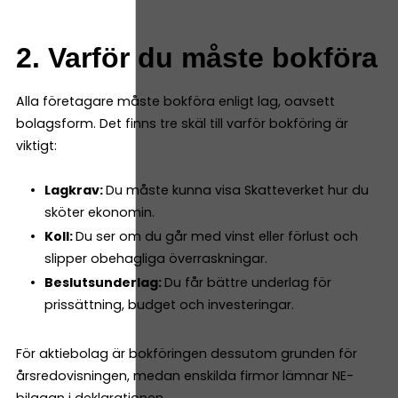
2. Varför du måste bokföra
Alla företagare måste bokföra enligt lag, oavsett
bolagsform. Det finns tre skäl till varför bokföring är
viktigt:
Lagkrav:
Du måste kunna visa Skatteverket hur du
sköter ekonomin.
Koll:
Du ser om du går med vinst eller förlust och
slipper obehagliga överraskningar.
Beslutsunderlag:
Du får bättre underlag för
prissättning, budget och investeringar.
För aktiebolag är bokföringen dessutom grunden för
årsredovisningen, medan enskilda firmor lämnar NE-