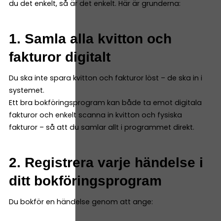
du det enkelt, så är det enkelt. Här är grunderna:
1. Samla alla kvitton och
fakturor digitalt
Du ska inte spara kvitton och fakturor löst – de ska in i
systemet.
Ett bra bokföringsprogram kan både ta emot digitala
fakturor och enkelt scanna in kvitton och fysiska
fakturor – så att du samlar allt i programmet direkt.
2. Registrera varje händelse i
ditt bokföringsprogram
Du bokför en händelse genom att ange: