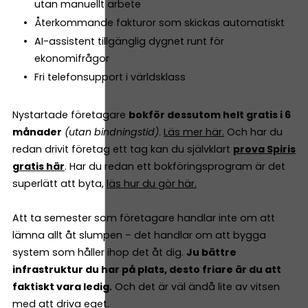
utan manuellt arbete
Återkommande fakturor som skickas automatiskt
AI-assistent tillgänglig dygnet runt för
ekonomifrågor
Fri telefonsupport i världsklass
Nystartade företagare
bokför dessutom helt gratis i 6
månader
(utan bindningstid)
.
Läs mer här.
Och har du
redan drivit företag ett tag kan du självklart
prova Spiris
gratis här
. Har du redan ett bokföringsprogram är det
superlätt att byta,
läs hur du gör här.
Att ta semester som företagare handlar inte om att
lämna allt åt slumpen – det handlar om att bygga
system som håller ihop det åt dig.
Ju bättre
infrastruktur du har på plats, desto friare är du att
faktiskt vara ledig.
Och det är väl ändå lite av vitsen
med att driva eget.