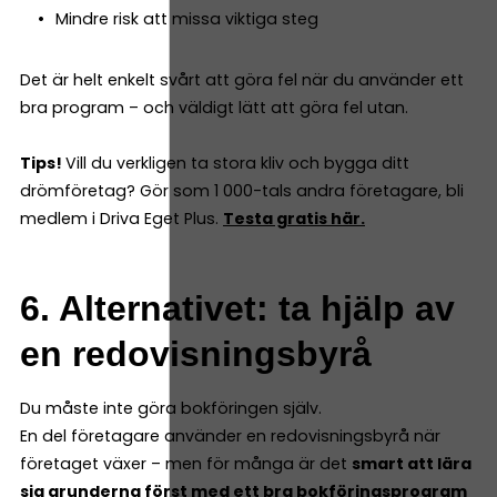
Mindre risk att missa viktiga steg
Det är helt enkelt svårt att göra fel när du använder ett
bra program – och väldigt lätt att göra fel utan.
Tips!
Vill du verkligen ta stora kliv och bygga ditt
drömföretag? Gör som 1 000-tals andra företagare, bli
medlem i Driva Eget Plus.
Testa gratis här.
6. Alternativet: ta hjälp av
en redovisningsbyrå
Du måste inte göra bokföringen själv.
En del företagare använder en redovisningsbyrå när
företaget växer – men för många är det
smart att lära
sig grunderna först med ett bra bokföringsprogram