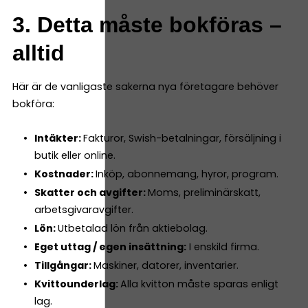
3. Detta måste bokföras –
alltid
Här är de vanligaste sakerna nya företagare behöver
bokföra:
Intäkter:
Fakturor, Swish-betalningar, försäljning i
butik eller online.
Kostnader:
Inköp, abonnemang, hyror, program.
Skatter och avgifter:
Moms, preliminärskatt,
arbetsgivaravgifter.
Lön:
Utbetalad lön från aktiebolag.
Eget uttag / egen insättning:
I enskild firma.
Tillgångar:
Maskiner, datorer, inventarier.
Kvittounderlag:
Alla kvitton måste sparas enligt
lag.