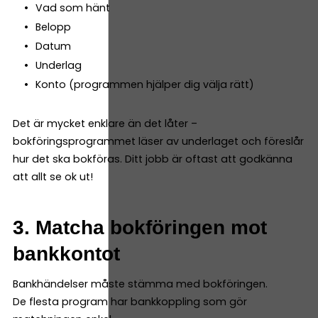
Vad som hänt
Belopp
Datum
Underlag
Konto (programmen hjälper dig välja rätt)
Det är mycket enklare än det låter –
bokföringsprogrammet läser av underlaget och föreslår
hur det ska bokföras. Ditt jobb är oftast att godkänna
att allt se ok ut!
3. Matcha bokföringen mot
bankkontot
Bankhändelser måste stämma med bokföringen.
De flesta program har bankkoppling som gör