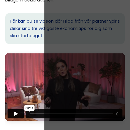
bilagan i deklarationen.
Här kan du se videon där Hilda från vår partner Spiris
delar sina tre viktigaste ekonomitips för dig som
ska starta eget.