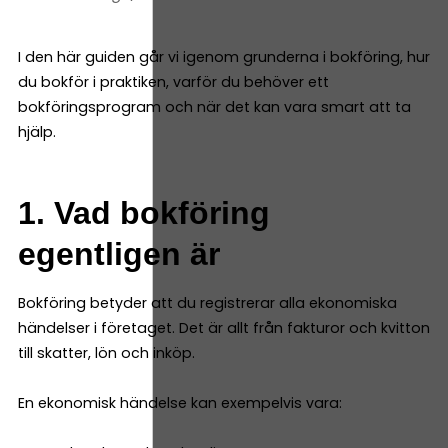
I den här guiden går vi igenom grunderna i bokföring, hur
du bokför i praktiken, varför du behöver ett
bokföringsprogram och när det kan vara smart att ta
hjälp.
1. Vad bokföring
egentligen är
Bokföring betyder att du registrerar alla ekonomiska
händelser i företaget. Det är allt från fakturor och kvitton
till skatter, lön och inköp.
En ekonomisk händelse kan exempelvis vara: