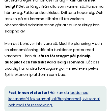
att starta eget. Hur blir det för dig –
kan du ta helt
ledigt?
Det är långt ifrån alla som känner så…Kunderna
hör av sig. Fakturor ska skickas. Kvittona hopar sig. Och
tanken på att komma tillbaka till tre veckors
obehandlad administration gör att du inte riktigt kan
slappna av.
Men det behöver inte vara så. Med lite planering – och
en ekonomilösning där alla funktioner pratar med
varandra – kan du
sätta företaget på i princip
autopilot och faktiskt vara ledig i sommar.
Låt oss
visa dig hur andra företagare gör – med exempelvis
Spiris ekonomiplattform
som bas.
Psst, innan vi startar!
Här kan du
ladda ned
kostnadsfri fakturamall, affärsplansmall, kvittomall
och mall för reseräkning.