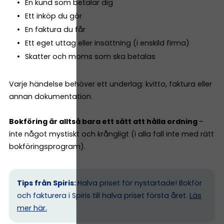
En kund som betalar dig
Ett inköp du gör
En faktura du får
Ett eget uttag eller insättning (i enskild firma)
Skatter och moms som ska betalas
Varje händelse behöver ett underlag: kvitto, faktura eller
annan dokumentation.
Bokföring är alltså bara ett sätt att hålla ordning
–
inte något mystiskt och krångligt (i alla fall inte med rätt
bokföringsprogram).
Tips från Spiris:
Halva priset för nystartade! Bokför
och fakturera i Spiris till halva priset första året.
Läs
mer här.