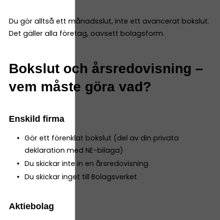
Du gör alltså ett månadsslut, inte ett avancerat bokslut.
Det gäller alla företag, oavsett bolagsform.
Bokslut och årsredovisning –
vem måste göra vad?
Enskild firma
Gör ett förenklat bokslut (del av din privata
deklaration med NE-bilaga)
Du skickar inte in en årsredovisning
Du skickar inget till Bolagsverket
Aktiebolag