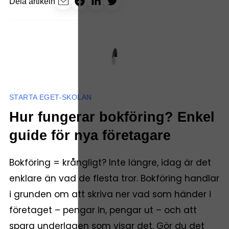
Dela artikeln
STARTA EGET-SKOLAN
Hur fungerar bokföring? Enkel
guide för nya företagare
Bokföring = krångligt? Inte längre, idag är det
enklare än vad de flesta tror. Bokföring handlar
i grunden om att skriva ner vad som händer i
företaget – pengar in, pengar ut – och att
spara underlagen som visar det. Gör du det