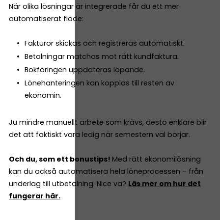
När olika lösningar är integrerade får du ett mer
automatiserat flöde:
Fakturor skickas och registreras automatiskt.
Betalningar matchas mot rätt kundfaktura.
Bokföringen uppdateras löpande.
Lönehanteringen kan kopplas till resten av
ekonomin.
Ju mindre manuellt arbete som krävs, desto enklare blir
det att faktiskt vara ledig när semestern väl börjar.
Och du, som ett bonustips!
Med rätt ekonomilösning
kan du också automatisera hela löneprocessen – från
underlag till utbetalning. Nice va?
Läs mer om hur det
fungerar här.