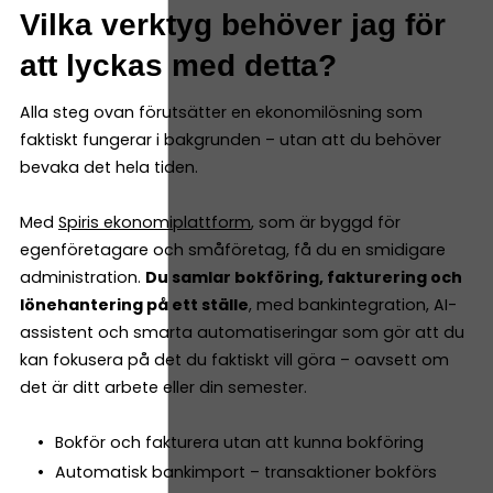
Vilka verktyg behöver jag för
att lyckas med detta?
Alla steg ovan förutsätter en ekonomilösning som
faktiskt fungerar i bakgrunden – utan att du behöver
bevaka det hela tiden.
Med
Spiris ekonomiplattform
, som är byggd för
egenföretagare och småföretag, få du en smidigare
administration.
Du samlar bokföring, fakturering och
lönehantering på ett ställe
, med bankintegration, AI-
assistent och smarta automatiseringar som gör att du
kan fokusera på det du faktiskt vill göra – oavsett om
det är ditt arbete eller din semester.
Bokför och fakturera utan att kunna bokföring
Automatisk bankimport – transaktioner bokförs