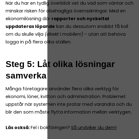
När du har en tydlig överblick vet du vad som väntar och
minskar risken för obehagliga överraskningar. Med en
ekonomilösning där
rapporter och nyckeltal
uppdateras löpande
kan du dessutom snabbt få koll
om du skulle vilja
(direkt i mobilen!)
– utan att behöva
logga in på flera olika ställen.
Steg 5: Låt olika lösningar
samverka
Många företagare använder flera olika verktyg för
ekonomi, löner, kvitton och administration. Problemet
uppstår när systemen inte pratar med varandra och du
blir den som måste flytta information mellan verktygen.
Läs också:
Fel i bokföringen?
Så undviker du dem!