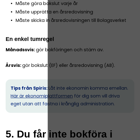
Måste göra bokslut varje år
Måste upprätta en årsredovisning
Måste skicka in årsredovisningen till Bolagsverket
En enkel tumregel
Månadssvis:
gör bokföringen och stäm av.
Årsvis:
gör bokslut (EF) eller årsredovisning (AB).
Tips från Spiris:
Låt inte ekonomin komma emellan.
Här är ekonomiplattformen
för dig som vill driva
eget utan att fastna i krånglig administration.
5. Du får inte bokföra i