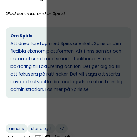
Glad sommar önskar Spiris!
Om Spiris
Att driva företag med Spiris är enkelt. Spiris är den
flexibla ekonomiplattformen. Allt finns samlat och
automatiserat med smarta funktioner – från
bokföring till fakturering och lön. Det ger dig tid till
att fokusera på rätt saker. Det vill säga att starta,
driva och utveckla din företagsdröm utan krånglig
administration. Läs mer på
Spiris.se
.
+7
annons
starta eget