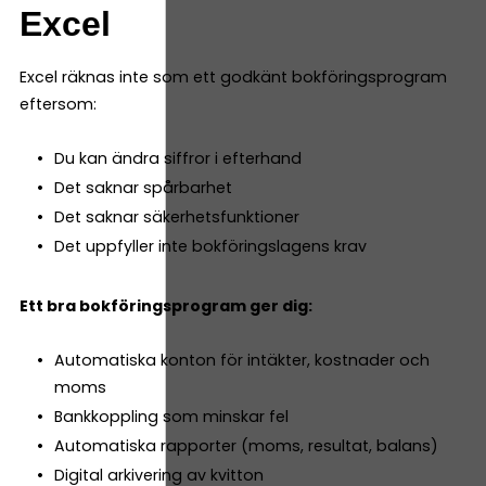
Excel
Excel räknas inte som ett godkänt bokföringsprogram
eftersom:
Du kan ändra siffror i efterhand
Det saknar spårbarhet
Det saknar säkerhetsfunktioner
Det uppfyller inte bokföringslagens krav
Ett bra bokföringsprogram ger dig:
Automatiska konton för intäkter, kostnader och
moms
Bankkoppling som minskar fel
Automatiska rapporter (moms, resultat, balans)
Digital arkivering av kvitton