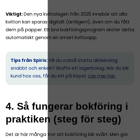
Viktigt:
Den nya kvittolagen från 2025 innebär att alla
kvitton kan sparas digitalt (äntligen!), även om du fått
dem på papper. Ett bra bokföringsprogram sköter detta
automatiskt genom en smart kvittoapp.
Tips från Spiris:
Vill du också starta aktiebolag
snabbt och enkelt? Skaffa ett lagerbolag. När du blir
kund hos oss, får du ett på köpet.
Läs mer här.
4. Så fungerar bokföring i
praktiken (steg för steg)
Det är här många tror att bokföring blir svårt. Men gör