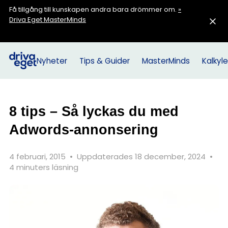
Få tillgång till kunskapen andra bara drömmer om.
»
Driva Eget MasterMinds
Nyheter
Tips & Guider
MasterMinds
Kalkyle
8 tips – Så lyckas du med
Adwords-annonsering
4 februari, 2015
•
Uppdaterades 18 december, 2024
•
4 minuters läsning