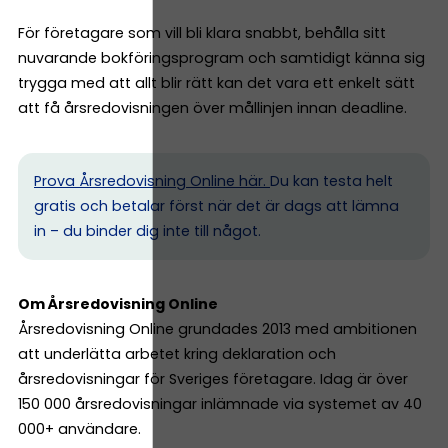
För företagare som vill bli klara snabbt, behålla sitt
nuvarande bokföringsprogram och samtidigt känna sig
trygga med att allt blir rätt kan det vara ett enkelt sätt
att få årsredovisningen över mållinjen innan deadline.
Prova Årsredovisning Online här.
Du kan testa helt
gratis och betalar först när det är dags att lämna
in – du binder dig inte till något.
Om Årsredovisning Online
Årsredovisning Online grundades 2013 med ambitionen
att underlätta arbetet kring deklaration och
årsredovisningar för Sveriges företagare. Idag är över
150 000 årsredovisningar inlämnade via systemet av 40
000+ användare.