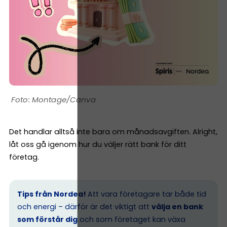
Montage/Canva
Det handlar alltså inte bara om månadsavgiften. Alright,
låt oss gå igenom hur du väljer rätt bank för ditt
företag.
Tips från Nordea!
Att vara företagare tar både tid
och energi – därför är det viktigt att
välja en bank
som förstår dig
och som företaget kan växa