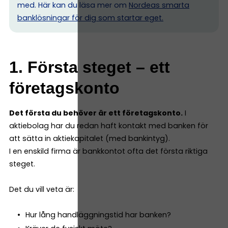
med. Här kan du läsa mer om
Nordeas smarta
banklösningar för dig som startar eget.
1. Första steget – ett
företagskonto
Det första du behöver är ett företagskonto.
I
aktiebolag har du redan haft kontakt med banken för
att sätta in aktiekapitalet (med bankintyg).
I en enskild firma är bankkontot ofta det första riktiga
steget.
Det du vill veta är:
Hur lång handläggningstid har banken?