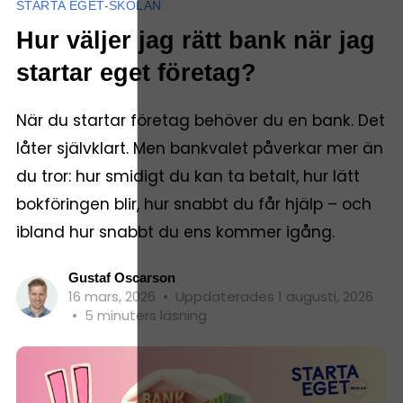
STARTA EGET-SKOLAN
Hur väljer jag rätt bank när jag
startar eget företag?
När du startar företag behöver du en bank. Det
låter självklart. Men bankvalet påverkar mer än
du tror: hur smidigt du kan ta betalt, hur lätt
bokföringen blir, hur snabbt du får hjälp – och
ibland hur snabbt du ens kommer igång.
Gustaf Oscarson
16 mars, 2026
•
Uppdaterades 1 augusti, 2026
•
5 minuters läsning