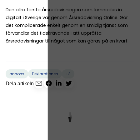
Den allra första årsredovisningen som lämnades in
digitalt i Sverige var genom Årsredovisning Online. Gör
det komplicerade enkelt genom en smidig tjänst som
förvandlar det tidskrävande i att upprätta
årsredovisningar till något som kan göras på en kvart.
+3
annons
Deklarationen
Dela artikeln