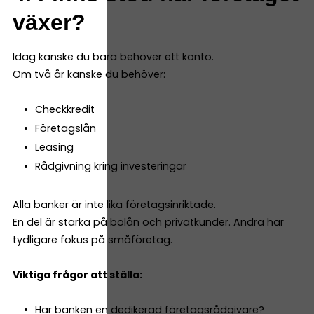
växer?
Idag kanske du bara behöver ett konto.
Om två år kanske du behöver:
Checkkredit
Företagslån
Leasing
Rådgivning kring investeringar
Alla banker är inte lika företagsinriktade.
En del är starka på bolån och privatkunder. Andra har
tydligare fokus på småföretag.
Viktiga frågor att ställa:
Har banken en dedikerad företagsrådgivare?