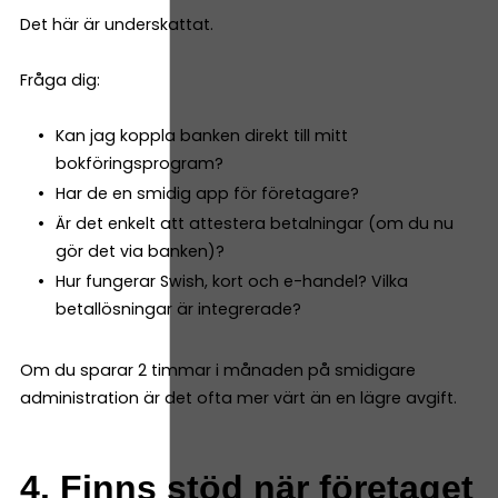
Det här är underskattat.
Fråga dig:
Kan jag koppla banken direkt till mitt
bokföringsprogram?
Har de en smidig app för företagare?
Är det enkelt att attestera betalningar (om du nu
gör det via banken)?
Hur fungerar Swish, kort och e-handel? Vilka
betallösningar är integrerade?
Om du sparar 2 timmar i månaden på smidigare
administration är det ofta mer värt än en lägre avgift.
4. Finns stöd när företaget