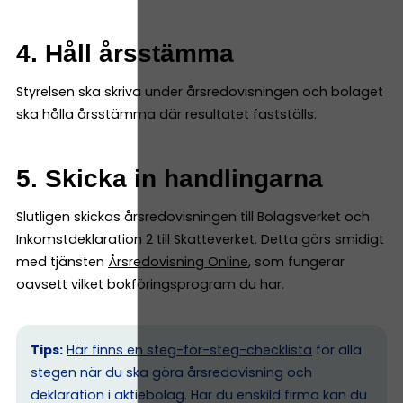
4. Håll årsstämma
Styrelsen ska skriva under årsredovisningen och bolaget
ska hålla årsstämma där resultatet fastställs.
5. Skicka in handlingarna
Slutligen skickas årsredovisningen till Bolagsverket och
Inkomstdeklaration 2 till Skatteverket. Detta görs smidigt
med tjänsten
Årsredovisning Online
, som fungerar
oavsett vilket bokföringsprogram du har.
Tips:
Här finns en steg-för-steg-checklista
för alla
stegen när du ska göra årsredovisning och
deklaration i aktiebolag. Har du enskild firma kan du