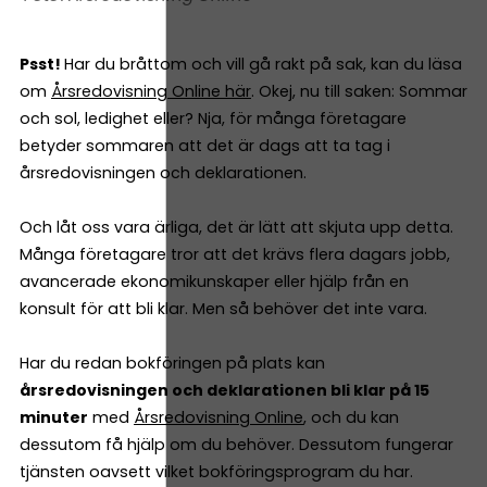
Psst!
Har du bråttom och vill gå rakt på sak, kan du läsa
om
Årsredovisning Online här
. Okej, nu till saken: Sommar
och sol, ledighet eller? Nja, för många företagare
betyder sommaren att det är dags att ta tag i
årsredovisningen och deklarationen.
Och låt oss vara ärliga, det är lätt att skjuta upp detta.
Många företagare tror att det krävs flera dagars jobb,
avancerade ekonomikunskaper eller hjälp från en
konsult för att bli klar. Men så behöver det inte vara.
Har du redan bokföringen på plats kan
årsredovisningen och deklarationen bli klar på 15
minuter
med
Årsredovisning Online
, och du kan
dessutom få hjälp om du behöver. Dessutom fungerar
tjänsten oavsett vilket bokföringsprogram du har.