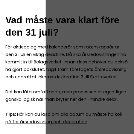
Vad måste vara klart före
den 31 juli?
För aktiebolag med kalenderår som räkenskapsår är
den 31 juli en viktig deadline. Då ska årsredovisningen ha
kommit in till Bolagsverket. Innan dess behöver du också
ha gjort bokslutet, tagit fram företagets årsredovisning
och upprättat Inkomstdeklaration 2 till Skatteverket.
Det kan låta omfattande, men processen är egentligen
ganska logisk när man bryter ner den i mindre delar.
Tips:
Här kan du läsa om
alla datum du måste ha koll
på för årsredovisning och deklaration
.