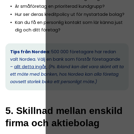
Är småföretag en prioriterad kundgrupp?
Hur ser deras kreditpolicy ut för nystartade bolag?
Kan du få en personlig kontakt som lär känna just
dig och ditt företag?
Tips från Nordea:
500 000 företagare har redan
valt Nordea. Välj en bank som förstår företagande
–
allt detta ingår.
(Ps. I
bland kan det vara skönt att ta
ett möte med banken, hos Nordea kan alla företag
oavsett storlek boka ett personligt möte.)
5. Skillnad mellan enskild
firma och aktiebolag