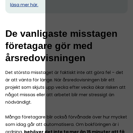
l
äsa mer här.
De vanligaste misstagen
företagare gör med
årsredovisningen
Det största misstaget är faktiskt inte att göra fel – det
är att vänta för länge. När årsredovisningen blir ett
projekt som skjuts upp vecka efter vecka ökar risken att
något missas eller att arbetet blir mer stressigt än
nödvändigt.
Många företagare blir också förvånade över hur mycket
som idag går att automatisera. Om bokföringen är i
ordning,
behöver det inte ta mer än 15 minuter att få