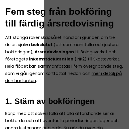
Fem steg från bokföring
till färdig årsredovisning
Att stänga räkenskapsåret handlar i grunden om tre
delar: själva
bokslutet
(att sammanställa och justera
bokföringen),
årsredovisningen
till Bolagsverket och
företagets
inkomstdeklaration
(INK2) till Skatteverket.
Hela flödet kan sammanfattas i fem övergripande steg,
som vi går igenom kortfattat nedan och
mer i detalj på
den här länken
.
1. Stäm av bokföringen
Börja med att säkerställa att alla affärshändelser är
bokförda och att eventuella periodiseringar, lager och
andra justeringar är gjorda. Nu gör du även din