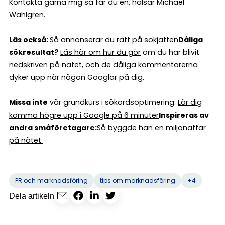
Kontakta gärna mig så får du en, hälsar Michael
Wahlgren.
Läs också:
Så annonserar du rätt på sökjätten
Dåliga
sökresultat?
Läs här om hur du gör
om du har blivit
nedskriven på nätet, och de dåliga kommentarerna
dyker upp när någon Googlar på dig.
Missa inte
vår grundkurs i sökordsoptimering:
Lär dig
komma högre upp i Google på 6 minuter
Inspireras av
andra småföretagare:
Så byggde han en miljonaffär
på nätet
+4
PR och marknadsföring
tips om marknadsföring
Dela artikeln