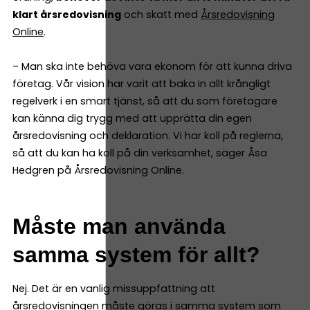
klart årsredovisning
och skatt med
Årsredovisning
Online
.
– Man ska inte behöva vara ekonom för att kunna driva
företag. Vår vision har varit att baka in allt krångligt
regelverk i en smart tjänst, så att du som företagare
kan känna dig trygg med att upprätta din egen
årsredovisning och deklaration. Vi har koll på reglerna,
så att du kan ha koll på din verksamhet, säger Åsa
Hedgren på Årsredovisning Online.
Måste man använda
samma system för allt?
Nej. Det är en vanlig missuppfattning att
årsredovisningen måste göras i samma system som