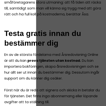
småföretagarens stora utmaning: att få tiden att räcka
till, samtidigt som man vill känna sig trygg med att göra
rätt och ha full koll på kostnaderna, berättar Åsa.
Testa gratis innan du
bestämmer dig
En av de största fördelarna med Årsredovisning Online
är att du kan
prova tjänsten utan kostnad.
Du kan
importera bokföringen, skapa årsredovisningen och se
hur allt ser ut innan du bestämmer dig. Dessutom ingår
support om du känner dig osäker.
Först när du är redo att signera och skicka in betalar du
för tjänsten. Det finns inga abonnemang eller löpande
avgifter att ta ställning till.