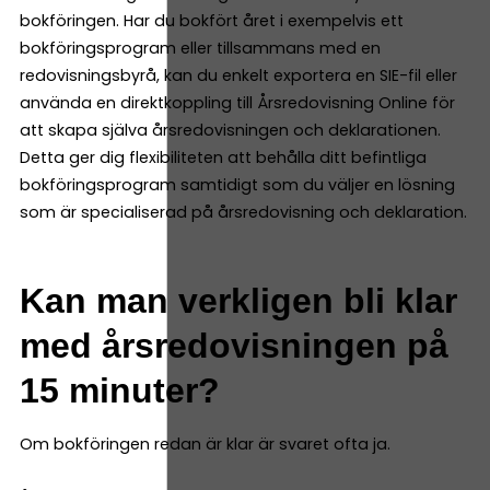
bokföringen. Har du bokfört året i exempelvis ett
bokföringsprogram eller tillsammans med en
redovisningsbyrå, kan du enkelt exportera en SIE-fil eller
använda en direktkoppling till Årsredovisning Online för
att skapa själva årsredovisningen och deklarationen.
Detta ger dig flexibiliteten att behålla ditt befintliga
bokföringsprogram samtidigt som du väljer en lösning
som är specialiserad på årsredovisning och deklaration.
Kan man verkligen bli klar
med årsredovisningen på
15 minuter?
Om bokföringen redan är klar är svaret ofta ja.