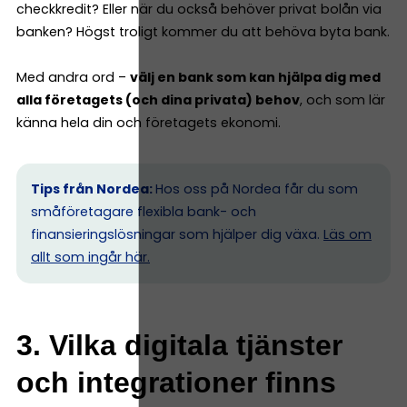
checkkredit? Eller när du också behöver privat bolån via
banken? Högst troligt kommer du att behöva byta bank.
Med andra ord –
välj en bank som kan hjälpa dig med
alla företagets (och dina privata) behov
, och som lär
känna hela din och företagets ekonomi.
Tips från Nordea:
Hos oss på Nordea får du som
småföretagare flexibla bank- och
finansieringslösningar som hjälper dig växa.
Läs om
allt som ingår här.
3. Vilka digitala tjänster
och integrationer finns