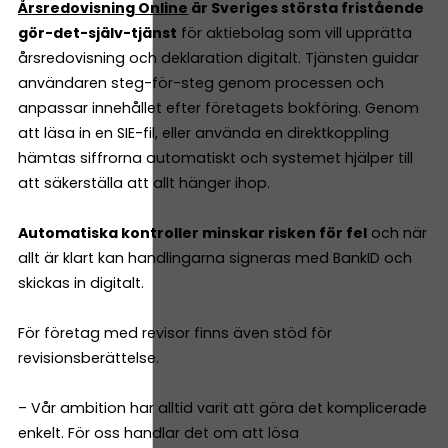
Årsredovisning Online
är Sveriges största fristående
gör-det-själv-tjänst
för aktiebolag som vill upprätta
årsredovisning och deklaration digitalt. Tjänsten guidar
användaren steg-för-steg genom processen och
anpassar innehållet efter företagets bokföring. Genom
att läsa in en SIE-fil, eller använda en direktkoppling
hämtas siffrorna automatiskt och systemet hjälper till
att säkerställa att allt hänger ihop.
Automatiska kontroller minskar risken för fel
och när
allt är klart kan handlingarna signeras med BankID och
skickas in digitalt.
För företag med revisor finns även stöd för
revisionsberättelse.
– Vår ambition har alltid varit att göra det komplicerade
enkelt. För oss handlar det om att lösa