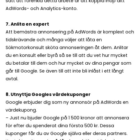
sätt att förenkla detta arbete är att koppla ihop ditt
AdWords- och Analytics-konto.
7. Anlita en expert
Att bemästra annonsering på AdWords är komplext och
tidskrävande och många väljer att låta en
Sökmotorkonsult sköta annonseringen åt dem. Anlitar
du en konsult eller byrå så se till att du vet hur mycket
du betalar till dem och hur mycket av dina pengar som
går till Google. Se även till att inte bli inlåst i ett långt
avtal.
8. Utnyttja Googles värdekuponger
Google erbjuder dig som ny annonsör på AdWords en
värdekupong.
– Just nu bjuder Google på 1 500 kronor att annonsera
för efter du spenderat dina första 500 kr. Dessa
kuponger får du av Google själva eller deras partners.