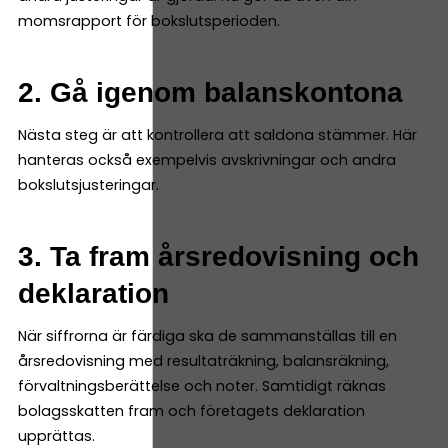
momsrapport för bokslutsperioden.
2. Gå igenom balanskontona
Nästa steg är att kontrollera att saldona stämmer. Här
hanteras också exempelvis avskrivningar och andra
bokslutsjusteringar.
3. Ta fram årsredovisning och
deklaration
När siffrorna är färdiga ska de sammanställas till en
årsredovisning med resultaträkning, balansräkning,
förvaltningsberättelse och noter. Samtidigt räknas
bolagsskatten fram och företagets deklaration
upprättas.