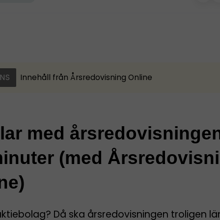
NS
Innehåll från
Årsredovisning Online
klar med årsredovisninge
inuter (med Årsredovisn
ne)
aktiebolag? Då ska årsredovisningen troligen l