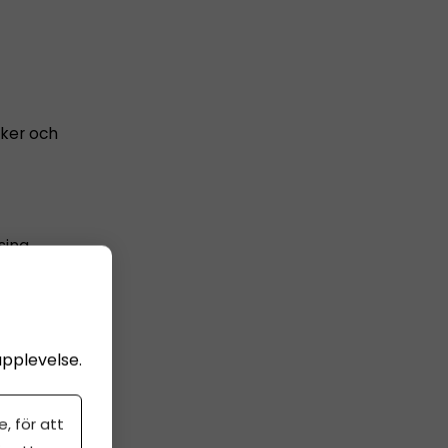
nker och
sina
upplevelse.
, för att
ptimism.