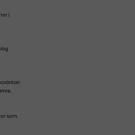
ror i
slog
eporäntan
ämre.
stor som