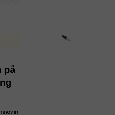
n på
ing
ämnas in