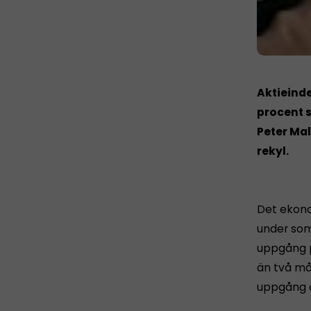
Aktieind
procent 
Peter Mal
rekyl.
Det ekono
under som
uppgång p
än två må
uppgång o