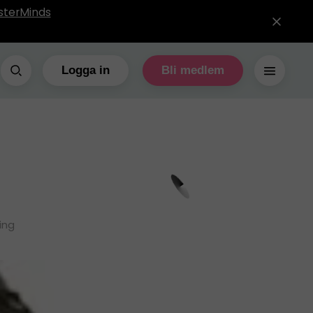
sterMinds
Logga in
Bli medlem
ing