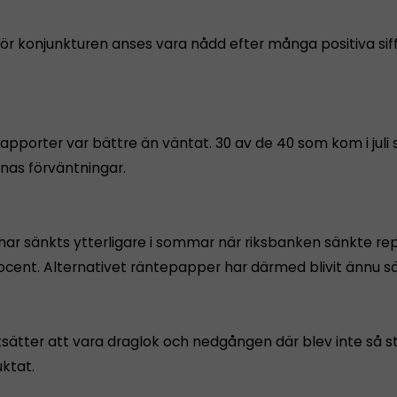
ör konjunkturen anses vara nådd efter många positiva siff
pporter var bättre än väntat. 30 av de 40 som kom i juli 
rnas förväntningar.
har sänkts ytterligare i sommar när riksbanken sänkte r
procent. Alternativet räntepapper har därmed blivit ännu s
rtsätter att vara draglok och nedgången där blev inte så 
ktat.