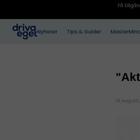
Få tillg
Nyheter
Tips & Guider
MasterMin
"Akt
19 augusti