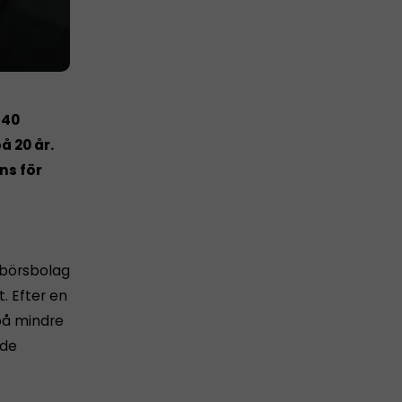
 40
å 20 år.
ns för
 börsbolag
. Efter en
på mindre
åde