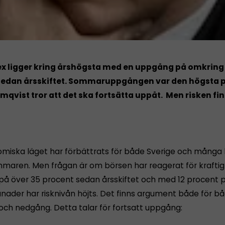
ex ligger kring årshögsta med en uppgång på omkring
sedan årsskiftet. Sommaruppgången var den högsta p
mqvist tror att det ska fortsätta uppåt. Men risken fin
miska läget har förbättrats för både Sverige och många
maren. Men frågan är om börsen har reagerat för kraftigt
å över 35 procent sedan årsskiftet och med 12 procent 
nader har risknivån höjts. Det finns argument både för b
ch nedgång. Detta talar för fortsatt uppgång: