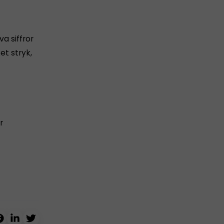
a siffror
et stryk,
r