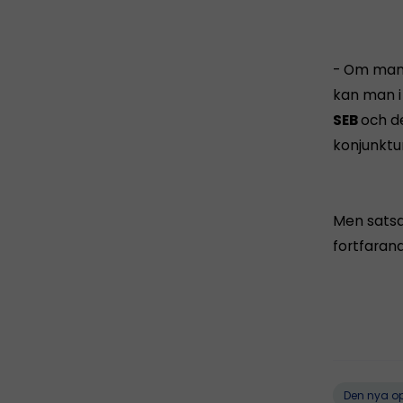
- Om man ä
kan man i 
SEB
och d
konjunktu
Men satsa 
fortfarand
Den nya o