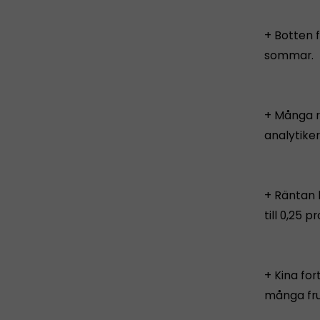
+ Botten f
sommar.
+ Många ra
analytike
+ Räntan 
till 0,25 
+ Kina fo
många fru