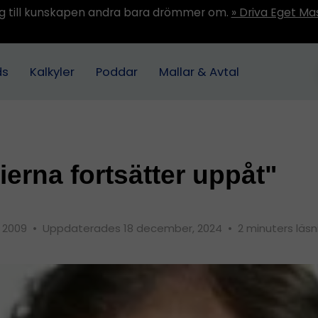
ång till kunskapen andra bara drömmer om.
» Driva Eget Ma
ds
Kalkyler
Poddar
Mallar & Avtal
ierna fortsätter uppåt"
, 2009
•
Uppdaterades 18 december, 2024
•
2 minuters läsn