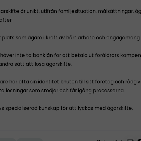
garskifte är unikt, utifrån familjesituation, målsättningar, ä
after.
år plats som ägare i kraft av hårt arbete och engagemang.
höver inte ta banklån för att betala ut föräldrars kompen
andra sätt att lösa ägarskifte.
are har ofta sin identitet knuten till sitt företag och rådgi
ta lösningar som stödjer och får igång processerna.
vs specialiserad kunskap för att lyckas med ägarskifte.