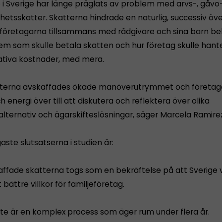
e i Sverige har länge präglats av problem med arvs-, gåvo
etsskatter. Skatterna hindrade en naturlig, successiv öv
företagarna tillsammans med rådgivare och sina barn b
em som skulle betala skatten och hur företag skulle hant
ativa kostnader, med mera.
tterna avskaffades ökade manöverutrymmet och företaga
h energi över till att diskutera och reflektera över olika
lternativ och ägarskifteslösningar, säger Marcela Ramirez
gaste slutsatserna i studien är:
kaffade skatterna togs som en bekräftelse på att Sverige v
t bättre villkor för familjeföretag.
ifte är en komplex process som äger rum under flera år.