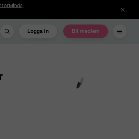
sterMinds
Logga in
Bli medlem
r