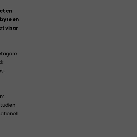
et en
rbyte en
t visar
etagare
sk
s,
om
Studien
ationell