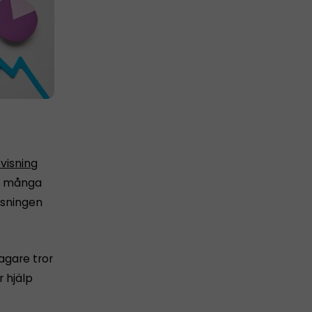
visning
för många
isningen
tagare tror
 hjälp