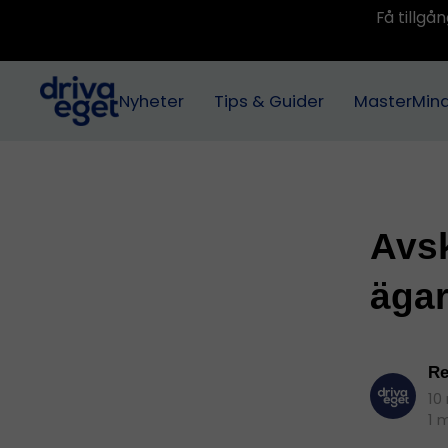
Få tillg
Nyheter
Tips & Guider
MasterMin
Avsk
ägar
Re
10
1 