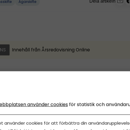
Dela artikeln
sskifte
Ägarskifte
NS
Innehåll från
Årsredovisning Online
klar med årsredovisninge
inuter (med Årsredovisn
ebbplatsen använder cookies
för statistik och användar
ne)
et använder cookies för att förbättra din användarupplevelse