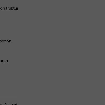
garstruktur
sation.
varna