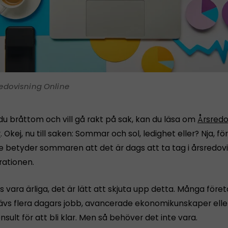
edovisning Online
du bråttom och vill gå rakt på sak, kan du läsa om
Årsredo
r
. Okej, nu till saken: Sommar och sol, ledighet eller? Nja, 
e betyder sommaren att det är dags att ta tag i årsredov
rationen.
s vara ärliga, det är lätt att skjuta upp detta. Många före
rävs flera dagars jobb, avancerade ekonomikunskaper eller
nsult för att bli klar. Men så behöver det inte vara.