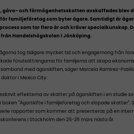
-, gåvo- och förmögenhetsskatten avskaffades blev d
 för familjeföretag som byter ägare. Samtidigt är äga
rocess som tar flera år och kräver specialkunskap. De
e från Handelshögskolan i Jönköping.
rågorna tog tidigare mycket tid och engagemang från för
kade förutsättningarna för familjerna att skapa ekonomi
i samband med ägarskiften, säger Marcela Ramirez-Pasilla
doktor i Mexico City.
skrivit effekterna av skatter på ägarskiften i en studie s
i boken "Ägarskifte i familjeföretag och slopade skatter". 
n serie rapporter som kommer att presenteras på en intern
eskonferens i Stockholm den 25-26 mars nästa år.