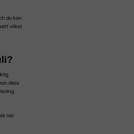
och du kan
ett vilket
li?
ktig
nnan dess
isning
sk när