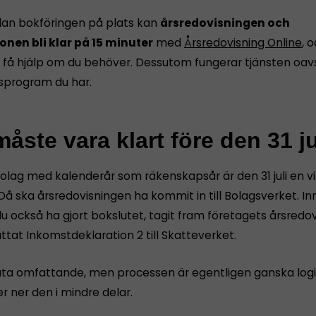
dan bokföringen på plats kan
årsredovisningen och
onen bli klar på 15 minuter
med
Årsredovisning Online
, 
få hjälp om du behöver. Dessutom fungerar tjänsten oavs
sprogram du har.
åste vara klart före den 31 ju
bolag med kalenderår som räkenskapsår är den 31 juli en vi
Då ska årsredovisningen ha kommit in till Bolagsverket. I
u också ha gjort bokslutet, tagit fram företagets årsredov
tat Inkomstdeklaration 2 till Skatteverket.
åta omfattande, men processen är egentligen ganska logi
r ner den i mindre delar.