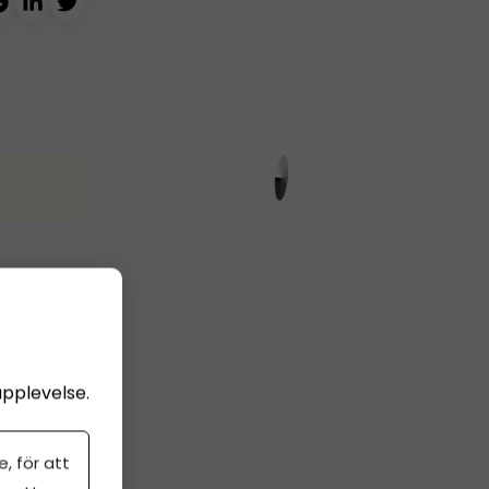
n på
ing
upplevelse.
, för att