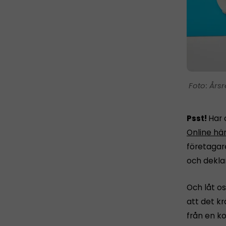
Årsr
Psst!
Har 
Online hä
företagar
och dekla
Och låt os
att det k
från en ko