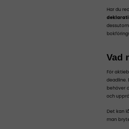
Har du re
deklarati
dessutom 
bokföring
Vad m
För aktie
deadline. 
behöver d
och upprät
Det kan l
man bryte