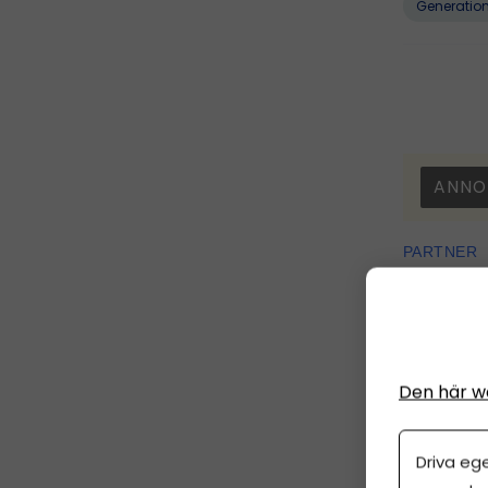
Generation
ANNO
PARTNER
Bli 
15 m
Den här w
Onli
Driva eg