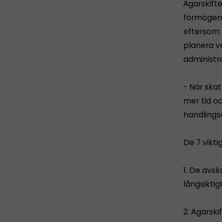
Ägarskift
förmögenh
eftersom 
planera v
administr
- När ska
mer tid oc
handlingsa
De 7 vikti
1. De avs
långsiktig
2. Ägarsk