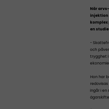
När arvs
injektion
komplex p
en studi
- Skattef
och påver
trygghet 
ekonomie 
Hon har be
redovisas 
ingår i e
ägarskift