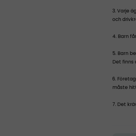
3. Varje ä
och drivkr
4. Barn f
5. Barn be
Det finns 
6. Företag
måste hit
7. Det krä