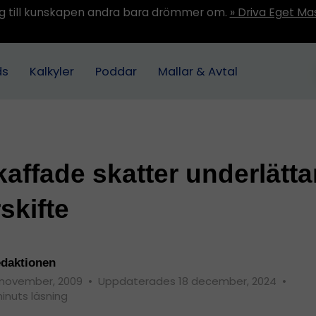
ång till kunskapen andra bara drömmer om.
» Driva Eget Ma
ds
Kalkyler
Poddar
Mallar & Avtal
affade skatter underlätta
skifte
daktionen
 november, 2009
•
Uppdaterades 18 december, 2024
•
minuts läsning