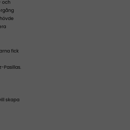
- och
ergång
ehövde
era
rna fick
-Pasillas.
ill skapa