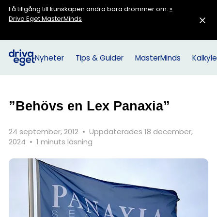
Få tillgång till kunskapen andra bara drömmer om.
»
Driva Eget MasterMinds
Nyheter
Tips & Guider
MasterMinds
Kalkyle
”Behövs en Lex Panaxia”
24 september, 2012
•
Uppdaterades 18 december,
2024
•
1 minuts läsning