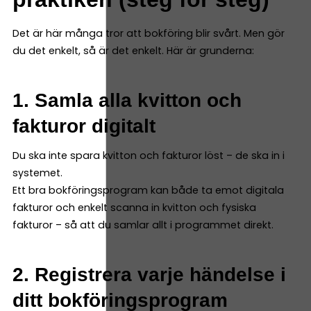
Det är här många tror att bokföring blir svårt. Men gör
du det enkelt, så är det enkelt. Här är grunderna:
1. Samla alla kvitton och
fakturor digitalt
Du ska inte spara kvitton och fakturor löst – de ska in i
systemet.
Ett bra bokföringsprogram kan både ta emot digitala
fakturor och enkelt scanna in kvitton och fysiska
fakturor – så att du samlar allt i programmet direkt.
2. Registrera varje händelse i
ditt bokföringsprogram