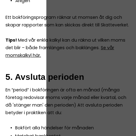
Årligen
Ett bokföringsprogram räknar ut momsen åt dig och
skapar rapporter som kan skickas direkt till Skatteverket.
Tips!
Med vår enkla kalkyl kan du räkna ut vilken moms
det blir – både framlänges och baklänges.
Se vår
momskalkyl här.
5. Avsluta perioden
En “period” i bokföringen är ofta en månad (många
företag redovisar moms varje månad eller kvartal, och
då 'stänger man' den perioden) Att avsluta perioden
betyder i praktiken att du:
Bokfört alla händelser för månaden