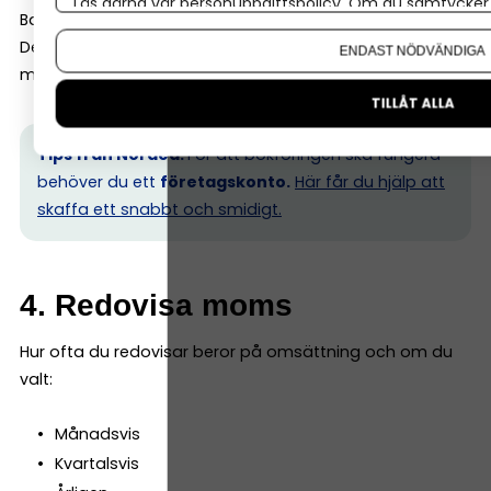
Läs gärna vår
personuppgiftspolicy
. Om du samtycker t
Bankhändelser måste stämma med bokföringen.
Om du vill ändra ditt val i efterhand hittar du den möjl
De flesta program har bankkoppling som gör
ENDAST NÖDVÄNDIGA
matchningen enkel.
TILLÅT ALLA
Tips från Nordea:
För att bokföringen ska fungera
behöver du ett
företagskonto.
Här får du hjälp att
skaffa ett snabbt och smidigt.
4. Redovisa moms
Hur ofta du redovisar beror på omsättning och om du
valt:
Månadsvis
Kvartalsvis