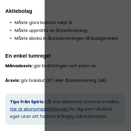
Aktiebolag
Måste göra bokslut varje år
Måste upprätta en årsredovisning
Måste skicka in årsredovisningen till Bolagsverket
En enkel tumregel
Månadssvis:
gör bokföringen och stäm av.
Årsvis:
gör bokslut (EF) eller årsredovisning (AB).
Tips från Spiris:
Låt inte ekonomin komma emellan.
Här är ekonomiplattformen
för dig som vill driva
eget utan att fastna i krånglig administration.