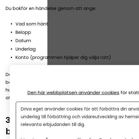
Du bokför en händelse genom att ange:
Vad som hänt
Belopp
Datum
Underlag
Konto (programmen hjälper dig välja rätt)
Det är mycket enklare än det låter –
bokföringsprogrammet läser av underlaget och föreslår
hur det ska bokföras. Ditt jobb är oftast att godkänna
Den här webbplatsen använder cookies
för sta
att allt se ok ut!
Driva eget använder cookies för att förbättra din anvä
underlag till förbättring och vidareutveckling av hems
3. Matcha bokföringen mot
relevanta erbjudanden till dig.
bankkontot