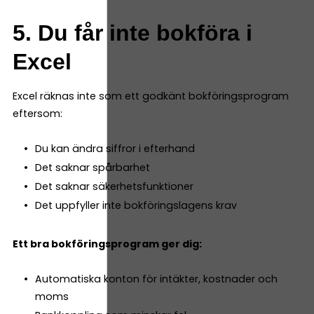
5. Du får inte bokföra i
Excel
Excel räknas inte som ett godkänt bokföringsprogram
eftersom:
Du kan ändra siffror i efterhand
Det saknar spårbarhet
Det saknar säkerhetsfunktioner
Det uppfyller inte bokföringslagens krav
Ett bra bokföringsprogram ger dig:
Automatiska konton för intäkter, kostnader och
moms