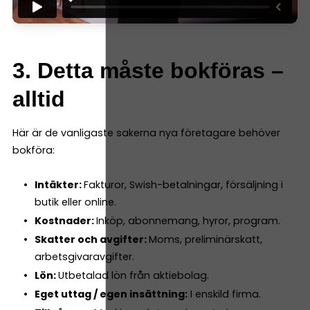
3. Detta måste bokföras –
alltid
Här är de vanligaste sakerna nya företagare behöver
bokföra:
Intäkter:
Fakturor, Swish-betalningar, försäljning i
butik eller online.
Kostnader:
Inköp, abonnemang, hyror, program.
Skatter och avgifter:
Moms, preliminärskatt,
arbetsgivaravgifter.
Lön:
Utbetalad lön från aktiebolag.
Eget uttag / egen insättning:
I enskild firma.