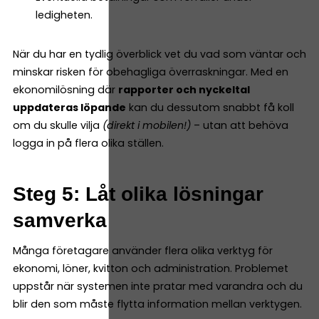
ledigheten.
När du har en tydlig överblick vet du vad som väntar och
minskar risken för obehagliga överraskningar. Med en
ekonomilösning där
rapporter och nyckeltal
uppdateras löpande
kan du dessutom snabbt få koll
om du skulle vilja
(direkt i mobilen!)
– utan att behöva
logga in på flera olika ställen.
Steg 5: Låt olika lösningar
samverka
Många företagare använder flera olika verktyg för
ekonomi, löner, kvitton och administration. Problemet
uppstår när systemen inte pratar med varandra och du
blir den som måste flytta information mellan verktygen.