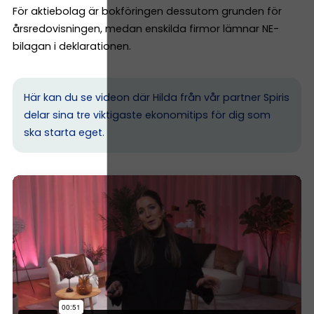
För aktiebolag är bokföringen dessutom grunden för
årsredovisningen, medan enskilda firmor lämnar NE-
bilagan i deklarationen.
Här kan du se videon där Hilda från vår partner Spiris
delar sina tre viktigaste ekonomitips för dig som
ska starta eget.