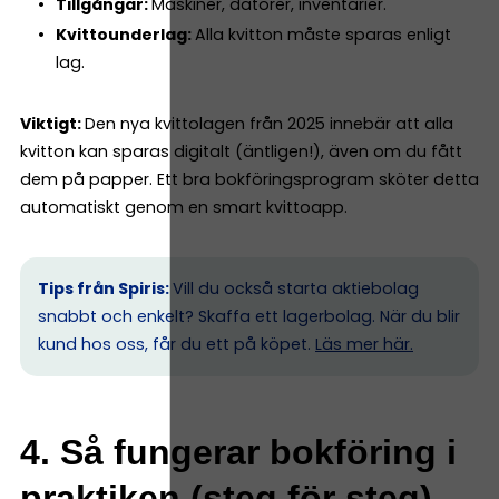
Tillgångar:
Maskiner, datorer, inventarier.
Kvittounderlag:
Alla kvitton måste sparas enligt
lag.
Viktigt:
Den nya kvittolagen från 2025 innebär att alla
kvitton kan sparas digitalt (äntligen!), även om du fått
dem på papper. Ett bra bokföringsprogram sköter detta
automatiskt genom en smart kvittoapp.
Tips från Spiris:
Vill du också starta aktiebolag
snabbt och enkelt? Skaffa ett lagerbolag. När du blir
kund hos oss, får du ett på köpet.
Läs mer här.
4. Så fungerar bokföring i
praktiken (steg för steg)