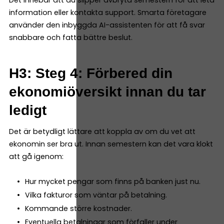
information eller kontakta support. Smarta företagare
använder den inbyggda AI-assistenten för att få svar
snabbare och fatta bättre beslut.
H3: Steg 4: Förbered din
ekonomiöversikt innan du tar
ledigt
Det är betydligt lättare att koppla av om du vet att
ekonomin ser bra ut. Innan semestern kan det vara klokt
att gå igenom:
Hur mycket pengar som finns på banken just nu.
Vilka fakturor som väntar på betalning.
Kommande större kostnader.
Eventuella betalningar som förfaller under