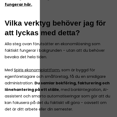
fungerar här.
Vilka verktyg behöver jag för
att lyckas med detta?
Alla steg ovan förutsätter en ekonomilösning som
faktiskt fungerar i bakgrunden – utan att du behöver
bevaka det hela tiden.
Med
Spiris ekonomiplattform
, som är byggd för
egenföretagare och småföretag, få du en smidigare
administration.
Du samlar bokföring, fakturering och
lönehantering på ett ställe
, med bankintegration, AI-
assistent och smarta automatiseringar som gör att du
kan fokusera på det du faktiskt vill göra – oavsett om
det är ditt arbete eller din semester.