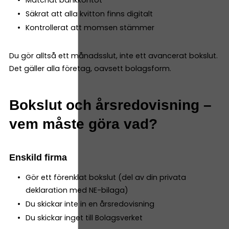
Matchat bankkontot
Säkrat att alla kvitton finns digitalt
Kontrollerat att momsen stämmer
Du gör alltså ett månadsslut, inte ett avancerat bokslut.
Det gäller alla företag, oavsett bolagsform.
Bokslut och årsredovisning –
vem måste göra vad?
Enskild firma
Gör ett förenklat bokslut (del av din privata
deklaration med NE-bilaga)
Du skickar inte in en årsredovisning
Du skickar inget till Bolagsverket