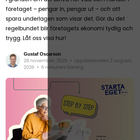
företaget – pengar in, pengar ut – och att
spara underlagen som visar det. Gör du det
regelbundet blir företagets ekonomi tydlig och
trygg. Låt oss visa hur!
Gustaf Oscarson
28 november, 2025
•
Uppdaterades 2 augusti,
2026
•
6 minuters läsning