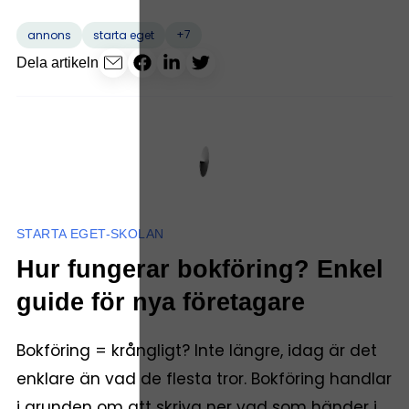
+7
annons
starta eget
Dela artikeln
STARTA EGET-SKOLAN
Hur fungerar bokföring? Enkel
guide för nya företagare
Bokföring = krångligt? Inte längre, idag är det
enklare än vad de flesta tror. Bokföring handlar
i grunden om att skriva ner vad som händer i