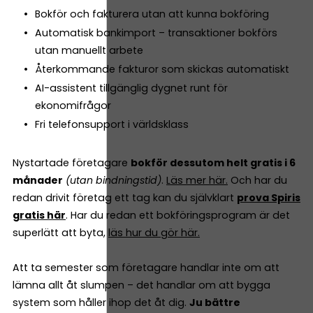
Bokför och fakturera utan att kunna bokföring
Automatisk bankimport – transaktioner bokförs
utan manuellt arbete
Återkommande fakturor som skickas automatiskt
AI-assistent tillgänglig dygnet runt för
ekonomifrågor
Fri telefonsupport i världsklass
Nystartade företagare
bokför dessutom helt gratis i 6
månader
(utan bindningstid)
.
Läs mer här.
Och har du
redan drivit företag ett tag kan du självklart
prova Spiris
gratis här
. Har du redan ett bokföringsprogram är det
superlätt att byta,
läs hur du gör här.
Att ta semester som företagare handlar inte om att
lämna allt åt slumpen – det handlar om att bygga
system som håller ihop det åt dig.
Ju bättre