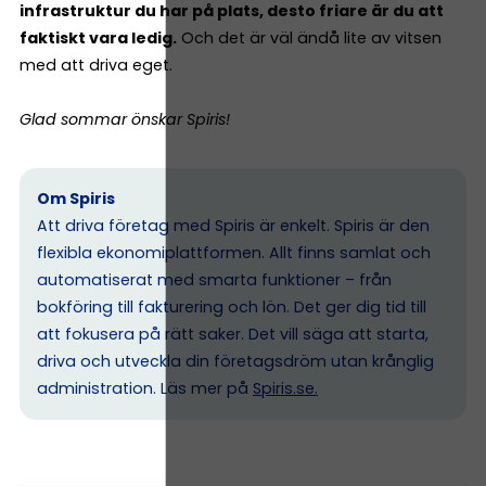
infrastruktur du har på plats, desto friare är du att
faktiskt vara ledig.
Och det är väl ändå lite av vitsen
med att driva eget.
Glad sommar önskar Spiris!
Om Spiris
Att driva företag med Spiris är enkelt. Spiris är den
flexibla ekonomiplattformen. Allt finns samlat och
automatiserat med smarta funktioner – från
bokföring till fakturering och lön. Det ger dig tid till
att fokusera på rätt saker. Det vill säga att starta,
driva och utveckla din företagsdröm utan krånglig
administration. Läs mer på
Spiris.se
.