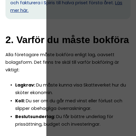
och fakturera i Spiris till halva priset första året.
Läs
mer här.
2. Varför du måste bokföra
Alla företagare måste bokföra enligt lag, oavsett
bolagsform. Det finns tre skäl till varför bokföring är
viktigt:
Lagkrav:
Du måste kunna visa Skatteverket hur du
sköter ekonomin.
Koll:
Du ser om du går med vinst eller förlust och
slipper obehagliga överraskningar.
Beslutsunderlag:
Du får bättre underlag för
prissättning, budget och investeringar.