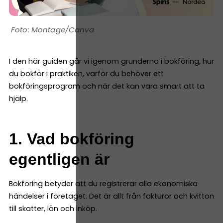
Montage/Canva
I den här guiden går vi igenom grunderna i bokföring, hur
du bokför i praktiken, varför du behöver ett
bokföringsprogram och när det kan vara smart att ta
hjälp.
1. Vad bokföring
egentligen är
Bokföring betyder att du registrerar alla ekonomiska
händelser i företaget. Det är allt från fakturor och kvitton
till skatter, lön och inköp.