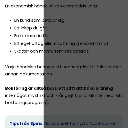
En ekonomisk händelse kan exempelvis vara:
En kund som betalar dig
Ett inköp du gör
En faktura du får
Ett eget uttag eller insättning (i enskild firma)
Skatter och moms som ska betalas
Varje händelse behöver ett underlag: kvitto, faktura eller
annan dokumentation.
Bokföring är alltså bara ett sätt att hålla ordning
–
inte något mystiskt och krångligt (i alla fall inte med rätt
bokföringsprogram).
Tips från Spiris:
Halva priset för nystartade! Bokför