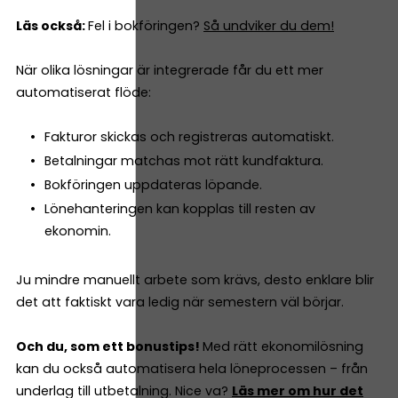
Läs också:
Fel i bokföringen?
Så undviker du dem!
När olika lösningar är integrerade får du ett mer
automatiserat flöde:
Fakturor skickas och registreras automatiskt.
Betalningar matchas mot rätt kundfaktura.
Bokföringen uppdateras löpande.
Lönehanteringen kan kopplas till resten av
ekonomin.
Ju mindre manuellt arbete som krävs, desto enklare blir
det att faktiskt vara ledig när semestern väl börjar.
Och du, som ett bonustips!
Med rätt ekonomilösning
kan du också automatisera hela löneprocessen – från
underlag till utbetalning. Nice va?
Läs mer om hur det