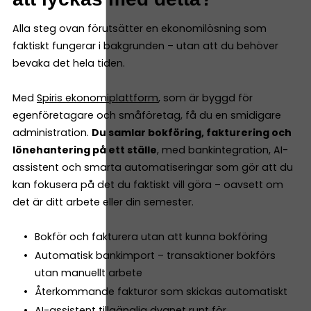
Alla steg ovan förutsätter en ekonomilösning som
faktiskt fungerar i bakgrunden – utan att du behöver
bevaka det hela tiden.
Med
Spiris ekonomiplattform
, som är byggd för
egenföretagare och småföretag, få du en smidigare
administration.
Du samlar bokföring, fakturering och
lönehantering på ett ställe
, med bankintegration, AI-
assistent och smarta automatiseringar som gör att du
kan fokusera på det du faktiskt vill göra – oavsett om
det är ditt arbete eller din semester.
Bokför och fakturera utan att kunna bokföring
Automatisk bankimport – transaktioner bokförs
utan manuellt arbete
Återkommande fakturor som skickas automatiskt
AI-assistent tillgänglig dygnet runt för