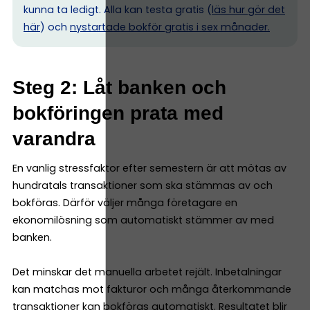
kunna ta ledigt. Alla kan testa gratis (
läs hur gör det
här
) och
nystartade bokför gratis i sex månader.
Steg 2: Låt banken och
bokföringen prata med
varandra
En vanlig stressfaktor efter semestern är att mötas av
hundratals transaktioner som ska stämmas av och
bokföras. Därför väljer många företagare en
ekonomilösning som automatiskt stämmer av med
banken.
Det minskar det manuella arbetet rejält. Inbetalningar
kan matchas mot fakturor och många återkommande
transaktioner kan bokföras automatiskt. Resultatet blir