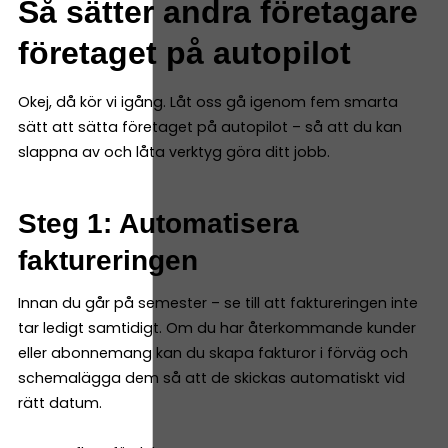
Så sätter andra företagare
företaget på autopilot
Okej, då kör vi igång. Låt oss gå igenom fem smarta
sätt att sätta företaget på autopilot – så att du kan
slappna av och låta verktyg göra ditt jobb.
Steg 1: Automatisera
faktureringen
Innan du går på semester – se till att faktureringen inte
tar ledigt samtidigt. Om du har återkommande kunder
eller abonnemang kan du skapa fakturor i förväg och
schemalägga dem så att de skickas automatiskt vid
rätt datum.