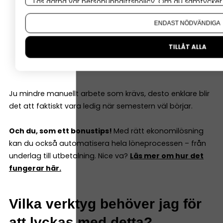
Läs gärna vår
personuppgiftspolicy
. Om du samtycker t
Fakturor skickas och registreras automatiskt.
Om du vill ändra ditt val i efterhand hittar du den möjl
ENDAST NÖDVÄNDIGA
Betalningar matchas mot rätt kundfaktura.
Bokföringen uppdateras löpande.
TILLÅT ALLA
Lönehanteringen kan kopplas till resten av
ekonomin.
Ju mindre manuellt arbete som krävs, desto enklare blir
det att faktiskt vara ledig när semestern väl börjar.
Och du, som ett bonustips!
Med rätt ekonomilösning
kan du också automatisera hela löneprocessen – från
underlag till utbetalning. Nice va?
Läs mer om hur det
fungerar här.
Vilka verktyg behöver jag för
att lyckas med detta?