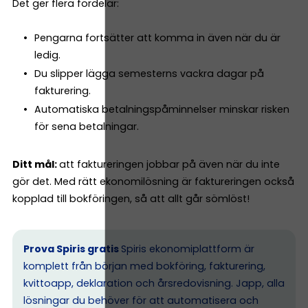
Det ger flera fördelar:
Pengarna fortsätter att komma in även när du är
ledig.
Du slipper lägga semesterns vackra dagar på
fakturering.
Automatiska betalningspåminnelser minskar risken
för sena betalningar.
Ditt mål:
att faktureringen jobbar på även när du inte
gör det. Med rätt ekonomilösning är faktureringen också
kopplad till bokföringen, så att allt går sömlöst!
Prova Spiris gratis
Spiris ekonomiplattform är
komplett från början med bokföring, fakturering,
kvittoapp, deklaration och årsredovisning. Japp, alla
lösningar du behöver för att automatisera och