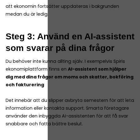
att ekonomin fortsätter uppdateras i bakgrunden
medan du är ledig.
Steg 3: Använd en AI-assistent
som svarar på dina frågor
Du behöver inte kunna allting själv. I exempelvis Spiris
ekonomiplattform finns en
AI-assistent som hjälper
dig med dina frågor om moms och skatter, bokföring
och fakturering
Det innebär att du slipper avbryta semestern för att leta
information eller kontakta support. Smarta företagare
använder den inbyggda AI-assistenten för att få svar
snabbare och fatta bättre beslut.