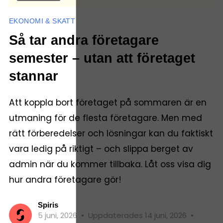
EKONOMI & SKATT
Så tar andra företagare
semester – utan att företaget
stannar
Att koppla bort företaget på sommaren är en
utmaning för de flesta företagare. Men med
rätt förberedelser och lösningar kan du faktiskt
vara ledig på riktigt – och slippa berget av
admin när du kommer tillbaka. Låt oss visa dig
hur andra företagare gör!
Spiris
5 juni, 2026
•
Uppdaterades 14 juni, 2026
•