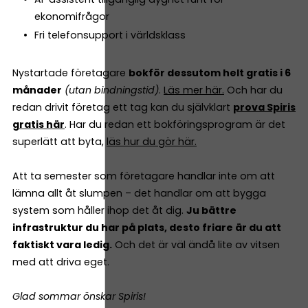
ekonomifrågor
Fri telefonsupport i världsklass
Nystartade företagare
bokför dessutom helt gratis i 6
månader
(utan bindningstid)
.
Läs mer här.
Och har du
redan drivit företag ett tag kan du självklart
prova Spiris
gratis här
. Har du redan ett bokföringsprogram är det
superlätt att byta,
läs hur du gör här.
Att ta semester som företagare handlar inte om att
lämna allt åt slumpen – det handlar om att bygga
system som håller ihop det åt dig.
Ju bättre
infrastruktur du har på plats, desto friare är du att
faktiskt vara ledig.
Och det är väl ändå lite av vitsen
med att driva eget.
Glad sommar önskar Spiris!