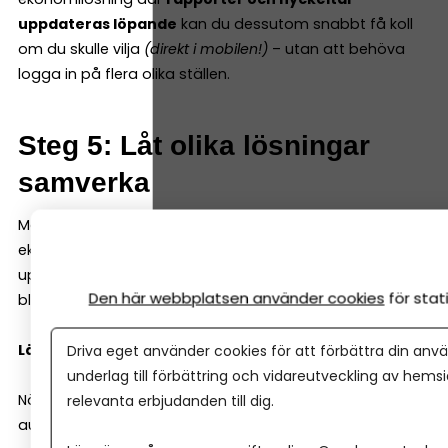
uppdateras löpande
kan du dessutom snabbt få koll
om du skulle vilja
(direkt i mobilen!)
– utan att behöva
logga in på flera olika ställen.
Steg 5: Låt olika lösningar
samverka
Många företagare använder flera olika verktyg för
ekonomi, löner, kvitton och administration. Problemet
uppstår när systemen inte pratar med varandra och du
Den här webbplatsen använder cookies
för sta
blir den som måste flytta information mellan verktygen.
Läs också:
Fel i bokföringen?
Så undviker du dem!
Driva eget använder cookies för att förbättra din anvä
underlag till förbättring och vidareutveckling av hems
När olika lösningar är integrerade får du ett mer
relevanta erbjudanden till dig.
automatiserat flöde: