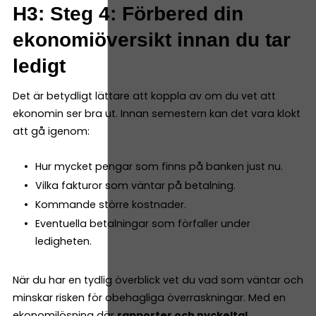
H3: Steg 4: Förbered din
ekonomiöversikt innan du tar
ledigt
Det är betydligt lättare att koppla av om du vet att
ekonomin ser bra ut. Innan semestern kan det vara klokt
att gå igenom:
Hur mycket pengar som finns på banken just nu.
Vilka fakturor som väntar på betalning.
Kommande större kostnader.
Eventuella betalningar som förfaller under
ledigheten.
När du har en tydlig överblick vet du vad som väntar och
minskar risken för obehagliga överraskningar. Med en
ekonomilösning där
rapporter och nyckeltal