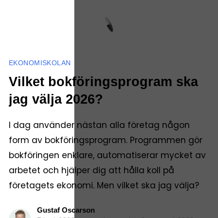
EKONOMISKOLAN
Vilket bokföringsprogram ska
jag välja 2026?
I dag använder nästan alla företag någon
form av bokföringsprogram. Programmen gör
bokföringen enklare, automatiserar mycket av
arbetet och hjälper dig att hålla koll på
företagets ekonomi. Men vilket ska jag välja?
Gustaf Oscarson