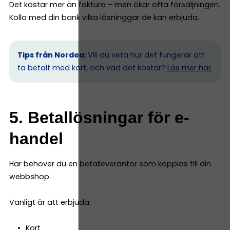
Det kostar mer än faktura – men ökar ofta försäljningen.
Kolla med din bank vilka lösninggar de kan erbjuda.
Tips från Nordea:
Vill du veta hur det fungerar att
ta betalt med kort, och vad det kostar?
Läs mer här.
5. Betallösningar för e-
handel
Här behöver du en betalleverantör som kopplas till din
webbshop.
Vanligt är att erbjuda:
Kort