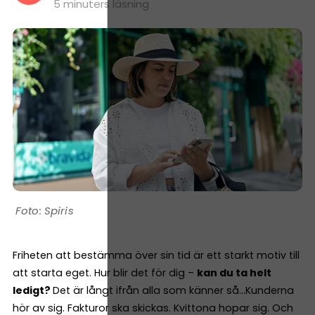
5 minuters läsning
Spiris
Friheten att bestämma över sin tid är ett starkt motiv till
att starta eget. Hur blir det för dig –
kan du ta helt
ledigt?
Det är långt ifrån alla som känner så…Kunderna
hör av sig. Fakturor ska skickas. Kvittona hopar sig. Och