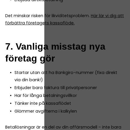
Det minskar risken för likviditetsproblem.
Här lär vi dig att
förbättra företagets kassaflöde.
7. Vanliga misstag nya
företag gör
Startar utan att ha Bankgiro-nummer (fixa direkt
via din bank!)
Erbjuder bara faktura till privatpersoner
Har för långa betalningsvillkor
Tänker inte på kassaflödet
Glömmer avgifterna i kalkylen
Betallösningar är en del av din affärsmodell – inte bara