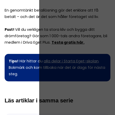
En genomtänkt betallösning gör det enklare att få
betalt – och det är det som håller företaget vid liv.
Psst!
Vill du verkligen ta stora kliv och bygga ditt
drömföretag? Gör som 1 000-tals andra företagare, bli
medlem i Driva Eget Plus.
Testa gratis här.
Tips!
Här hittar du
alla delar i Starta Eget-skolan
.
Bokmärk och kom tillbaka när det är dags för nästa
steg.
Läs artiklar i samma serie