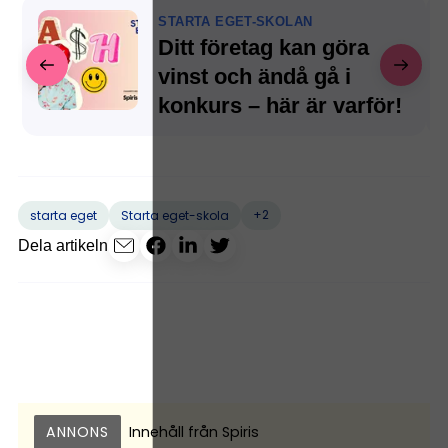
STARTA EGET-SKOLAN
Ditt företag kan göra
vinst och ändå gå i
konkurs – här är varför!
+2
starta eget
Starta eget-skola
Dela artikeln
ANNONS
Innehåll från
Spiris