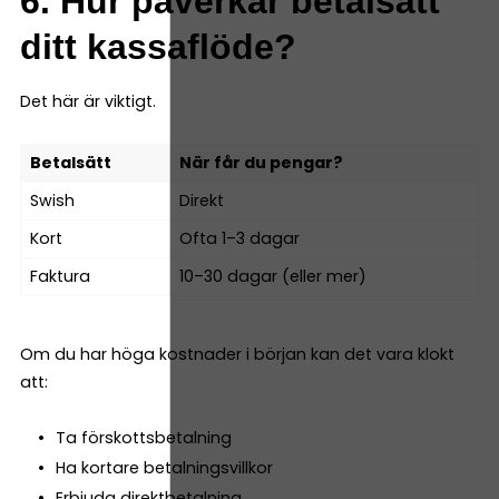
6. Hur påverkar betalsätt
ditt kassaflöde?
Det här är viktigt.
Betalsätt
När får du pengar?
Swish
Direkt
Kort
Ofta 1–3 dagar
Faktura
10–30 dagar (eller mer)
Om du har höga kostnader i början kan det vara klokt
att:
Ta förskottsbetalning
Ha kortare betalningsvillkor
Erbjuda direktbetalning