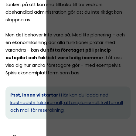
tanken på att komma tillbaka till tre veckors
obehandlad administration gör att du inte riktigt kan
slappna av.
Men det behöver inte vara så. Med lite planering – och
en ekonomilösning där alla funktioner pratar med
varandra – kan du
sätta företaget på i princip
autopilot och faktiskt vara ledig i sommar.
Låt oss
visa dig hur andra företagare gör – med exempelvis
Spiris ekonomiplattform
som bas.
Psst, innan vi startar!
Här kan du
ladda ned
kostnadsfri fakturamall, affärsplansmall, kvittomall
och mall för reseräkning.