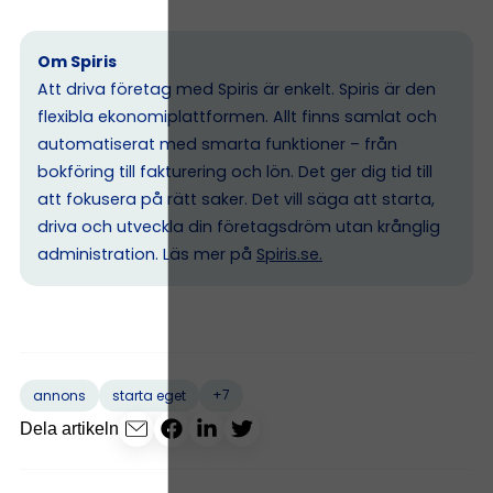
Om Spiris
Att driva företag med Spiris är enkelt. Spiris är den
flexibla ekonomiplattformen. Allt finns samlat och
automatiserat med smarta funktioner – från
bokföring till fakturering och lön. Det ger dig tid till
att fokusera på rätt saker. Det vill säga att starta,
driva och utveckla din företagsdröm utan krånglig
administration. Läs mer på
Spiris.se
.
+7
annons
starta eget
Dela artikeln