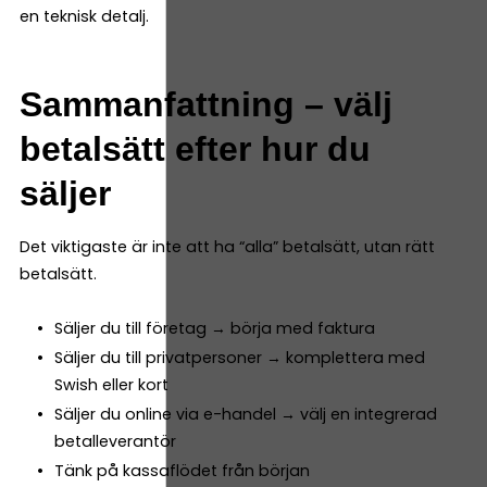
en teknisk detalj.
Sammanfattning – välj
betalsätt efter hur du
säljer
Det viktigaste är inte att ha “alla” betalsätt, utan rätt
betalsätt.
Säljer du till företag → börja med faktura
Säljer du till privatpersoner → komplettera med
Swish eller kort
Säljer du online via e-handel → välj en integrerad
betalleverantör
Tänk på kassaflödet från början