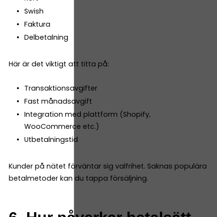
Swish
Faktura
Delbetalning
Här är det viktigt att titta på:
Transaktionsavgifter
Fast månadsavgift
Integration med plattform (Shopify,
WooCommerce etc.)
Utbetalningstid
Kunder på nätet förväntar sig valfrihet. Saknas populära
betalmetoder kan du tappa försäljning.