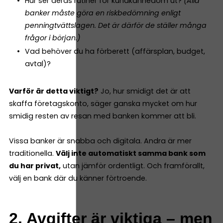
Hur ser deras rutiner för kundkännedom ut?
(Alla
banker måste göra en riskbedömning enligt
penningtvättslagen. Det är därför de ställer många
frågor i början.)
Vad behöver du ha förberett (affärsplan, budget,
avtal)?
Varför är detta viktigt?
Jo, hur smidigt det är att
skaffa företagskonto, säger ganska mycket om hur
smidig resten av resan med banken kommer att bli.
Vissa banker är snabba och digitala. Andra är mer
traditionella.
Välj inte automatiskt samma bank som
du har privat,
utan jämför ordentligt. Och framförallt,
välj en bank där du känner förtroende.
2. Avgifter är viktiga – men