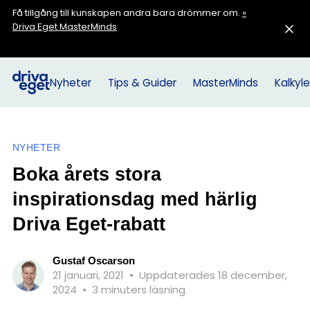
Få tillgång till kunskapen andra bara drömmer om.
»
Driva Eget MasterMinds
Nyheter
Tips & Guider
MasterMinds
Kalkyle
NYHETER
Boka årets stora
inspirationsdag med härlig
Driva Eget-rabatt
Gustaf Oscarson
21 januari, 2021
•
Uppdaterades 18 december,
2024
•
3 minuters läsning