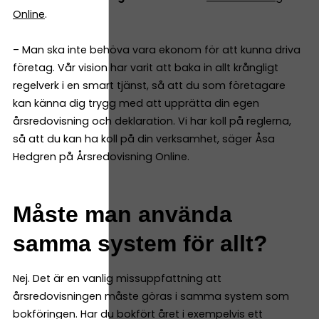
Online
.
– Man ska inte behöva vara ekonom för att kunna driva
företag. Vår vision har varit att baka in allt krångligt
regelverk i en smart tjänst, så att du som företagare
kan känna dig trygg med att upprätta din egen
årsredovisning och deklaration. Vi har koll på reglerna,
så att du kan ha koll på din verksamhet, säger Åsa
Hedgren på Årsredovisning Online.
Måste man använda
samma system för allt?
Nej. Det är en vanlig missuppfattning att
årsredovisningen måste göras i samma system som
bokföringen. Har du bokfört året i exempelvis ett