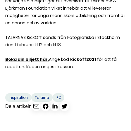
För varje såld biljett går allt överskott till Zelmerlöw &
Björkman Foundation vilket innebär att vi levererar
möjligheter för unga människors utbildning och framtid i
en annan del av världen.
TALARNAS KickOff sänds från Fotografiska i Stockholm
den 1 februari kl 12 och kl 18.
Boka din biljett här.
Ange kod
kickoff2021
för att få
rabatten. Koden anges i kassan.
+2
Inspiration
Talarna
Dela artikeln