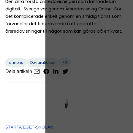
Den allra första årsredovisningen som lämnades in
digitalt i Sverige var genom Årsredovisning Online. Gör
det komplicerade enkelt genom en smidig tjänst som
förvandlar det tidskrävande i att upprätta
årsredovisningar till något som kan göras på en kvart.
+3
annons
Deklarationen
Dela artikeln
STARTA EGET-SKOLAN