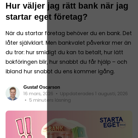
Hur väljer jag rätt bank när jag
startar eget företag?
När du startar företag behöver du en bank. Det
låter självklart. Men bankvalet påverkar mer än
du tror: hur smidigt du kan ta betalt, hur lätt
bokföringen blir, hur snabbt du får hjälp – och
ibland hur snabbt du ens kommer igång.
Gustaf Oscarson
16 mars, 2026
•
Uppdaterades 1 augusti, 2026
•
5 minuters läsning