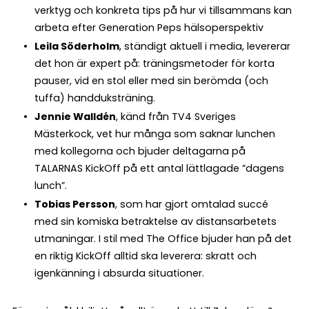
verktyg och konkreta tips på hur vi tillsammans kan
arbeta efter Generation Peps hälsoperspektiv
Leila Söderholm
, ständigt aktuell i media, levererar
det hon är expert på: träningsmetoder för korta
pauser, vid en stol eller med sin berömda (och
tuffa) handduksträning.
Jennie Walldén
, känd från TV4 Sveriges
Mästerkock, vet hur många som saknar lunchen
med kollegorna och bjuder deltagarna på
TALARNAS KickOff på ett antal lättlagade ”dagens
lunch”.
Tobias Persson
, som har gjort omtalad succé
med sin komiska betraktelse av distansarbetets
utmaningar. I stil med The Office bjuder han på det
en riktig KickOff alltid ska leverera: skratt och
igenkänning i absurda situationer.