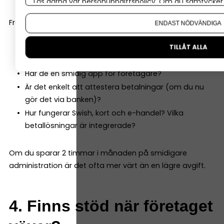
Läs gärna vår
personuppgiftspolicy
. Om du samtycker t
Om du vill ändra ditt val i efterhand hittar du den möjl
Fråga dig:
ENDAST NÖDVÄNDIGA
Kan jag koppla banken direkt till mitt
TILLÅT ALLA
bokföringsprogram?
Har de en smidig app för företagare?
Är det enkelt att attestera betalningar (om du nu
gör det via banken)?
Hur fungerar Swish, kort och e-handel? Vilka
betallösningar är integrerade?
Om du sparar 2 timmar i månaden på smidigare
administration är det ofta mer värt än en lägre avgift.
4. Finns stöd när företaget