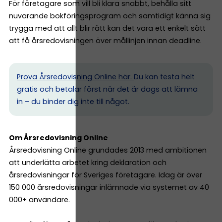
För företagare som vill bli klara snabbt, behålla sitt
nuvarande bokföringsprogram och samtidigt känna sig
trygga med att allt blir rätt kan det vara ett enkelt sätt
att få årsredovisningen över mållinjen innan deadline.
Prova Årsredovisning Online här.
Du kan testa helt
gratis och betalar först när det är dags att lämna
in – du binder dig inte till något.
Om Årsredovisning Online
Årsredovisning Online grundades 2013 med ambitionen
att underlätta arbetet kring deklaration och
årsredovisningar för Sveriges företagare. Idag är över
150 000 årsredovisningar inlämnade via systemet av 40
000+ användare.