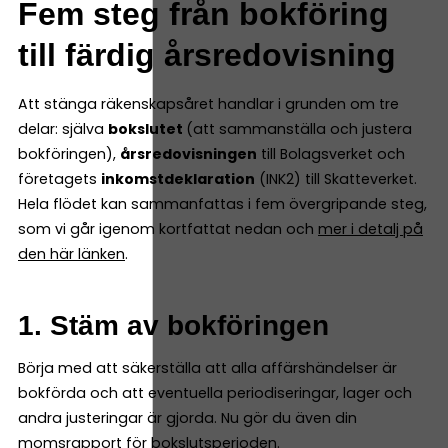
Fem steg från bokföring
till färdig årsredovisning
Att stänga räkenskapsåret handlar i grunden om tre
delar: själva
bokslutet
(att sammanställa och justera
bokföringen),
årsredovisningen
till Bolagsverket och
företagets
inkomstdeklaration
(INK2) till Skatteverket.
Hela flödet kan sammanfattas i fem övergripande steg,
som vi går igenom kortfattat nedan och
mer i detalj på
den här länken
.
1. Stäm av bokföringen
Börja med att säkerställa att alla affärshändelser är
bokförda och att eventuella periodiseringar, lager och
andra justeringar är gjorda. Nu gör du även din
momsrapport för bokslutsperioden.