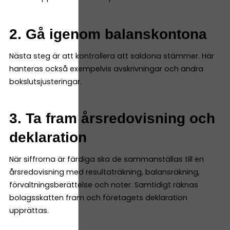
2. Gå igenom balanskontona
Nästa steg är att kontrollera att saldona stämmer. Här
hanteras också exempelvis avskrivningar och andra
bokslutsjusteringar.
3. Ta fram årsredovisning och
deklaration
När siffrorna är färdiga ska de sammanställas till en
årsredovisning med resultaträkning, balansräkning,
förvaltningsberättelse och noter. Samtidigt räknas
bolagsskatten fram och företagets deklaration
upprättas.