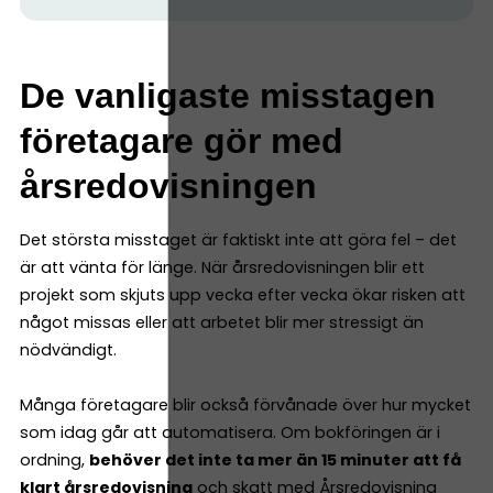
De vanligaste misstagen
företagare gör med
årsredovisningen
Det största misstaget är faktiskt inte att göra fel – det
är att vänta för länge. När årsredovisningen blir ett
projekt som skjuts upp vecka efter vecka ökar risken att
något missas eller att arbetet blir mer stressigt än
nödvändigt.
Många företagare blir också förvånade över hur mycket
som idag går att automatisera. Om bokföringen är i
ordning,
behöver det inte ta mer än 15 minuter att få
klart årsredovisning
och skatt med
Årsredovisning