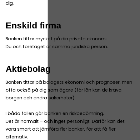
dig.
Enskild firma
Banken tittar mycket på din privata ekonomi.
Du och företaget är samma juridiska person.
Aktiebolag
Banken tittar på bolagets ekonomi och prognoser, men
ofta också på dig som ägare (för lån kan de kräva
borgen och andra säkerheter).
I båda fallen gör banken en riskbedömning.
Det är normalt – och inget personligt. Därför kan det
vara smart att jämföra fler banker, för att få fler
alternativ.