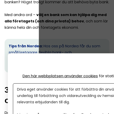
banken? Högst troligt kommer du att behöva byta bank.
Med andra ord –
välj en bank som kan hjälpa dig med
alla företagets (och dina privata) behov
, och som lär
känna hela din och företagets ekonomi.
Tips från Nordea:
Hos oss på Nordea får du som
småföretagare flexibla bank- och
finansieringslösningar som hjälper dig växa.
Läs om
allt som ingår här.
Den här webbplatsen använder cookies
för sta
3. Vilka digitala tjänster
Driva eget använder cookies för att förbättra din anvä
underlag till förbättring och vidareutveckling av hems
och integrationer finns
relevanta erbjudanden till dig.
Det här är underskattat.