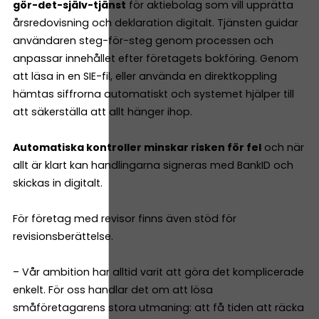
gör-det-själv-tjänst
för aktiebolag som vill upprätta
årsredovisning och deklaration digitalt. Tjänsten guidar
användaren steg-för-steg genom processen och
anpassar innehållet efter företagets bokföring. Genom
att läsa in en SIE-fil, eller använda en direktkoppling
hämtas siffrorna automatiskt och systemet hjälper till
att säkerställa att allt hänger ihop.
Automatiska kontroller minskar risken för fel
och när
allt är klart kan handlingarna signeras med BankID och
skickas in digitalt.
För företag med revisor finns även stöd för
revisionsberättelse.
– Vår ambition har alltid varit att göra det komplicerade
enkelt. För oss handlar det om att lösa
småföretagarens stora utmaning: att få tiden att räcka