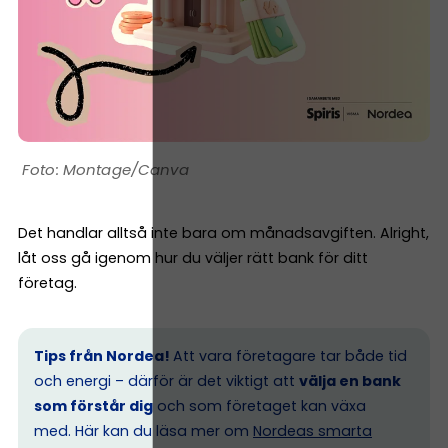
Montage/Canva
Det handlar alltså inte bara om månadsavgiften. Alright,
låt oss gå igenom hur du väljer rätt bank för ditt
företag.
Tips från Nordea!
Att vara företagare tar både tid
och energi – därför är det viktigt att
välja en bank
som förstår dig
och som företaget kan växa
med. Här kan du läsa mer om
Nordeas smarta