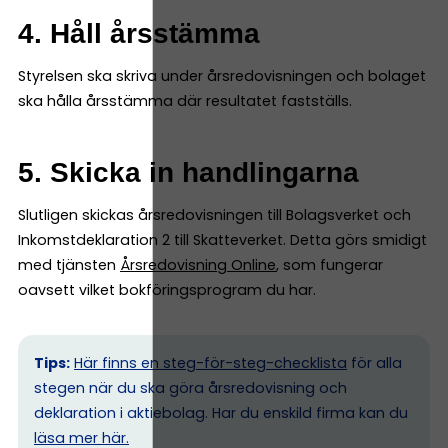
4. Håll årsstämma
Styrelsen ska skriva under årsredovisningen och bolaget
ska hålla årsstämma där resultatet fastställs.
5. Skicka in handlingarna
Slutligen skickas årsredovisningen till Bolagsverket och
Inkomstdeklaration 2 till Skatteverket. Detta görs smidigt
med tjänsten
Årsredovisning Online
, som fungerar
oavsett vilket bokföringsprogram du har.
Tips:
Här finns en steg-för-steg-checklista
för alla
stegen när du ska göra årsredovisning och
deklaration i aktiebolag. Har du enskild firma kan du
l
äsa mer här.