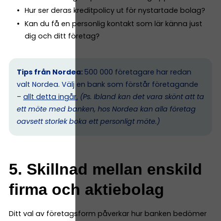
Hur ser deras kreditpolicy ut för nystartade bolag?
Kan du få en personlig kontakt som lär känna just
dig och ditt företag?
Tips från Nordea:
500 000 företagare har redan
valt Nordea. Välj en bank som förstår företagande
–
allt detta ingår.
(Ps. I
bland kan det vara skönt att ta
ett möte med banken, hos Nordea kan alla företag
oavsett storlek boka ett personligt möte.)
5. Skillnad mellan enskild
firma och aktiebolag
Ditt val av företagsform påverkar hur banken bedömer