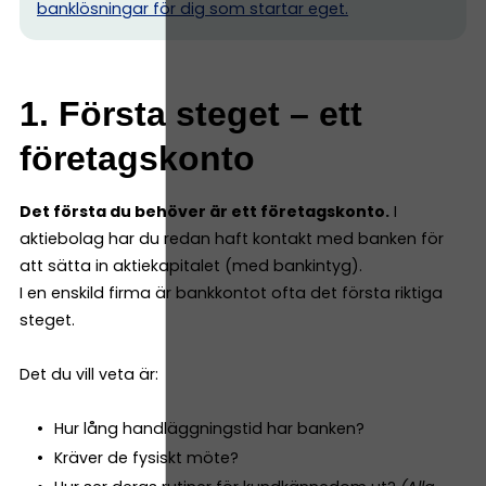
banklösningar för dig som startar eget.
1. Första steget – ett
företagskonto
Det första du behöver är ett företagskonto.
I
aktiebolag har du redan haft kontakt med banken för
att sätta in aktiekapitalet (med bankintyg).
I en enskild firma är bankkontot ofta det första riktiga
steget.
Det du vill veta är:
Hur lång handläggningstid har banken?
Kräver de fysiskt möte?