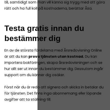
till, samtidigt som man vill känna sig trygg med att göra
rätt och ha full koll på kostnaderna, berättar Åsa.
Testa gratis innan du
bestämmer dig
En av de största fördelarna med Årsredovisning Online
är att du kan
prova tjänsten utan kostnad.
Du kan
importera bokföringen, skapa årsredovisningen och se
hur allt ser ut innan du bestämmer dig. Dessutom ingår
support om du känner dig osäker.
Först när du är redo att signera och skicka in betalar du
för tjänsten. Det finns inga abonnemang eller löpande
avgifter att ta ställning till.