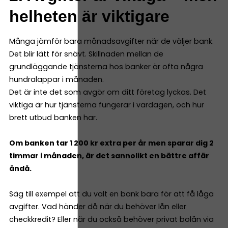
helheten är viktigare
Många jämför bara månadsavgifter när de väljer bank.
Det blir lätt för snävt. Skillnaden mellan de
grundläggande tjänsterna hos banker är ofta några
hundralappar i månaden.
Det är inte det som avgör om ditt företag lyckas. Det
viktiga är hur tjänsterna fungerar i vardagen, och hur
brett utbud banken har.
Om banken tar 1 200 kr extra per år men sparar dig 2
timmar i månaden, är det sannolikt en bättre affär
ändå.
Säg till exempel att du valt en bank bara för att få låga
avgifter. Vad händer då när du behöver lån eller
checkkredit? Eller när du också behöver privat bolån via