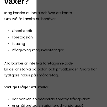
växer?
Idag kanske du bara behöver ett konto.
Om två år kanske du behöver:
Checkkredit
Företagslån
Leasing
Rådgivning kring investeringar
Alla banker är inte lika företagsinriktade.
En del är starka på bolån och privatkunder. Andra har
tydligare fokus på småföretag.
Viktiga frågor att ställa:
Har banken en dedikerad företagsrådgivare?
Är småföretag en prioriterad kundgrupp?