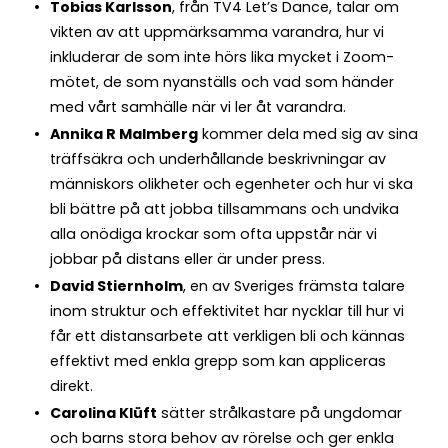
Tobias Karlsson
, från TV4 Let’s Dance, talar om
vikten av att uppmärksamma varandra, hur vi
inkluderar de som inte hörs lika mycket i Zoom-
mötet, de som nyanställs och vad som händer
med vårt samhälle när vi ler åt varandra.
Annika R Malmberg
kommer dela med sig av sina
träffsäkra och underhållande beskrivningar av
människors olikheter och egenheter och hur vi ska
bli bättre på att jobba tillsammans och undvika
alla onödiga krockar som ofta uppstår när vi
jobbar på distans eller är under press.
David Stiernholm
, en av Sveriges främsta talare
inom struktur och effektivitet har nycklar till hur vi
får ett distansarbete att verkligen bli och kännas
effektivt med enkla grepp som kan appliceras
direkt.
Carolina Klüft
sätter strålkastare på ungdomar
och barns stora behov av rörelse och ger enkla