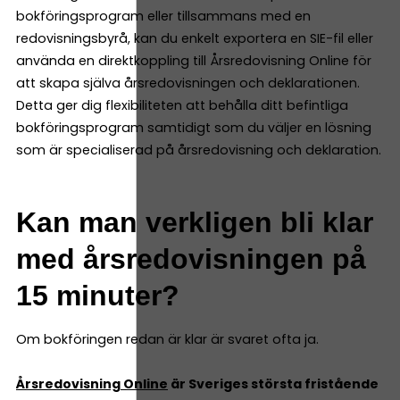
bokföringsprogram eller tillsammans med en
redovisningsbyrå, kan du enkelt exportera en SIE-fil eller
använda en direktkoppling till Årsredovisning Online för
att skapa själva årsredovisningen och deklarationen.
Detta ger dig flexibiliteten att behålla ditt befintliga
bokföringsprogram samtidigt som du väljer en lösning
som är specialiserad på årsredovisning och deklaration.
Kan man verkligen bli klar
med årsredovisningen på
15 minuter?
Om bokföringen redan är klar är svaret ofta ja.
Årsredovisning Online
är Sveriges största fristående