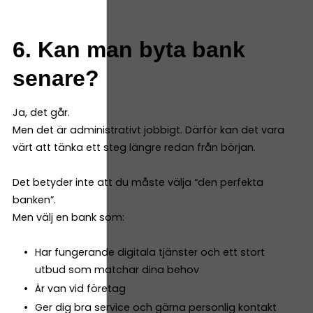
6. Kan man byta bank
senare?
Ja, det går.
Men det är administrativt jobbigt. Därför kan det vara
värt att tänka ett steg längre redan från början.
Det betyder inte att du måste välja “den perfekta
banken”.
Men välj en bank som:
Har fungerande digitala tjänster och ett stort
utbud som matchar dina behov
Är van vid företag
Ger dig bra service och gärna personlig kontakt