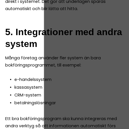
direkt i systemet. Det gör att underlagen sparas
automatiskt och blir lätta att hitta.
5. Integrationer med andra
system
Många företag använder fler system än bara
bokföringsprogrammet, till exempel:
e-handelssystem
kassasystem
CRM-system
betalningslösningar
Ett bra bokföringsprogram ska kunna integreras med
andra verktyg så att informationen automatiskt förs