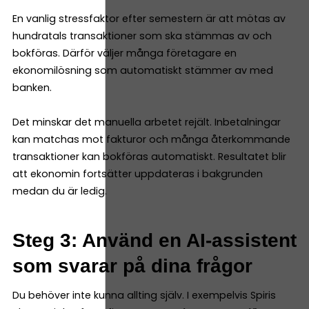
En vanlig stressfaktor efter semestern är att mötas av
hundratals transaktioner som ska stämmas av och
bokföras. Därför väljer många företagare en
ekonomilösning som automatiskt stämmer av med
banken.
Det minskar det manuella arbetet rejält. Inbetalningar
kan matchas mot fakturor och många återkommande
transaktioner kan bokföras automatiskt. Resultatet blir
att ekonomin fortsätter uppdateras i bakgrunden
medan du är ledig.
Steg 3: Använd en AI-assistent
som svarar på dina frågor
Du behöver inte kunna allting själv. I exempelvis Spiris