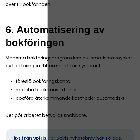
över till bokföringen.
6. Automatisering av
bokföringen
Moderna bokföringsprogram kan automatisera mycket
av bokföringen. Till exempel kan systemet:
föreslå bokföringskonto
matcha banktransaktioner
bokföra återkommande kostnader automatiskt
Det gör arbetet betydligt snabbare.
Tips från Spiris:
Följ Spiris nyhetsbrev här.
Få tips,