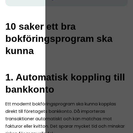
10 saker ett bra
bokföringsprogram ska
kunna
1. Automatisk koppling till
bankkonto
Ett modernt bokföringsprogram ska kunna kopplas
direkt till företagets bankkonto. Då importeras
transaktioner automatiskt och kan matchas mot
fakturor eller kvitton. Det sparar mycket tid och minskar