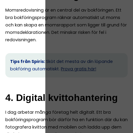
Momsredovisning är en central del av bokföringen. Ett
bra bokföringsprogram räknar automatiskt ut moms
och kan skapa en momsrapport som ligger till grund för
momsdeklarationen. Det minskar risken för fel i
redovisningen.
Tips från Spiris:
Sköt det mesta av din löpande
bokföring automatiskt.
Prova gratis här!
4. Digital kvittohantering
I dag arbetar många företag helt digitalt. Ett bra
bokföringsprogram bör därför ha en funktion där du kan
fotografera kvitton med mobilen och ladda upp dem