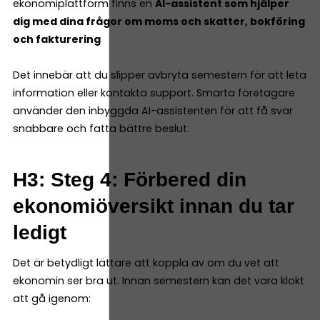
ekonomiplattform finns en
AI-assistent som hjälper
dig med dina frågor om moms och skatter, bokföring
och fakturering
Det innebär att du slipper avbryta semestern för att leta
information eller kontakta support. Smarta företagare
använder den inbyggda AI-assistenten för att få svar
snabbare och fatta bättre beslut.
H3: Steg 4: Förbered din
ekonomiöversikt innan du tar
ledigt
Det är betydligt lättare att koppla av om du vet att
ekonomin ser bra ut. Innan semestern kan det vara klokt
att gå igenom: