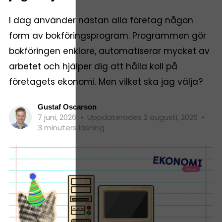
I dag använder nästan alla företag någon
form av bokföringsprogram. Programmen gör
bokföringen enklare, automatiserar mycket av
arbetet och hjälper dig att hålla koll på
företagets ekonomi. Men vilket ska jag välja?
Gustaf Oscarson
7 juni, 2026
•
Uppdaterades 2 augusti, 2026
•
3 minuters läsning