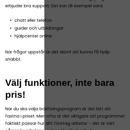
erbjuder bra support. Det kan till exempel vara:
chatt eller telefon
guider och utbildningar
hjälpcenter online
När frågor uppstår är det skönt att kunna få hjälp
snabbt.
Välj funktioner, inte bara
pris!
När du ska välja bokföringsprogram är det lätt att
fastna i priset. Men ofta är det viktigare att programmet
faktiskt passar hur ditt företag arbetar – det är värt