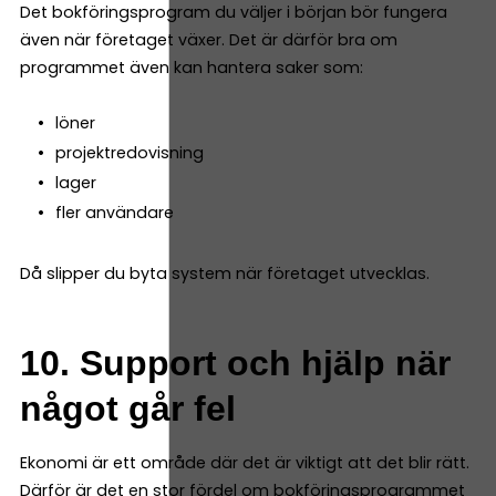
Det bokföringsprogram du väljer i början bör fungera
även när företaget växer. Det är därför bra om
programmet även kan hantera saker som:
löner
projektredovisning
lager
fler användare
Då slipper du byta system när företaget utvecklas.
10. Support och hjälp när
något går fel
Ekonomi är ett område där det är viktigt att det blir rätt.
Därför är det en stor fördel om bokföringsprogrammet