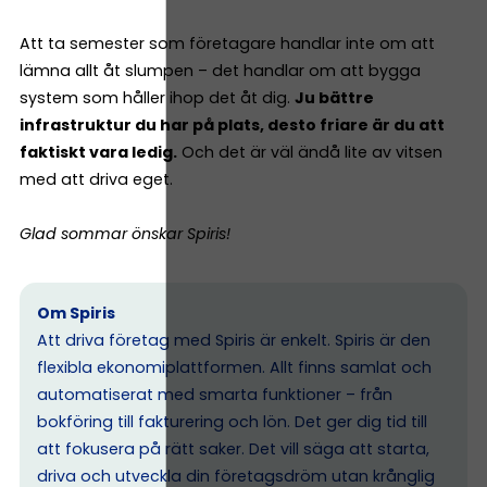
Att ta semester som företagare handlar inte om att
lämna allt åt slumpen – det handlar om att bygga
system som håller ihop det åt dig.
Ju bättre
infrastruktur du har på plats, desto friare är du att
faktiskt vara ledig.
Och det är väl ändå lite av vitsen
med att driva eget.
Glad sommar önskar Spiris!
Om Spiris
Att driva företag med Spiris är enkelt. Spiris är den
flexibla ekonomiplattformen. Allt finns samlat och
automatiserat med smarta funktioner – från
bokföring till fakturering och lön. Det ger dig tid till
att fokusera på rätt saker. Det vill säga att starta,
driva och utveckla din företagsdröm utan krånglig