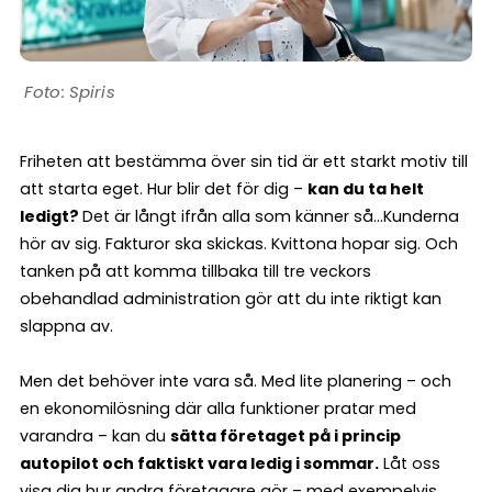
Spiris
Friheten att bestämma över sin tid är ett starkt motiv till
att starta eget. Hur blir det för dig –
kan du ta helt
ledigt?
Det är långt ifrån alla som känner så…Kunderna
hör av sig. Fakturor ska skickas. Kvittona hopar sig. Och
tanken på att komma tillbaka till tre veckors
obehandlad administration gör att du inte riktigt kan
slappna av.
Men det behöver inte vara så. Med lite planering – och
en ekonomilösning där alla funktioner pratar med
varandra – kan du
sätta företaget på i princip
autopilot och faktiskt vara ledig i sommar.
Låt oss
visa dig hur andra företagare gör – med exempelvis