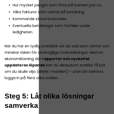
Hur mycket pengar som finns på banken just nu.
Vilka fakturor som väntar på betalning.
Kommande större kostnader.
Eventuella betalningar som förfaller under
ledigheten.
När du har en tydlig överblick vet du vad som väntar och
minskar risken för obehagliga överraskningar. Med en
ekonomilösning där
rapporter och nyckeltal
uppdateras löpande
kan du dessutom snabbt få koll
om du skulle vilja
(direkt i mobilen!)
– utan att behöva
logga in på flera olika ställen.
Steg 5: Låt olika lösningar
samverka