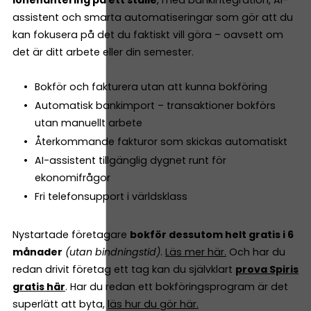
lönehantering på ett ställe
, med bankintegration, AI-
assistent och smarta automatiseringar som gör att du
kan fokusera på det du faktiskt vill göra – oavsett om
det är ditt arbete eller din semester.
Bokför och fakturera utan att kunna bokföring
Automatisk bankimport – transaktioner bokförs
utan manuellt arbete
Återkommande fakturor som skickas automatiskt
AI-assistent tillgänglig dygnet runt för
ekonomifrågor
Fri telefonsupport i världsklass
Nystartade företagare
bokför dessutom helt gratis i 6
månader
(utan bindningstid)
.
Läs mer här.
Och har du
redan drivit företag ett tag kan du självklart
prova Spiris
gratis här
. Har du redan ett bokföringsprogram är det
superlätt att byta,
läs hur du gör här.