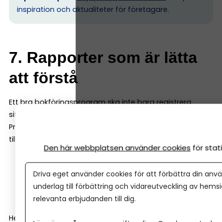
inspiration och aktualiteter för företagare.
7. Rapporter som är lätta
att förstå
Ett bra bokföringsprogram ska inte bara registrera
siffror – det ska också hjälpa dig att förstå ekonomin.
Programmet ska därför kunna ge dig tydliga rapporter,
till exempel:
Den här webbplatsen använder cookies
för sta
resultatrapport
Driva eget använder cookies för att förbättra din anvä
balansrapport
underlag till förbättring och vidareutveckling av hems
kassaflödesrapport
relevanta erbjudanden till dig.
Helst ska de vara enkla att läsa även för den som inte är