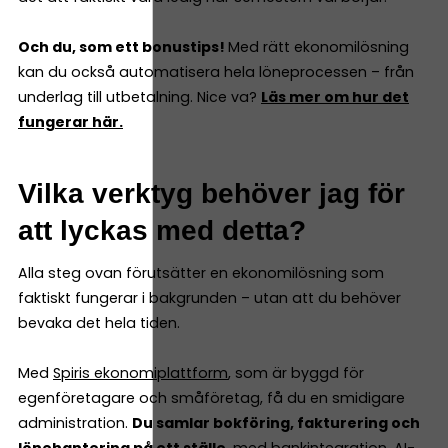
Och du, som ett bonustips!
Med rätt ekonomilösning
kan du också automatisera hela löneprocessen – från
underlag till utbetalning. Nice va?
Läs mer om hur det
fungerar här.
Vilka verktyg behöver jag för
att lyckas med detta?
Alla steg ovan förutsätter en ekonomilösning som
faktiskt fungerar i bakgrunden – utan att du behöver
bevaka det hela tiden.
Med
Spiris ekonomiplattform
, som är byggd för
egenföretagare och småföretag, få du en smidigare
administration.
Du samlar bokföring, fakturering och