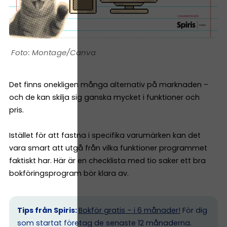
Montage/Canva
Det finns onekligen många alternativ på marknaden –
och de kan skilja sig ganska mycket i funktioner och
pris.
Istället för att fastna i specifika varumärken kan det
vara smart att utgå från vilka funktioner programmet
faktiskt har. Här är en checklista med tio saker ett bra
bokföringsprogram bör klara av.
Tips från Spiris:
Bokför gratis – i 6 månader!
För dig
som startat företag de senaste 12 månaderna.