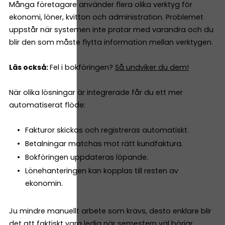
Många företagare använder flera olika verktyg för
ekonomi, löner, kvitton och administration. Problemet
uppstår när systemen inte pratar med varandra och du
blir den som måste flytta information mellan verktygen.
Läs också:
Fel i bokföringen?
Så undviker du dem!
När olika lösningar är integrerade får du ett mer
automatiserat flöde:
Fakturor skickas och registreras automatiskt.
Betalningar matchas mot rätt kundfaktura.
Bokföringen uppdateras löpande.
Lönehanteringen kan kopplas till resten av
ekonomin.
Ju mindre manuellt arbete som krävs, desto enklare blir
det att faktiskt vara ledig när semestern väl börjar.