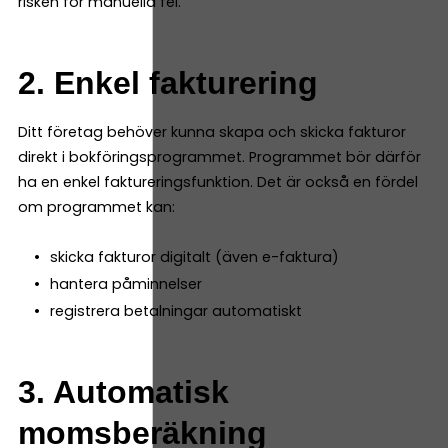
risken för manuella fel.
2. Enkel fakturering
Ditt företag behöver kunna skapa och skicka fakturor
direkt i bokföringsprogrammet. Programmet bör därför
ha en enkel faktureringsfunktion. Det är också en fördel
om programmet kan:
skicka fakturor digitalt (även e-faktura)
hantera påminnelser
registrera betalningar automatiskt
3. Automatisk
momsberäkning