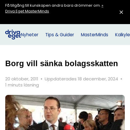
Få tillgång till kunskapen andra bara drömmer om.
»
Driva Eget MasterMinds
Nyheter
Tips & Guider
MasterMinds
Kalkyle
Borg vill sänka bolagsskatten
20 oktober, 2011
•
Uppdaterades 18 december, 2024
•
1 minuts läsning