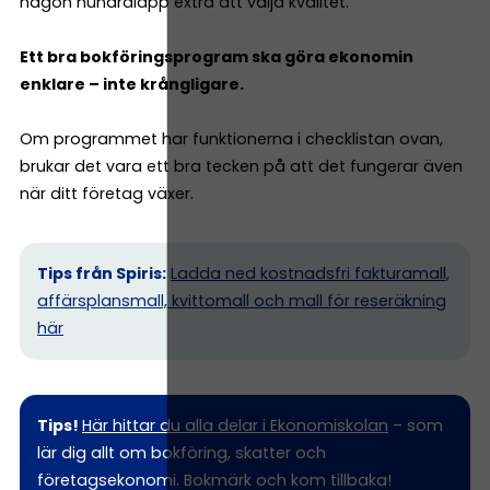
någon hundralapp extra att välja kvalitet.
Ett bra bokföringsprogram ska göra ekonomin
enklare – inte krångligare.
Om programmet har funktionerna i checklistan ovan,
brukar det vara ett bra tecken på att det fungerar även
när ditt företag växer.
Tips från Spiris:
Ladda ned kostnadsfri fakturamall,
affärsplansmall, kvittomall och mall för reseräkning
här
Tips!
Här hittar du alla delar i Ekonomiskolan
– som
lär dig allt om bokföring, skatter och
företagsekonomi. Bokmärk och kom tillbaka!