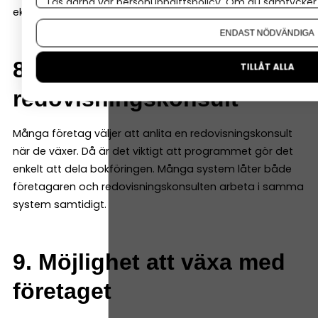
Läs gärna vår
personuppgiftspolicy
. Om du samtycker t
ekonom.
Om du vill ändra ditt val i efterhand hittar du den möjl
ENDAST NÖDVÄNDIGA
8. Samarbete med
TILLÅT ALLA
redovisningskonsult
Många företag väljer att anlita en redovisningskonsult
när de växer. Då är det viktigt att programmet gör det
enkelt att dela bokföringen. Många system låter både
företagaren och redovisningskonsulten arbeta i samma
system samtidigt.
9. Möjlighet att växa med
företaget