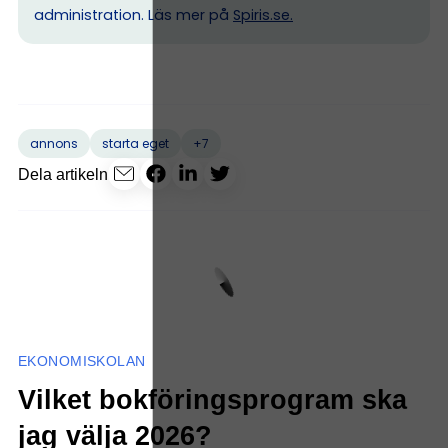
administration. Läs mer på
Spiris.se
.
+7
annons
starta eget
Dela artikeln
EKONOMISKOLAN
Vilket bokföringsprogram ska
jag välja 2026?