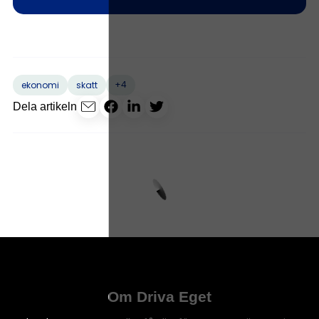
+4
ekonomi
skatt
Dela artikeln
Om Driva Eget