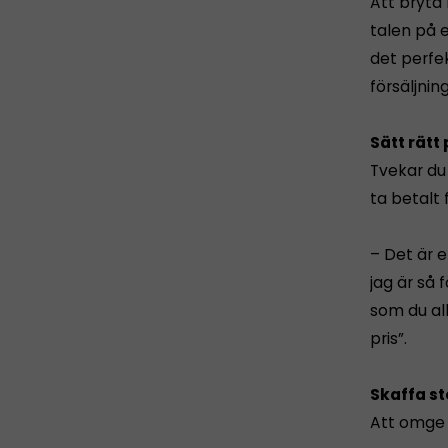
Att bryta 
talen på e
det perfe
försäljning
Sätt rätt 
Tvekar du 
ta betalt 
– Det är e
jag är så 
som du all
pris”.
Skaffa s
Att omge 