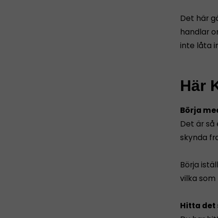
Det här gä
handlar o
inte låta 
Här K
Börja me
Det är så 
skynda fr
Börja istä
vilka som 
Hitta det