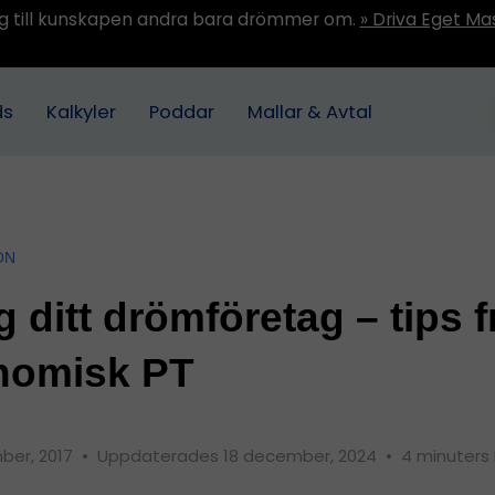
ång till kunskapen andra bara drömmer om.
» Driva Eget Ma
ds
Kalkyler
Poddar
Mallar & Avtal
ON
 ditt drömföretag – tips f
nomisk PT
ber, 2017
•
Uppdaterades 18 december, 2024
•
4 minuters 