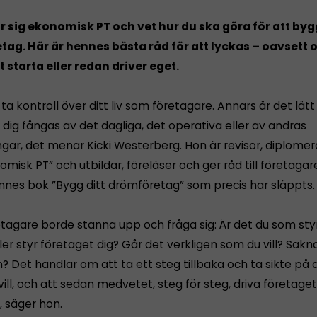
r sig ekonomisk PT och vet hur du ska göra för att byg
ag. Här är hennes bästa råd för att lyckas – oavsett 
t starta eller redan driver eget.
a kontroll över ditt liv som företagare. Annars är det lätt
 dig fångas av det dagliga, det operativa eller av andras
ngar, det menar Kicki Westerberg. Hon är revisor, diplome
misk PT” och utbildar, föreläser och ger råd till företagar
ennes bok ”Bygg ditt drömföretag” som precis har släppts.
etagare borde stanna upp och fråga sig: Är det du som styr
ler styr företaget dig? Går det verkligen som du vill? Sakn
n? Det handlar om att ta ett steg tillbaka och ta sikte på
vill, och att sedan medvetet, steg för steg, driva företaget
, säger hon.