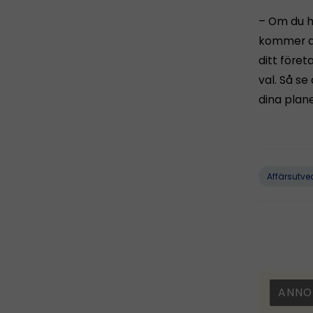
– Om du he
kommer de
ditt föret
val. Så se
dina plane
Affärsutve
ANNO