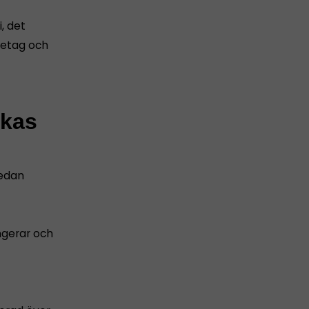
, det
retag och
ckas
sedan
ngerar och