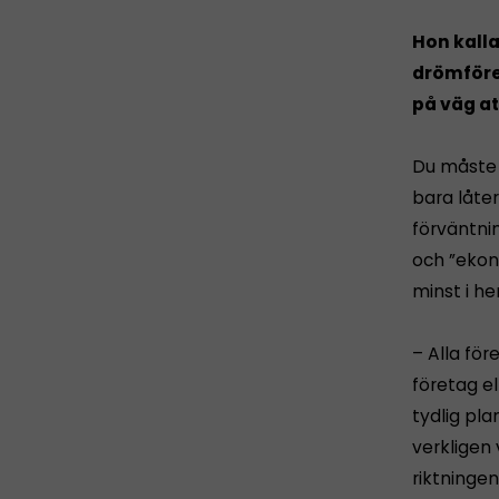
Hon kalla
drömföret
på väg at
Du måste t
bara låter
förväntni
och ”ekono
minst i h
– Alla för
företag el
tydlig pla
verkligen 
riktningen