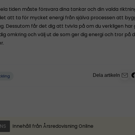
la tiden måste försvara dina tankar och din valda riktning 
t att ta för mycket energi från själva processen att by
ag. Dessutom får det dig att tvivla på om du verkligen har g
 dig omkring och välj ut de som ger dig energi och tror på 
r.
Dela artikeln
ckling
NS
Innehåll från
Årsredovisning Online