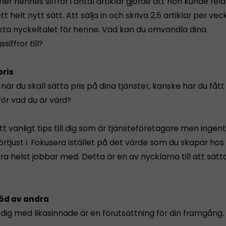
ner hennes siffror i antal artiklar gjorde att hon kunde relat
tt helt nytt sätt. Att sälja in och skriva 2,5 artiklar per ve
kta nyckeltalet för henne. Vad kan du omvandla dina
ssiffror till?
pris
när du skall sätta pris på dina tjänster, kanske har du fått
för vad du är värd?
tt vanligt tips till dig som är tjänsteföretagare men inge
förtjust i. Fokusera istället på det värde som du skapar ho
ra helst jobbar med. Detta är en av nycklarna till att sätta
töd av andra
dig med likasinnade är en förutsättning för din framgång.