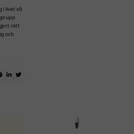
i livet så
gga upp
jort rätt
dig och