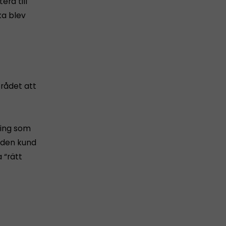
era till
cka blev
 rådet att
nting som
s den kund
 “rätt