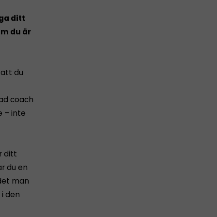
ga ditt
om du är
 att du
rad coach
e – inte
 ditt
ar du en
 det man
 i den