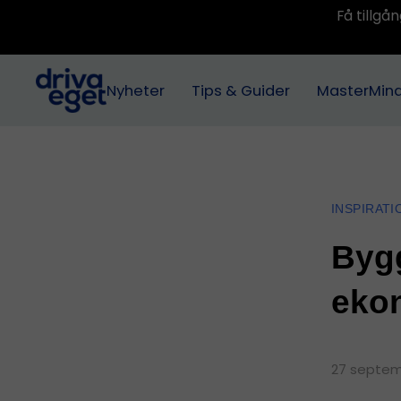
Få tillg
Nyheter
Tips & Guider
MasterMin
INSPIRATI
Bygg
eko
27 septem