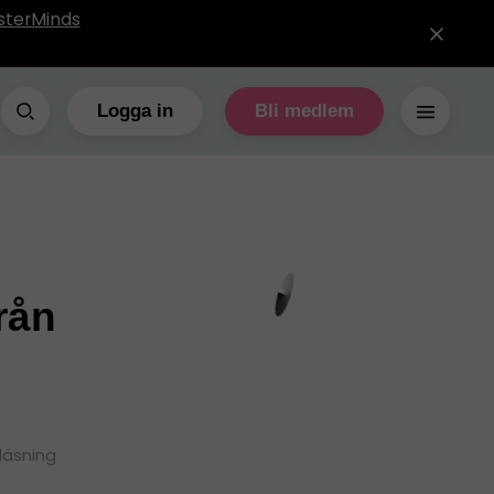
sterMinds
Logga in
Bli medlem
rån
läsning