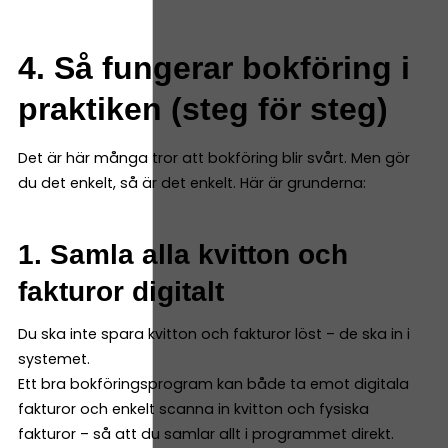
4. Så fungerar bokföring i
praktiken (steg för steg)
Det är här många tror att bokföring blir svårt. Men gör
du det enkelt, så är det enkelt. Här är grunderna:
1. Samla alla kvitton och
fakturor digitalt
Du ska inte spara kvitton och fakturor löst – de ska in i
systemet.
Ett bra bokföringsprogram kan både ta emot digitala
fakturor och enkelt scanna in kvitton och fysiska
fakturor – så att du samlar allt i programmet direkt.