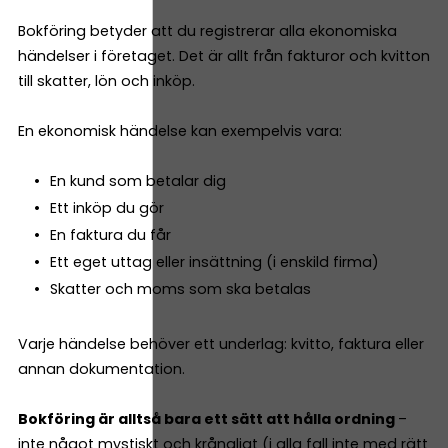
Bokföring betyder att du registrerar alla ekonomiska
händelser i företaget. Det är allt från fakturor och kvitton
till skatter, lön och inköp.
En ekonomisk händelse kan exempelvis vara:
En kund som betalar dig
Ett inköp du gör
En faktura du får
Ett eget uttag eller insättning (i enskild firma)
Skatter och moms som ska betalas
Varje händelse behöver ett underlag: kvitto, faktura eller
annan dokumentation.
Bokföring är alltså bara ett sätt att hålla ordning
–
inte något mystiskt och krångligt (i alla fall inte med rätt