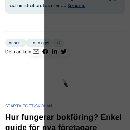
administration. Läs mer på
Spiris.se
.
+7
annons
starta eget
Dela artikeln
STARTA EGET-SKOLAN
Hur fungerar bokföring? Enkel
guide för nya företagare