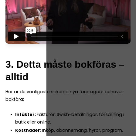
3. Detta måste bokföras –
alltid
Här är de vanligaste sakerna nya företagare behöver
bokföra:
Intäkter:
Fakturor, Swish-betalningar, försäljning i
butik eller online.
Kostnader:
Inköp, abonnemang, hyror, program.