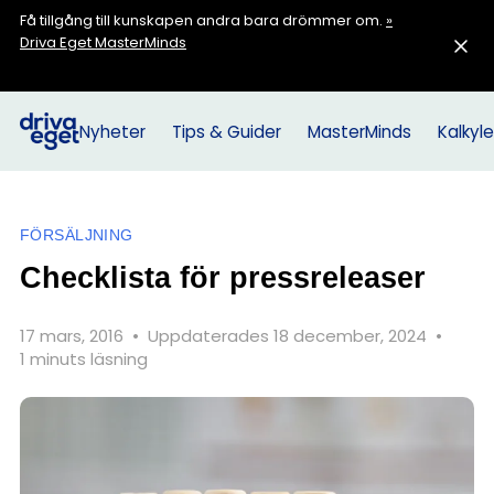
Få tillgång till kunskapen andra bara drömmer om.
»
Driva Eget MasterMinds
Nyheter
Tips & Guider
MasterMinds
Kalkyle
FÖRSÄLJNING
Checklista för pressreleaser
17 mars, 2016
•
Uppdaterades 18 december, 2024
•
1 minuts läsning