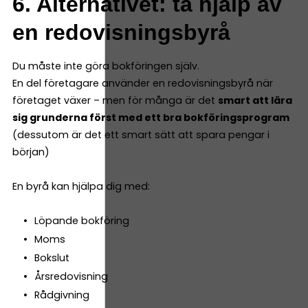
6. Alternativet: ta hjälp av
en redovisningsbyrå
Du måste inte göra bokföringen själv.
En del företagare använder en redovisningsbyrå när
företaget växer – men för många är det
smart att lära
sig grunderna först med ett bra bokföringsprogram
(dessutom är det ett smart sätt att spara pengar i
början)
En byrå kan hjälpa dig med:
Löpande bokföring
Moms
Bokslut
Årsredovisning
Rådgivning