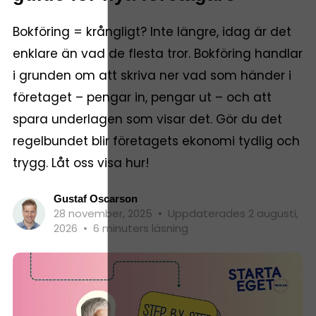
Bokföring = krångligt? Inte längre, idag är det
enklare än vad de flesta tror. Bokföring handlar
i grunden om att skriva ner vad som händer i
företaget – pengar in, pengar ut – och att
spara underlagen som visar det. Gör du det
regelbundet blir företagets ekonomi tydlig och
trygg. Låt oss visa hur!
Gustaf Oscarson
28 november, 2025
•
Uppdaterades 2 augusti,
2026
•
6 minuters läsning