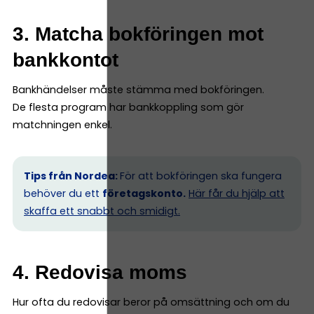
3. Matcha bokföringen mot
bankkontot
Bankhändelser måste stämma med bokföringen.
De flesta program har bankkoppling som gör
matchningen enkel.
Tips från Nordea:
För att bokföringen ska fungera
behöver du ett
företagskonto.
Här får du hjälp att
skaffa ett snabbt och smidigt.
4. Redovisa moms
Hur ofta du redovisar beror på omsättning och om du