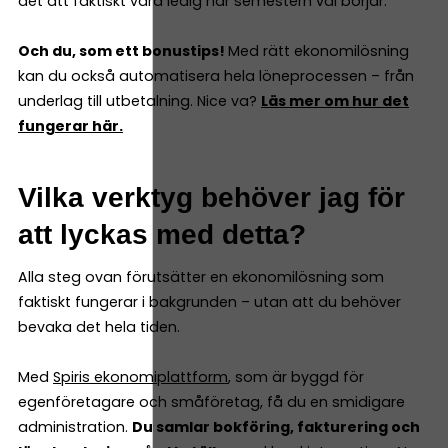
det att faktiskt vara ledig när semestern väl börjar.
Och du, som ett bonustips!
Med rätt ekonomilösning
kan du också automatisera hela löneprocessen – från
underlag till utbetalning. Nice va?
Läs mer om hur det
fungerar här.
Vilka verktyg behöver jag för
att lyckas med detta?
Alla steg ovan förutsätter en ekonomilösning som
faktiskt fungerar i bakgrunden – utan att du behöver
bevaka det hela tiden.
Med
Spiris ekonomiplattform
, som är byggd för
egenföretagare och småföretag, få du en smidigare
administration.
Du samlar bokföring, fakturering och