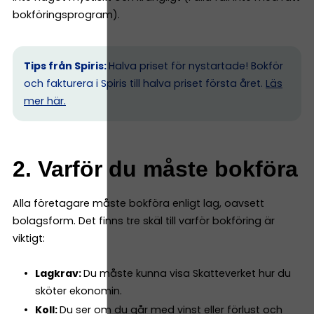
bokföringsprogram).
Tips från Spiris:
Halva priset för nystartade! Bokför
och fakturera i Spiris till halva priset första året.
Läs
mer här.
2. Varför du måste bokföra
Alla företagare måste bokföra enligt lag, oavsett
bolagsform. Det finns tre skäl till varför bokföring är
viktigt:
Lagkrav:
Du måste kunna visa Skatteverket hur du
sköter ekonomin.
Koll:
Du ser om du går med vinst eller förlust och