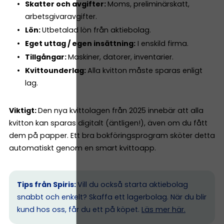
Skatter och avgifter:
Moms, preliminärskatt,
arbetsgivaravgifter.
Lön:
Utbetalad lön från aktiebolag.
Eget uttag / egen insättning:
I enskild firma.
Tillgångar:
Maskiner, datorer, inventarier.
Kvittounderlag:
Alla kvitton måste sparas enligt
lag.
Viktigt:
Den nya kvittolagen från 2025 innebär att alla
kvitton kan sparas digitalt (äntligen!), även om du fått
dem på papper. Ett bra bokföringsprogram sköter detta
automatiskt genom en smart kvittoapp.
Tips från Spiris:
Vill du också starta aktiebolag
snabbt och enkelt? Skaffa ett lagerbolag. När du blir
kund hos oss, får du ett på köpet.
Läs mer här.