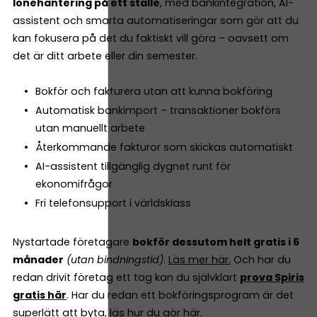
lönehantering på ett ställe
, med bankintegration, AI-
assistent och smarta automatiseringar som gör att du
kan fokusera på det du faktiskt vill göra – oavsett om
det är ditt arbete eller din semester.
Bokför och fakturera utan att kunna bokföring
Automatisk bankimport – transaktioner bokförs
utan manuellt arbete
Återkommande fakturor som skickas automatiskt
AI-assistent tillgänglig dygnet runt för
ekonomifrågor
Fri telefonsupport i världsklass
Nystartade företagare
bokför dessutom helt gratis i 6
månader
(utan bindningstid)
.
Läs mer här.
Och har du
redan drivit företag ett tag kan du självklart
prova Spiris
gratis här
. Har du redan ett bokföringsprogram är det
superlätt att byta,
läs hur du gör här.