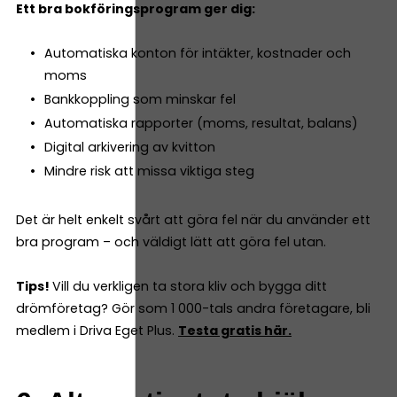
Ett bra bokföringsprogram ger dig:
Automatiska konton för intäkter, kostnader och
moms
Bankkoppling som minskar fel
Automatiska rapporter (moms, resultat, balans)
Digital arkivering av kvitton
Mindre risk att missa viktiga steg
Det är helt enkelt svårt att göra fel när du använder ett
bra program – och väldigt lätt att göra fel utan.
Tips!
Vill du verkligen ta stora kliv och bygga ditt
drömföretag? Gör som 1 000-tals andra företagare, bli
medlem i Driva Eget Plus.
Testa gratis här.