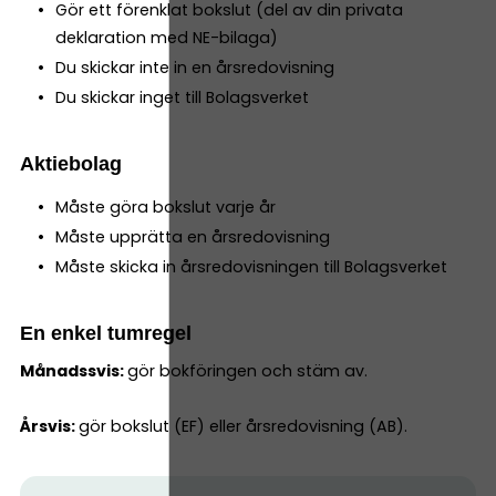
Gör ett förenklat bokslut (del av din privata
deklaration med NE-bilaga)
Du skickar inte in en årsredovisning
Du skickar inget till Bolagsverket
Aktiebolag
Måste göra bokslut varje år
Måste upprätta en årsredovisning
Måste skicka in årsredovisningen till Bolagsverket
En enkel tumregel
Månadssvis:
gör bokföringen och stäm av.
Årsvis:
gör bokslut (EF) eller årsredovisning (AB).