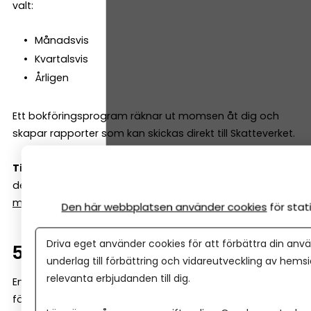
valt:
Månadsvis
Kvartalsvis
Årligen
Ett bokföringsprogram räknar ut momsen åt dig och
skapar rapporter som kan skickas direkt till Skatteverket.
Tips!
Med vår enkla kalkyl kan du räkna ut vilken moms
det blir – både framlänges och baklänges.
Se vår
momskalkyl här.
Den här webbplatsen använder cookies
för sta
Driva eget använder cookies för att förbättra din anvä
5. Avsluta perioden
underlag till förbättring och vidareutveckling av hems
relevanta erbjudanden till dig.
En “period” i bokföringen är ofta en månad (många
företag redovisar moms varje månad eller kvartal, och