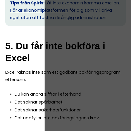
Tips från Spiris:
Låt inte ekonomin komma emellan.
Här är ekonomiplattformen
för dig som vill driva
eget utan att fastna i krånglig administration.
5. Du får inte bokföra i
Excel
Excel räknas inte som ett godkänt bokföringsprogram
eftersom:
Du kan ändra siffror i efterhand
Det saknar spårbarhet
Det saknar säkerhetsfunktioner
Det uppfyller inte bokföringslagens krav