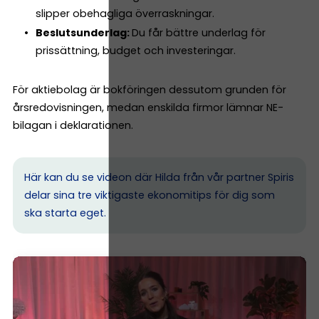
slipper obehagliga överraskningar.
Beslutsunderlag:
Du får bättre underlag för
prissättning, budget och investeringar.
För aktiebolag är bokföringen dessutom grunden för
årsredovisningen, medan enskilda firmor lämnar NE-
bilagan i deklarationen.
Här kan du se videon där Hilda från vår partner Spiris
delar sina tre viktigaste ekonomitips för dig som
ska starta eget.