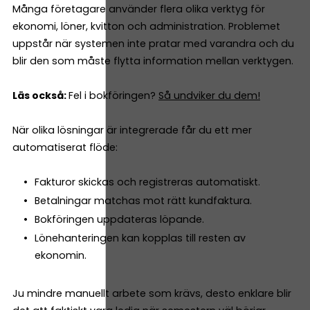
Många företagare använder flera olika verktyg för
ekonomi, löner, kvitton och administration. Problemet
uppstår när systemen inte pratar med varandra och du
blir den som måste flytta information mellan verktygen.
Läs också:
Fel i bokföringen?
Så undviker du dem!
När olika lösningar är integrerade får du ett mer
automatiserat flöde:
Fakturor skickas och registreras automatiskt.
Betalningar matchas mot rätt kundfaktura.
Bokföringen uppdateras löpande.
Lönehanteringen kan kopplas till resten av
ekonomin.
Ju mindre manuellt arbete som krävs, desto enklare blir