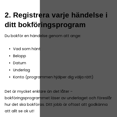
2. Registrera varje händelse i
ditt bokföringsprogram
Du bokför en händelse genom att ange:
Vad som hänt
Belopp
Datum
Underlag
Konto (programmen hjälper dig välja rätt)
Det är mycket enklare än det låter –
bokföringsprogrammet läser av underlaget och föreslår
hur det ska bokföras. Ditt jobb är oftast att godkänna
att allt se ok ut!