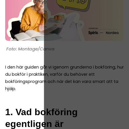
Montage/Canva
I den här guiden går vi igenom grunderna i bokföring, hur
du bokför i praktiken, varför du behöver ett
bokföringsprogram och när det kan vara smart att ta
hjälp.
1. Vad bokföring
egentligen är