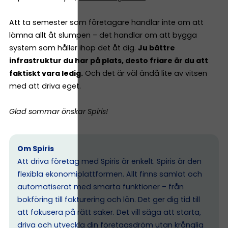
Att ta semester som företagare handlar inte om att
lämna allt åt slumpen – det handlar om att bygga
system som håller ihop det åt dig.
Ju bättre
infrastruktur du har på plats, desto friare är du att
faktiskt vara ledig.
Och det är väl ändå lite av vitsen
med att driva eget.
Glad sommar önskar Spiris!
Om Spiris
Att driva företag med Spiris är enkelt. Spiris är den
flexibla ekonomiplattformen. Allt finns samlat och
automatiserat med smarta funktioner – från
bokföring till fakturering och lön. Det ger dig tid till
att fokusera på rätt saker. Det vill säga att starta,
driva och utveckla din företagsdröm utan krånglig