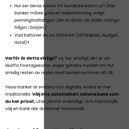
Hur ser deras rutiner för kundkännedom ut?
(Alla
banker måste göra en riskbedömning enligt
penningtvättslagen. Det är därför de ställer många
frågor i början.)
Vad behöver du ha förberett (affärsplan, budget,
avtal)?
Varför är detta viktigt?
Jo, hur smidigt det är att
skaffa företagskonto, säger ganska mycket om hur
smidig resten av resan med banken kommer att bli.
Vissa banker är snabba och digitala. Andra är mer
traditionella.
Välj inte automatiskt samma bank som
du har privat,
utan jämför ordentligt. Och framförallt,
välj en bank där du känner förtroende.