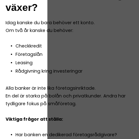
växer?
Idag kanske du bara behöver ett konto.
Om två år kanske du behöver:
Checkkredit
Företagslån
Leasing
Rådgivning kring investeringar
Alla banker är inte lika företagsinriktade.
En del är starka på bolån och privatkunder. Andra har
tydligare fokus på småföretag.
Viktiga frågor att ställa:
Har banken en dedikerad företagsrådgivare?