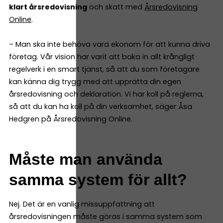
klart årsredovisning
och skatt med
Årsredovisning
Online
.
– Man ska inte behöva vara ekonom för att kunna driva
företag. Vår vision har varit att baka in allt krångligt
regelverk i en smart tjänst, så att du som företagare
kan känna dig trygg med att upprätta din egen
årsredovisning och deklaration. Vi har koll på reglerna,
så att du kan ha koll på din verksamhet, säger Åsa
Hedgren på Årsredovisning Online.
Måste man använda
samma system för allt?
Nej. Det är en vanlig missuppfattning att
årsredovisningen måste göras i samma system som