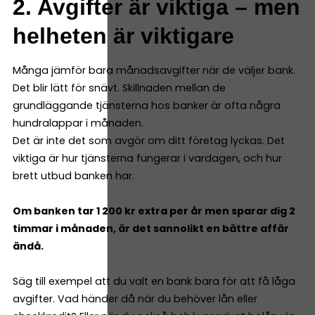
2. Avgifter är viktiga – men
helheten är viktigare
Många jämför bara månadsavgifter när de väljer bank.
Det blir lätt för snävt. Skillnaden mellan de
grundläggande tjänsterna hos banker är ofta några
hundralappar i månaden.
Det är inte det som avgör om ditt företag lyckas. Det
viktiga är hur tjänsterna fungerar i vardagen, och hur
brett utbud banken har.
Om banken tar 1 200 kr extra per år men sparar dig 2
timmar i månaden, är det sannolikt en bättre affär
ändå.
Säg till exempel att du valt en bank bara för att få låga
avgifter. Vad händer då när du behöver lån eller