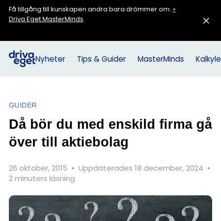
Få tillgång till kunskapen andra bara drömmer om.
»
Driva Eget MasterMinds
Nyheter
Tips & Guider
MasterMinds
Kalkyle
GUIDER
Då bör du med enskild firma gå
över till aktiebolag
26 oktober, 2015
•
Uppdaterades 18 december, 2024
•
2 minuters läsning