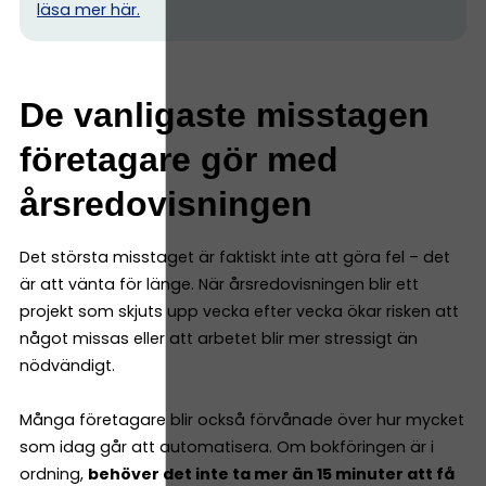
l
äsa mer här.
De vanligaste misstagen
företagare gör med
årsredovisningen
Det största misstaget är faktiskt inte att göra fel – det
är att vänta för länge. När årsredovisningen blir ett
projekt som skjuts upp vecka efter vecka ökar risken att
något missas eller att arbetet blir mer stressigt än
nödvändigt.
Många företagare blir också förvånade över hur mycket
som idag går att automatisera. Om bokföringen är i
ordning,
behöver det inte ta mer än 15 minuter att få