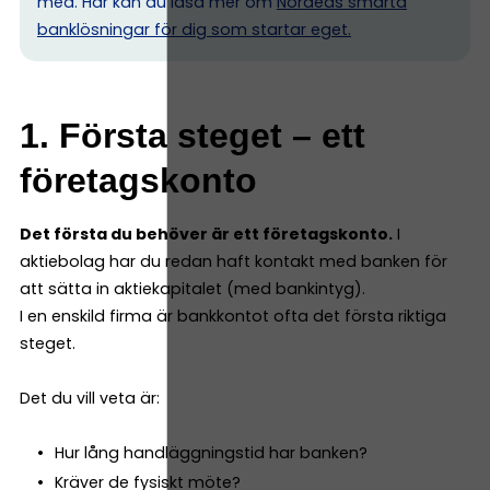
med. Här kan du läsa mer om
Nordeas smarta
banklösningar för dig som startar eget.
1. Första steget – ett
företagskonto
Det första du behöver är ett företagskonto.
I
aktiebolag har du redan haft kontakt med banken för
att sätta in aktiekapitalet (med bankintyg).
I en enskild firma är bankkontot ofta det första riktiga
steget.
Det du vill veta är:
Hur lång handläggningstid har banken?
Kräver de fysiskt möte?