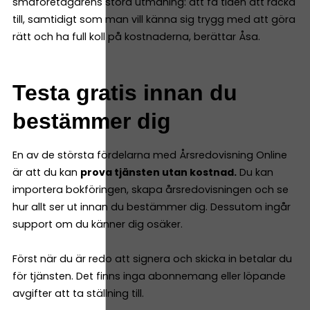
småföretagarens stora utmaning: att få tiden att räcka
till, samtidigt som man vill känna sig trygg med att göra
rätt och ha full koll på kostnaderna, berättar Åsa.
Testa gratis innan du
bestämmer dig
En av de största fördelarna med Årsredovisning Online
är att du kan
prova tjänsten utan kostnad.
Du kan
importera bokföringen, skapa årsredovisningen och se
hur allt ser ut innan du bestämmer dig. Dessutom ingår
support om du känner dig osäker.
Först när du är redo att signera och skicka in betalar du
för tjänsten. Det finns inga abonnemang eller löpande
avgifter att ta ställning till.