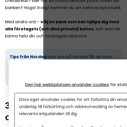
checkkredit? Eller när du också behöver privat bolån via
banken? Högst troligt kommer du att behöva byta bank.
Med andra ord –
välj en bank som kan hjälpa dig med
alla företagets (och dina privata) behov
, och som lär
känna hela din och företagets ekonomi.
Tips från Nordea:
Hos oss på Nordea får du som
småföretagare flexibla bank- och
finansieringslösningar som hjälper dig växa.
Läs om
allt som ingår här.
Den här webbplatsen använder cookies
för sta
Driva eget använder cookies för att förbättra din anvä
3. Vilka digitala tjänster
underlag till förbättring och vidareutveckling av hems
relevanta erbjudanden till dig.
och integrationer finns