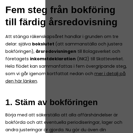
Fem steg från bokföring
till färdig årsredovisning
Att stänga räkenskapsåret handlar i grunden om tre
delar: själva
bokslutet
(att sammanställa och justera
bokföringen),
årsredovisningen
till Bolagsverket och
företagets
inkomstdeklaration
(INK2) till Skatteverket.
Hela flödet kan sammanfattas i fem övergripande steg,
som vi går igenom kortfattat nedan och
mer i detalj på
den här länken
.
1. Stäm av bokföringen
Börja med att säkerställa att alla affärshändelser är
bokförda och att eventuella periodiseringar, lager och
andra justeringar är gjorda. Nu gör du även din