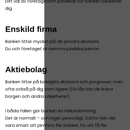
Ditt val av företagsform påverkar hur banken bedömer
dig.
Enskild firma
Banken tittar mycket på din privata ekonomi.
Du och företaget är samma juridiska person.
Aktiebolag
Banken tittar på bolagets ekonomi och prognoser, men
ofta också på dig som ägare (för lån kan de kräva
borgen och andra säkerheter).
I båda fallen gör banken en riskbedömning.
Det är normalt – och inget personligt. Därför kan det
vara smart att jämföra fler banker, för att få fler