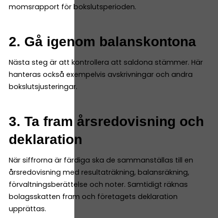
momsrapport för bokslutsperioden.
2. Gå igenom balanskontona
Nästa steg är att kontrollera att saldona stämmer. Här
hanteras också exempelvis avskrivningar och andra
bokslutsjusteringar.
3. Ta fram årsredovisning och
deklaration
När siffrorna är färdiga ska de sammanställas till en
årsredovisning med resultaträkning, balansräkning,
förvaltningsberättelse och noter. Samtidigt räknas
bolagsskatten fram och företagets deklaration
upprättas.