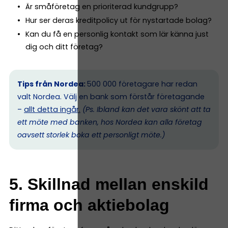
Är småföretag en prioriterad kundgrupp?
Hur ser deras kreditpolicy ut för nystartade bolag?
Kan du få en personlig kontakt som lär känna just
dig och ditt företag?
Tips från Nordea:
500 000 företagare har redan
valt Nordea. Välj en bank som förstår företagande
–
allt detta ingår.
(Ps. I
bland kan det vara skönt att ta
ett möte med banken, hos Nordea kan alla företag
oavsett storlek boka ett personligt möte.)
5. Skillnad mellan enskild
firma och aktiebolag