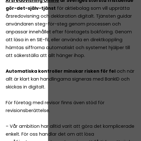
Årsredovisning Online
är Sveriges största fristående
gör-det-själv-tjänst
för aktiebolag som vill upprätta
årsredovisning och deklaration digitalt. Tjänsten guidar
användaren steg-för-steg genom processen och
anpassar innehållet efter företagets bokföring. Genom
att läsa in en SIE-fil, eller använda en direktkoppling
hämtas siffrorna automatiskt och systemet hjälper till
att säkerställa att allt hänger ihop.
Automatiska kontroller minskar risken för fel
och när
allt är klart kan handlingarna signeras med BankID och
skickas in digitalt.
För företag med revisor finns även stöd för
revisionsberättelse.
– Vår ambition har alltid varit att göra det komplicerade
enkelt. För oss handlar det om att lösa