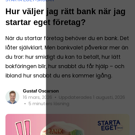
Hur väljer jag rätt bank när jag
startar eget företag?
När du startar företag behöver du en bank. Det
låter självklart. Men bankvalet påverkar mer än
du tror: hur smidigt du kan ta betalt, hur lätt
bokföringen blir, hur snabbt du får hjälp – och
ibland hur snabbt du ens kommer igång.
Gustaf Oscarson
16 mars, 2026
•
Uppdaterades 1 augusti, 2026
•
5 minuters läsning