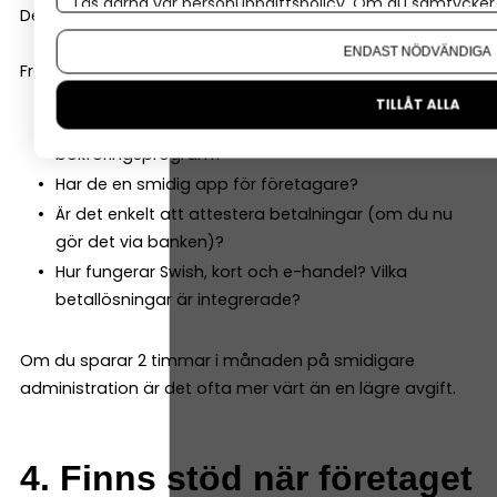
Läs gärna vår
personuppgiftspolicy
. Om du samtycker t
Det här är underskattat.
Om du vill ändra ditt val i efterhand hittar du den möjl
ENDAST NÖDVÄNDIGA
Fråga dig:
TILLÅT ALLA
Kan jag koppla banken direkt till mitt
bokföringsprogram?
Har de en smidig app för företagare?
Är det enkelt att attestera betalningar (om du nu
gör det via banken)?
Hur fungerar Swish, kort och e-handel? Vilka
betallösningar är integrerade?
Om du sparar 2 timmar i månaden på smidigare
administration är det ofta mer värt än en lägre avgift.
4. Finns stöd när företaget