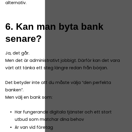
alternativ.
6. Kan man byta bank
senare?
Ja, det går.
Men det är administrativt jobbigt. Därför kan det vara
värt att tänka ett steg längre redan från början.
Det betyder inte att du måste välja “den perfekta
banken”.
Men välj en bank som:
Har fungerande digitala tjänster och ett stort
utbud som matchar dina behov
Är van vid företag