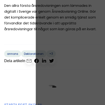
Den allra första årsredovisningen som lämnades in
digitalt i Sverige var genom Årsredovisning Online. Gör
det komplicerade enkelt genom en smidig tjänst som
förvandlar det tidskrävande i att upprätta
årsredovisningar till något som kan göras på en kvart.
+3
annons
Deklarationen
Dela artikeln
STARTA EGET-SKOLAN