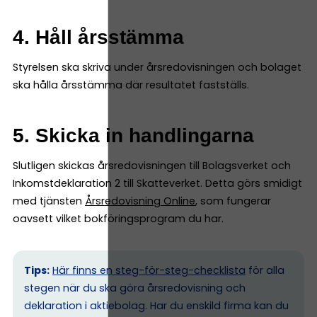
4. Håll årsstämma
Styrelsen ska skriva under årsredovisningen och bolaget
ska hålla årsstämma där resultatet fastställs.
5. Skicka in handlingarna
Slutligen skickas årsredovisningen till Bolagsverket och
Inkomstdeklaration 2 till Skatteverket. Detta görs smidigt
med tjänsten
Årsredovisning Online
, som fungerar
oavsett vilket bokföringsprogram du har.
Tips:
Här finns en steg-för-steg-checklista
för alla
stegen när du ska göra årsredovisning och
deklaration i aktiebolag. Har du enskild firma kan du