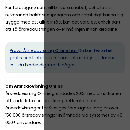
För företagare som vill bli klara snabbt, behålla sitt
nuvarande bokföringsprogram och samtidigt känna sig
trygga med att allt blir rätt kan det vara ett enkelt sätt
att få årsredovisningen över mållinjen innan deadline.
Prova Årsredovisning Online här.
Du kan testa helt
gratis och betalar först när det är dags att lämna
in – du binder dig inte till något.
Om Årsredovisning Online
Årsredovisning Online grundades 2013 med ambitionen
att underlätta arbetet kring deklaration och
årsredovisningar för Sveriges företagare. Idag är över
150 000 årsredovisningar inlämnade via systemet av 40
000+ användare.