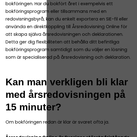
bokföringen. Har du bokfört året i exempelvis ett
bokföringsprogram eller tillsammans med en
redovisningsbyrå, kan du enkelt exportera en SIE-fil eller
använda en direktkoppling till Årsredovisning Online för
att skapa själva årsredovisningen och deklarationen.
Detta ger dig flexibiliteten att behålla ditt befintliga
bokföringsprogram samtidigt som du väljer en lösning
som är specialiserad på årsredovisning och deklaration.
Kan man verkligen bli klar
med årsredovisningen på
15 minuter?
Om bokföringen redan är klar är svaret ofta ja.