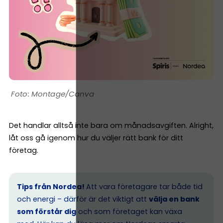
Montage/Canva
Det handlar alltså inte bara om månadsavgiften. Alright,
låt oss gå igenom hur du väljer rätt bank för ditt
företag.
Tips från Nordea!
Att vara företagare tar både tid
och energi – därför är det viktigt att
välja en bank
som förstår dig
och som företaget kan växa