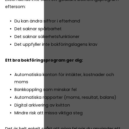
eftersom:
Du kan ändra siffror i efterhand
Det saknar spårbarhet
Det saknar säkerhetsfunktioner
Det uppfyller inte bokföringslagens krav
Ett bra bokföringsprogram ger dig:
Automatiska konton för intäkter, kostnader och
moms
Bankkoppling som minskar fel
Automatiska rapporter (moms, resultat, balans)
Digital arkivering av kvitton
Mindre risk att missa viktiga steg
Det är helt enkelt svårt att göra fel när du använder ett