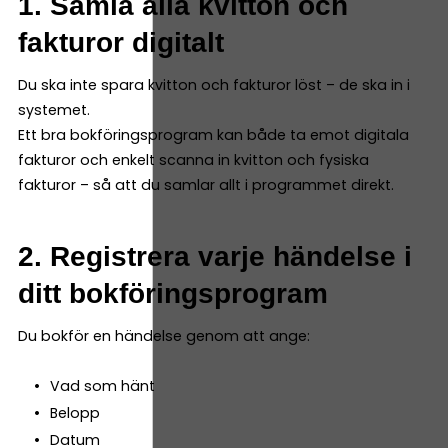
1. Samla alla kvitton och
fakturor digitalt
Du ska inte spara kvitton och fakturor löst – de ska in i
systemet.
Ett bra bokföringsprogram kan både ta emot digitala
fakturor och enkelt scanna in kvitton och fysiska
fakturor – så att du samlar allt i programmet direkt.
2. Registrera varje händelse i
ditt bokföringsprogram
Du bokför en händelse genom att ange:
Vad som hänt
Belopp
Datum