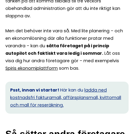
tanken på att komma tillbaka till tre veckors
obehandlad administration gör att du inte riktigt kan
slappna av.
Men det behöver inte vara så. Med lite planering – och
en ekonomilösning där alla funktioner pratar med
varandra – kan du
sätta företaget på i princip
autopilot och faktiskt vara ledig i sommar.
Låt oss
visa dig hur andra företagare gör – med exempelvis
Spiris ekonomiplattform
som bas.
Psst, innan vi startar!
Här kan du
ladda ned
kostnadsfri fakturamall, affärsplansmall, kvittomall
och mall för reseräkning.
Så sätter andra företagare