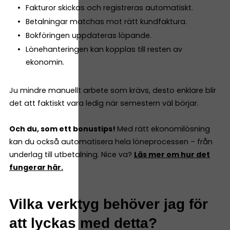
Fakturor skickas och registreras automatiskt.
Betalningar matchas mot rätt kundfaktura.
Bokföringen uppdateras löpande.
Lönehanteringen kan kopplas till resten av
ekonomin.
Ju mindre manuellt arbete som krävs, desto enklare blir
det att faktiskt vara ledig när semestern väl börjar.
Och du, som ett bonustips!
Med rätt ekonomilösning
kan du också automatisera hela löneprocessen – från
underlag till utbetalning. Nice va?
Läs mer om hur det
fungerar här.
Vilka verktyg behöver jag för
att lyckas med detta?