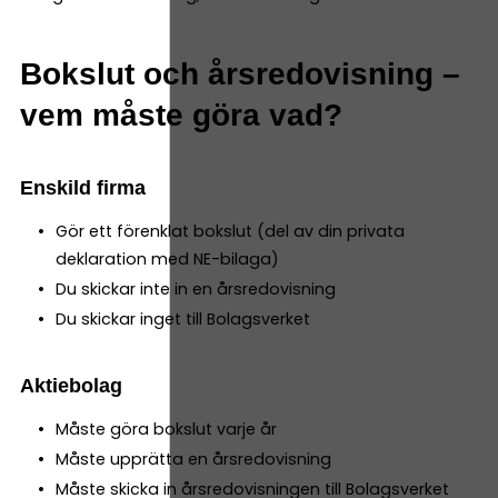
Bokslut och årsredovisning –
vem måste göra vad?
Enskild firma
Gör ett förenklat bokslut (del av din privata
deklaration med NE-bilaga)
Du skickar inte in en årsredovisning
Du skickar inget till Bolagsverket
Aktiebolag
Måste göra bokslut varje år
Måste upprätta en årsredovisning
Måste skicka in årsredovisningen till Bolagsverket