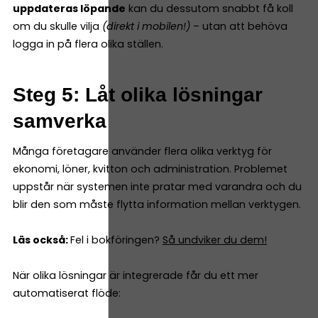
uppdateras löpande
kan du dessutom snabbt få koll
om du skulle vilja
(direkt i mobilen!)
– utan att behöva
logga in på flera olika ställen.
Steg 5: Låt olika lösningar
samverka
Många företagare använder flera olika verktyg för
ekonomi, löner, kvitton och administration. Problemet
uppstår när systemen inte pratar med varandra och du
blir den som måste flytta information mellan verktygen.
Läs också:
Fel i bokföringen?
Så undviker du dem!
När olika lösningar är integrerade får du ett mer
automatiserat flöde: