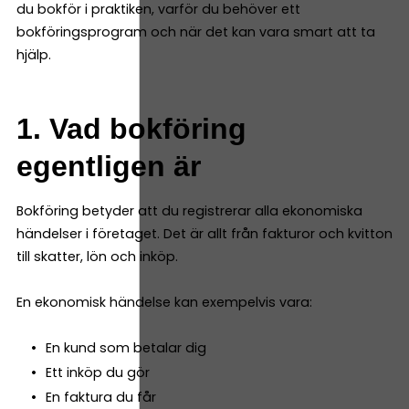
du bokför i praktiken, varför du behöver ett
bokföringsprogram och när det kan vara smart att ta
hjälp.
1. Vad bokföring
egentligen är
Bokföring betyder att du registrerar alla ekonomiska
händelser i företaget. Det är allt från fakturor och kvitton
till skatter, lön och inköp.
En ekonomisk händelse kan exempelvis vara:
En kund som betalar dig
Ett inköp du gör
En faktura du får