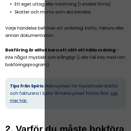
Ett eget uttag eller insättning (i enskild firma)
Skatter och moms som ska betalas
Varje händelse behöver ett underlag: kvitto, faktura eller
annan dokumentation.
Bokföring är alltså bara ett sätt att hålla ordning
–
inte något mystiskt och krångligt (i alla fall inte med rätt
bokföringsprogram).
Tips från Spiris:
Halva priset för nystartade! Bokför
och fakturera i Spiris till halva priset första året.
Läs
mer här.
2. Varför du måste bokföra