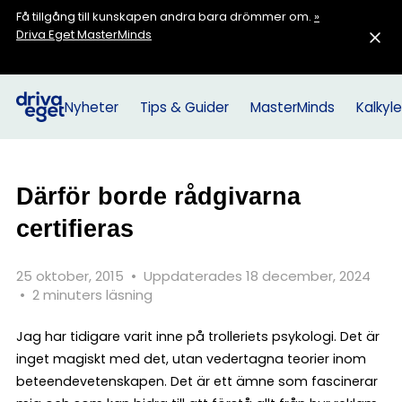
Få tillgång till kunskapen andra bara drömmer om.
»
Driva Eget MasterMinds
Nyheter
Tips & Guider
MasterMinds
Kalkyle
Därför borde rådgivarna
certifieras
25 oktober, 2015
•
Uppdaterades 18 december, 2024
•
2 minuters läsning
Jag har tidigare varit inne på trolleriets psykologi. Det är
inget magiskt med det, utan vedertagna teorier inom
beteendevetenskapen. Det är ett ämne som fascinerar