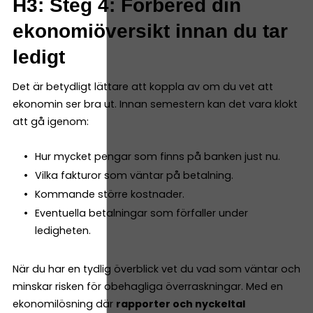
H3: Steg 4: Förbered din
ekonomiöversikt innan du tar
ledigt
Det är betydligt lättare att koppla av om du vet att
ekonomin ser bra ut. Innan semestern kan det vara klokt
att gå igenom:
Hur mycket pengar som finns på banken just nu.
Vilka fakturor som väntar på betalning.
Kommande större kostnader.
Eventuella betalningar som förfaller under
ledigheten.
När du har en tydlig överblick vet du vad som väntar och
minskar risken för obehagliga överraskningar. Med en
ekonomilösning där
rapporter och nyckeltal