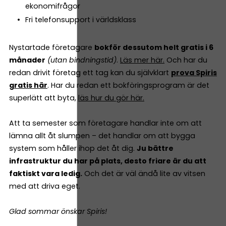
ekonomifrågor
Fri telefonsupport i världsklass
Nystartade företagare
bokför dessutom helt gratis i 6
månader
(utan bindningstid)
.
Läs mer här.
Och har du
redan drivit företag ett tag kan du självklart
prova Spiris
gratis här
. Har du redan ett bokföringsprogram är det
superlätt att byta,
läs hur du gör här.
Att ta semester som företagare handlar inte om att
lämna allt åt slumpen – det handlar om att bygga
system som håller ihop det åt dig.
Ju bättre
infrastruktur du har på plats, desto friare är du att
faktiskt vara ledig.
Och det är väl ändå lite av vitsen
med att driva eget.
Glad sommar önskar Spiris!