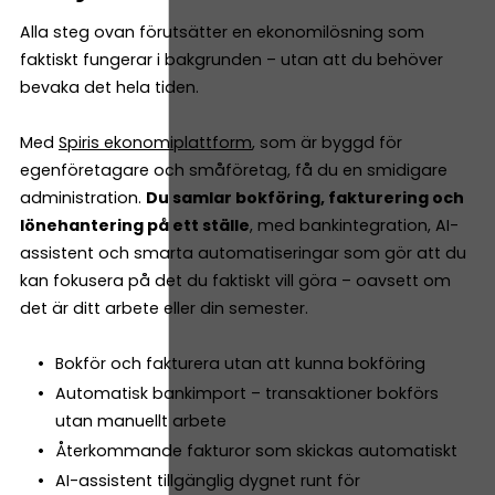
Alla steg ovan förutsätter en ekonomilösning som
faktiskt fungerar i bakgrunden – utan att du behöver
bevaka det hela tiden.
Med
Spiris ekonomiplattform
, som är byggd för
egenföretagare och småföretag, få du en smidigare
administration.
Du samlar bokföring, fakturering och
lönehantering på ett ställe
, med bankintegration, AI-
assistent och smarta automatiseringar som gör att du
kan fokusera på det du faktiskt vill göra – oavsett om
det är ditt arbete eller din semester.
Bokför och fakturera utan att kunna bokföring
Automatisk bankimport – transaktioner bokförs
utan manuellt arbete
Återkommande fakturor som skickas automatiskt
AI-assistent tillgänglig dygnet runt för