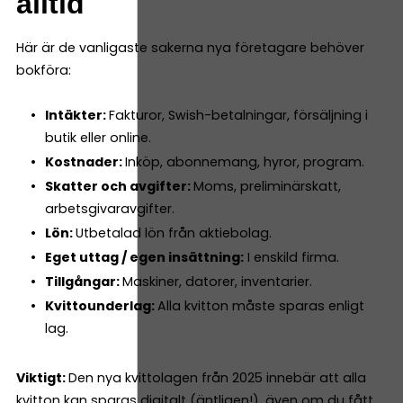
alltid
Här är de vanligaste sakerna nya företagare behöver
bokföra:
Intäkter:
Fakturor, Swish-betalningar, försäljning i
butik eller online.
Kostnader:
Inköp, abonnemang, hyror, program.
Skatter och avgifter:
Moms, preliminärskatt,
arbetsgivaravgifter.
Lön:
Utbetalad lön från aktiebolag.
Eget uttag / egen insättning:
I enskild firma.
Tillgångar:
Maskiner, datorer, inventarier.
Kvittounderlag:
Alla kvitton måste sparas enligt
lag.
Viktigt:
Den nya kvittolagen från 2025 innebär att alla
kvitton kan sparas digitalt (äntligen!), även om du fått