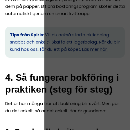
dem på papper. Ett bra bokföringsprogram sköter detta
automatiskt genom en smart kvittoapp.
Tips från Spiris:
Vill du också starta aktiebolag
snabbt och enkelt? Skaffa ett lagerbolag. När du blir
kund hos oss, får du ett på köpet.
Läs mer här.
4. Så fungerar bokföring i
praktiken (steg för steg)
Det är här många tror att bokföring blir svårt. Men gör
du det enkelt, så är det enkelt. Här är grunderna: