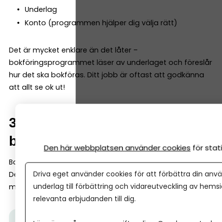
Underlag
Konto (programmen hjälper dig välja rätt)
Det är mycket enklare än det låter –
bokföringsprogrammet läser av underlaget och föreslår
hur det ska bokföras. Ditt jobb är oftast att godkänna
att allt se ok ut!
3. Matcha bokföringen mot
bankkontot
Den här webbplatsen använder cookies
för sta
Bankhändelser måste stämma med bokföringen.
Driva eget använder cookies för att förbättra din anvä
De flesta program har bankkoppling som gör
underlag till förbättring och vidareutveckling av hems
matchningen enkel.
relevanta erbjudanden till dig.