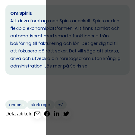
Om Spiris
Att driva företag med Spiris är enkelt. Spiris är den
flexibla ekonomiplattformen. Allt finns samlat och
automatiserat med smarta funktioner – från
bokföring till fakturering och lön. Det ger dig tid till
att fokusera på rätt saker. Det vill säga att starta,
driva och utveckla din företagsdröm utan krånglig
administration. Läs mer på
Spiris.se
.
+7
annons
starta eget
Dela artikeln