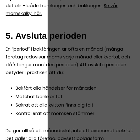
det blir – både framlänges och baklänges.
Se vår
momskalkyl här.
5. Avsluta perioden
En “period” i bokföringen är ofta en månad (många
företag redovisar moms varje månad eller kvartal, och
då 'stänger man' den perioden) Att avsluta perioden
betyder i praktiken att du:
Bokfört alla händelser för månaden
Matchat bankkontot
Säkrat att alla kvitton finns digitalt
Kontrollerat att momsen stämmer
Du gör alltså ett månadsslut, inte ett avancerat bokslut.
Det gäller alla företag, oavsett bolagsform.