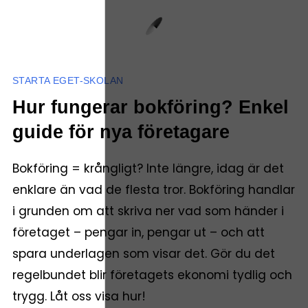
STARTA EGET-SKOLAN
Hur fungerar bokföring? Enkel
guide för nya företagare
Bokföring = krångligt? Inte längre, idag är det
enklare än vad de flesta tror. Bokföring handlar
i grunden om att skriva ner vad som händer i
företaget – pengar in, pengar ut – och att
spara underlagen som visar det. Gör du det
regelbundet blir företagets ekonomi tydlig och
trygg. Låt oss visa hur!