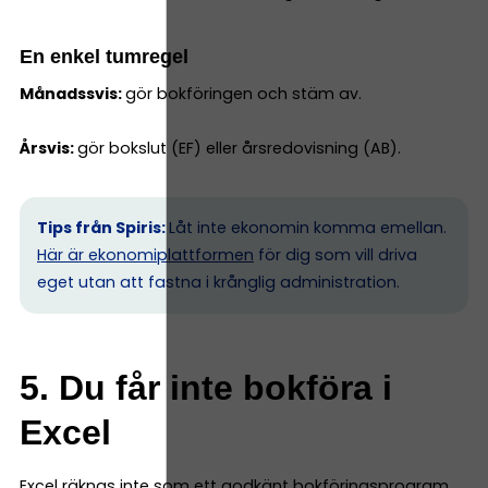
En enkel tumregel
Månadssvis:
gör bokföringen och stäm av.
Årsvis:
gör bokslut (EF) eller årsredovisning (AB).
Tips från Spiris:
Låt inte ekonomin komma emellan.
Här är ekonomiplattformen
för dig som vill driva
eget utan att fastna i krånglig administration.
5. Du får inte bokföra i
Excel
Excel räknas inte som ett godkänt bokföringsprogram