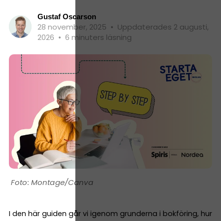
Gustaf Oscarson
28 november, 2025
•
Uppdaterades 2 augusti,
2026
•
6 minuters läsning
Montage/Canva
I den här guiden går vi igenom grunderna i bokföring, hur