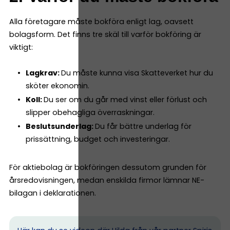
Alla företagare måste bokföra enligt lag, oavsett
bolagsform. Det finns tre skäl till varför bokföring är
viktigt:
Lagkrav:
Du måste kunna visa Skatteverket hur du
sköter ekonomin.
Koll:
Du ser om du går med vinst eller förlust och
slipper obehagliga överraskningar.
Beslutsunderlag:
Du får bättre underlag för
prissättning, budget och investeringar.
För aktiebolag är bokföringen dessutom grunden för
årsredovisningen, medan enskilda firmor lämnar NE-
bilagan i deklarationen.