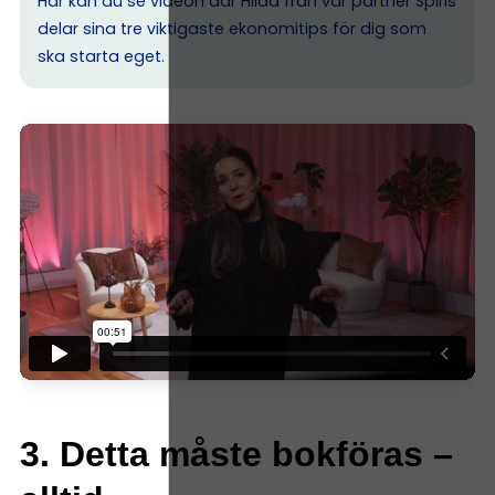
Här kan du se videon där Hilda från vår partner Spiris
delar sina tre viktigaste ekonomitips för dig som
ska starta eget.
3. Detta måste bokföras –