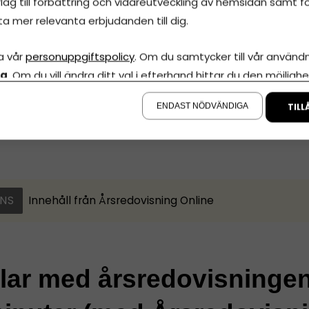
lag till förbättring och vidareutveckling av hemsidan samt fö
@juv.nu. Jag ser fram emot att se dig här på mitt kontor!
ta mer relevanta erbjudanden till dig.
a vår
personuppgiftspolicy
. Om du samtycker till vår användni
la
. Om du vill ändra ditt val i efterhand hittar du den möjlighe
ln
å sidan.
ENDAST NÖDVÄNDIGA
TILL
NS
Innehåll från
Årsredovisning Online
klar med årsredovisninge