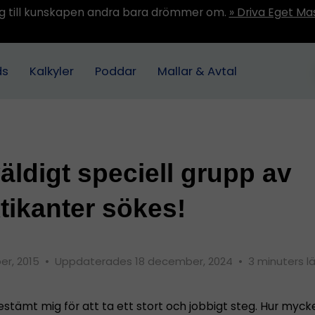
ång till kunskapen andra bara drömmer om.
» Driva Eget Ma
ds
Kalkyler
Poddar
Mallar & Avtal
äldigt speciell grupp av
tikanter sökes!
er, 2015
•
Uppdaterades 18 december, 2024
•
3 minuters l
stämt mig för att ta ett stort och jobbigt steg. Hur myck