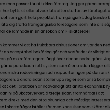
m man passar för att driva företag. Jag ger gärna exemp
r har bytts ut eller utvecklats efter starten av företaget 
st det som gjort hela projektet framgångsrikt. Jag kansk
låta dig träffa framgångsrika företagare, som inte alls s
när de lämnade in sin ansökan om F-skattsedel.
n kommer vi att ha fruktbara diskussioner om var den ne
r en acceptabel bokföring går och varför det är viktigt at
aven på mikroföretagare långt över denna nedre gräns. Ja
r gärna paradoxen i ett system som å ena sidan lägger all
konomiska redovisningen och rapporteringen på den ensk
tagaren, å andra sidan ställer upp regler som är så kompl
så att det i praktiken är nödvändigt att anlita ekonomisk hj
dan ni på Skatteverket, å tredje sidan, framhärdar i att
ra direkt med den ofta okunniga och måttligt intresser
n i skattefrågor istället för med konsulten som sköter al