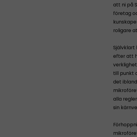
att ni på 
företag oc
kunskapen 
roligare a
Självklart
efter att
verklighet
till punkt
det iblan
mikroföret
alla regle
sin kärnv
Förhoppnin
mikroföre