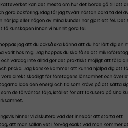
Skatteverket kan det mesta om hur det borde gå till att dr
h göra bokföring. Idag får jag tyvärr nästan bara ta del a
när jag eller någon av mina kunder har gjort ett fel. Det 
tt få kunskapen innan vi hunnit göra fel.
 hoppas jag att du också ska känna att du har lärt dig en
 ha varit hos mig. Jag hoppas du ska få se att mikroföreta
 och vardag inte alltid gör det praktiskt möjligt att följa al
 och pricka. Jag kanske kommer att kunna hjälpa dig att fö
d vore direkt skadligt för företagens lönsamhet och över
agarna lade den energi och tid som krävs på att sätta sig 
r som de förväntas följa, istället för att fokusera på sina 
erksamhet.
gsvis hinner vi diskutera vad det innebär att starta ett
tag, att man sällan vet i förväg exakt vad man kommer a