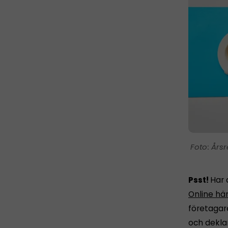
Årsr
Psst!
Har 
Online hä
företagar
och dekla