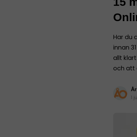
15 m
Onli
Har du 
innan 31
allt kla
och att 
År
1 j