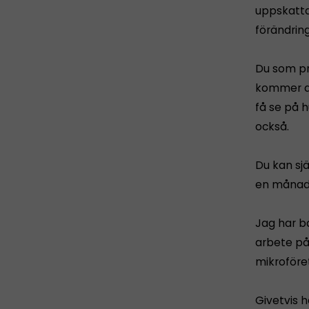
uppskattar
förändring
Du som pr
kommer at
få se på h
också.
Du kan sjä
en månad.
Jag har b
arbete på
mikroföre
Givetvis h