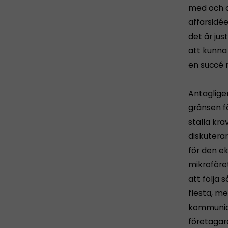
med och o
affärsidée
det är ju
att kunna 
en succé 
Antaglige
gränsen fö
ställa kr
diskutera
för den e
mikroföre
att följa 
flesta, me
kommunice
företagare