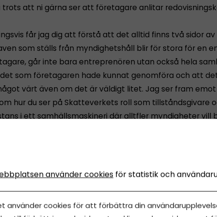
trots att ni gärna ser att företagare anlitar redovisningsk
gsvis får jag dig att förstå att det alltid finns två sidor a
ven som ställs från myndighetshåll blir för stora för en en
tagare, går inte bara entreprenören utan också hela sam
det som företagaren hade kunnat genomföra och att det
ågot värt även om det är väldigt litet. Jag ser fram emot 
om hur du ser på Skatteverkets roll som tillståndsgivare 
stans i ett samhällsmaskineri där alltfler myndigheter vill
de och ser det som både ett sätt att utveckla samhället,
 möjlighet att förverkliga sina drömmar och få bukt med
heten.
ebbplatsen använder cookies
för statistik och användar
et använder cookies för att förbättra din användarupplevelse
 med din ansökan i kommentarsfältet här nedanför eller 