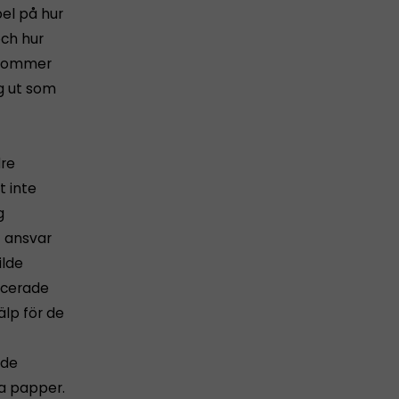
el på hur
och hur
e kommer
åg ut som
dre
t inte
g
t ansvar
ilde
icerade
älp för de
ade
la papper.