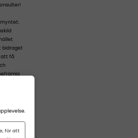
onsulter!
v myntet;
skild
hället
 bidraget
att få
och
 befrämja
 ge
upplevelse.
, för att
till