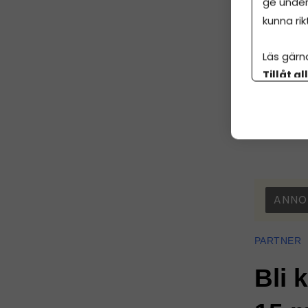
ge under
bokforing
kunna rik
Läs gärn
Tillåt al
Dela artike
botten p
ANNO
PARTNER
Bli 