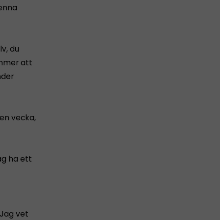
denna
v, du
mmer att
nder
 en vecka,
ag ha ett
 Jag vet