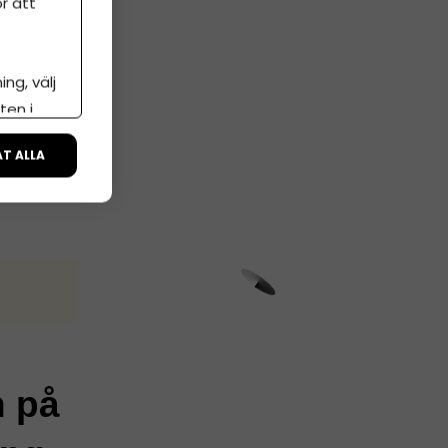
r att
ng, välj
ten i
ÅT ALLA
n på