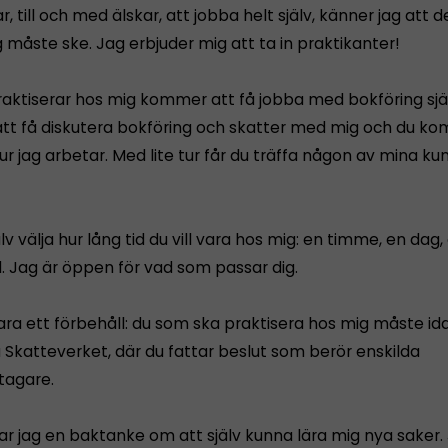
, till och med älskar, att jobba helt själv, känner jag att 
 måste ske. Jag erbjuder mig att ta in praktikanter!
aktiserar hos mig kommer att få jobba med bokföring själ
t få diskutera bokföring och skatter med mig och du ko
ur jag arbetar. Med lite tur får du träffa någon av mina ku
lv välja hur lång tid du vill vara hos mig: en timme, en dag,
 Jag är öppen för vad som passar dig.
ara ett förbehåll: du som ska praktisera hos mig måste id
 Skatteverket, där du fattar beslut som berör enskilda
tagare.
ar jag en baktanke om att själv kunna lära mig nya saker.