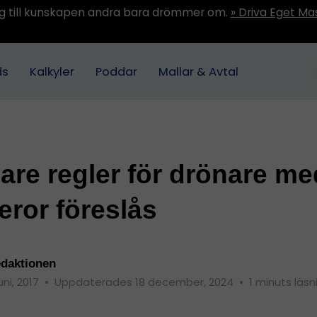
ång till kunskapen andra bara drömmer om.
» Driva Eget Ma
ds
Kalkyler
Poddar
Mallar & Avtal
are regler för drönare me
ror föreslås
daktionen
uni, 2017
•
Uppdaterades 18 december, 2024
•
1 minuts läsn