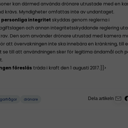
soner kan därmed använda drönare utrustade med en k
tånd krävs. Myndigheter omfattas inte av undantaget.
 personliga integritet
skyddas genom reglerna i
giftslagen och annan integritetsskyddande reglering ut
skrav. Den som använder drönare utrustad med kamera må
ör att övervakningen inte ska innebära en kränkning, till
 se till att användningen sker för legitima ändamål och p
t.
ngen föreslås
träda i kraft den 1 augusti 2017.]]>
Dela artikeln
garfrågor
drönare