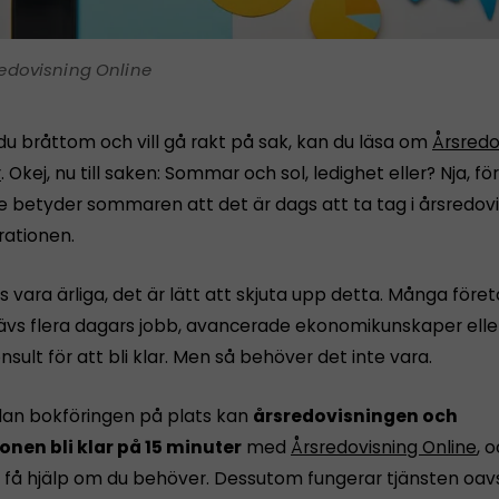
edovisning Online
du bråttom och vill gå rakt på sak, kan du läsa om
Årsredo
r
. Okej, nu till saken: Sommar och sol, ledighet eller? Nja, 
e betyder sommaren att det är dags att ta tag i årsredov
rationen.
s vara ärliga, det är lätt att skjuta upp detta. Många före
rävs flera dagars jobb, avancerade ekonomikunskaper eller
nsult för att bli klar. Men så behöver det inte vara.
dan bokföringen på plats kan
årsredovisningen och
onen bli klar på 15 minuter
med
Årsredovisning Online
, 
få hjälp om du behöver. Dessutom fungerar tjänsten oavs