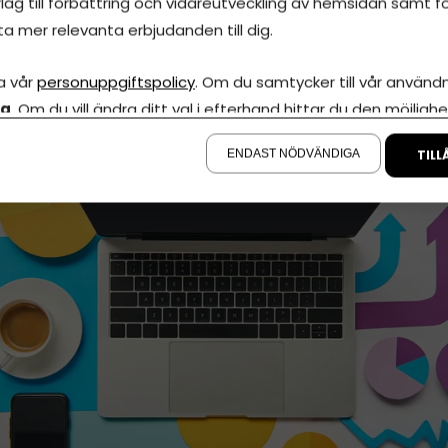
lag till förbättring och vidareutveckling av hemsidan samt fö
ta mer relevanta erbjudanden till dig.
sredovisning Online
a vår
personuppgiftspolicy
. Om du samtycker till vår användni
uni, 2026
•
Uppdaterades 1 augusti, 2026
•
5 minuters läsnin
la
. Om du vill ändra ditt val i efterhand hittar du den möjlighe
å sidan.
ENDAST NÖDVÄNDIGA
TILL