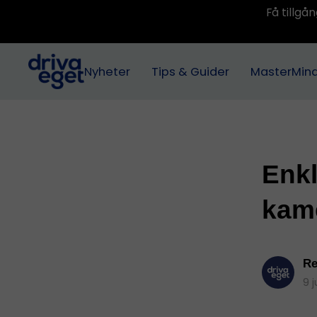
Få tillg
Nyheter
Tips & Guider
MasterMin
Enkl
kame
Re
9 j