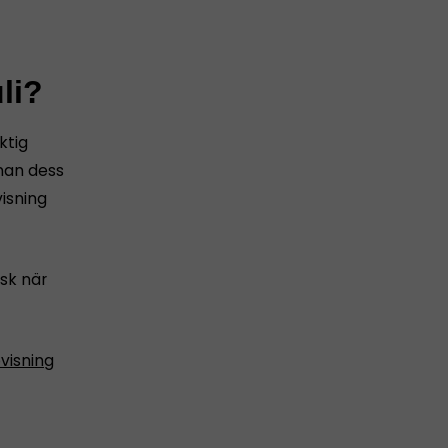
li?
ktig
nnan dess
isning
sk när
visning