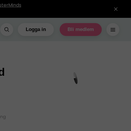
sterMinds
Logga in
Bli medlem
d
ing