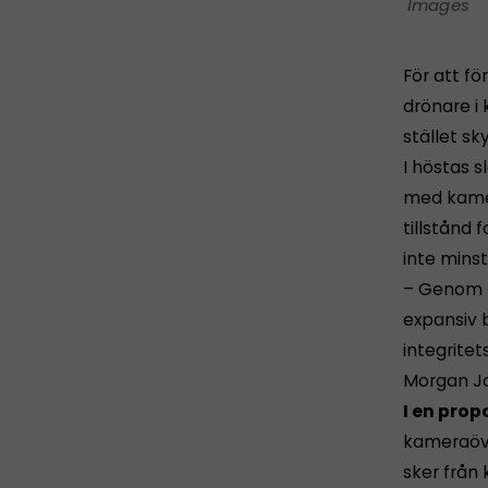
Images
För att fö
drönare i 
stället s
I höstas 
med kamer
tillstånd
inte mins
– Genom f
expansiv b
integritet
Morgan J
I en prop
kameraöve
sker från