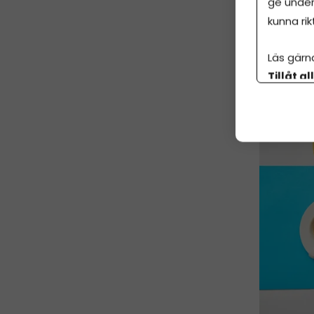
ge under
kunna rik
År
Läs gärn
1 j
Tillåt al
botten p