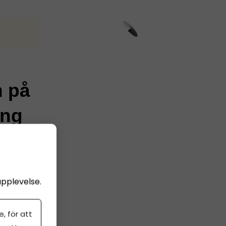
n på
ing
ämnas in
upplevelse.
er att få
nline,
, för att