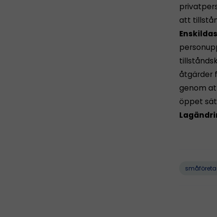
privatper
att tills
Enskildas
personupp
tillstånd
åtgärder f
genom att
öppet sät
Lagändri
småföreta