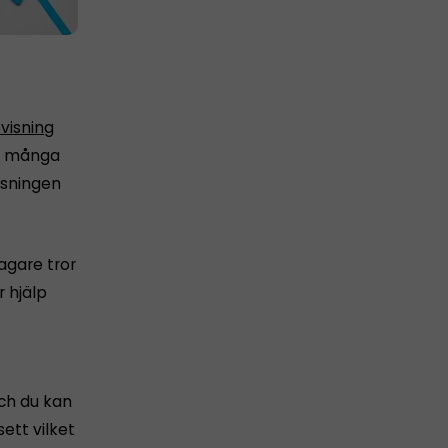
visning
för många
isningen
tagare tror
 hjälp
och du kan
ett vilket