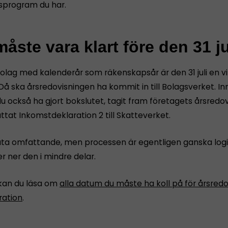
sprogram du har.
åste vara klart före den 31 ju
bolag med kalenderår som räkenskapsår är den 31 juli en vi
Då ska årsredovisningen ha kommit in till Bolagsverket. I
u också ha gjort bokslutet, tagit fram företagets årsredov
tat Inkomstdeklaration 2 till Skatteverket.
åta omfattande, men processen är egentligen ganska logi
r ner den i mindre delar.
kan du läsa om
alla datum du måste ha koll på för årsredo
ration
.