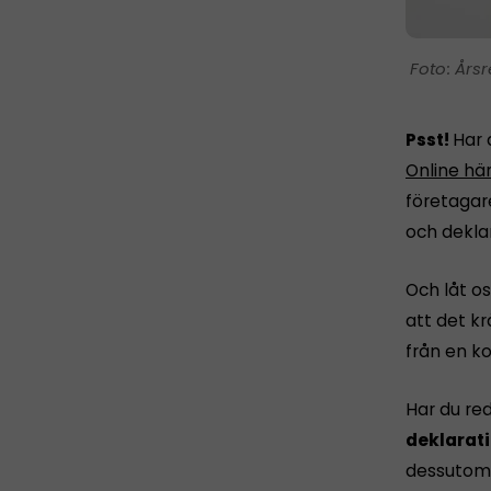
Årsr
Psst!
Har 
Online hä
företagar
och dekla
Och låt os
att det k
från en ko
Har du re
deklarati
dessutom 