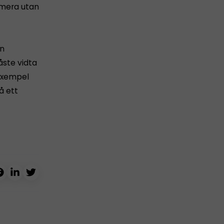
amera utan
an
ste vidta
 exempel
å ett