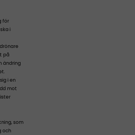
g för
ska i
 drönare
t på
n ändring
et.
ig i en
kydd mot
ister
kning, som
g och