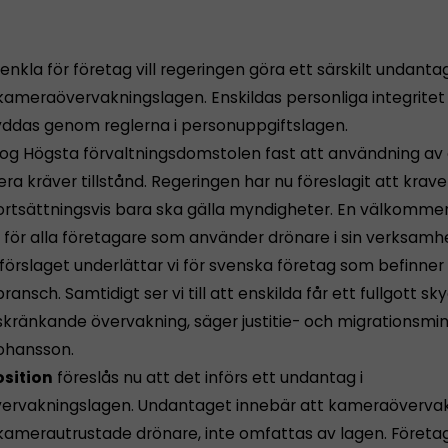
renkla för företag vill regeringen göra ett särskilt undanta
kameraövervakningslagen. Enskildas personliga integritet 
kyddas genom reglerna i personuppgiftslagen.
slog Högsta förvaltningsdomstolen fast att användning av
a kräver tillstånd. Regeringen har nu föreslagit att krave
 fortsättningsvis bara ska gälla myndigheter. En välkomme
t för alla företagare som använder drönare i sin verksamh
örslaget underlättar vi för svenska företag som befinner s
ransch. Samtidigt ser vi till att enskilda får ett fullgott s
skränkande övervakning, säger justitie- och migrationsmin
ohansson.
osition
föreslås nu att det införs ett undantag i
rvakningslagen. Undantaget innebär att kameraöverva
 kamerautrustade drönare, inte omfattas av lagen. Företa