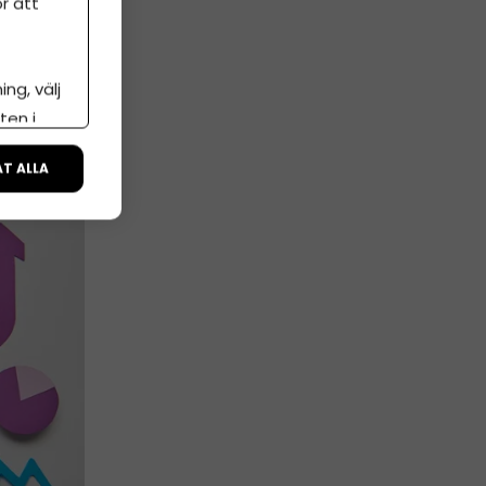
r att
ng, välj
g
ten i
ÅT ALLA