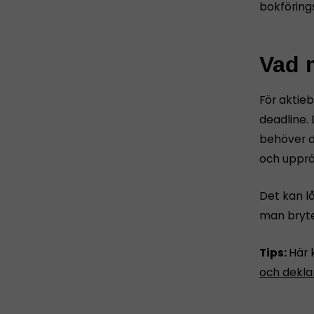
bokföring
Vad m
För aktie
deadline. 
behöver d
och upprät
Det kan l
man bryte
Tips:
Här 
och dekla