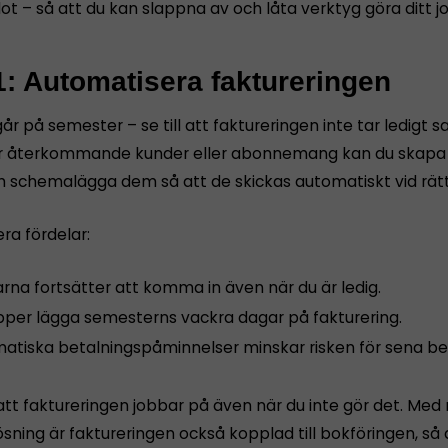
ot – så att du kan slappna av och låta verktyg göra ditt j
1: Automatisera faktureringen
år på semester – se till att faktureringen inte tar ledigt s
 återkommande kunder eller abonnemang kan du skapa f
h schemalägga dem så att de skickas automatiskt vid rät
era fördelar:
rna fortsätter att komma in även när du är ledig.
ipper lägga semesterns vackra dagar på fakturering.
atiska betalningspåminnelser minskar risken för sena bet
att faktureringen jobbar på även när du inte gör det. Med 
ning är faktureringen också kopplad till bokföringen, så a