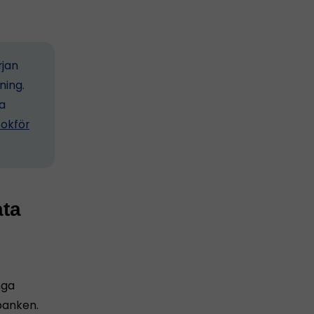
rjan
ning.
ta
okför
ata
nga
banken.