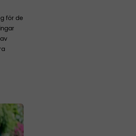
g för de
ingar
 av
ra