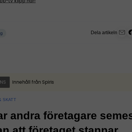
bb-tv klipp här!
Dela artikeln
ng
NS
Innehåll från
Spiris
& SKATT
ar andra företagare seme
an att företaget stannar