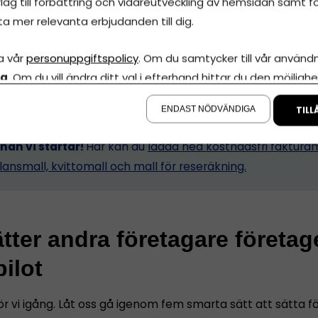
lag till förbättring och vidareutveckling av hemsidan samt fö
ta mer relevanta erbjudanden till dig.
ehöver inte vara så. Med lite planering – och en ekonomi
funktioner pratar med varandra – kan du
sätta företaget p
a vår
personuppgiftspolicy
. Om du samtycker till vår användni
utopilot och faktiskt vara ledig i sommar.
Låt oss visa d
la
. Om du vill ändra ditt val i efterhand hittar du den möjlighe
etagare gör – med exempelvis
Spiris ekonomiplattform
so
å sidan.
ENDAST NÖDVÄNDIGA
TILL
nnan vi startar!
Här kan du
ladda ned kostnadsfri fakturam
lansmall, kvittomall och mall för reseräkning.
tter andra företagare företag
ilot
ör vi igång. Låt oss gå igenom fem smarta sätt att sätta 