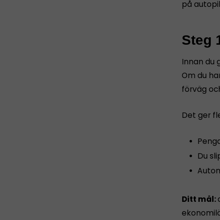
på autopil
Steg 
Innan du g
Om du har
förväg oc
Det ger fl
Penga
Du sl
Autom
Ditt mål:
ekonomilös