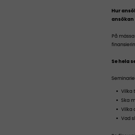
Hur ansök
ansökan b
På mässan
finansier
Se hela s
Seminarie
Vilka 
Ska ma
Vilka 
Vad s