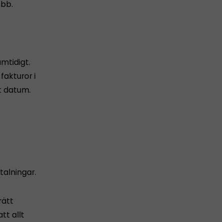
obb.
amtidigt.
akturor i
t datum.
alningar.
rätt
tt allt