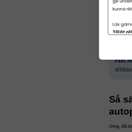
ge under
kunna rik
Men det b
där alla 
Läs gärn
princip a
Tillåt al
andra för
botten p
Psst, i
affärsp
Så sä
autop
Okej, då k