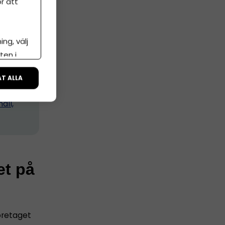
r att
lösning
å i
ng, välj
ig hur
ten i
m bas.
ÅT ALLA
all,
et på
företaget