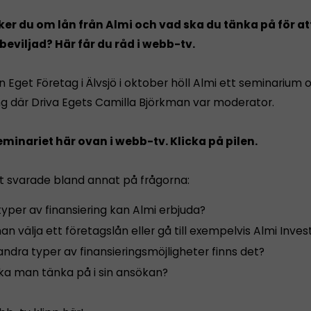
er du om lån från Almi och vad ska du tänka på för at
eviljad? Här får du råd i webb-tv.
 Eget Företag i Älvsjö i oktober höll Almi ett seminarium
ing där Driva Egets Camilla Björkman var moderator.
eminariet här ovan i webb-tv. Klicka på pilen.
t svarade bland annat på frågorna:
typer av finansiering kan Almi erbjuda?
n välja ett företagslån eller gå till exempelvis Almi Inves
andra typer av finansieringsmöjligheter finns det?
ka man tänka på i sin ansökan?