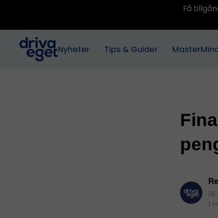
Få tillg
Nyheter
Tips & Guider
MasterMin
Fina
pen
Re
18
1 