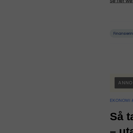
Se fler we
Finansieri
ANNO
EKONOMI 
Så t
– ut