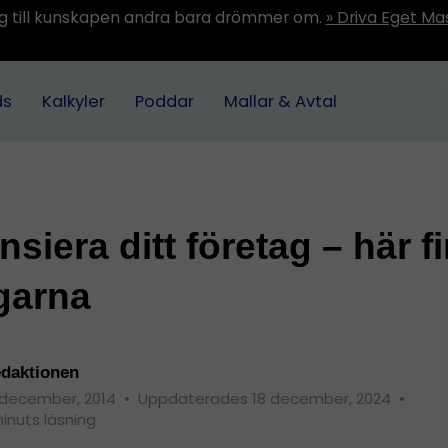
ång till kunskapen andra bara drömmer om.
» Driva Eget Ma
ds
Kalkyler
Poddar
Mallar & Avtal
nsiera ditt företag – här f
garna
daktionen
 december, 2014
•
Uppdaterades 18 december, 2024
•
minuts läsning