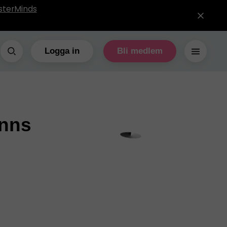
sterMinds
Logga in
Bli medlem
inns