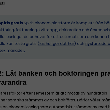
st!
piris gratis
Spiris ekonomiplattform är komplett från bö
föring, fakturering, kvittoapp, deklaration och årsredovis
lla lösningar du behöver för att automatisera och kunna 
Alla kan testa gratis (
läs hur gör det här
) och
nystartade b
i sex månader.
2: Låt banken och bokföringen pr
arandra
 stressfaktor efter semestern är att mötas av hundratals
oner som ska stämmas av och bokföras. Därför väljer må
re en ekonomilösning som automatiskt stämmer av med 