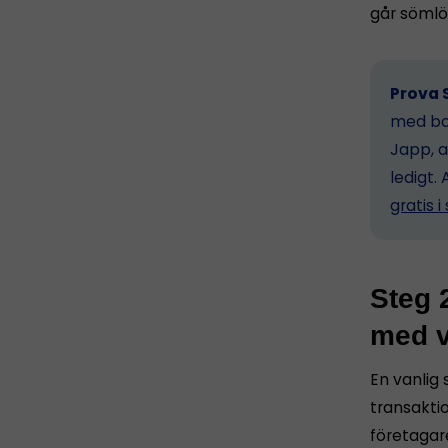
går sömlö
Prova S
med bok
Japp, a
ledigt. 
gratis 
Steg 
med v
En vanlig
transakti
företaga