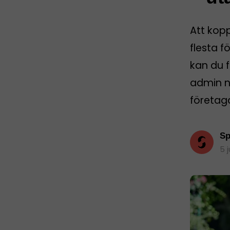
Att kop
flesta f
kan du f
admin nä
företag
Sp
5 