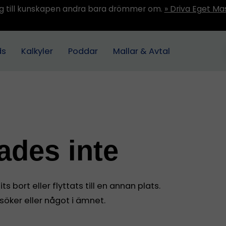
ång till kunskapen andra bara drömmer om.
» Driva Eget Ma
ds
Kalkyler
Poddar
Mallar & Avtal
tades inte
s bort eller flyttats till en annan plats.
 söker eller något i ämnet.