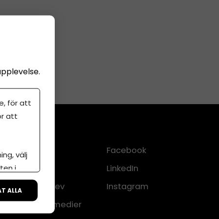
upplevelse.
, för att
r att
Kontakt
Facebook
ng, välj
ten i
Om oss
LinkedIn
lkor
Nyhetsbrev
Instagram
ÅT ALLA
CMS för medier