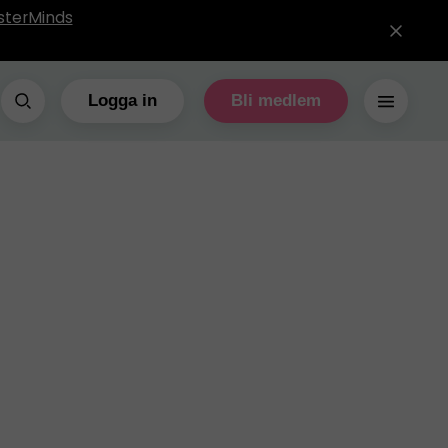
sterMinds
Logga in
Bli medlem