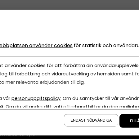
ebbplatsen använder cookies
för statistik och användar
et använder cookies för att förbättra din användarupplevelse
lag till förbättring och vidareutveckling av hemsidan samt fö
ta mer relevanta erbjudanden till dig.
Annonsera
a vår
personuppgiftspolicy
. Om du samtycker till vår användni
la
. Om du vill ändra ditt val i efterhand hittar du den möjlighe
Om cookies
iva Eget är en
å sidan.
00 000-tals
Våra användarvil
ENDAST NÖDVÄNDIGA
TILL
marknadsföring
Policy för AI
smarta kalkyler