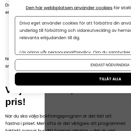
Därför är det en stor fördel om bokföringsprogrammet
Den här webbplatsen använder cookies
för sta
erbjuder bra support. Det kan till exempel vara:
Driva eget använder cookies för att förbättra din anvä
chatt eller telefon
underlag till förbättring och vidareutveckling av hems
guider och utbildningar
relevanta erbjudanden till dig.
hjälpcenter online
Läs gärna vår
personuppgiftspolicy
. Om du samtycker t
När frågor uppstår är det skönt att kunna få hjälp
Om du vill ändra ditt val i efterhand hittar du den möjl
snabbt.
ENDAST NÖDVÄNDIGA
TILLÅT ALLA
Välj funktioner, inte bara
pris!
När du ska välja bokföringsprogram är det lätt att
fastna i priset. Men ofta är det viktigare att programmet
faktiskt passar hur ditt företag arbetar – det är värt