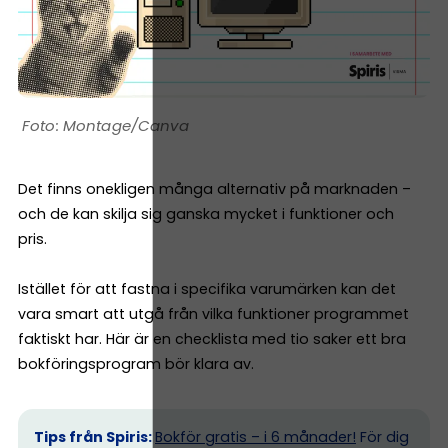
Montage/Canva
Det finns onekligen många alternativ på marknaden –
och de kan skilja sig ganska mycket i funktioner och
pris.
Istället för att fastna i specifika varumärken kan det
vara smart att utgå från vilka funktioner programmet
faktiskt har. Här är en checklista med tio saker ett bra
bokföringsprogram bör klara av.
Tips från Spiris:
Bokför gratis – i 6 månader!
För dig