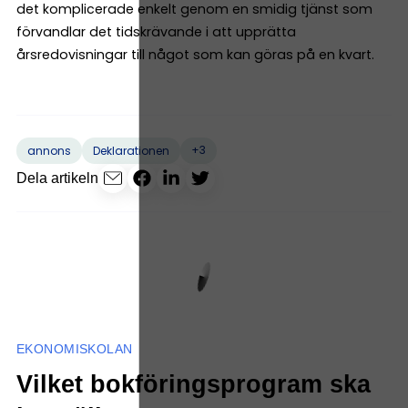
det komplicerade enkelt genom en smidig tjänst som
förvandlar det tidskrävande i att upprätta
årsredovisningar till något som kan göras på en kvart.
+3
annons
Deklarationen
Dela artikeln
EKONOMISKOLAN
Vilket bokföringsprogram ska