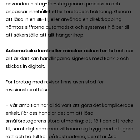
användaren steg-för-steg genom processen och
anpassar innehållet efter företagets bokföring. Genom
att läsa in en SIE-fil, eller använda en direktkoppling
hämtas siffrorna automatiskt och systemet hjälper till
att säkerställa att allt hänger ihop.
Automatiska kontroller minskar risken för fel
och när
allt är klart kan handlingarna signeras med BankID och
skickas in digitalt.
För företag med revisor finns även stöd för
revisionsberättelse.
– Vår ambition har alltid varit att göra det komplicerade
enkelt. För oss handlar det om att lösa
småföretagarens stora utmaning: att få tiden att räcka
till, samtidigt som man vill känna sig trygg med att göra
rätt och ha full koll på kostnaderna, berättar Åsa.