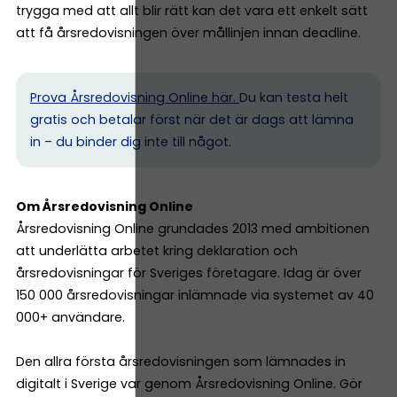
trygga med att allt blir rätt kan det vara ett enkelt sätt
att få årsredovisningen över mållinjen innan deadline.
Prova Årsredovisning Online här.
Du kan testa helt
gratis och betalar först när det är dags att lämna
in – du binder dig inte till något.
Om Årsredovisning Online
Årsredovisning Online grundades 2013 med ambitionen
att underlätta arbetet kring deklaration och
årsredovisningar för Sveriges företagare. Idag är över
150 000 årsredovisningar inlämnade via systemet av 40
000+ användare.
Den allra första årsredovisningen som lämnades in
digitalt i Sverige var genom Årsredovisning Online. Gör