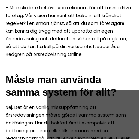
– Man ska inte behöva vara ekonom för att kunna driva
företag. Vår vision har varit att baka in allt krångligt
regelverk i en smart tjänst, så att du som företagare
kan känna dig trygg med att upprätta din egen
årsredovisning och deklaration. Vi har koll på reglerna,
så att du kan ha koll på din verksamhet, säger Åsa
Hedgren på Årsredovisning Online.
Måste man använda
samma system för allt?
Nej. Det är en vanlig missuppfattning att
årsredovisningen måste göras i samma system som
bokföringen. Har du bokfört året i exempelvis ett
bokföringsprogram eller tillsammans med en
redovisningsbyrå, kan du enkelt exportera en SIE-fil eller