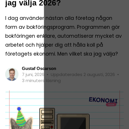
jag välja 2026?
I dag använder nästan alla företag någon
form av bokföringsprogram. Programmen gör
bokföringen enklare, automatiserar mycket av
arbetet och hjälper dig att hålla koll på
företagets ekonomi. Men vilket ska jag välja?
Gustaf Oscarson
7 juni, 2026
•
Uppdaterades 2 augusti, 2026
•
3 minuters läsning