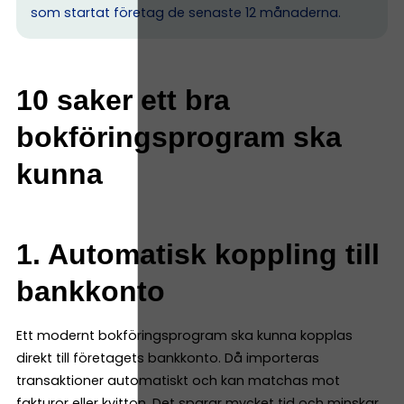
som startat företag de senaste 12 månaderna.
10 saker ett bra
bokföringsprogram ska
kunna
1. Automatisk koppling till
bankkonto
Ett modernt bokföringsprogram ska kunna kopplas
direkt till företagets bankkonto. Då importeras
transaktioner automatiskt och kan matchas mot
fakturor eller kvitton. Det sparar mycket tid och minskar