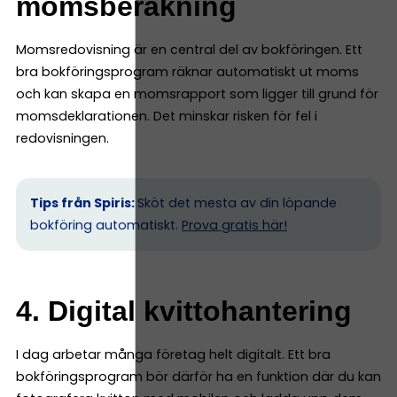
momsberäkning
Momsredovisning är en central del av bokföringen. Ett
bra bokföringsprogram räknar automatiskt ut moms
och kan skapa en momsrapport som ligger till grund för
momsdeklarationen. Det minskar risken för fel i
redovisningen.
Tips från Spiris:
Sköt det mesta av din löpande
bokföring automatiskt.
Prova gratis här!
4. Digital kvittohantering
I dag arbetar många företag helt digitalt. Ett bra
bokföringsprogram bör därför ha en funktion där du kan