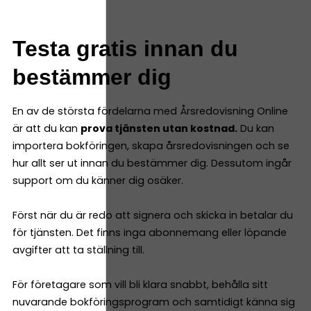
Testa gratis innan du
bestämmer dig
En av de största fördelarna med Årsredovisning Online
är att du kan
prova tjänsten utan kostnad.
Du kan
importera bokföringen, skapa årsredovisningen och se
hur allt ser ut innan du bestämmer dig. Dessutom ingår
support om du känner dig osäker.
Först när du är redo att signera och skicka in betalar du
för tjänsten. Det finns inga abonnemang eller löpande
avgifter att ta ställning till.
För företagare som vill bli klara snabbt, behålla sitt
nuvarande bokföringsprogram och samtidigt känna sig