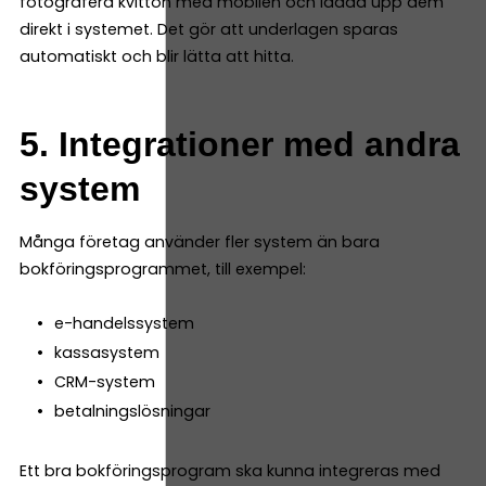
fotografera kvitton med mobilen och ladda upp dem
direkt i systemet. Det gör att underlagen sparas
automatiskt och blir lätta att hitta.
5. Integrationer med andra
system
Många företag använder fler system än bara
bokföringsprogrammet, till exempel:
e-handelssystem
kassasystem
CRM-system
betalningslösningar
Ett bra bokföringsprogram ska kunna integreras med