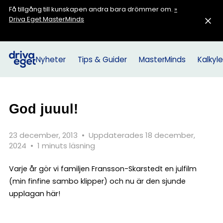
Få tillgång till kunskapen andra bara drömmer om.
»
Driva Eget MasterMinds
Nyheter
Tips & Guider
MasterMinds
Kalkyle
God juuul!
23 december, 2013
•
Uppdaterades 18 december,
2024
•
1 minuts läsning
Varje år gör vi familjen Fransson-Skarstedt en julfilm
(min finfine sambo klipper) och nu är den sjunde
upplagan här!