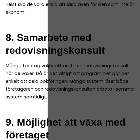
Helst ska de vara enkla att läsa även för den som inte är
ekonom.
8. Samarbete med
redovisningskonsult
Många företag väljer att anlita en redovisningskonsult
när de växer. Då är det viktigt att programmet gör det
enkelt att dela bokföringen. Många system låter både
företagaren och redovisningskonsulten arbeta i samma
system samtidigt.
9. Möjlighet att växa med
företaget