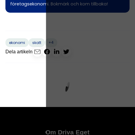
företagsekonomi. Bokmärk och kom tillbaka!
+4
ekonomi
skatt
Dela artikeln
Om Driva Eget