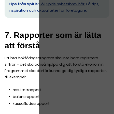
Tips från Spiris:
Följ Spiris nyhetsbrev här.
Få tips,
inspiration och aktualiteter för företagare.
7. Rapporter som är lätta
att förstå
Ett bra bokföringsprogram ska inte bara registrera
siffror – det ska också hjälpa dig att förstå ekonomin.
Programmet ska därför kunna ge dig tydliga rapporter,
till exempel:
resultatrapport
balansrapport
kassaflödesrapport