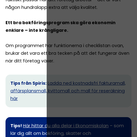
någon hundralapp extra att välja kvalitet.
Ett bra bokföringsprogram ska göra ekonomin
enklare – inte krångligare.
Om programmet har funktionerna i checklistan ovan,
brukar det vara ett bra tecken på att det fungerar även
när ditt företag växer.
Tips från Spiris:
Ladda ned kostnadsfri fakturamall,
affärsplansmall, kvittomall och mall för reseräkning
här
Tips!
Här hittar du alla delar i Ekonomiskolan
– som
lär dig allt om bokföring, skatter och