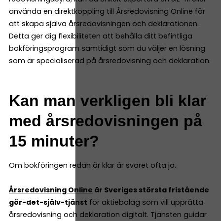
använda en direktkoppling till Årsredovisning Online för
att skapa själva årsredovisningen och deklarationen.
Detta ger dig flexibiliteten att behålla ditt befintliga
bokföringsprogram samtidigt som du väljer en lösning
som är specialiserad på årsredovisning och deklaration.
Kan man verkligen bli klar
med årsredovisningen på
15 minuter?
Om bokföringen redan är klar är svaret ofta ja.
Årsredovisning Online
är Sveriges största fristående
gör-det-själv-tjänst
för aktiebolag som vill upprätta
årsredovisning och deklaration digitalt. Tjänsten guidar