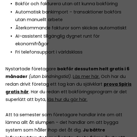
Bokför och fakturera utan att kunna bokföring
Automatisk bankimport – transaktioner bokförs
utan manuellt arbete
Återkommande fakturor som skickas automatiskt
AI-assistent tillgänglig dygnet runt för
ekonomifrågor
Fri telefonsupport i världsklass
Nystartade företagare
bokför dessutom helt gratis i 6
månader
(utan bindningstid)
.
Läs mer här.
Och har du
redan drivit företag ett tag kan du självklart
prova Spiris
gratis här
. Har du redan ett bokföringsprogram är det
superlätt att byta,
läs hur du gör här.
Att ta semester som företagare handlar inte om att
lämna allt åt slumpen – det handlar om att bygga
system som håller ihop det åt dig.
Ju bättre