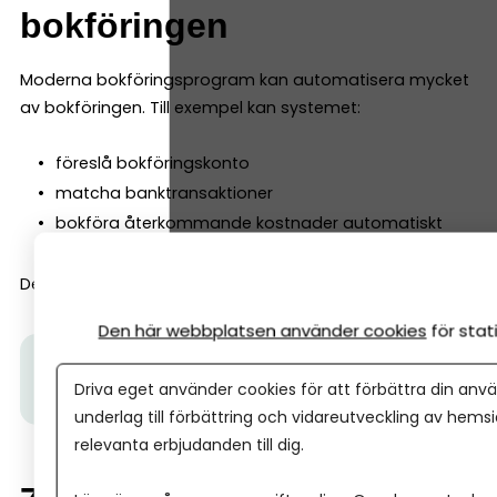
bokföringen
Moderna bokföringsprogram kan automatisera mycket
av bokföringen. Till exempel kan systemet:
föreslå bokföringskonto
matcha banktransaktioner
bokföra återkommande kostnader automatiskt
Det gör arbetet betydligt snabbare.
Den här webbplatsen använder cookies
för sta
Tips från Spiris:
Följ Spiris nyhetsbrev här.
Få tips,
Driva eget använder cookies för att förbättra din anvä
inspiration och aktualiteter för företagare.
underlag till förbättring och vidareutveckling av hems
relevanta erbjudanden till dig.