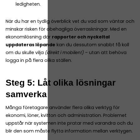
ledigheten.
När du har en tydlig överblick vet du vad som väntar och
minskar risken för obehagliga överraskningar. Med en
ekonomilösning där
rapporter och nyckeltal
uppdateras löpande
kan du dessutom snabbt få koll
om du skulle vilja
(direkt i mobilen!)
– utan att behöva
logga in på flera olika ställen.
Steg 5: Låt olika lösningar
samverka
Många företagare använder flera olika verktyg för
ekonomi, löner, kvitton och administration. Problemet
uppstår när systemen inte pratar med varandra och du
blir den som måste flytta information mellan verktygen.