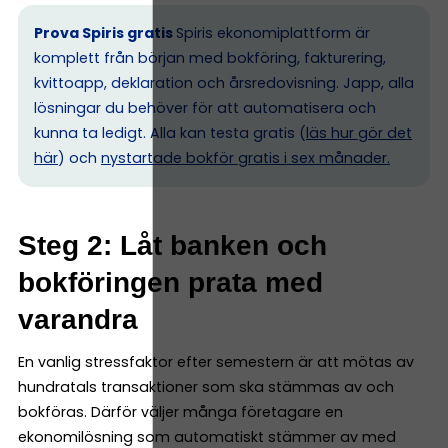
Prova Spiris gratis
Spiris ekonomiplattform är
komplett från början med bokföring, fakturering,
kvittoapp, deklaration och årsredovisning. Japp, alla
lösningar du behöver för att automatisera och
kunna ta ledigt. Alla kan testa gratis (
läs hur gör det
här
) och
nystartade bokför gratis i sex månader.
Steg 2: Låt banken och
bokföringen prata med
varandra
En vanlig stressfaktor efter semestern är att mötas av
hundratals transaktioner som ska stämmas av och
bokföras. Därför väljer många företagare en
ekonomilösning som automatiskt stämmer av med