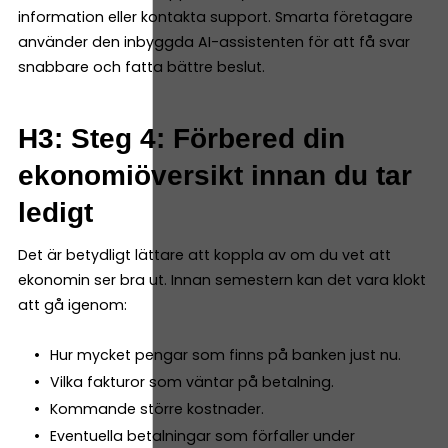
information eller kontakta support. Smarta företagare
använder den inbyggda AI-assistenten för att få svar
snabbare och fatta bättre beslut.
H3: Steg 4: Förbered din
ekonomiöversikt innan du tar
ledigt
Det är betydligt lättare att koppla av om du vet att
ekonomin ser bra ut. Innan semestern kan det vara klokt
att gå igenom:
Hur mycket pengar som finns på banken just nu.
Vilka fakturor som väntar på betalning.
Kommande större kostnader.
Eventuella betalningar som förfaller under