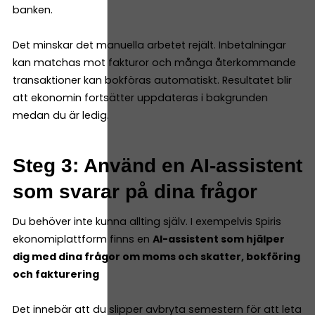
banken.
Det minskar det manuella arbetet rejält. Inbetalningar
kan matchas mot fakturor och många återkommande
transaktioner kan bokföras automatiskt. Resultatet blir
att ekonomin fortsätter uppdateras i bakgrunden
medan du är ledig.
Steg 3: Använd en AI-assistent
som svarar på dina frågor
Du behöver inte kunna allting själv. I exempelvis Spiris
ekonomiplattform finns en
AI-assistent som hjälper
dig med dina frågor om moms och skatter, bokföring
och fakturering
Det innebär att du slipper avbryta semestern för att leta