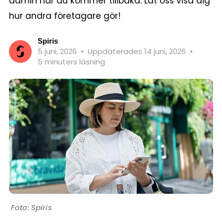
admin när du kommer tillbaka. Låt oss visa dig
hur andra företagare gör!
Spiris
5 juni, 2026
•
Uppdaterades 14 juni, 2026
•
5 minuters läsning
Spiris