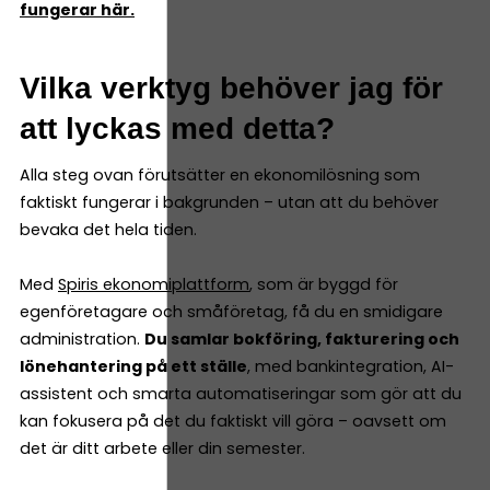
fungerar här.
Vilka verktyg behöver jag för
att lyckas med detta?
Alla steg ovan förutsätter en ekonomilösning som
faktiskt fungerar i bakgrunden – utan att du behöver
bevaka det hela tiden.
Med
Spiris ekonomiplattform
, som är byggd för
egenföretagare och småföretag, få du en smidigare
administration.
Du samlar bokföring, fakturering och
lönehantering på ett ställe
, med bankintegration, AI-
assistent och smarta automatiseringar som gör att du
kan fokusera på det du faktiskt vill göra – oavsett om
det är ditt arbete eller din semester.