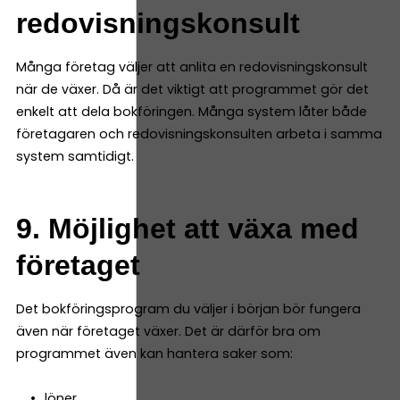
redovisningskonsult
Många företag väljer att anlita en redovisningskonsult
när de växer. Då är det viktigt att programmet gör det
enkelt att dela bokföringen. Många system låter både
företagaren och redovisningskonsulten arbeta i samma
system samtidigt.
9. Möjlighet att växa med
företaget
Det bokföringsprogram du väljer i början bör fungera
även när företaget växer. Det är därför bra om
programmet även kan hantera saker som:
löner