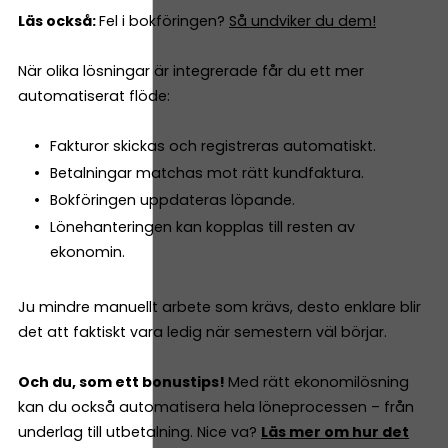
Läs också:
Fel i bokföringen?
Så undviker du dem!
När olika lösningar är integrerade får du ett mer
automatiserat flöde:
Fakturor skickas och registreras automatiskt.
Betalningar matchas mot rätt kundfaktura.
Bokföringen uppdateras löpande.
Lönehanteringen kan kopplas till resten av
ekonomin.
Ju mindre manuellt arbete som krävs, desto enklare blir
det att faktiskt vara ledig när semestern väl börjar.
Och du, som ett bonustips!
Med rätt ekonomilösning
kan du också automatisera hela löneprocessen – från
underlag till utbetalning. Nice va?
Läs mer om hur det