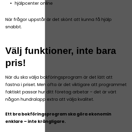
hjälpcenter online
När frågor uppstår är det skönt att kunna få hjälp
snabbt.
Välj funktioner, inte bara
pris!
När du ska välja bokföringsprogram är det lätt att
fastna i priset. Men ofta är det viktigare att programmet
faktiskt passar hur ditt företag arbetar – det är värt
någon hundralapp extra att välja kvalitet.
Ett bra bokföringsprogram ska göra ekonomin
enklare – inte krångligare.