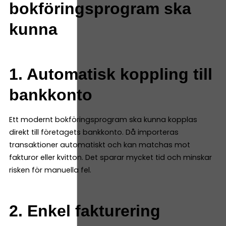
bokföringsprogram ska
kunna
1. Automatisk koppling till
bankkonto
Ett modernt bokföringsprogram ska kunna kopplas
direkt till företagets bankkonto. Då importeras
transaktioner automatiskt och kan matchas mot
fakturor eller kvitton. Det sparar mycket tid och minskar
risken för manuella fel.
2. Enkel fakturering