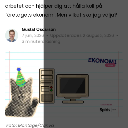
arbetet och hjälper dig att hålla koll på
företagets ekonomi. Men vilket ska jag välja?
Gustaf Oscarson
7 juni, 2026
•
Uppdaterades 2 augusti, 2026
•
3 minuters läsning
Montage/Canva