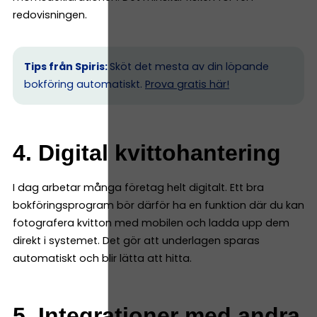
redovisningen.
Tips från Spiris:
Sköt det mesta av din löpande
bokföring automatiskt.
Prova gratis här!
4. Digital kvittohantering
I dag arbetar många företag helt digitalt. Ett bra
bokföringsprogram bör därför ha en funktion där du kan
fotografera kvitton med mobilen och ladda upp dem
direkt i systemet. Det gör att underlagen sparas
automatiskt och blir lätta att hitta.
5. Integrationer med andra