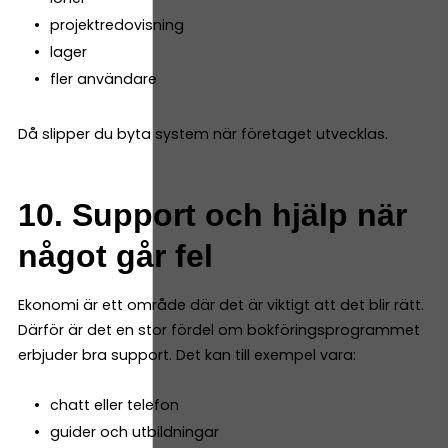
projektredovisning
lager
fler användare
Då slipper du byta system när företaget utvecklas.
10. Support och hjälp när
något går fel
Ekonomi är ett område där det är viktigt att det blir rätt.
Därför är det en stor fördel om bokföringsprogrammet
erbjuder bra support. Det kan till exempel vara:
chatt eller telefon
guider och utbildningar