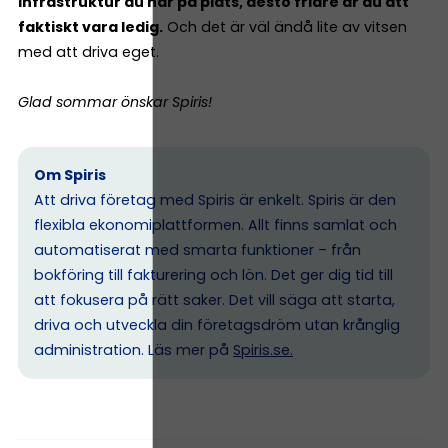
infrastruktur du har på plats, desto friare är du att
faktiskt vara ledig.
Och det är väl ändå lite av vitsen
med att driva eget.
Glad sommar önskar Spiris!
Om Spiris
Att driva företag med Spiris är enkelt. Spiris är den
flexibla ekonomiplattformen. Allt finns samlat och
automatiserat med smarta funktioner – från
bokföring till fakturering och lön. Det ger dig tid till
att fokusera på rätt saker. Det vill säga att starta,
driva och utveckla din företagsdröm utan krånglig
administration. Läs mer på
Spiris.se
.