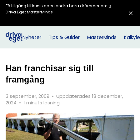
Få tillgång till kunskapen andra bara drömmer om.
»
Driva Eget MasterMinds
Nyheter
Tips & Guider
MasterMinds
Kalkyle
Han franchisar sig till
framgång
3 september, 2009
•
Uppdaterades 18 december,
2024
•
1 minuts läsning