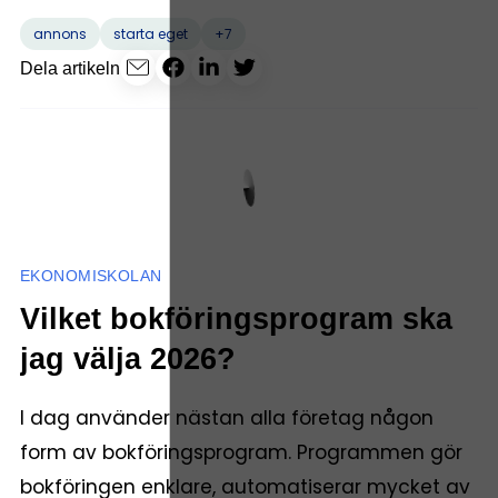
+7
annons
starta eget
Dela artikeln
EKONOMISKOLAN
Vilket bokföringsprogram ska
jag välja 2026?
I dag använder nästan alla företag någon
form av bokföringsprogram. Programmen gör
bokföringen enklare, automatiserar mycket av