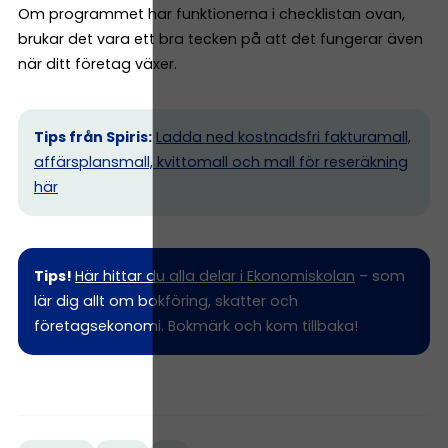
Om programmet har funktionerna i checklistan ovan,
brukar det vara ett bra tecken på att det fungerar även
när ditt företag växer.
Tips från Spiris:
Ladda ned kostnadsfri fakturamall,
affärsplansmall, kvittomall och mall för reseräkning
här
Tips!
Här hittar du alla delar i Ekonomiskolan
– som
lär dig allt om bokföring, skatter och
företagsekonomi. Bokmärk och kom tillbaka!