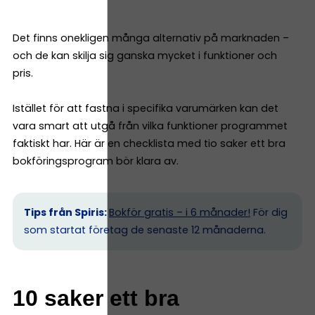
Det finns onekligen många alternativ på marknaden –
och de kan skilja sig ganska mycket i funktioner och
pris.
Istället för att fastna i specifika varumärken kan det
vara smart att utgå från vilka funktioner programmet
faktiskt har. Här är en checklista med tio saker ett bra
bokföringsprogram bör klara av.
Tips från Spiris:
Bokför gratis – i 6 månader!
För dig
som startat företag de senaste 12 månaderna.
10 saker ett bra