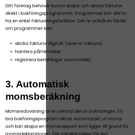
Ditt företag behöver kunna skapa och skicka fakturor
direkt i bokföringsprogrammet. Programmet bör därför
ha en enkel faktureringsfunktion. Det är också en fördel
om programmet kan:
skicka fakturor digitalt (även e-faktura)
hantera påminnelser
registrera betalningar automatiskt
3. Automatisk
momsberäkning
Momsredovisning är en central del av bokföringen. Ett
bra bokföringsprogram räknar automatiskt ut moms
och kan skapa en momsrapport som ligger till grund för
momsdeklarationen. Det minskar risken för fel i