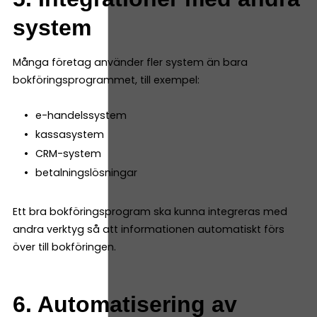
system
Många företag använder fler system än bara
bokföringsprogrammet, till exempel:
e-handelssystem
kassasystem
CRM-system
betalningslösningar
Ett bra bokföringsprogram ska kunna integreras med
andra verktyg så att informationen automatiskt förs
över till bokföringen.
6. Automatisering av