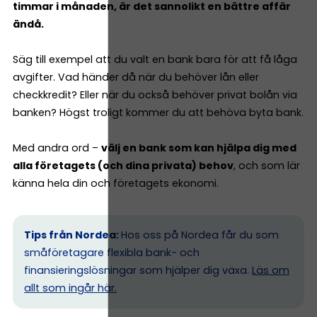
timmar i månaden, är det sannolikt en bättre affär
ändå.
Säg till exempel att du valt en bank bara för att få låga
avgifter. Vad händer då när du behöver lån eller
checkkredit? Eller när du också behöver privat bolån via
banken? Högst troligt kommer du att behöva byta bank.
Med andra ord –
välj en bank som kan hjälpa dig med
alla företagets (och dina privata) behov
, och som lär
känna hela din och företagets ekonomi.
Tips från Nordea:
Hos oss på Nordea får du som
småföretagare flexibla bank- och
finansieringslösningar som hjälper dig växa.
Läs om
allt som ingår här.