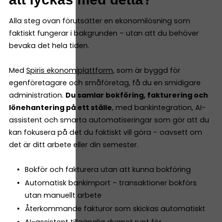
Alla steg ovan förutsätter en ekonomilösning som
faktiskt fungerar i bakgrunden – utan att du behöver
bevaka det hela tiden.
Med
Spiris ekonomiplattform
, som är byggd för
egenföretagare och småföretag, få du en smidigare
administration.
Du samlar bokföring, fakturering och
lönehantering på ett ställe
, med bankintegration, AI-
assistent och smarta automatiseringar som gör att du
kan fokusera på det du faktiskt vill göra – oavsett om
det är ditt arbete eller din semester.
Bokför och fakturera utan att kunna bokföring
Automatisk bankimport – transaktioner bokförs
utan manuellt arbete
Återkommande fakturor som skickas automatiskt