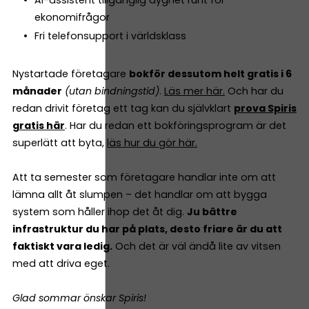
AI-assistent tillgänglig dygnet runt för
ekonomifrågor
Fri telefonsupport i världsklass
Nystartade företagare
bokför dessutom helt gratis i 6
månader
(utan bindningstid)
.
Läs mer här.
Och har du
redan drivit företag ett tag kan du självklart
prova Spiris
gratis här
. Har du redan ett bokföringsprogram är det
superlätt att byta,
läs hur du gör här.
Att ta semester som företagare handlar inte om att
lämna allt åt slumpen – det handlar om att bygga
system som håller ihop det åt dig.
Ju bättre
infrastruktur du har på plats, desto friare är du att
faktiskt vara ledig.
Och det är väl ändå lite av vitsen
med att driva eget.
Glad sommar önskar Spiris!