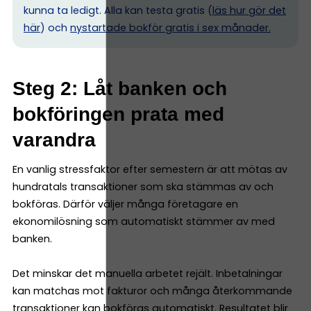
kunna ta ledigt. Alla kan testa gratis (
läs hur gör det
här
) och
nystartade bokför gratis i sex månader.
Steg 2: Låt banken och
bokföringen prata med
varandra
En vanlig stressfaktor efter semestern är att mötas av
hundratals transaktioner som ska stämmas av och
bokföras. Därför väljer många företagare en
ekonomilösning som automatiskt stämmer av med
banken.
Det minskar det manuella arbetet rejält. Inbetalningar
kan matchas mot fakturor och många återkommande
transaktioner kan bokföras automatiskt. Resultatet blir