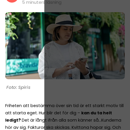
5 minuters läsning
Spiris
Friheten att bestämma över sin tid är ett starkt motiv till
att starta eget. Hur blir det för dig –
kan du ta helt
ledigt?
Det är långt ifrån alla som känner så…Kunderna
hör av sig. Fakturor ska skickas. Kvittona hopar sig. Och