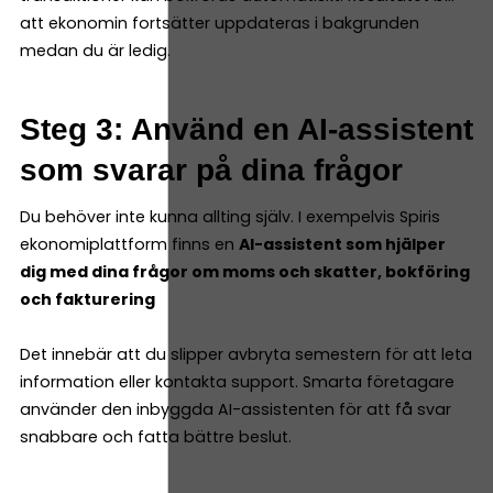
att ekonomin fortsätter uppdateras i bakgrunden
medan du är ledig.
Steg 3: Använd en AI-assistent
som svarar på dina frågor
Du behöver inte kunna allting själv. I exempelvis Spiris
ekonomiplattform finns en
AI-assistent som hjälper
dig med dina frågor om moms och skatter, bokföring
och fakturering
Det innebär att du slipper avbryta semestern för att leta
information eller kontakta support. Smarta företagare
använder den inbyggda AI-assistenten för att få svar
snabbare och fatta bättre beslut.