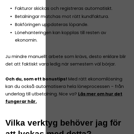
Fakturor skickas och registreras automatiskt.
Betalningar matchas mot rätt kundfaktura.
Bokföringen uppdateras löpande.
Lönehanteringen kan kopplas till resten av
ekonomin.
Ju mindre manuellt arbete som krävs, desto enklare blir
det att faktiskt vara ledig när semestern väl börjar.
Och du, som ett bonustips!
Med rätt ekonomilösning
kan du också automatisera hela löneprocessen – från
underlag till utbetalning. Nice va?
Läs mer om hur det
fungerar här.
Vilka verktyg behöver jag för
att lyckas med detta?