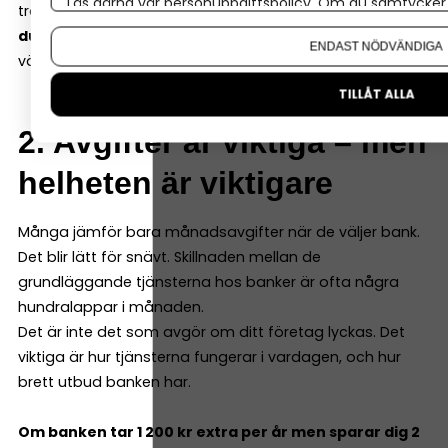
Läs gärna vår
personuppgiftspolicy
. Om du samtycker t
traditionella.
Välj inte automatiskt samma bank som
Om du vill ändra ditt val i efterhand hittar du den möjl
du har privat,
utan jämför ordentligt. Och framförallt,
ENDAST NÖDVÄNDIGA
välj en bank där du känner förtroende.
TILLÅT ALLA
2. Avgifter är viktiga – men
helheten är viktigare
Många jämför bara månadsavgifter när de väljer bank.
Det blir lätt för snävt. Skillnaden mellan de
grundläggande tjänsterna hos banker är ofta några
hundralappar i månaden.
Det är inte det som avgör om ditt företag lyckas. Det
viktiga är hur tjänsterna fungerar i vardagen, och hur
brett utbud banken har.
Om banken tar 1 200 kr extra per år men sparar dig 2