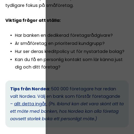
tydligare fokus på småföretag.
Viktiga frågor att ställa:
Har banken en dedikerad företagsrådgivare?
Är småföretag en prioriterad kundgrupp?
Hur ser deras kreditpolicy ut för nystartade bolag?
Kan du få en personlig kontakt som lär känna just
dig och ditt företag?
Tips från Nordea:
500 000 företagare har redan
valt Nordea. Välj en bank som förstår företagande
–
allt detta ingår.
(Ps. I
bland kan det vara skönt att ta
ett möte med banken, hos Nordea kan alla företag
oavsett storlek boka ett personligt möte.)