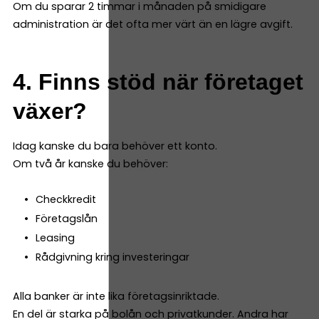
Om du sparar 2 timmar i månaden på smidigare
administration är det ofta mer värt än en lägre avgift.
4. Finns stöd när företaget
växer?
Idag kanske du bara behöver ett konto.
Om två år kanske du behöver:
Checkkredit
Företagslån
Leasing
Rådgivning kring investeringar
Alla banker är inte lika företagsinriktade.
En del är starka på bolån och privatkunder. Andra har