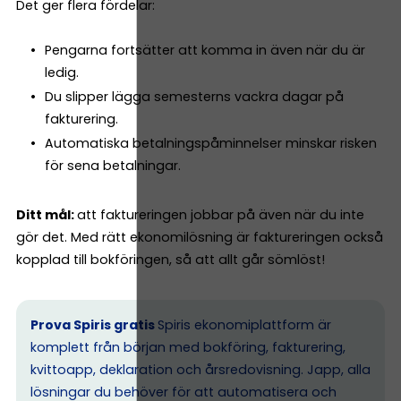
Det ger flera fördelar:
Pengarna fortsätter att komma in även när du är
ledig.
Du slipper lägga semesterns vackra dagar på
fakturering.
Automatiska betalningspåminnelser minskar risken
för sena betalningar.
Ditt mål:
att faktureringen jobbar på även när du inte
gör det. Med rätt ekonomilösning är faktureringen också
kopplad till bokföringen, så att allt går sömlöst!
Prova Spiris gratis
Spiris ekonomiplattform är
komplett från början med bokföring, fakturering,
kvittoapp, deklaration och årsredovisning. Japp, alla
lösningar du behöver för att automatisera och