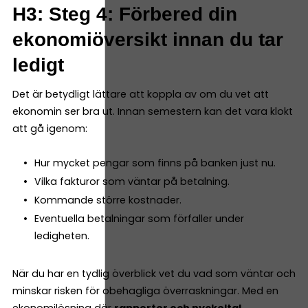
H3: Steg 4: Förbered din
ekonomiöversikt innan du tar
ledigt
Det är betydligt lättare att koppla av om du vet att
ekonomin ser bra ut. Innan semestern kan det vara klokt
att gå igenom:
Hur mycket pengar som finns på banken just nu.
Vilka fakturor som väntar på betalning.
Kommande större kostnader.
Eventuella betalningar som förfaller under
ledigheten.
När du har en tydlig överblick vet du vad som väntar och
minskar risken för obehagliga överraskningar. Med en