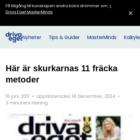
Få tillgång till kunskapen andra bara drömmer om.
»
Driva Eget MasterMinds
Nyheter
Tips & Guider
MasterMinds
Kalkyle
Här är skurkarnas 11 fräcka
metoder
16 juni, 2011
•
Uppdaterades 18 december, 2024
•
3 minuters läsning