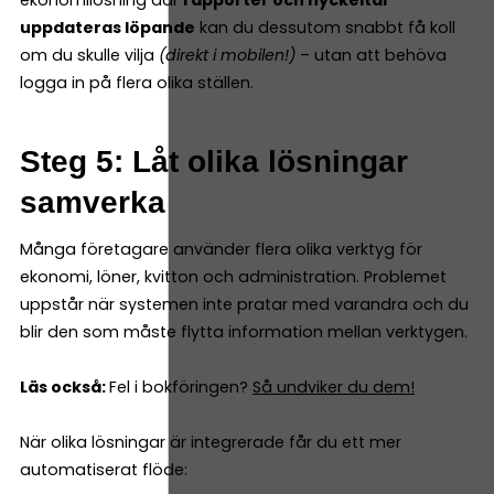
ekonomilösning där
rapporter och nyckeltal
uppdateras löpande
kan du dessutom snabbt få koll
om du skulle vilja
(direkt i mobilen!)
– utan att behöva
logga in på flera olika ställen.
Steg 5: Låt olika lösningar
samverka
Många företagare använder flera olika verktyg för
ekonomi, löner, kvitton och administration. Problemet
uppstår när systemen inte pratar med varandra och du
blir den som måste flytta information mellan verktygen.
Läs också:
Fel i bokföringen?
Så undviker du dem!
När olika lösningar är integrerade får du ett mer
automatiserat flöde: