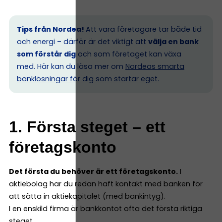
Tips från Nordea!
Att vara företagare tar både tid
och energi – därför är det viktigt att
välja en bank
som förstår dig
och som företaget kan växa
med. Här kan du läsa mer om
Nordeas smarta
banklösningar för dig som startar eget.
1. Första steget – ett
företagskonto
Det första du behöver är ett företagskonto.
I
aktiebolag har du redan haft kontakt med banken för
att sätta in aktiekapitalet (med bankintyg).
I en enskild firma är bankkontot ofta det första riktiga
steget.