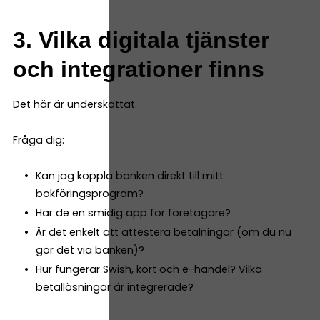
3. Vilka digitala tjänster
och integrationer finns
Det här är underskattat.
Fråga dig:
Kan jag koppla banken direkt till mitt
bokföringsprogram?
Har de en smidig app för företagare?
Är det enkelt att attestera betalningar (om du nu
gör det via banken)?
Hur fungerar Swish, kort och e-handel? Vilka
betallösningar är integrerade?