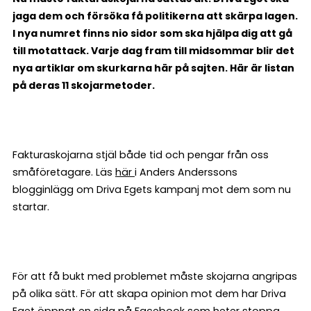
jaga dem och försöka få politikerna att skärpa lagen.
I nya numret finns nio sidor som ska hjälpa dig att gå
till motattack. Varje dag fram till midsommar blir det
nya artiklar om skurkarna här på sajten. Här är listan
på deras 11 skojarmetoder.
Fakturaskojarna stjäl både tid och pengar från oss
småföretagare. Läs
här
i Anders Anderssons
blogginlägg om Driva Egets kampanj mot dem som nu
startar.
För att få bukt med problemet måste skojarna angripas
på olika sätt. För att skapa opinion mot dem har Driva
Eget öppnat en sida på Facebook som heter stoppa