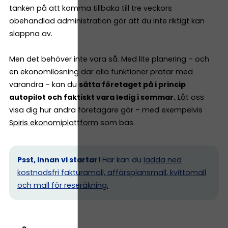
tanken på att komma tillbaka till tre veckors
obehandlad administration gör att du inte riktigt kan
slappna av.
Men det behöver inte vara så. Med lite planering – och
en ekonomilösning där alla funktioner pratar med
varandra – kan du
sätta företaget på i princip
autopilot och faktiskt vara ledig i sommar.
Låt oss
visa dig hur andra företagare gör – med exempelvis
Spiris ekonomiplattform
som bas.
Psst, innan vi startar!
Här kan du
ladda ned
kostnadsfri fakturamall, affärsplansmall, kvittomall
och mall för reseräkning.