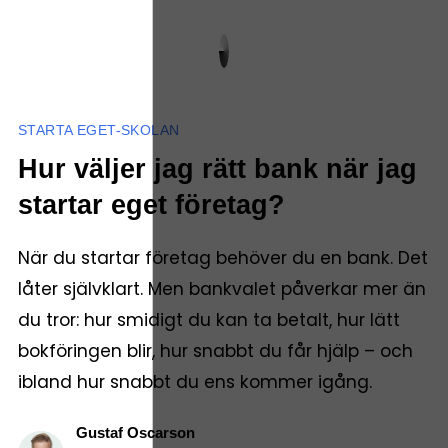
STARTA EGET-SKOLAN
Hur väljer jag rätt bank när jag
startar eget företag?
När du startar företag behöver du en bank. Det
låter självklart. Men bankvalet påverkar mer än
du tror: hur smidigt du kan ta betalt, hur lätt
bokföringen blir, hur snabbt du får hjälp – och
ibland hur snabbt du ens kommer igång.
Gustaf Oscarson