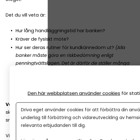
Det du vill veta är:
Hur lång handläggningstid har banken?
Kräver de fysiskt möte?
Hur ser deras rutiner för kundkännedom ut?
(Alla
banker måste göra en riskbedömning enligt
penningtvättslagen. Det är därför de ställer många
frågor i början.)
Vad behöver du ha förberett (affärsplan, budget,
avtal)?
Den här webbplatsen använder cookies
för sta
Varför är detta viktigt?
Jo, hur smidigt det är att
Driva eget använder cookies för att förbättra din anvä
skaffa företagskonto, säger ganska mycket om hur
underlag till förbättring och vidareutveckling av hems
smidig resten av resan med banken kommer att bli.
relevanta erbjudanden till dig.
Vissa banker är snabba och digitala. Andra är mer