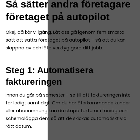
Så sätter andra företagare
företaget på autopilot
Okej, då kör vi igång. Låt oss gå igenom fem smarta
sätt att sätta företaget på autopilot – så att du kan
slappna av och låta verktyg göra ditt jobb.
Steg 1: Automatisera
faktureringen
Innan du går på semester – se till att faktureringen inte
tar ledigt samtidigt. Om du har återkommande kunder
eller abonnemang kan du skapa fakturor i förväg och
schemalägga dem så att de skickas automatiskt vid
rätt datum.