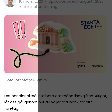
16 mars, 2026
•
Uppdaterades 1 augusti, 2026
•
5 minuters läsning
Montage/Canva
Det handlar alltså inte bara om månadsavgiften. Alright,
låt oss gå igenom hur du väljer rätt bank för ditt
företag.