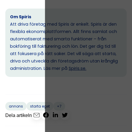
Om Spiris
Att driva företag med Spiris är enkelt. Spiris är den
flexibla ekonomiplattformen. Allt finns samlat och
automatiserat med smarta funktioner – från
bokföring till fakturering och lön. Det ger dig tid till
att fokusera på rätt saker. Det vill säga att starta,
driva och utveckla din företagsdröm utan krånglig
administration. Läs mer på
Spiris.se
.
+7
annons
starta eget
Dela artikeln