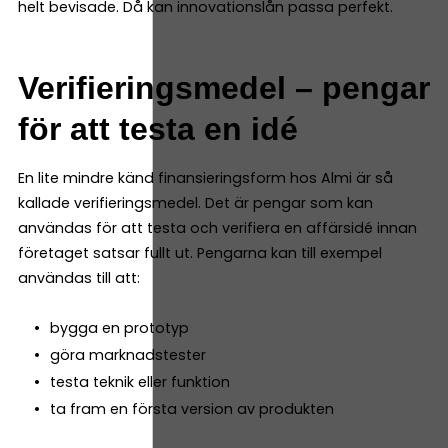
helt bevisade. Då kan innovationslån passa perfekt.
Verifieringsmedel – pengar
för att testa en idé
En lite mindre känd finansieringsform hos Almi är så
kallade verifieringsmedel. Det är pengar som kan
användas för att testa och verifiera en affärsidé innan
företaget satsar fullt ut. Pengarna kan till exempel
användas till att:
bygga en prototyp
göra marknadstester
testa teknik eller funktion
ta fram en första version av produkten