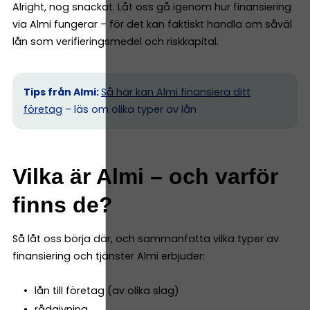
Alright, nog snackat. Låt oss gå igenom hur finansiering
via Almi fungerar – för det kan faktiskt handla om såväl
lån som verifieringsmedel och riskkapital.
Tips från Almi:
Så här kan Almi finansiera ditt
företag
– läs om olika typer av lån
Vilka är Almi – och varför
finns de?
Så låt oss börja där, och sammanfatta vilka typer av
finansiering och tjänster Almi erbjuder:
lån till företag (av olika slag)
rådgivning