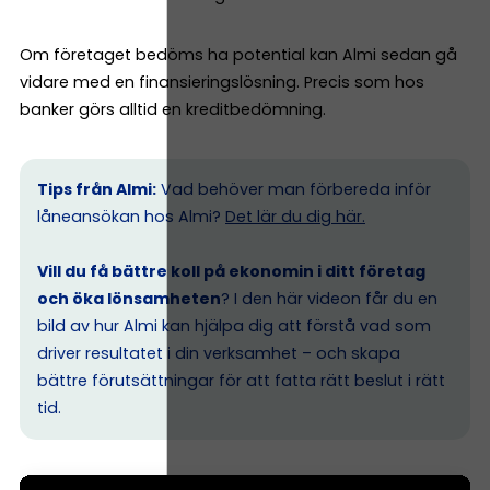
Om företaget bedöms ha potential kan Almi sedan gå
vidare med en finansieringslösning. Precis som hos
banker görs alltid en kreditbedömning.
Tips från Almi:
Vad behöver man förbereda inför
låneansökan hos Almi?
Det lär du dig här.
Vill du få bättre koll på ekonomin i ditt företag
och öka lönsamheten
? I den här videon får du en
bild av hur Almi kan hjälpa dig att förstå vad som
driver resultatet i din verksamhet – och skapa
bättre förutsättningar för att fatta rätt beslut i rätt
tid.