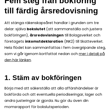
Fem steg från bokföring
till färdig årsredovisning
Att stänga räkenskapsåret handlar i grunden om tre
delar: själva
bokslutet
(att sammanställa och justera
bokföringen),
årsredovisningen
till Bolagsverket och
företagets
inkomstdeklaration
(INK2) till Skatteverket.
Hela flödet kan sammanfattas i fem övergripande steg,
som vi går igenom kortfattat nedan och
mer i detalj på
den här länken
.
1. Stäm av bokföringen
Börja med att säkerställa att alla affärshändelser är
bokförda och att eventuella periodiseringar, lager och
andra justeringar är gjorda. Nu gör du även din
momsrapport för bokslutsperioden.