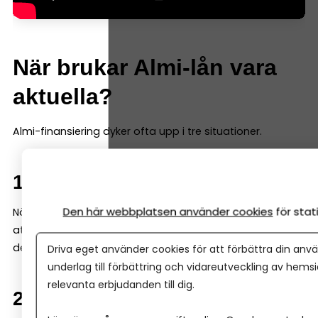
När brukar Almi-lån vara
aktuella?
Almi-finansiering dyker ofta upp i tre situationer.
1. Tidig fas
Den här webbplatsen använder cookies
för sta
När ett företag fortfarande är ungt kan banken tycka
att underlaget är begränsat. Då kan Almi gå in med en
del av finansieringen – ofta genom ett s k mikrolån.
Driva eget använder cookies för att förbättra din anvä
underlag till förbättring och vidareutveckling av hems
relevanta erbjudanden till dig.
2. Tillväxt och expansion