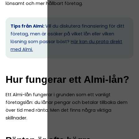
lönsamt och mer hållbart företag.
Tips från Almi:
Vill du diskutera finansiering för ditt
företag, men är osäker på vilket lån eller vilken
lösning som passar bäst?
Här kan du prata direkt
med Almi.
Hur fungerar ett Almi-lån?
Ett Almi-lån fungerar i grunden som ett vanligt
företagslån: du lånar pengar och betalar tillbaka dem
över tid med ränta. Men det finns några viktiga
skillnader.