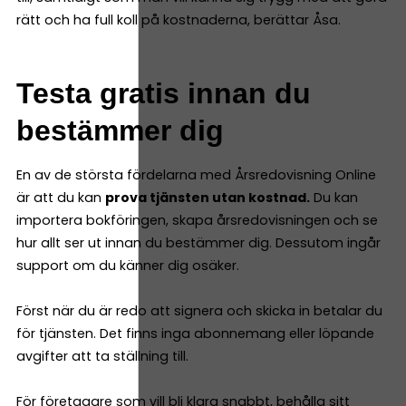
rätt och ha full koll på kostnaderna, berättar Åsa.
Testa gratis innan du
bestämmer dig
En av de största fördelarna med Årsredovisning Online
är att du kan
prova tjänsten utan kostnad.
Du kan
importera bokföringen, skapa årsredovisningen och se
hur allt ser ut innan du bestämmer dig. Dessutom ingår
support om du känner dig osäker.
Först när du är redo att signera och skicka in betalar du
för tjänsten. Det finns inga abonnemang eller löpande
avgifter att ta ställning till.
För företagare som vill bli klara snabbt, behålla sitt