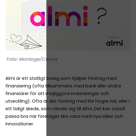
Montage/Canva
Almi är ett statligt bolag som hjälper företag med
finansiering (ofta tillsammans med bank eller andra
finansiärer för att möjliggöra investeringar och
utveckling). Ofta är det företag med lite högre risk, eller i
ett tidigt skede, som vänder sig till Almi. Det kan också
passa bra när företaget ska växa med nya idéer och
innovationer.