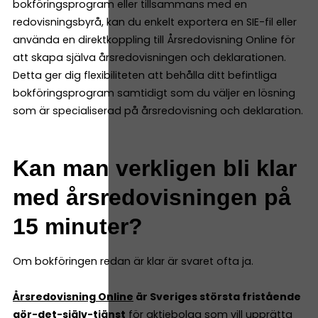
bokföringsprogram eller tillsammans med en
redovisningsbyrå, kan du enkelt exportera en SIE-fil eller
använda en direktkoppling till Årsredovisning Online för
att skapa själva årsredovisningen och deklarationen.
Detta ger dig flexibiliteten att behålla ditt befintliga
bokföringsprogram samtidigt som du väljer en lösning
som är specialiserad på årsredovisning och deklaration.
Kan man verkligen bli klar
med årsredovisningen på
15 minuter?
Om bokföringen redan är klar är svaret ofta ja.
Årsredovisning Online
är Sveriges största fristående
gör-det-själv-tjänst
för aktiebolag som vill upprätta