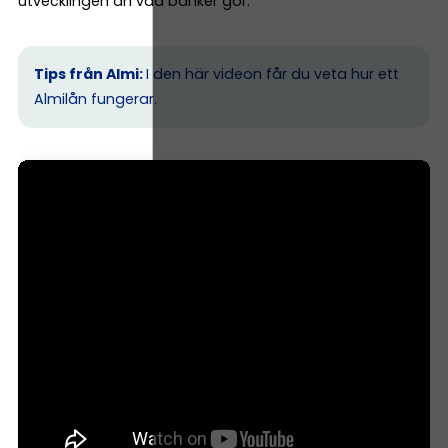
utvecklingen än vad banker gör.
Tips från Almi:
I den här videon får du veta hur ett
Almilån fungerar.