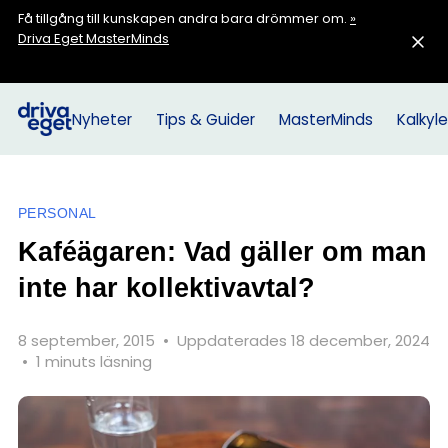
Få tillgång till kunskapen andra bara drömmer om.
»
Driva Eget MasterMinds
Nyheter
Tips & Guider
MasterMinds
Kalkyle
PERSONAL
Kaféägaren: Vad gäller om man
inte har kollektivavtal?
8 september, 2015
•
Uppdaterades 18 december, 2024
•
1 minuts läsning