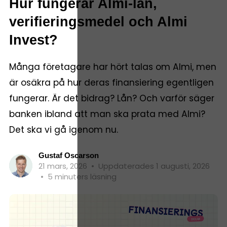
Hur fungerar Almi-lån,
verifieringsmedel och Almi
Invest?
Många företagare har hört talas om Almi, men
är osäkra på hur deras finansiering egentligen
fungerar. Är det bidrag? Lån? Och varför säger
banken ibland att man ska prata med Almi?
Det ska vi gå igenom nu.
Gustaf Oscarson
21 mars, 2026
•
Uppdaterades 1 augusti, 2026
•
5 minuters läsning