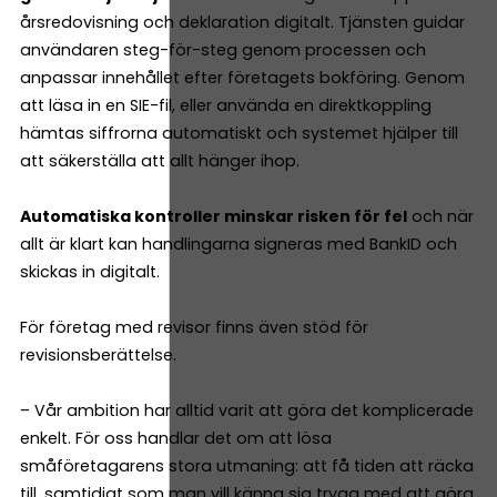
årsredovisning och deklaration digitalt. Tjänsten guidar
användaren steg-för-steg genom processen och
anpassar innehållet efter företagets bokföring. Genom
att läsa in en SIE-fil, eller använda en direktkoppling
hämtas siffrorna automatiskt och systemet hjälper till
att säkerställa att allt hänger ihop.
Automatiska kontroller minskar risken för fel
och när
allt är klart kan handlingarna signeras med BankID och
skickas in digitalt.
För företag med revisor finns även stöd för
revisionsberättelse.
– Vår ambition har alltid varit att göra det komplicerade
enkelt. För oss handlar det om att lösa
småföretagarens stora utmaning: att få tiden att räcka
till, samtidigt som man vill känna sig trygg med att göra