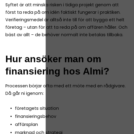
Syftet är att minska risken i tidiga projekt genom att
först ta reda på om idén faktiskt fungerar i praktiken.
Verifieringsmedel är alltså inte till för att bygga ett helt
företag – utan för att ta reda på om affären håller. Och
bäst av allt – de behöver normalt inte betalas tillbaka.
Hur ansöker man om
finansiering hos Almi?
Processen börjar ofta med ett möte med en rådgivare.
Då går ni igenom:
företagets situation
finansieringsbehov
affärsplan
marknad och strategi