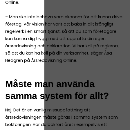
Online
.
– Man ska inte behöva vara ekonom för att kunna driva
företag. Vår vision har varit att baka in allt krångligt
regelverk i en smart tjänst, så att du som företagare
kan känna dig trygg med att upprätta din egen
årsredovisning och deklaration. Vi har koll på reglerna,
så att du kan ha koll på din verksamhet, säger Åsa
Hedgren på Årsredovisning Online.
Måste man använda
samma system för allt?
Nej. Det är en vanlig missuppfattning att
årsredovisningen måste göras i samma system som
bokföringen. Har du bokfört året i exempelvis ett