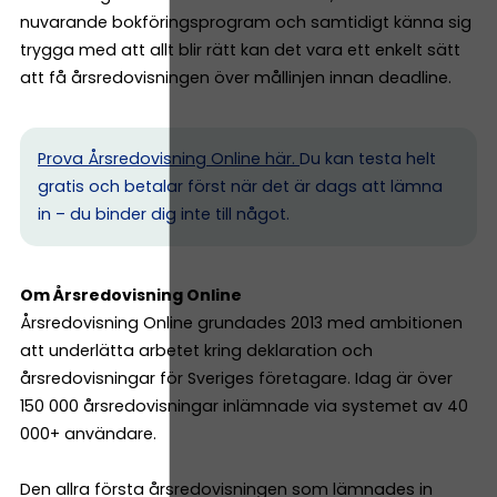
nuvarande bokföringsprogram och samtidigt känna sig
trygga med att allt blir rätt kan det vara ett enkelt sätt
att få årsredovisningen över mållinjen innan deadline.
Prova Årsredovisning Online här.
Du kan testa helt
gratis och betalar först när det är dags att lämna
in – du binder dig inte till något.
Om Årsredovisning Online
Årsredovisning Online grundades 2013 med ambitionen
att underlätta arbetet kring deklaration och
årsredovisningar för Sveriges företagare. Idag är över
150 000 årsredovisningar inlämnade via systemet av 40
000+ användare.
Den allra första årsredovisningen som lämnades in