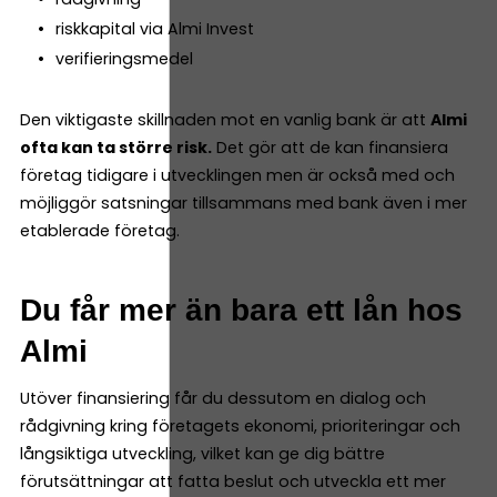
riskkapital via Almi Invest
verifieringsmedel
Den viktigaste skillnaden mot en vanlig bank är att
Almi
ofta kan ta större risk.
Det gör att de kan finansiera
företag tidigare i utvecklingen men är också med och
möjliggör satsningar tillsammans med bank även i mer
etablerade företag.
Du får mer än bara ett lån hos
Almi
Utöver finansiering får du dessutom en dialog och
rådgivning kring företagets ekonomi, prioriteringar och
långsiktiga utveckling, vilket kan ge dig bättre
förutsättningar att fatta beslut och utveckla ett mer