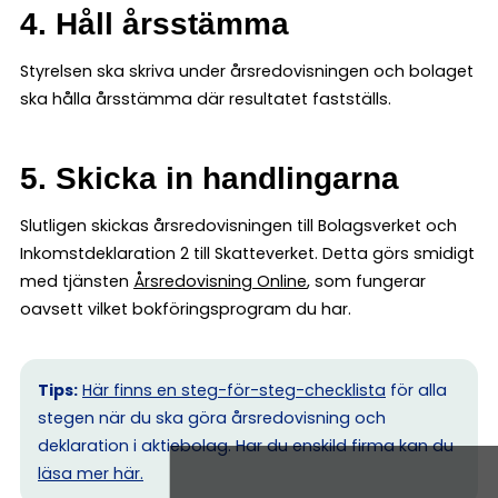
4. Håll årsstämma
Styrelsen ska skriva under årsredovisningen och bolaget
ska hålla årsstämma där resultatet fastställs.
5. Skicka in handlingarna
Slutligen skickas årsredovisningen till Bolagsverket och
Inkomstdeklaration 2 till Skatteverket. Detta görs smidigt
med tjänsten
Årsredovisning Online
, som fungerar
oavsett vilket bokföringsprogram du har.
Tips:
Här finns en steg-för-steg-checklista
för alla
stegen när du ska göra årsredovisning och
deklaration i aktiebolag. Har du enskild firma kan du
l
äsa mer här.