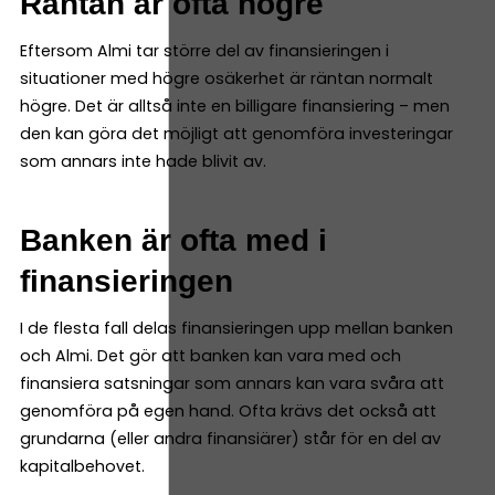
Räntan är ofta högre
Eftersom Almi tar större del av finansieringen i
situationer med högre osäkerhet är räntan normalt
högre. Det är alltså inte en billigare finansiering – men
den kan göra det möjligt att genomföra investeringar
som annars inte hade blivit av.
Banken är ofta med i
finansieringen
I de flesta fall delas finansieringen upp mellan banken
och Almi. Det gör att banken kan vara med och
finansiera satsningar som annars kan vara svåra att
genomföra på egen hand. Ofta krävs det också att
grundarna (eller andra finansiärer) står för en del av
kapitalbehovet.