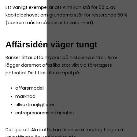
Ett vanligt exempel är att Almi kan stå för 50 % av
kapitalbehovet om grundarna står för resterande 50 %
(banken måste således inte vara med).
Affärsidén väger tungt
Banker tittar ofta mycket på historiska siffror. Almi
lägger däremot ofta lika stor vikt vid företagets
potential. De tittar till exempel på:
affärsmodell
marknad
tillväxtmöjligheter
entreprenörens erfarenhet
Det gör att Almi ofta kan finansiera företag tidigare i