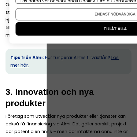
Läs gärna vår
personuppgiftspolicy
. Om du samtycker t
Om ett företag vill växa snabbt kan kapitalbehovet bli
Om du vill ändra ditt val i efterhand hittar du den möjl
större än vad banken är bekväm med. Här kan Almi
ENDAST NÖDVÄNDIGA
hjälpa till med exempelvis företagslån eller
tillväxtlån, ofta i kombination med bank för att
TILLÅT ALLA
möjliggöra hela satsningen.
Tips från Almi:
Hur fungerar Almis tillväxtlån?
Läs
mer här.
3. Innovation och nya
produkter
Företag som utvecklar nya produkter eller tjänster kan
också få finansiering via Almi. Det gäller särskilt projekt
där potentialen finns – men där intäkterna ännu inte är