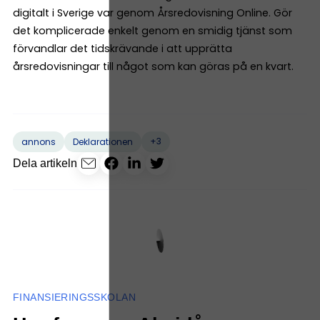
digitalt i Sverige var genom Årsredovisning Online. Gör
det komplicerade enkelt genom en smidig tjänst som
förvandlar det tidskrävande i att upprätta
årsredovisningar till något som kan göras på en kvart.
+3
annons
Deklarationen
Dela artikeln
FINANSIERINGSSKOLAN