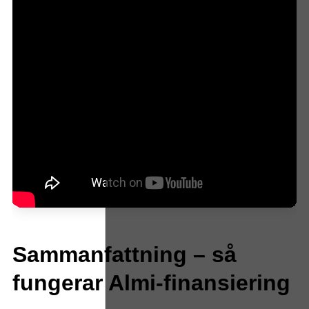
Sammanfattning – så
fungerar Almi-finansiering