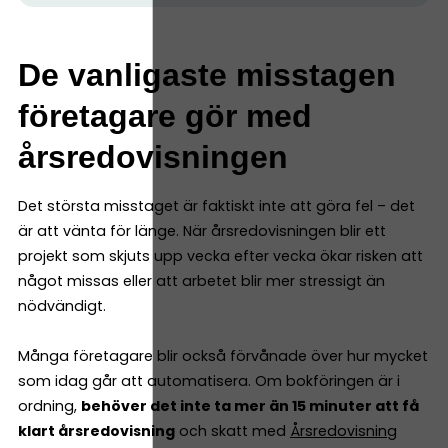
De vanligaste misstagen
företagare gör med
årsredovisningen
Det största misstaget är faktiskt inte att göra fel – det
är att vänta för länge. När årsredovisningen blir ett
projekt som skjuts upp vecka efter vecka ökar risken att
något missas eller att arbetet blir mer stressigt än
nödvändigt.
Många företagare blir också förvånade över hur mycket
som idag går att automatisera. Om bokföringen är i
ordning,
behöver det inte ta mer än 15 minuter att få
klart årsredovisning
och skatt med
Årsredovisning