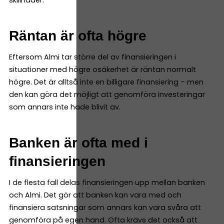
Räntan är ofta högre
Eftersom Almi tar större del av finansieringen i
situationer med högre osäkerhet är räntan normalt
högre. Det är alltså inte en billigare finansiering – men
den kan göra det möjligt att genomföra investeringar
som annars inte hade blivit av.
Banken är ofta med i
finansieringen
I de flesta fall delas finansieringen upp mellan banken
och Almi. Det gör att banken kan vara med och
finansiera satsningar som annars kan vara svåra att
genomföra på egen hand. Ofta krävs det också att