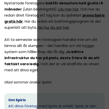
Nystartade företagare
bokför dessutom helt gratis i 6
månader
(utan bindningstid)
.
Läs mer här.
Och har du
redan drivit företag ett tag kan du självklart
prova Spiris
gratis här
. Har du redan ett bokföringsprogram är det
superlätt att byta,
läs hur du gör här.
Att ta semester som företagare handlar inte om att
lämna allt åt slumpen – det handlar om att bygga
system som håller ihop det åt dig.
Ju bättre
infrastruktur du har på plats, desto friare är du att
faktiskt vara ledig.
Och det är väl ändå lite av vitsen
med att driva eget.
Glad sommar önskar Spiris!
Om Spiris
Att driva företag med Spiris är enkelt. Spiris är den