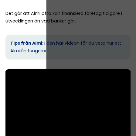
Det gör att Almi ofta kan finansiera företag tidigare i
utvecklingen än vad banker gör.
Tips från Almi:
I den här videon får du veta hur ett
Almilån fungerar.