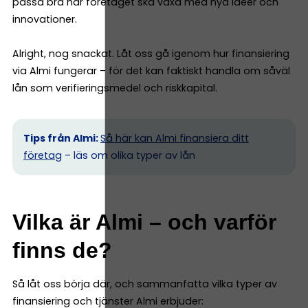
passa bra när företaget ska växa med nya idéer och
innovationer.
Alright, nog snackat. Låt oss gå igenom hur finansiering
via Almi fungerar – för det kan faktiskt handla om såväl
lån som verifieringsmedel och riskkapital.
Tips från Almi:
Så här kan Almi finansiera ditt
företag
– läs om olika typer av lån
Vilka är Almi – och varför
finns de?
Så låt oss börja där, och sammanfatta vilka typer av
finansiering och tjänster Almi erbjuder: