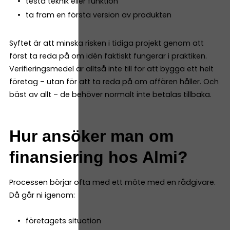
testa teknik eller funktion
ta fram en första version av produkten
Syftet är att minska risken i tidiga projekt genom att
först ta reda på om idén faktiskt fungerar i praktiken.
Verifieringsmedel är alltså inte till för att bygga ett helt
företag – utan för att ta reda på om affären håller. Och
bäst av allt – de behöver normalt inte betalas tillbaka.
Hur ansöker man om
finansiering hos Almi?
Processen börjar ofta med ett möte med en rådgivare.
Då går ni igenom:
företagets situation