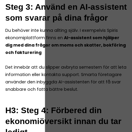
Steg 3: Använd en AI-assistent
som svarar på dina frågor
Du behöver inte kunna allting själv. I exempelvis Spiris
ekonomiplattform finns en
AI-assistent som hjälper
dig med dina frågor om moms och skatter, bokföring
och fakturering
Det innebär att du slipper avbryta semestern för att leta
information eller kontakta support. Smarta företagare
använder den inbyggda AI-assistenten för att få svar
snabbare och fatta bättre beslut.
H3: Steg 4: Förbered din
ekonomiöversikt innan du tar