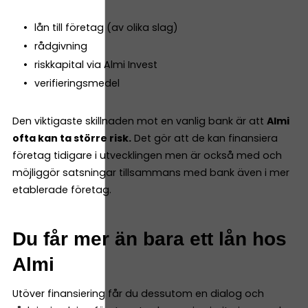
lån till företag (av olika slag)
rådgivning
riskkapital via Almi Invest
verifieringsmedel
Den viktigaste skillnaden mot en vanlig bank är att
Almi
ofta kan ta större risk.
Det gör att de kan finansiera
företag tidigare i utvecklingen men är också med och
möjliggör satsningar tillsammans med bank även i mer
etablerade företag.
Du får mer än bara ett lån hos
Almi
Utöver finansiering får du dessutom en dialog och