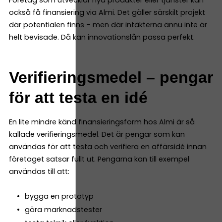
också få finansiering via Almi. Det gäller särskilt projekt
där potentialen finns – men där intäkterna ännu inte är
helt bevisade. Då kan innovationslån passa perfekt.
Verifieringsmedel – pengar
för att testa en idé
En lite mindre känd finansieringsform hos Almi är så
kallade verifieringsmedel. Det är pengar som kan
användas för att testa och verifiera en affärsidé innan
företaget satsar fullt ut. Pengarna kan till exempel
användas till att:
bygga en prototyp
göra marknadstester