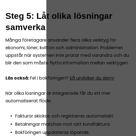
Steg 5: Låt olika lösningar
samverka
Många företagare använder flera olika verktyg för
ekonomi, löner, kvitton och administration. Problemet
uppstår när systemen inte pratar med varandra och du
blir den som måste flytta information mellan verktygen.
Läs också:
Fel i bokföringen?
Så undviker du dem!
När olika lösningar är integrerade får du ett mer
automatiserat flöde:
Fakturor skickas och registreras automatiskt.
Betalningar matchas mot rätt kundfaktura.
Bokföringen uppdateras löpande.