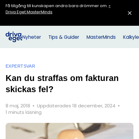
Få tillgång till kunskapen andra bara drömmer om.
»
Driva Eget MasterMinds
Nyheter
Tips & Guider
MasterMinds
Kalkyle
EXPERTSVAR
Kan du straffas om fakturan
skickas fel?
8 maj, 2018
•
Uppdaterades 18 december, 2024
•
1 minuts läsning