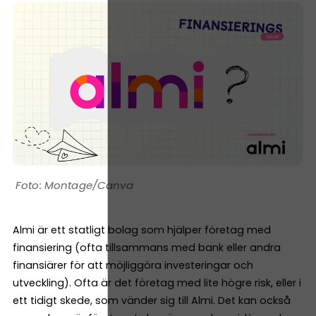
Montage/Canva
Almi är ett statligt bolag som hjälper företag med
finansiering (ofta tillsammans med bank eller andra
finansiärer för att möjliggöra investeringar och
utveckling). Ofta är det företag med lite högre risk, eller i
ett tidigt skede, som vänder sig till Almi. Det kan också