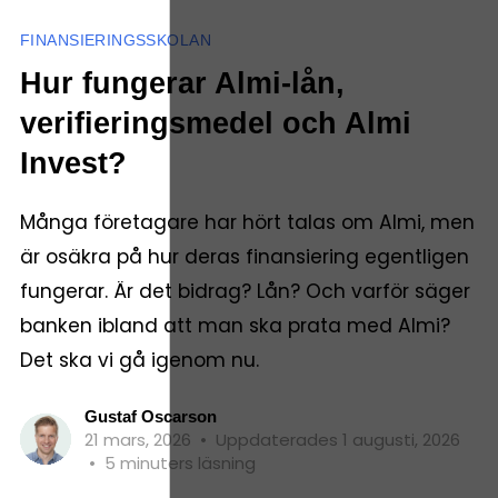
FINANSIERINGSSKOLAN
Hur fungerar Almi-lån,
verifieringsmedel och Almi
Invest?
Många företagare har hört talas om Almi, men
är osäkra på hur deras finansiering egentligen
fungerar. Är det bidrag? Lån? Och varför säger
banken ibland att man ska prata med Almi?
Det ska vi gå igenom nu.
Gustaf Oscarson
21 mars, 2026
•
Uppdaterades 1 augusti, 2026
•
5 minuters läsning