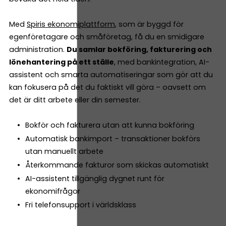
Med
Spiris ekonomiplattform
, som är byggd för
egenföretagare och småföretag, få du en smidigare
administration.
Du samlar bokföring, fakturering och
lönehantering på ett ställe
, med bankintegration, AI-
assistent och smarta automatiseringar som gör att du
kan fokusera på det du faktiskt vill göra – oavsett om
det är ditt arbete eller din semester.
Bokför och fakturera utan att kunna bokföring
Automatisk bankimport – transaktioner bokförs
utan manuellt arbete
Återkommande fakturor som skickas automatiskt
AI-assistent tillgänglig dygnet runt för
ekonomifrågor
Fri telefonsupport i världsklass