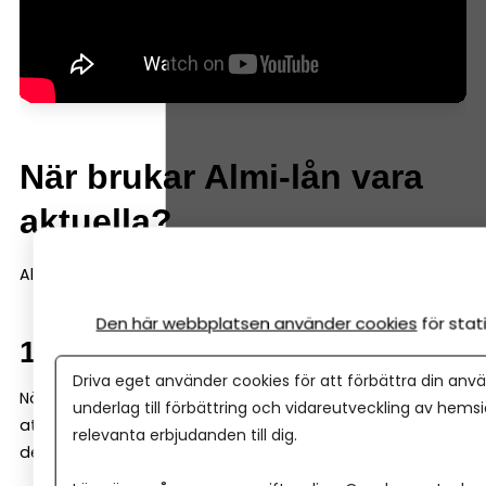
När brukar Almi-lån vara
aktuella?
Almi-finansiering dyker ofta upp i tre situationer.
Den här webbplatsen använder cookies
för sta
1. Tidig fas
Driva eget använder cookies för att förbättra din anvä
När ett företag fortfarande är ungt kan banken tycka
underlag till förbättring och vidareutveckling av hems
att underlaget är begränsat. Då kan Almi gå in med en
relevanta erbjudanden till dig.
del av finansieringen – ofta genom ett s k mikrolån.