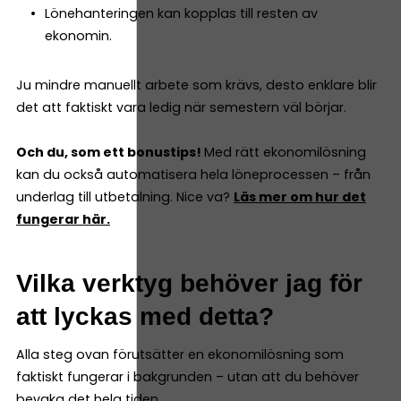
Lönehanteringen kan kopplas till resten av
ekonomin.
Ju mindre manuellt arbete som krävs, desto enklare blir
det att faktiskt vara ledig när semestern väl börjar.
Och du, som ett bonustips!
Med rätt ekonomilösning
kan du också automatisera hela löneprocessen – från
underlag till utbetalning. Nice va?
Läs mer om hur det
fungerar här.
Vilka verktyg behöver jag för
att lyckas med detta?
Alla steg ovan förutsätter en ekonomilösning som
faktiskt fungerar i bakgrunden – utan att du behöver
bevaka det hela tiden.