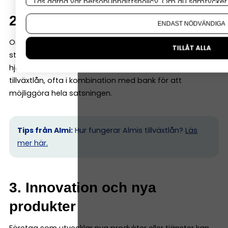
Läs gärna vår
personuppgiftspolicy
. Om du samtycker t
Om du vill ändra ditt val i efterhand hittar du den möjl
2. Tillväxt och expansion
ENDAST NÖDVÄNDIGA
Om ett företag vill växa snabbt kan kapitalbehovet bli
TILLÅT ALLA
större än vad banken är bekväm med. Här kan Almi
hjälpa till med exempelvis företagslån eller
tillväxtlån, ofta i kombination med bank för att
möjliggöra hela satsningen.
Tips från Almi:
Hur fungerar Almis tillväxtlån?
Läs
mer här.
3. Innovation och nya
produkter
Företag som utvecklar nya produkter eller tjänster kan