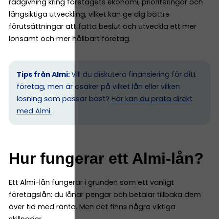
rådgivning kring företagets ekonomi, prioriteringar och
långsiktiga utveckling, vilket kan ge dig bättre
förutsättningar att fatta beslut och utveckla ett mer
lönsamt och mer hållbart företag.
Tips från Almi:
Vill du diskutera finansiering för ditt
företag, men är osäker på vilket lån eller vilken
lösning som passar bäst?
Här kan du prata direkt
med Almi.
Hur fungerar ett Almi-lån?
Ett Almi-lån fungerar i grunden som ett vanligt
företagslån: du lånar pengar och betalar tillbaka dem
över tid med ränta. Men det finns några viktiga
skillnader.