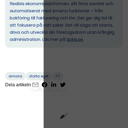
flexibla ekonomiplattformen. Allt finns samlat och
automatiserat med smarta funktioner – från
bokföring till fakturering och lön. Det ger dig tid till
att fokusera på rätt saker. Det vill säga att starta,
driva och utveckla din företagsdröm utan krånglig
administration. Läs mer på
Spiris.se
.
+7
annons
starta eget
Dela artikeln