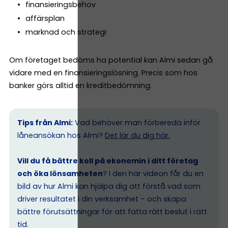
finansieringsbehov
affärsplan
marknad och strategi
Om företaget bedöms ha potential kan Almi sedan gå
vidare med en finansieringslösning. Precis som hos
banker görs alltid en kreditbedömning.
Tips från Almi:
Vad behöver man förbereda inför
låneansökan hos Almi?
Det lär du dig här.
Vill du få bättre koll på ekonomin i ditt företag
och öka lönsamheten
? I den här videon får du en
bild av hur Almi kan hjälpa dig att förstå vad som
driver resultatet i din verksamhet – och skapa
bättre förutsättningar för att fatta rätt beslut i rätt
tid.