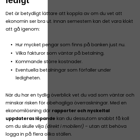
ledigt
Det är betydligt lättare att koppla av om du vet att
ekonomin ser bra ut. Innan semestern kan det vara klokt
att gå igenom:
Hur mycket pengar som finns på banken just nu.
Vilka fakturor som väntar på betalning.
Kommande större kostnader.
Eventuella betalningar som förfaller under
ledigheten.
När du har en tydlig överblick vet du vad som väntar och
minskar risken för obehagliga överraskningar. Med en
ekonomilösning där
rapporter och nyckeltal
uppdateras löpande
kan du dessutom snabbt få koll
om du skulle vilja
(direkt i mobilen!)
– utan att behöva
logga in på flera olika ställen.