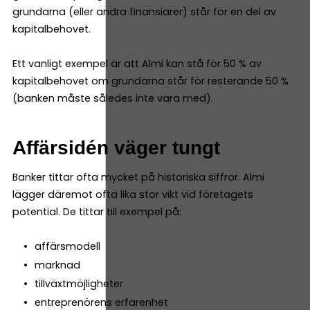
grundarna (eller andra finansiärer) står för en del av
kapitalbehovet.
Ett vanligt exempel är att Almi kan stå för 50 % av
kapitalbehovet om grundarna står för resterande 50 %
(banken måste således inte vara med).
Affärsidén väger tungt
Banker tittar ofta mycket på historiska siffror. Almi
lägger däremot ofta lika stor vikt vid företagets
potential. De tittar till exempel på:
affärsmodell
marknad
tillväxtmöjligheter
entreprenörens erfarenhet