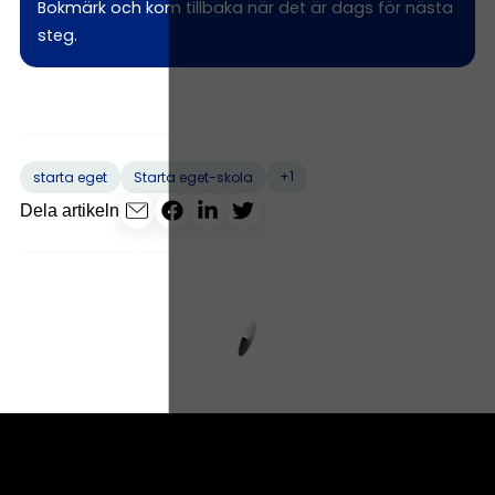
Bokmärk och kom tillbaka när det är dags för nästa
steg.
+1
starta eget
Starta eget-skola
Dela artikeln