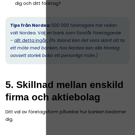
dig och ditt företag?
Tips från Nordea:
500 000 företagare har redan
valt Nordea. Välj en bank som förstår företagande
–
allt detta ingår.
(Ps. I
bland kan det vara skönt att ta
ett möte med banken, hos Nordea kan alla företag
oavsett storlek boka ett personligt möte.)
5. Skillnad mellan enskild
firma och aktiebolag
Ditt val av företagsform påverkar hur banken bedömer
dig.