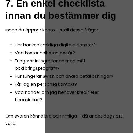
7. En enkel checklista
innan du bestämmer dig
Innan du öppnar konto – ställ dessa frågor:
Har banken smidiga digitala tjänster?
Vad kostar helheten per år?
Fungerar integrationen med mitt
bokföringsprogram?
Hur fungerar Swish och andra betallösningar?
Får jag en personlig kontakt?
Vad händer om jag behöver kredit eller
finansiering?
Om svaren känns bra och rimliga – då är det dags att
välja.