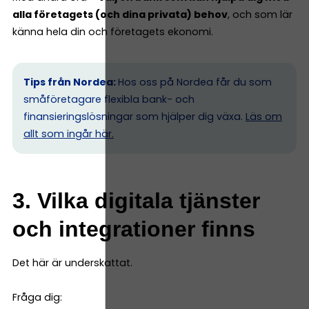
alla företagets (och dina privata) behov
, och som lär
känna hela din och företagets ekonomi.
Tips från Nordea:
Hos oss på Nordea får du som
småföretagare flexibla bank- och
finansieringslösningar som hjälper dig växa.
Läs om
allt som ingår här.
3. Vilka digitala tjänster
och integrationer finns
Det här är underskattat.
Fråga dig: