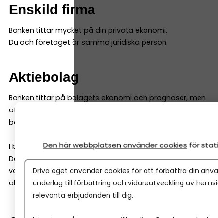
Enskild firma
Banken tittar mycket på din privata ekonomi.
Du och företaget är samma juridiska person.
Aktiebolag
Banken tittar på bolagets ekonomi och prognoser, men
ofta också på dig som ägare (för lån kan de kräva
borgen och andra säkerheter).
Den här webbplatsen använder cookies
för sta
I båda fallen gör banken en riskbedömning.
Det är normalt – och inget personligt. Därför kan det
Driva eget använder cookies för att förbättra din anvä
vara smart att jämföra fler banker, för att få fler
underlag till förbättring och vidareutveckling av hems
alternativ.
relevanta erbjudanden till dig.