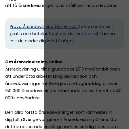
att få årsredovisningen över mållinjen innan deadline.
Prova Årsredovisning Online här.
Du kan testa helt
gratis och betalar först när det är dags att lämna
in – du binder dig inte till något.
Om Årsredovisning Online
Årsredovisning Online grundades 2013 med ambitionen
att underlätta arbetet kring deklaration och
årsredovisningar för Sveriges företagare. Idag är över
150 000 årsredovisningar inlämnade via systemet av 40
000+ användare.
Den allra första årsredovisningen som lämnades in
digitalt i Sverige var genom Årsredovisning Online. Gör
det komplicerade enkelt genom en smidig tjänst som