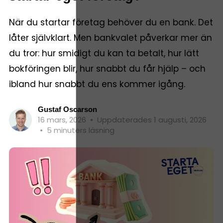
När du startar företag behöver du en bank. Det
låter självklart. Men bankvalet påverkar mer än
du tror: hur smidigt du kan ta betalt, hur lätt
bokföringen blir, hur snabbt du får hjälp – och
ibland hur snabbt du ens kommer igång.
Gustaf Oscarson
16 mars, 2026
•
Uppdaterades 1 augusti, 2026
•
5 minuters läsning