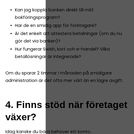
Kan jag koppla banken direkt till mitt
bokföringsprogram?
Har de en smidig app för företagare?
Är det enkelt att attestera betalningar (om du nu
gör det via banken)?
Hur fungerar Swish, kort och e-handel? Vilka
betallösningar är integrerade?
Om du sparar 2 timmar i månaden på smidigare
administration är det ofta mer värt än en lägre avgift.
4. Finns stöd när företaget
växer?
Idag kanske du bara behöver ett konto.