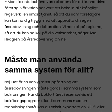
– Man ska inte behöva vara ekonom för att kunna driva
företag. Vår vision har varit att baka in allt krångligt
regelverk i en smart tjänst, så att du som företagare
kan känna dig trygg med att upprätta din egen
årsredovisning och deklaration. Vi har koll på reglerna,
så att du kan ha koll på din verksamhet, säger Åsa
Hedgren på Årsredovisning Online.
Måste man använda
samma system för allt?
Nej. Det är en vanlig missuppfattning att
årsredovisningen måste göras i samma system som
bokföringen. Har du bokfört året i exempelvis ett
bokföringsprogram eller tillsammans med en
redovisningsbyrå, kan du enkelt exportera en SIE-fil eller