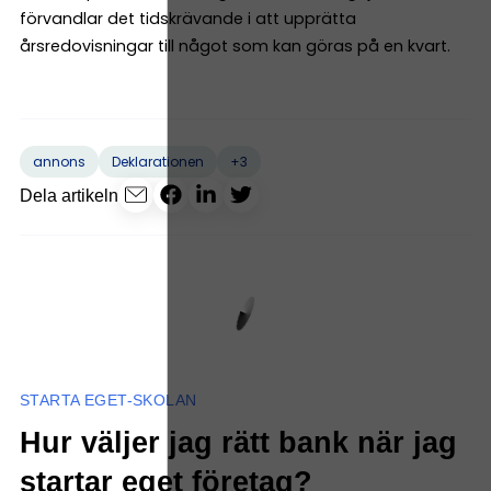
förvandlar det tidskrävande i att upprätta
årsredovisningar till något som kan göras på en kvart.
+3
annons
Deklarationen
Dela artikeln
STARTA EGET-SKOLAN
Hur väljer jag rätt bank när jag
startar eget företag?