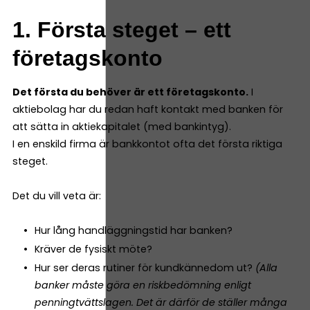
1. Första steget – ett
företagskonto
Det första du behöver är ett företagskonto.
I
aktiebolag har du redan haft kontakt med banken för
att sätta in aktiekapitalet (med bankintyg).
I en enskild firma är bankkontot ofta det första riktiga
steget.
Det du vill veta är:
Hur lång handläggningstid har banken?
Kräver de fysiskt möte?
Hur ser deras rutiner för kundkännedom ut?
(Alla
banker måste göra en riskbedömning enligt
penningtvättslagen. Det är därför de ställer många