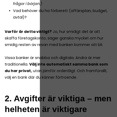
frågor i början.)
Vad behöver du ha förberett (affärsplan, budget,
avtal)?
Varför är detta viktigt?
Jo, hur smidigt det är att
skaffa företagskonto, säger ganska mycket om hur
smidig resten av resan med banken kommer att bli.
Vissa banker är snabba och digitala. Andra är mer
traditionella.
Välj inte automatiskt samma bank som
du har privat,
utan jämför ordentligt. Och framförallt,
välj en bank där du känner förtroende.
2. Avgifter är viktiga – men
helheten är viktigare