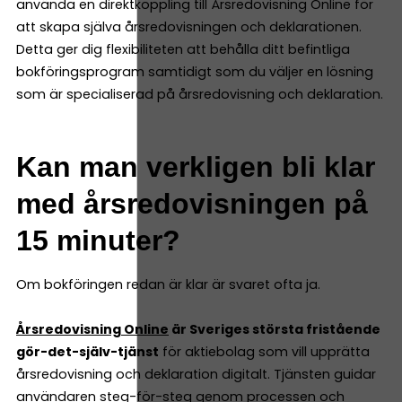
använda en direktkoppling till Årsredovisning Online för
att skapa själva årsredovisningen och deklarationen.
Detta ger dig flexibiliteten att behålla ditt befintliga
bokföringsprogram samtidigt som du väljer en lösning
som är specialiserad på årsredovisning och deklaration.
Kan man verkligen bli klar
med årsredovisningen på
15 minuter?
Om bokföringen redan är klar är svaret ofta ja.
Årsredovisning Online
är Sveriges största fristående
gör-det-själv-tjänst
för aktiebolag som vill upprätta
årsredovisning och deklaration digitalt. Tjänsten guidar
användaren steg-för-steg genom processen och