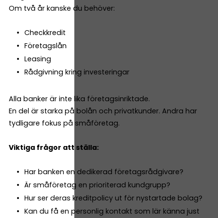
Om två år kanske du behöver:
Checkkredit
Företagslån
Leasing
Rådgivning kring investeringar
Alla banker är inte lika företagsinriktade.
En del är starka på bolån och privatkunder. Andra har
tydligare fokus på småföretag.
Viktiga frågor att ställa:
Har banken en dedikerad företagsrådgivare?
Är småföretag en prioriterad kundgrupp?
Hur ser deras kreditpolicy ut för nystartade bolag?
Kan du få en personlig kontakt som lär känna just