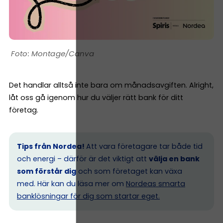
Montage/Canva
Det handlar alltså inte bara om månadsavgiften. Alright,
låt oss gå igenom hur du väljer rätt bank för ditt
företag.
Tips från Nordea!
Att vara företagare tar både tid
och energi – därför är det viktigt att
välja en bank
som förstår dig
och som företaget kan växa
med. Här kan du läsa mer om
Nordeas smarta
banklösningar för dig som startar eget.