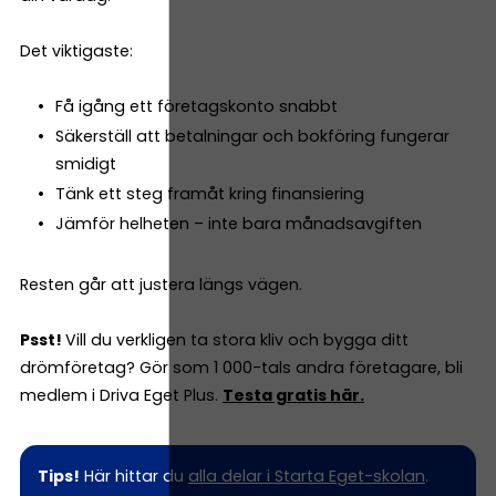
Det viktigaste:
Få igång ett företagskonto snabbt
Säkerställ att betalningar och bokföring fungerar
smidigt
Tänk ett steg framåt kring finansiering
Jämför helheten – inte bara månadsavgiften
Resten går att justera längs vägen.
Psst!
Vill du verkligen ta stora kliv och bygga ditt
drömföretag? Gör som 1 000-tals andra företagare, bli
medlem i Driva Eget Plus.
Testa gratis här.
Tips!
Här hittar du
alla delar i Starta Eget-skolan
.