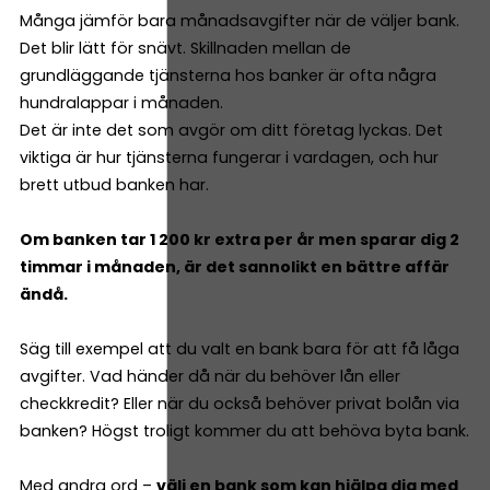
Många jämför bara månadsavgifter när de väljer bank.
Det blir lätt för snävt. Skillnaden mellan de
grundläggande tjänsterna hos banker är ofta några
hundralappar i månaden.
Det är inte det som avgör om ditt företag lyckas. Det
viktiga är hur tjänsterna fungerar i vardagen, och hur
brett utbud banken har.
Om banken tar 1 200 kr extra per år men sparar dig 2
timmar i månaden, är det sannolikt en bättre affär
ändå.
Säg till exempel att du valt en bank bara för att få låga
avgifter. Vad händer då när du behöver lån eller
checkkredit? Eller när du också behöver privat bolån via
banken? Högst troligt kommer du att behöva byta bank.
Med andra ord –
välj en bank som kan hjälpa dig med