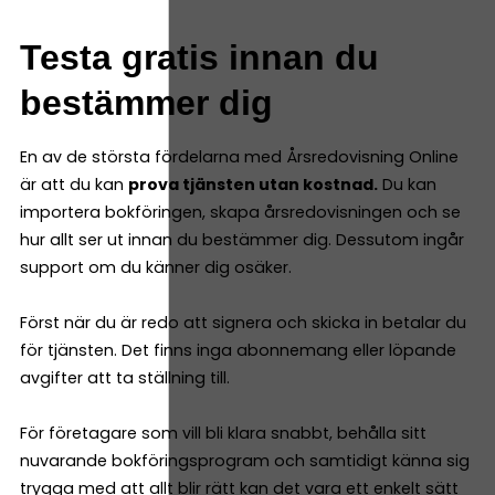
Testa gratis innan du
bestämmer dig
En av de största fördelarna med Årsredovisning Online
är att du kan
prova tjänsten utan kostnad.
Du kan
importera bokföringen, skapa årsredovisningen och se
hur allt ser ut innan du bestämmer dig. Dessutom ingår
support om du känner dig osäker.
Först när du är redo att signera och skicka in betalar du
för tjänsten. Det finns inga abonnemang eller löpande
avgifter att ta ställning till.
För företagare som vill bli klara snabbt, behålla sitt
nuvarande bokföringsprogram och samtidigt känna sig
trygga med att allt blir rätt kan det vara ett enkelt sätt