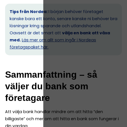
Tips från Nordea:
I början behöver företaget
kanske bara ett konto, senare kanske ni behöver bra
lösningar kring sparande och utlandshandel.
Oavsett är det smart att
välja en bank att växa
med.
Läs mer om allt som ingår i Nordeas
företagspaket här.
Sammanfattning – så
väljer du bank som
företagare
Att välja bank handlar mindre om att hitta “den
billigaste” och mer om att hitta en bank som fungerar i
din vardag.