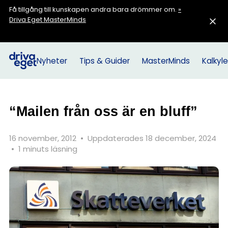
Få tillgång till kunskapen andra bara drömmer om.
»
Driva Eget MasterMinds
Nyheter
Tips & Guider
MasterMinds
Kalkyle
“Mailen från oss är en bluff”
16 november, 2012
•
Uppdaterades 18 december, 2024
•
1 minuts läsning