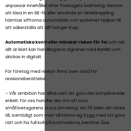
anpassar innehållet efter företagets bokföring. Genom
att läsa in en SIE-fil, eller använda en direktkoppling
hämtas siffrorna automatiskt och systemet hjälper till
att säkerställa att allt hänger ihop.
Automatiska kontroller minskar risken för fel
och när
allt är klart kan handlingarna signeras med BankID och
skickas in digitalt.
För företag med revisor finns även stöd för
revisionsberättelse.
– Vår ambition har alltid varit att göra det komplicerade
enkelt. För oss handlar det om att lösa
småföretagarens stora utmaning: att få tiden att räcka
till, samtidigt som man vill känna sig trygg med att göra
rätt och ha full koll på kostnaderna, berättar Åsa.