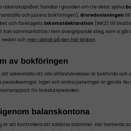
a räkenskapsåret handlar i grunden om tre delar: själva
bo
anställa och justera bokföringen),
årsredovisningen
till
ket och företagets
inkomstdeklaration
(INK2) till Skatt
et kan sammanfattas i fem övergripande steg, som vi går
t nedan och
mer i detalj på den här länken
.
äm av bokföringen
att säkerställa att alla affärshändelser är bokförda och 
 periodiseringar, lager och andra justeringar är gjorda. Nu
momsrapport för bokslutsperioden.
 igenom balanskontona
g är att kontrollera att saldona stämmer. Här hanteras o