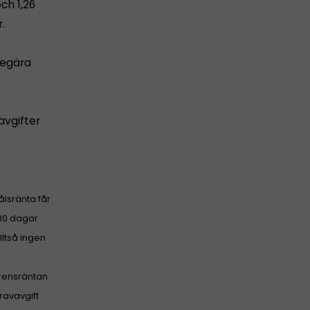
ch 1,26
.
begära
avgifter
ålsränta får
 30 dagar
lltså ingen
erensräntan
ravavgift