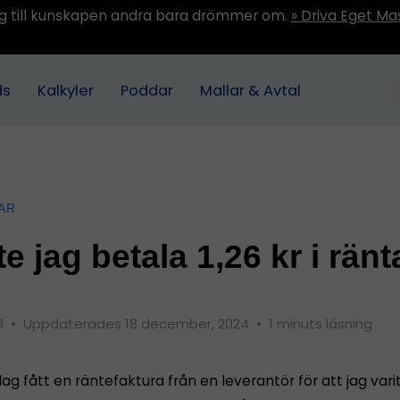
ång till kunskapen andra bara drömmer om.
» Driva Eget Ma
ds
Kalkyler
Poddar
Mallar & Avtal
AR
e jag betala 1,26 kr i rän
09
•
Uppdaterades 18 december, 2024
•
1 minuts läsning
dag fått en räntefaktura från en leverantör för att jag var