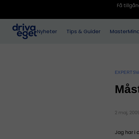
Få tillg
Nyheter
Tips & Guider
MasterMin
EXPERTSV
Måst
2 maj, 20
Jag har i 