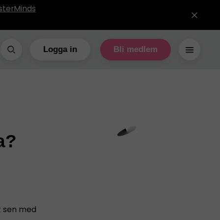
sterMinds
Logga in
Bli medlem
ta?
it sen med