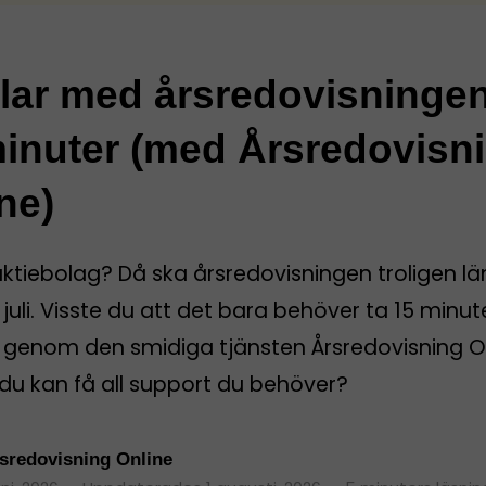
klar med årsredovisninge
inuter (med Årsredovisn
ne)
aktiebolag? Då ska årsredovisningen troligen l
 juli. Visste du att det bara behöver ta 15 minut
rt genom den smidiga tjänsten Årsredovisning O
du kan få all support du behöver?
sredovisning Online