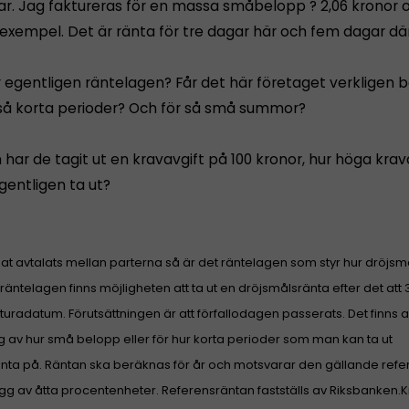
ar. Jag faktureras för en massa småbelopp ? 2,06 kronor o
l exempel. Det är ränta för tre dagar här och fem dagar där
 egentligen räntelagen? Får det här företaget verkligen 
 så korta perioder? Och för så små summor?
ar de tagit ut en kravavgift på 100 kronor, hur höga krav
gentligen ta ut?
at avtalats mellan parterna så är det räntelagen som styr hur dröjsm
gt räntelagen finns möjligheten att ta ut en dröjsmålsränta efter det att
kturadatum. Förutsättningen är att förfallodagen passerats.
Det finns a
 av hur små belopp eller för hur korta perioder som man kan ta ut
nta på. R
äntan ska beräknas för år och motsvarar den gällande ref
ägg av åtta procentenheter. Referensräntan fastställs av Riksbanken.
K