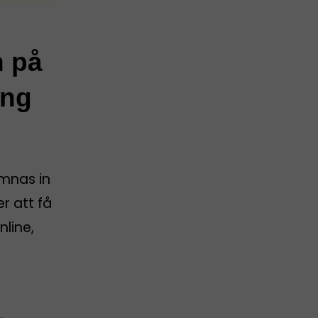
n på
ing
ämnas in
er att få
nline,