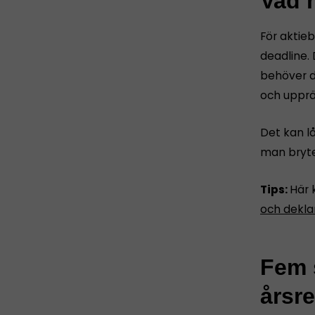
Vad m
För aktie
deadline. 
behöver d
och upprät
Det kan l
man bryte
Tips:
Här 
och dekla
Fem s
årsr