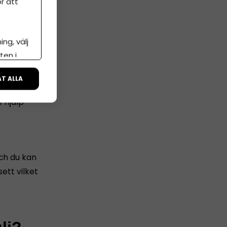
r att
visning
för många
ng, välj
isningen
ten i
ÅT ALLA
tagare tror
 hjälp
och du kan
ett vilket