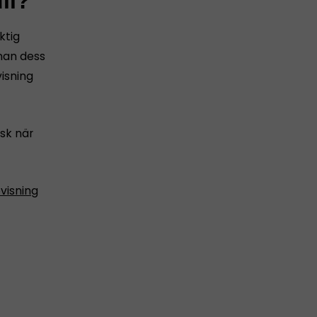
li?
ktig
nnan dess
isning
sk när
visning