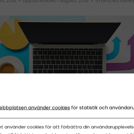
uni, 2026
•
Uppdaterades 1 augusti, 2026
•
5 minuters läsnin
ebbplatsen använder cookies
för statistik och användar
edovisning Online
et använder cookies för att förbättra din användarupplevelse