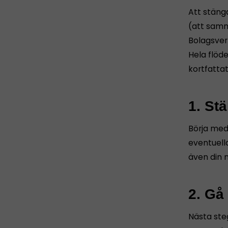
Att stäng
(att samm
Bolagsver
Hela flöd
kortfatta
1. St
Börja med 
eventuella
även din 
2. Gå
Nästa ste