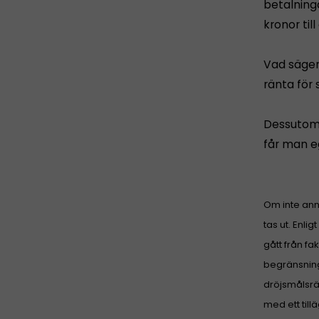
betalning
kronor til
Vad säger
ränta för
Dessutom h
får man e
Om inte ann
tas ut. Enli
gått från fa
begränsning
dröjsmålsrä
med ett till