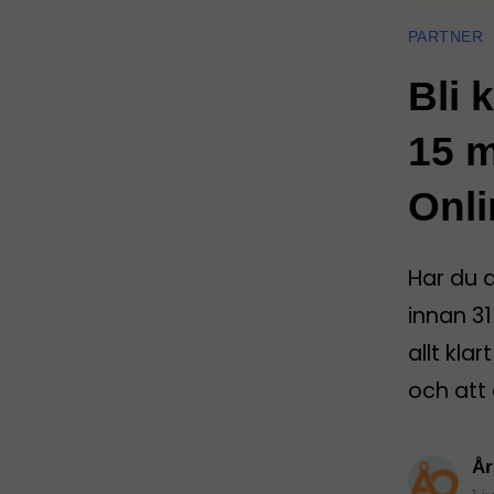
PARTNER
Bli 
15 m
Onli
Har du 
innan 31
allt kla
och att 
År