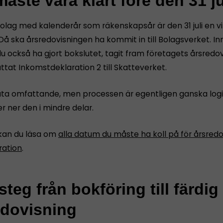
åste vara klart före den 31 ju
bolag med kalenderår som räkenskapsår är den 31 juli en vi
Då ska årsredovisningen ha kommit in till Bolagsverket. I
u också ha gjort bokslutet, tagit fram företagets årsredov
tat Inkomstdeklaration 2 till Skatteverket.
åta omfattande, men processen är egentligen ganska logi
r ner den i mindre delar.
kan du läsa om
alla datum du måste ha koll på för årsredo
ration
.
teg från bokföring till färdig
edovisning