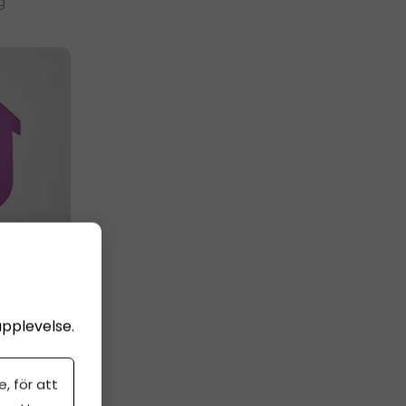
g
upplevelse.
, för att