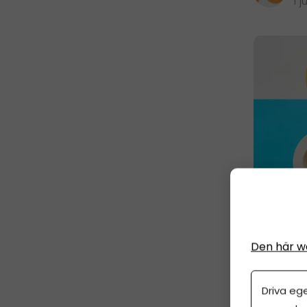
1 j
Den här w
Årsr
Driva eg