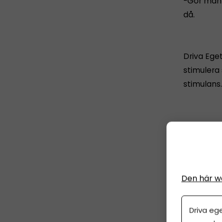
-Gör man 
då.
Driva Ege
stimulera 
stimulans
– Det fin
dem skulle
125 000 ny
Den här w
Centerled
Driva eg