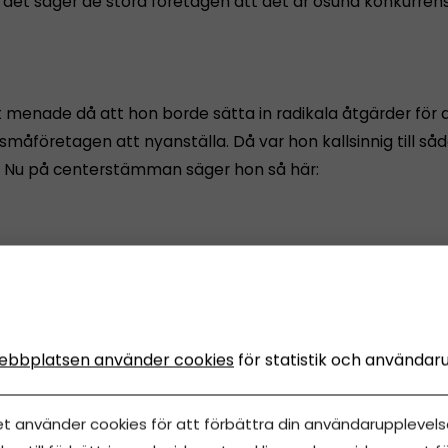
det säger de stora företagen att det är osund konkurrens
t menade då att hon borde sätta in radikala åtgärder för 
småföretagen att nyanställa. Då var hon kallsinnig till så
. Nu på centerstämman säger hon så här:
ns ungefär 500 000 småföretag i Sverige. Om bara en fjärde
 kunna anställa en till när vi sänker avgifterna skulle det
a jobb, säger hon.
ebbplatsen använder cookies
för statistik och användar
aren fick starka applåder av centerpartisterna när hon sa
et använder cookies för att förbättra din användarupplevelse