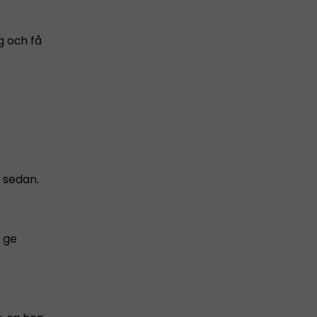
g och få
 sedan.
t ge