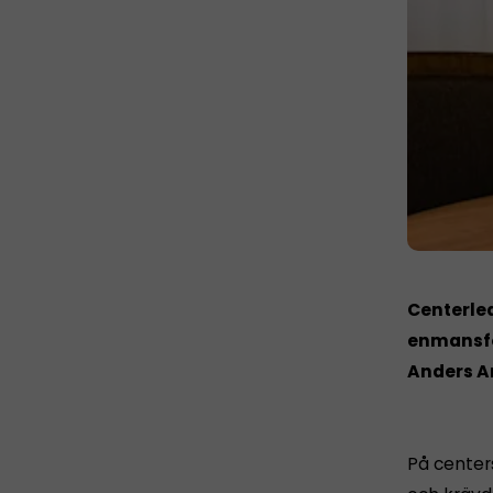
Centerle
enmansför
Anders A
På center