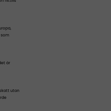
 hittills
uropa,
s som
det är
skatt utan
orde