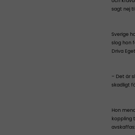
och krävde
sagt nej ti
Sverige ha
slog hon 
Driva Ege
– Det är s
skadligt f
Hon menad
koppling t
avskaffas