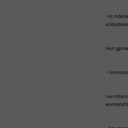
–Vi måste
utländska 
Hon gjorde
– Enmansf
I en inter
enmansför