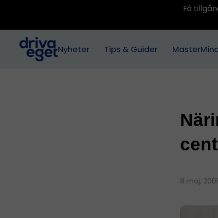
Få tillg
Nyheter
Tips & Guider
MasterMin
Näri
cent
8 maj, 20