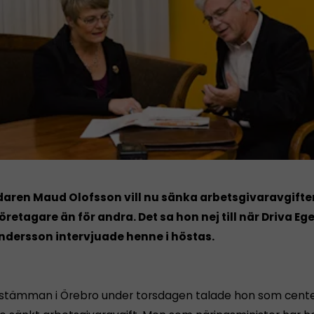
daren Maud Olofsson vill nu sänka arbetsgivaravgifte
etagare än för andra. Det sa hon nej till när Driva Eg
ndersson intervjuade henne i höstas.
stämman i Örebro under torsdagen talade hon som cent