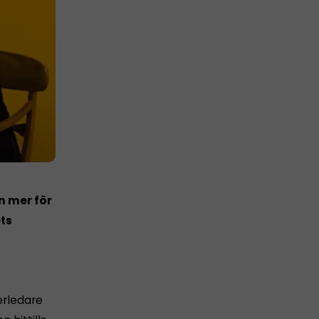
n mer för
ets
erledare