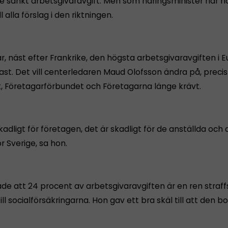
 sänkt arbetsgivaravgift. Men som näringsminister har hon
ll alla förslag i den riktningen.
r, näst efter Frankrike, den högsta arbetsgivaravgiften i E
fast. Det vill centerledaren Maud Olofsson ändra på, preci
t, Företagarförbundet och Företagarna länge krävt.
kadligt för företagen, det är skadligt för de anställda och 
ör Sverige, sa hon.
e att 24 procent av arbetsgivaravgiften är en ren straff
ill socialförsäkringarna. Hon gav ett bra skäl till att den b
: