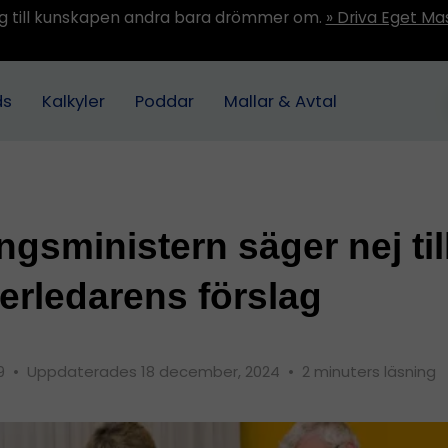
ång till kunskapen andra bara drömmer om.
» Driva Eget Ma
ds
Kalkyler
Poddar
Mallar & Avtal
ngsministern säger nej til
erledarens förslag
09
•
Uppdaterades 18 december, 2024
•
2 minuters läsning