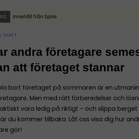
NS
Innehåll från
Spiris
& SKATT
ar andra företagare seme
an att företaget stannar
pla bort företaget på sommaren är en utmanin
öretagare. Men med rätt förberedelser och lösn
aktiskt vara ledig på riktigt – och slippa berget
r du kommer tillbaka. Låt oss visa dig hur and
are gör!