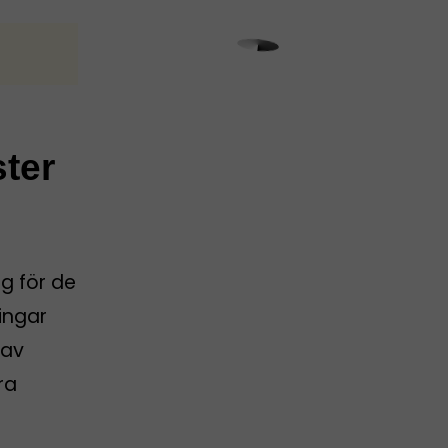
ster
g för de
ingar
 av
ra