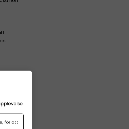
, sa hon
att
dan
del av
 innebära
upplevelse.
 så här:
, för att