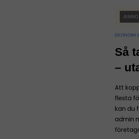
ANNO
EKONOMI 
Så t
– ut
Att kop
flesta f
kan du f
admin nä
företag