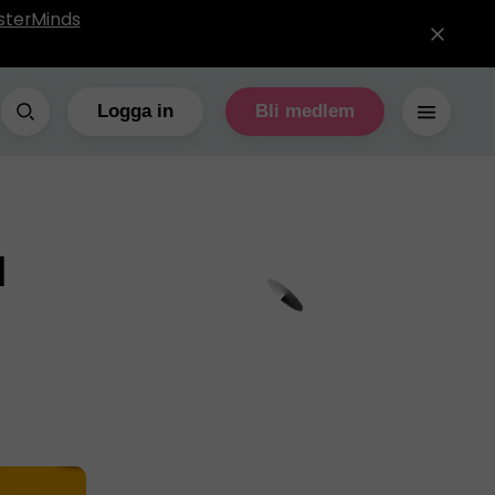
sterMinds
Logga in
Bli medlem
l