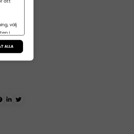
r att
a.
ng, välj
ten i
ÅT ALLA